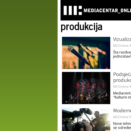
produkcija
Vizualiza
MCOnline R
Šta razdvaj
jednostavno
Podsjeća
produkci
MCOnline R
Mediacenta
"Kulturni 
Moderne
MCOnline R
Nove tehnol
se određen