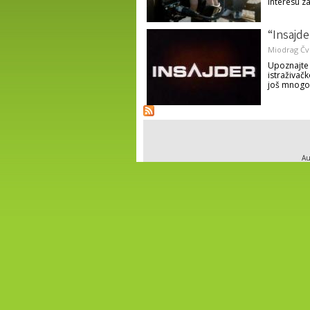
interesu z
“Insajde
Miodrag Čv
Upoznajte 
istraživačk
još mnogo 
Au