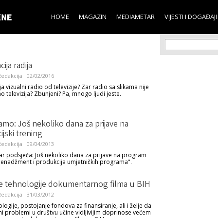
Skip to
main
HOME
MAGAZIN
MEDIAMETAR
VIJESTI I DOGAĐAJI
content
Search f
Search
cija radija
edakcija
02/02/2016
a vizualni radio od televizije? Zar radio sa slikama nije
 televizija? Zbunjeni? Pa, mnogo ljudi jeste.
mo: Još nekoliko dana za prijave na
jski trening
edakcija
09/04/2013
r podsjeća: Još nekoliko dana za prijave na program
menadžment i produkcija umjetničkih programa".
 tehnologije dokumentarnog filma u BIH
edakcija
31/03/2012
ogije, postojanje fondova za finansiranje, ali i želje da
i problemi u društvu učine vidljivijim doprinose većem