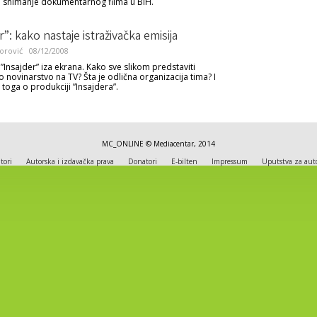
a snimanje dokumentarnog filma u BiH.
r”: kako nastaje istraživačka emisija
orović
08/12/2008
”Insajder” iza ekrana. Kako sve slikom predstaviti
o novinarstvo na TV? Šta je odlična organizacija tima? I
toga o produkciji ”Insajdera”.
MC_ONLINE © Mediacentar, 2014
tori
Autorska i izdavačka prava
Donatori
E-bilten
Impressum
Uputstva za aut