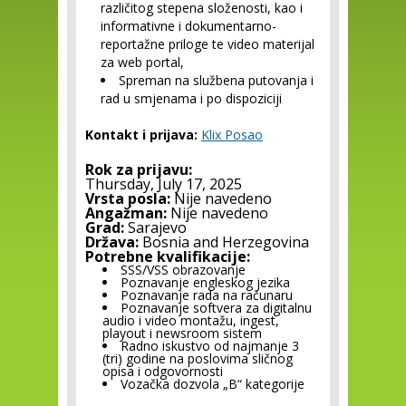
različitog stepena složenosti, kao i
informativne i dokumentarno-
reportažne priloge te video materijal
za web portal,
Spreman na službena putovanja i
rad u smjenama i po dispoziciji
Kontakt i prijava:
Klix Posao
Rok za prijavu:
Thursday, July 17, 2025
Vrsta posla:
Nije navedeno
Angažman:
Nije navedeno
Grad:
Sarajevo
Država:
Bosnia and Herzegovina
Potrebne kvalifikacije:
SSS/VSS obrazovanje
Poznavanje engleskog jezika
Poznavanje rada na računaru
Poznavanje softvera za digitalnu
audio i video montažu, ingest,
playout i newsroom sistem
Radno iskustvo od najmanje 3
(tri) godine na poslovima sličnog
opisa i odgovornosti
Vozačka dozvola „B“ kategorije