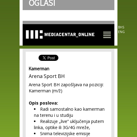
OGLASI
Skip to
main
content
BHS
ENG
Kamerman
Arena Sport BH
Arena Sport BH zapošljava na poziciji:
Kamerman (m/ž)
Opis poslova:
Radi samostalno kao kamerman
na terenu i u studiju
Realizuje „live“ uključenja putem
linka, optike ili 3G/4G mreže,
Snima televizijske emisije