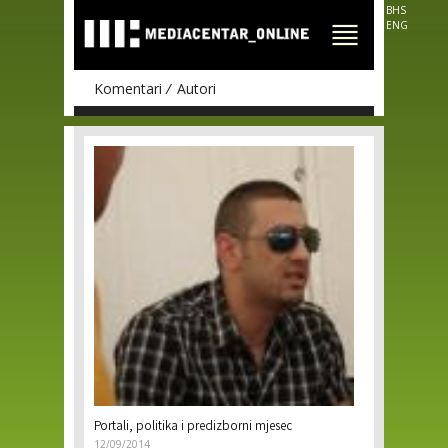
Skip to
BHS
main
ENG
content
Komentari
Autori
Pages
Portali, politika i predizborni mjesec
12/09/2014