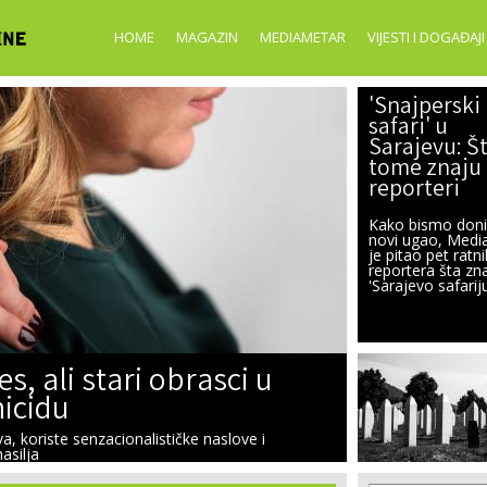
Skip to
main
HOME
MAGAZIN
MEDIAMETAR
VIJESTI I DOGAĐAJI
content
'Snajperski
safari' u
Sarajevu: Š
tome znaju 
reporteri
Kako bismo donij
novi ugao, Medi
je pitao pet ratni
reportera šta zn
'Sarajevo safariju
s, ali stari obrasci u
micidu
ava, koriste senzacionalističke naslove i
asilja