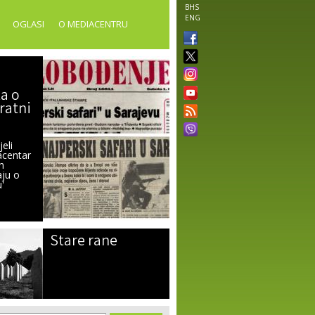
BHS
ENG
OGLASI
O MEDIACENTRU
ta o
ratni
eli
acentar
h
aju o
'
Stare rane