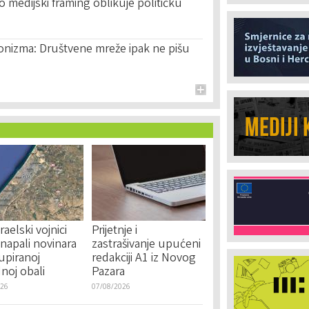
ko medijski framing oblikuje političku
zionizma: Društvene mreže ipak ne pišu
zraelski vojnici
Prijetnje i
i napali novinara
zastrašivanje upućeni
upiranoj
redakciji A1 iz Novog
noj obali
Pazara
026
07/08/2026