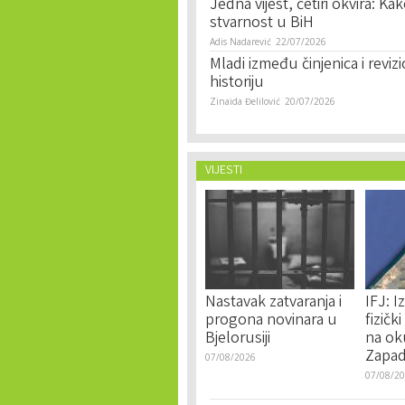
Jedna vijest, četiri okvira: Ka
stvarnost u BiH
Adis Nadarević
22/07/2026
Mladi između činjenica i revi
historiju
Zinaida Đelilović
20/07/2026
VIJESTI
Nastavak zatvaranja i
IFJ: I
progona novinara u
fizičk
Bjelorusiji
na ok
Zapad
07/08/2026
07/08/2