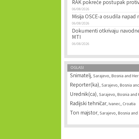
RAK pokreće postupak protiv 
06/08/2026
Misija OSCE-a osudila napad
06/08/2026
Dokumenti otkrivaju navodne
MTI
06/08/2026
OGLASI
Snimatelj
, Sarajevo, Bosnia and He
Reporter(ka)
, Sarajevo, Bosnia an
Urednik(ca)
, Sarajevo, Bosnia and
Radijski tehničar
, Ivanec, Croatia
Ton majstor
, Sarajevo, Bosnia and