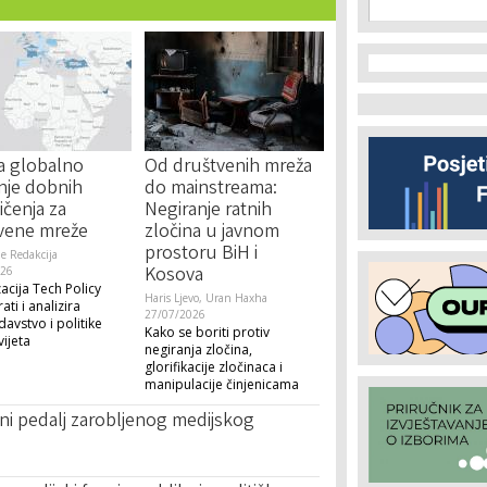
Search f
Search
za globalno
Od društvenih mreža
nje dobnih
do mainstreama:
ičenja za
Negiranje ratnih
vene mreže
zločina u javnom
prostoru BiH i
 Redakcija
Kosova
026
acija Tech Policy
Haris Ljevo, Uran Haxha
ati i analizira
27/07/2026
avstvo i politike
Kako se boriti protiv
vijeta
negiranja zločina,
glorifikacije zločinaca i
manipulacije činjenicama
i ni pedalj zarobljenog medijskog