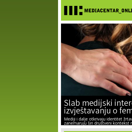
Slab medijski intere
izvještavanju o fe
Mediji i dalje otkrivaju identitet žrt
zanemaruju širi društveni kontekst n