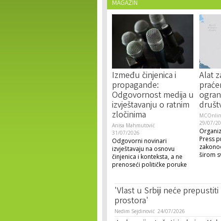
MAGAZIN
Između činjenica i
Alat 
propagande:
praće
Odgovornost medija u
ogran
izvještavanju o ratnim
društ
zločinima
MCOnline
29/07/2
Anisa Mahmutović
Organiz
31/07/2026
Press pr
Odgovorni novinari
zakonod
izvještavaju na osnovu
širom s
činjenica i konteksta, a ne
prenoseći političke poruke
'Vlast u Srbiji neće prepustit
prostora'
Nedim Sejdinović
24/07/2026