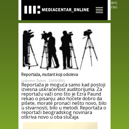
Skip to
BHS
main
ENG
content
Reportaža, mutant koji odoleva
Ljubomir Živkov
22/05/2005
Reportaža je moguća samo kad postoji
izvesna uskraćenost auditorijuma. Za
reportažu važi ono što je Ezra Paund
rekao o pisanju: ako hoćete dobro da
pišete, morate pronaći nešto novo, bilo
u stvarnosti, bilo u metodi. Reportaža o
reportaži beogradskog novinara
otkriva novo u oba slučaja.