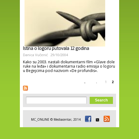
Istina o logoru putovala 12 godina
Danica Vučenić
29/10/2004
Kako su 2003. nastali dokumentarni film «Glave dole
ruke na leđa» i dokumentarna radio emisija o logoru
u Begejcima pod nazivom «De profundis».
Pages
1
2
«
‹
Search form
Search
MC_ONLINE © Mediacentar, 2014