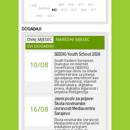
…
809
810
811
812
« first
‹
previous
813
814
815
816
817
…
next ›
last »
DOGAĐAJI
OVAJ MJESEC
NAREDNI MJESEC
SVI DOGAĐAJI
SEEDIG Youth School 2026
South Eastern European
10/08
Dialogue on Internet
Governance (SEEDIG)
organizuje školu za mlade
zainteresirane za pitanja
upravljanja internetom kao
što su privatnost, internet
infrastrukutra, digitalna
prava, digitalna sigurnost i
umjetna inteligencija.
Javni poziv za prijave:
Škola novinarske
16/08
izvrsnosti Mediacentra
Sarajevo
Škola novinarske izvrsnosti
Mediacentra je tromjesečni
edukativni program