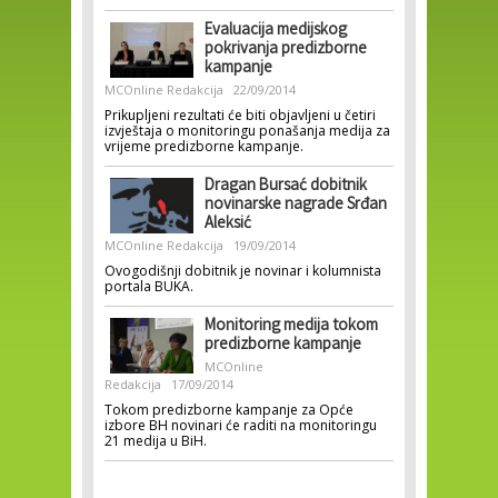
Evaluacija medijskog
pokrivanja predizborne
kampanje
MCOnline Redakcija
22/09/2014
Prikupljeni rezultati će biti objavljeni u četiri
izvještaja o monitoringu ponašanja medija za
vrijeme predizborne kampanje.
Dragan Bursać dobitnik
novinarske nagrade Srđan
Aleksić
MCOnline Redakcija
19/09/2014
Ovogodišnji dobitnik je novinar i kolumnista
portala BUKA.
Monitoring medija tokom
predizborne kampanje
MCOnline
Redakcija
17/09/2014
Tokom predizborne kampanje za Opće
izbore BH novinari će raditi na monitoringu
21 medija u BiH.
Pages