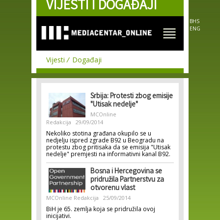
VIJESTI I DOGAĐAJI
Skip to
main
content
BHS
ENG
Vijesti
Događaji
Srbija: Protesti zbog emisije
"Utisak nedelje"
MCOnline
Redakcija
29/09/2014
Nekoliko stotina građana okupilo se u
nedjelju ispred zgrade B92 u Beogradu na
protestu zbog pritisaka da se emisija "Utisak
nedelje" premjesti na informativni kanal B92.
Bosna i Hercegovina se
pridružila Partnerstvu za
otvorenu vlast
MCOnline Redakcija
25/09/2014
BiH je 65. zemlja koja se pridružila ovoj
inicijativi.