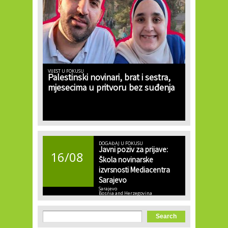
VIJEST U FOKUSU
Palestinski novinari, brat i sestra,
mjesecima u pritvoru bez suđenja
DOGAĐAJ U FOKUSU
Javni poziv za prijave:
16/08
Škola novinarske
izvrsnosti Mediacentra
Sarajevo
Sarajevo
Bosnia and Herzegovina
Search form
Search