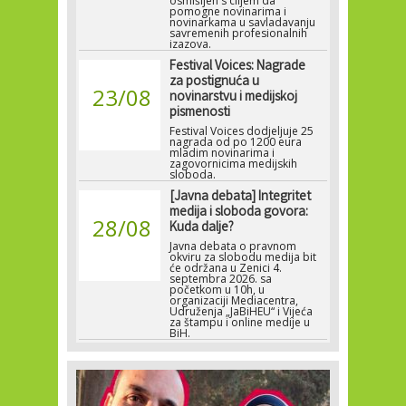
osmišljen s ciljem da
pomogne novinarima i
novinarkama u savladavanju
savremenih profesionalnih
izazova.
Festival Voices: Nagrade
za postignuća u
23/08
novinarstvu i medijskoj
pismenosti
Festival Voices dodjeljuje 25
nagrada od po 1200 eura
mladim novinarima i
zagovornicima medijskih
sloboda.
[Javna debata] Integritet
medija i sloboda govora:
28/08
Kuda dalje?
Javna debata o pravnom
okviru za slobodu medija bit
će održana u Zenici 4.
septembra 2026. sa
početkom u 10h, u
organizaciji Mediacentra,
Udruženja „JaBiHEU“ i Vijeća
za štampu i online medije u
BiH.