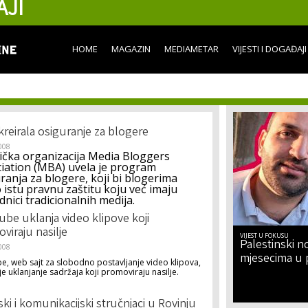
AJI
Skip to
main
content
HOME
MAGAZIN
MEDIAMETAR
VIJESTI I DOGAĐAJI
reirala osiguranje za blogere
008
čka organizacija Media Bloggers
iation (MBA) uvela je program
ranja za blogere, koji bi blogerima
 istu pravnu zaštitu koju već imaju
dnici tradicionalnih medija.
be uklanja video klipove koji
viraju nasilje
VIJEST U FOKUSU
Palestinski no
008
mjesecima u 
, web sajt za slobodno postavljanje video klipova,
e uklanjanje sadržaja koji promoviraju nasilje.
ski i komunikacijski stručnjaci u Rovinju