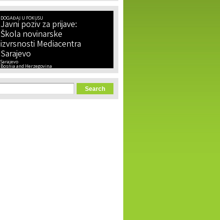
DOGAĐAJ U FOKUSU
Javni poziv za prijave:
Škola novinarske
izvrsnosti Mediacentra
Sarajevo
Sarajevo
Bosnia and Herzegovina
orm