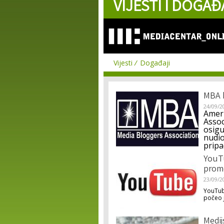
VIJESTI I DOGAĐ
Vijesti
Događaji
MBA k
24/09/2
Ameri
Assoc
osigu
nudio
pripa
YouTu
promo
23/09/2
YouTube
počeo j
Medij