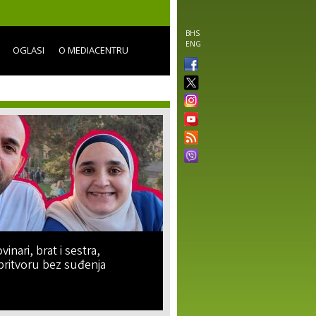
BHS
ENG
OGLASI
O MEDIACENTRU
vinari, brat i sestra,
pritvoru bez suđenja