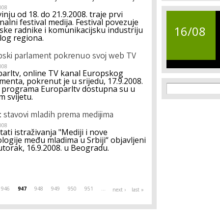
008
inju od 18. do 21.9.2008. traje prvi
nalni festival medija. Festival povezuje
16/08
ske radnike i komunikacijsku industriju
jelog regiona.
ski parlament pokrenuo svoj web TV
008
arltv, online TV kanal Europskog
menta, pokrenut je u srijedu, 17.9.2008.
Search f
Search
i programa Europarltv dostupna su u
m svijetu.
a: stavovi mladih prema medijima
008
tati istraživanja "Mediji i nove
logije među mladima u Srbiji“ objavljeni
utorak, 16.9.2008. u Beogradu.
946
947
948
949
950
951
…
next ›
last »