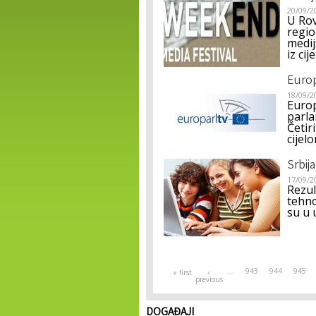
20/09/2
U Rov
regio
medij
iz ci
Europ
18/09/2
Europ
parla
Četir
cijelo
Srbij
17/09/2
Rezul
tehno
su u 
Pages
…
943
944
945
« first
‹
previous
DOGAĐAJI