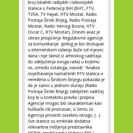
broj lokalnih radijskih i televizijskih
stanica u Federaciji BiH (BHT, FTV,
TVSA, TV Hayat, HTV Mostar, Radio
Postaja Široki Brijeg, Radio Postaja
Mostar, Radio Herceg-Bosna, HTV
Oscar C, RTV Mostar). Dnevni avaz je
citirao priopćenje Regulatorne agencije
za komunikacije (prilog je bio dostupan
u internetskom izdanju duže od mjesec
dana i nije skinut iz arhivskog sadržaja
do zaključenja ovoga rada) u kojemu
se, između ostaloga, navodi: "Analiza
izvještavanja naznačenih RTV stanica o
neredima u Širokom Brijegu pokazala je
da je samo u jednom slučaju (Radio
Postaja Široki Brijeg) zabilježen sadržaj
koji bi u kontekstu pravila i propisa
Agencije mogao biti okarakterisan kao
huškački i/ili pristrasan, o čemu će
Agencija provesti zasebnu istragu. (…)
Sve stanice su emitirale dodatna
relevantna mišljenja predstavnika
NSBiH, predstavnika klubova FKS i