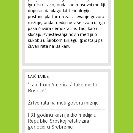
igra. Isto tako, onda kad masovni mediji
dopuste da blagodat tehnologije
postane platforma za izlijevanje govora
mržnje, onda mediji ne vrše svoju ulogu
pasa čuvara demokracije. Tad, kao u
slučaju izvještavanja novih medija o
sukobu u Širokom Brijegu, (p)ostaju psi
čuvari rata na Balkanu.
NAJČITANIJE
'I am from America / Take me to
Bosnia!'
Žrtve rata na meti govora mržnje
I 31 godinu kasnije dio medija u
Republici Srpskoj relativizira
genocid u Srebrenici