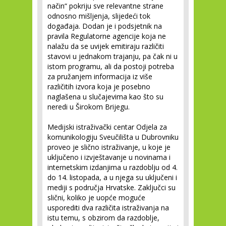
način“ pokriju sve relevantne strane
odnosno mišljenja, slijedeći tok
događaja. Dodan je i podsjetnik na
pravila Regulatorne agencije koja ne
nalažu da se uvijek emitiraju različiti
stavovi u jednakom trajanju, pa čak ni u
istom programu, ali da postoji potreba
za pružanjem informacija iz više
različitih izvora koja je posebno
naglašena u slučajevima kao što su
neredi u Širokom Brijegu.
Medijski istraživački centar Odjela za
komunikologiju Sveučilišta u Dubrovniku
proveo je slično istraživanje, u koje je
uključeno i izvještavanje u novinama i
internetskim izdanjima u razdoblju od 4.
do 14. listopada, a u njega su uključeni i
mediji s područja Hrvatske. Zaključci su
slični, koliko je uopće moguće
usporediti dva različita istraživanja na
istu temu, s obzirom da razdoblje,