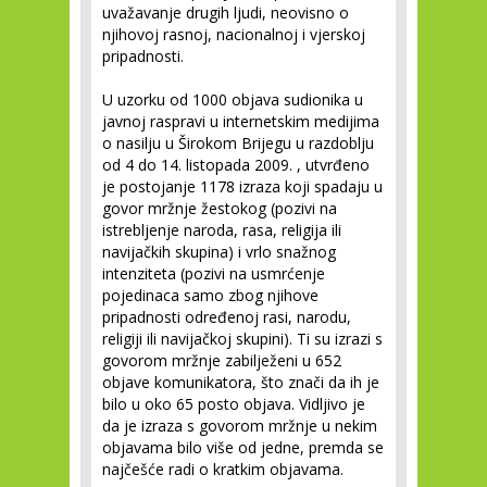
uvažavanje drugih ljudi, neovisno o
njihovoj rasnoj, nacionalnoj i vjerskoj
pripadnosti.
U uzorku od 1000 objava sudionika u
javnoj raspravi u internetskim medijima
o nasilju u Širokom Brijegu u razdoblju
od 4 do 14. listopada 2009. , utvrđeno
je postojanje 1178 izraza koji spadaju u
govor mržnje žestokog (pozivi na
istrebljenje naroda, rasa, religija ili
navijačkih skupina) i vrlo snažnog
intenziteta (pozivi na usmrćenje
pojedinaca samo zbog njihove
pripadnosti određenoj rasi, narodu,
religiji ili navijačkoj skupini). Ti su izrazi s
govorom mržnje zabilježeni u 652
objave komunikatora, što znači da ih je
bilo u oko 65 posto objava. Vidljivo je
da je izraza s govorom mržnje u nekim
objavama bilo više od jedne, premda se
najčešće radi o kratkim objavama.