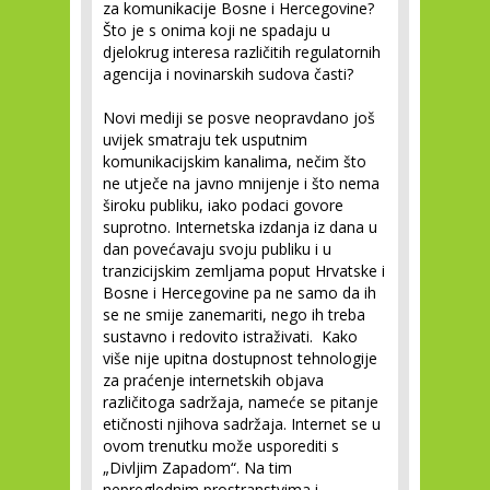
za komunikacije Bosne i Hercegovine?
Što je s onima koji ne spadaju u
djelokrug interesa različitih regulatornih
agencija i novinarskih sudova časti?
Novi mediji se posve neopravdano još
uvijek smatraju tek usputnim
komunikacijskim kanalima, nečim što
ne utječe na javno mnijenje i što nema
široku publiku, iako podaci govore
suprotno. Internetska izdanja iz dana u
dan povećavaju svoju publiku i u
tranzicijskim zemljama poput Hrvatske i
Bosne i Hercegovine pa ne samo da ih
se ne smije zanemariti, nego ih treba
sustavno i redovito istraživati. Kako
više nije upitna dostupnost tehnologije
za praćenje internetskih objava
različitoga sadržaja, nameće se pitanje
etičnosti njihova sadržaja. Internet se u
ovom trenutku može usporediti s
„Divljim Zapadom“. Na tim
nepreglednim prostranstvima i