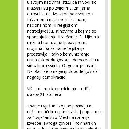
u svojim nazivima ističu da ih vodi zlo
(nazvani su po zvijerima, zmijama
otrovnicama, izrazima povezanim s
fašizmom i nacizmom, rasnom,
nacionalnom ili religijskom
netrpeljivošću, stihovima u kojima se
spominju klanje ili vješanje…). Njima je
mržnja hrana, a ne ljubav prema
drugima, pa se nameće pitanje
predstavlja li takvo komuniciranje
uistinu slobodu govora i demokraciju u
virtualnom svijetu. Odgovor je jasan.
Ne! Radi se o negaciji slobode govora i
negaciji demokracije.
Višesmjerno komuniciranje - etički
izazov 21. stoljeća
Znanje i vještina koji ne počivaju na
etičkim načelima predstavljaju opasnost
za čovječanstvo. Vještina i znanje
izvedbe javnoga govora i novinarskih
priloga, bez utemeljenja u etici, također