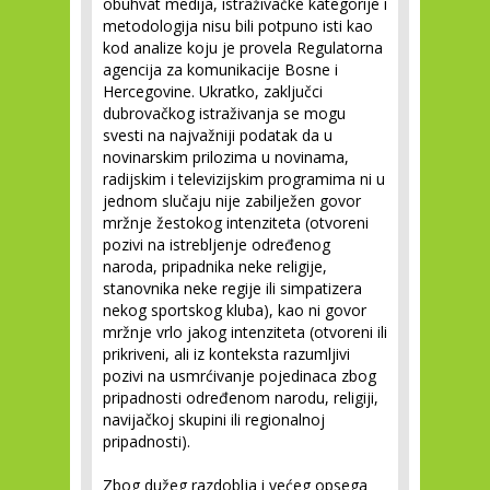
obuhvat medija, istraživačke kategorije i
metodologija nisu bili potpuno isti kao
kod analize koju je provela Regulatorna
agencija za komunikacije Bosne i
Hercegovine. Ukratko, zaključci
dubrovačkog istraživanja se mogu
svesti na najvažniji podatak da u
novinarskim prilozima u novinama,
radijskim i televizijskim programima ni u
jednom slučaju nije zabilježen govor
mržnje žestokog intenziteta (otvoreni
pozivi na istrebljenje određenog
naroda, pripadnika neke religije,
stanovnika neke regije ili simpatizera
nekog sportskog kluba), kao ni govor
mržnje vrlo jakog intenziteta (otvoreni ili
prikriveni, ali iz konteksta razumljivi
pozivi na usmrćivanje pojedinaca zbog
pripadnosti određenom narodu, religiji,
navijačkoj skupini ili regionalnoj
pripadnosti).
Zbog dužeg razdoblja i većeg opsega