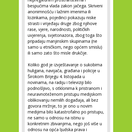
bespućima vlada zakon jačega. Skriveni
anonimnošću i lažnim imenima ili
lozinkama, pojedinci pokazuju niske
strasti i vrijeđaju druge zbog njihove
rase, vjere, narodnosti, političkih
uvjerenja, svjetonazora, zbog toga što
pripadaju manjinskim skupinama (ne
samo u etničkom, nego općem smislu)
ili samo zato što misle drukčije.
Koliko god je izvještavanje o sukobima
huligana, navijača, građana i policije u
Širokom Brijegu 4. listopada u
novinama, na radiju i televiziji bilo
podnošljivo, s otklonima k pristranom i
neuravnoteženom pristupu medijskom
oblikovanju nemilih događaja, ali bez
govora mržnje, to je ono u novim
medijima bilo katastrofalno po pristupu,
ne samo u odnosu na istinu u
konkretnim zbivanjima, nego još više u
odnosu na opća ljudska prava i