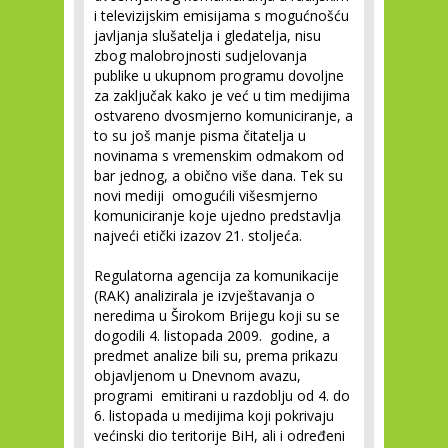
i televizijskim emisijama s mogućnošću
javljanja slušatelja i gledatelja, nisu
zbog malobrojnosti sudjelovanja
publike u ukupnom programu dovoljne
za zaključak kako je već u tim medijima
ostvareno dvosmjerno komuniciranje, a
to su još manje pisma čitatelja u
novinama s vremenskim odmakom od
bar jednog, a obično više dana. Tek su
novi mediji omogućili višesmjerno
komuniciranje koje ujedno predstavlja
najveći etički izazov 21. stoljeća.
Regulatorna agencija za komunikacije
(RAK) analizirala je izvještavanja o
neredima u Širokom Brijegu koji su se
dogodili 4. listopada 2009. godine, a
predmet analize bili su, prema prikazu
objavljenom u Dnevnom avazu,
programi emitirani u razdoblju od 4. do
6. listopada u medijima koji pokrivaju
većinski dio teritorije BiH, ali i određeni