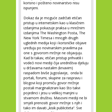
korisno i pošteno novinarstvo nisu
ispunjeni.
Dokaz da je moguće zadržati etičan
pristup u internetskim kao u klasičnim
izdanjima pokazuje praksa u mrežnim
izdanjima The Washington Posta, The
New York Timesa i mnogih drugih
uglednih medija koji i korisničke objave
uređuju po novinarskim pravilima pa
one s govorom mržnje ne objavjuju.
Kad bi takav, etičan pristup prihvatili i
vodeći novi mediji čija uredništva djeluju
u državama nastalim (krvavim)
raspadom bivše Jugoslavije, onda bi
portali, forumi, skupine za raspravu i
blogovi koji promiču govor mržnje
postali marginalizirani kao što takvi
pojedinci i jesu u velikoj manjini u
stvarnom društvu. Masovni mediji ne bi
smjeli prenositi govor mržnje s njih i
tako im davati „kisik publiciteta“. Sve