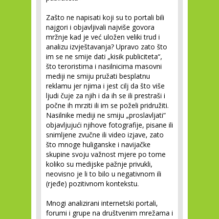
Zašto ne napisati koji su to portali bili
najgori i objavljivali najviše govora
mržnje kad je već uložen veliki trud i
analizu izvještavanja? Upravo zato što
im se ne smije dati „kisik publiciteta“,
što teroristima i nasilnicima masovni
mediji ne smiju pružati besplatnu
reklamu jer njima i jest cilj da što više
ljudi čuje za njih i da ih se ili prestraši i
počne ih mrziti ili im se poželi pridružiti.
Nasilnike mediji ne smiju „proslavljati“
objavljujući njihove fotografije, pisane ili
snimljene zvučne ili video izjave, zato
što mnoge huliganske i navijačke
skupine svoju važnost mjere po tome
koliko su medijske pažnje privukli,
neovisno je li to bilo u negativnom ili
(rjeđe) pozitivnom kontekstu.
Mnogi analizirani internetski portali,
forumi i grupe na društvenim mrežama i