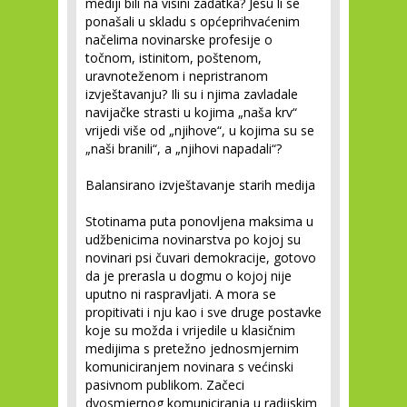
mediji bili na visini zadatka? Jesu li se
ponašali u skladu s općeprihvaćenim
načelima novinarske profesije o
točnom, istinitom, poštenom,
uravnoteženom i nepristranom
izvještavanju? Ili su i njima zavladale
navijačke strasti u kojima „naša krv“
vrijedi više od „njihove“, u kojima su se
„naši branili“, a „njihovi napadali“?
Balansirano izvještavanje starih medija
Stotinama puta ponovljena maksima u
udžbenicima novinarstva po kojoj su
novinari psi čuvari demokracije, gotovo
da je prerasla u dogmu o kojoj nije
uputno ni raspravljati. A mora se
propitivati i nju kao i sve druge postavke
koje su možda i vrijedile u klasičnim
medijima s pretežno jednosmjernim
komuniciranjem novinara s većinski
pasivnom publikom. Začeci
dvosmjernog komuniciranja u radijskim