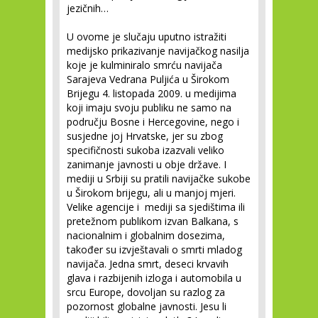
jezičnih…
U ovome je slučaju uputno istražiti
medijsko prikazivanje navijačkog nasilja
koje je kulminiralo smrću navijača
Sarajeva Vedrana Puljića u Širokom
Brijegu 4. listopada 2009. u medijima
koji imaju svoju publiku ne samo na
području Bosne i Hercegovine, nego i
susjedne joj Hrvatske, jer su zbog
specifičnosti sukoba izazvali veliko
zanimanje javnosti u obje države. I
mediji u Srbiji su pratili navijačke sukobe
u Širokom brijegu, ali u manjoj mjeri.
Velike agencije i mediji sa sjedištima ili
pretežnom publikom izvan Balkana, s
nacionalnim i globalnim dosezima,
također su izvještavali o smrti mladog
navijača. Jedna smrt, deseci krvavih
glava i razbijenih izloga i automobila u
srcu Europe, dovoljan su razlog za
pozornost globalne javnosti. Jesu li