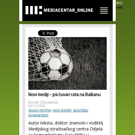
Skip to
BHS
main
ENG
content
Novi mediji – psi čuvari rata na Balkanu
Đorđe Obradović
09/11/2009
govor mržnje
novi mediji
sportsko
novinarstvo
Autor teksta, doktor znanosti i voditelj
Medijskog istraživačkog centra Odjela
za komunikologiju Sveučilišta u