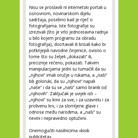
Nisu se proslavili ni internetski portali u
osnovnom, novinarskom dijelu
sadržaja, posebno kad je riječ o
fotografijama. Iste fotografije su
izrezivali (što je vrlo jednostavna radnja
u bilo kojem programu za obradu
fotografija), docrtavali ili brisali kako bi
potkrijepili navodne činjenice, ovisno o
tome što su željeli „dokazati“ ili,
preciznije rečeno, pokazati. Takvim
manipulacijama jedni su tumačili da su
„njihovi“ imali oružje u rukama, a „naši“
bili goloruki, da su „njihovi“ napali
„naše“ i da su se „naši“ samo branili od
„njihovih“. Zaključak je uvijek isti –
„njihovi“ su krivi za sve, i za uzavrelu i za
prolivenu krv, i za slomljene glave i
odnose među narodima, a „naši“ su
nevini i nepravedno optuženi.
Onemogućiti nasilnicima «kisik
publiciteta»