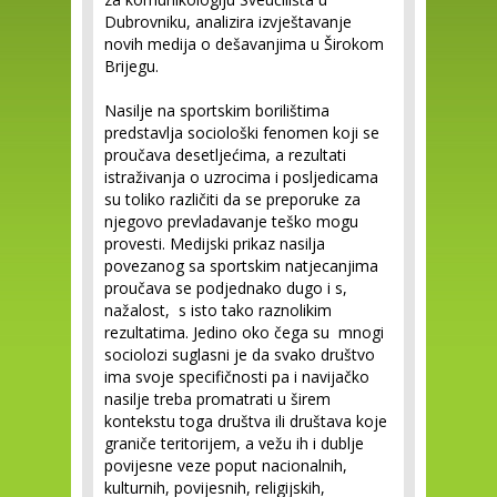
Dubrovniku, analizira izvještavanje
novih medija o dešavanjima u Širokom
Brijegu.
Nasilje na sportskim borilištima
predstavlja sociološki fenomen koji se
proučava desetljećima, a rezultati
istraživanja o uzrocima i posljedicama
su toliko različiti da se preporuke za
njegovo prevladavanje teško mogu
provesti. Medijski prikaz nasilja
povezanog sa sportskim natjecanjima
proučava se podjednako dugo i s,
nažalost, s isto tako raznolikim
rezultatima. Jedino oko čega su mnogi
sociolozi suglasni je da svako društvo
ima svoje specifičnosti pa i navijačko
nasilje treba promatrati u širem
kontekstu toga društva ili društava koje
graniče teritorijem, a vežu ih i dublje
povijesne veze poput nacionalnih,
kulturnih, povijesnih, religijskih,