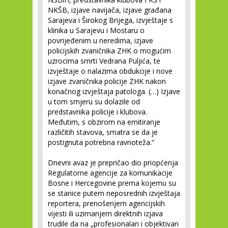
NKŠB, izjave navijača, izjave građana
Sarajeva i Širokog Brijega, izvještaje s
klinika u Sarajevu i Mostaru o
povrijeđenim u neredima, izjave
policijskih zvaničnika ZHK o mogućim
uzrocima smrti Vedrana Puljića, te
izvještaje o nalazima obdukcije i nove
izjave zvaničnika policije ZHK nakon
konačnog izvještaja patologa. (…) Izjave
u tom smjeru su dolazile od
predstavnika policije i klubova.
Međutim, s obzirom na emitiranje
različitih stavova, smatra se da je
postignuta potrebna ravnoteža.“
Dnevni avaz je prepričao dio priopćenja
Regulatorne agencije za komunikacije
Bosne i Hercegovine prema kojemu su
se stanice putem neposrednih izvještaja
reportera, prenošenjem agencijskih
vijesti ili uzimanjem direktnih izjava
trudile da na „profesionalan i objektivan