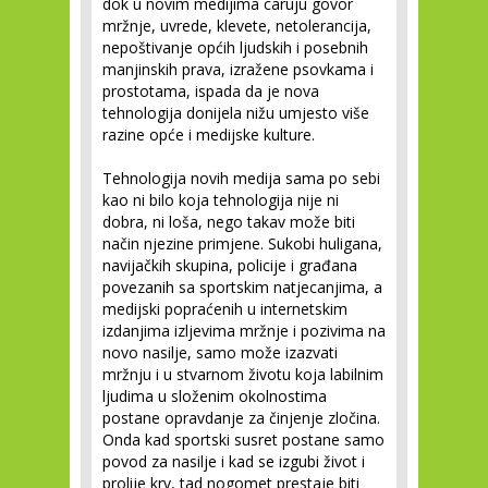
dok u novim medijima caruju govor
mržnje, uvrede, klevete, netolerancija,
nepoštivanje općih ljudskih i posebnih
manjinskih prava, izražene psovkama i
prostotama, ispada da je nova
tehnologija donijela nižu umjesto više
razine opće i medijske kulture.
Tehnologija novih medija sama po sebi
kao ni bilo koja tehnologija nije ni
dobra, ni loša, nego takav može biti
način njezine primjene. Sukobi huligana,
navijačkih skupina, policije i građana
povezanih sa sportskim natjecanjima, a
medijski popraćenih u internetskim
izdanjima izljevima mržnje i pozivima na
novo nasilje, samo može izazvati
mržnju i u stvarnom životu koja labilnim
ljudima u složenim okolnostima
postane opravdanje za činjenje zločina.
Onda kad sportski susret postane samo
povod za nasilje i kad se izgubi život i
prolije krv, tad nogomet prestaje biti