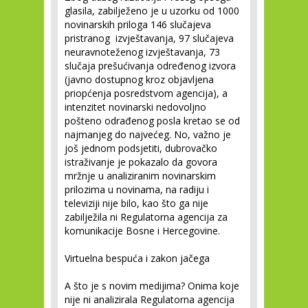
glasila, zabilježeno je u uzorku od 1000
novinarskih priloga 146 slučajeva
pristranog izvještavanja, 97 slučajeva
neuravnoteženog izvještavanja, 73
slučaja prešućivanja određenog izvora
(javno dostupnog kroz objavljena
priopćenja posredstvom agencija), a
intenzitet novinarski nedovoljno
pošteno odrađenog posla kretao se od
najmanjeg do najvećeg. No, važno je
još jednom podsjetiti, dubrovačko
istraživanje je pokazalo da govora
mržnje u analiziranim novinarskim
prilozima u novinama, na radiju i
televiziji nije bilo, kao što ga nije
zabilježila ni Regulatorna agencija za
komunikacije Bosne i Hercegovine.
Virtuelna bespuća i zakon jačega
A što je s novim medijima? Onima koje
nije ni analizirala Regulatorna agencija