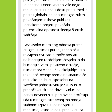
je opasna. Danas znatno više nego
ranije jer su utjecaj i dostupnost medija
postali globalni pa se s mnogostrukim
povećanjem njihove publike u
jednakome omjeru povećala i
potencijalna opasnost širenja štetnih
sadržaja.
Bez visoko moralnog odnosa prema
drugim ljudima i prirodi, tehnološki
razvijena civilizacija može postati
najbjednijim razdobljem čovjeka, a da
bi mediji stvarali pozitivno ozračje,
njima mora vladati čovjekoljublje. Isto
tako, poštovanje prema novinarima će
rasti ako oni budu sposobni na
savršeno jednostavnu jeziku istinito
predočavati što se zbiva. Budući da
danas novinari nisu poštovana profesija
i da u mnogim istraživanjima mnogi
sudionici izjavljuju da ne vjeruju
medijima, jasno je da ti preduvjeti za