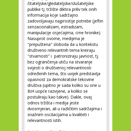
čitateljske/gledateljske/slušateljske
publike tj. tržište diktira priliv tek onih
informacija koje sadržajno
zadovoljavaju najprostije potrebe (jeftin
senzacionalizam, estradizam,
manipulacije osjećajima, crne hronike).
Nasuprot ovome, medijima je
"prepuštena" sloboda da u kontekstu
društveno relevantnih tema kreiraju
"stvarnosti" i patroniziraju javnost, tj.
bez ograničenja utiču na stvaranje
svijesti o društvenoj relevantnosti
određenih tema, što uvijek predstavlja
opasnost za demokratske tekovine
društva (upitno je sada koliko su one u
BiH uopće razvijene, a koliko se
postuliraju kao takve). Dakle, ovaj
odnos tržišta i medija jeste
dvosmjeran, ali u različitim sadržajima i
snažnim oscilacijama u kvaliteti i
relevantnosti istih.