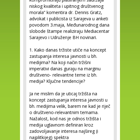
niskog kvaliteta i upitnog društvenog
morala” komentira dr. Dennis Gratz,
advokat i publicista iz Sarajeva u anketi
povodom 3.maja, Međunarodnog dana
slobode štampe realiziraju Mediacentar
Sarajevo i Udruženje BH novinari.
1. Kako danas tržiste utiče na koncept
zastupanja interesa javnosti u bh.
medijima? Na koji način tržišni
imperativi danas guraju na marginu
društveno- relevantne teme iz bh.
medija? Ključne tendencije?
Ja ne mislim da je uticaj tržišta na
koncept zastupanja interesa javnosti u
bh. medijima velik, barem ne kad je riječ
o društveno-relevantnim temama.
Nažalost, kod nas je odnos tržišta i
medija uglavnom definiran kroz
zadovoljavanje interesa najšireg (i
najplitkijeg) spektra