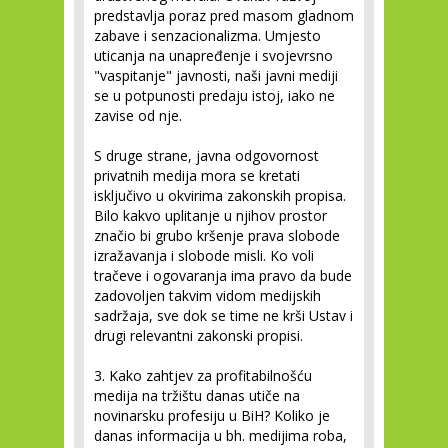
predstavlja poraz pred masom gladnom
zabave i senzacionalizma. Umjesto
uticanja na unapređenje i svojevrsno
"vaspitanje" javnosti, naši javni mediji
se u potpunosti predaju istoj, iako ne
zavise od nje.
S druge strane, javna odgovornost
privatnih medija mora se kretati
isključivo u okvirima zakonskih propisa.
Bilo kakvo uplitanje u njihov prostor
značio bi grubo kršenje prava slobode
izražavanja i slobode misli. Ko voli
tračeve i ogovaranja ima pravo da bude
zadovoljen takvim vidom medijskih
sadržaja, sve dok se time ne krši Ustav i
drugi relevantni zakonski propisi.
3. Kako zahtjev za profitabilnošću
medija na tržištu danas utiče na
novinarsku profesiju u BiH? Koliko je
danas informacija u bh. medijima roba,