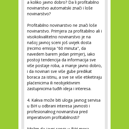
a koliko javno dobro? Da li profitabilno
novinarstvo automatski znači i loše
novinarstvo?
Profitabilno novinarstvo ne znači loše
novinarstvo. Primjera za profitabilno ali i
visokokvalitetno novinarstvo je na
našoj javnoj sceni još uvijek dosta
(recimo emisija "60 minuta", da
navedem barem jedan primjer), iako
postoji tendencija da informacija sve
više postaje roba, a manje javno dobro,
i da novinari sve više gube predikat
boraca za istinu, a sve se više etiketiraju
plaćenicima ili neobjektivnim
zastupnicima tuđih ideja i interesa.
4. Kakva može biti uloga javnog servisa
u BiH u odbrani interesa javnosti i
profesionalnog novinarstva pred
imperativom profitabilnosti?
Mislim da javni servis u BiH mora