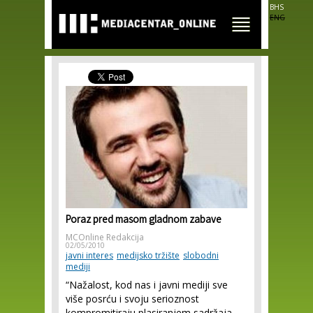
Skip to
BHS
main
ENG
content
Poraz pred masom gladnom zabave
MCOnline Redakcija
02/05/2010
javni interes
medijsko tržište
slobodni
mediji
“Nažalost, kod nas i javni mediji sve
više posrću i svoju serioznost
kompromitiraju plasiranjem sadržaja