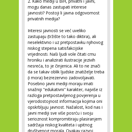
2. Kako mediji u BiH, privatni i javni,
mogu danas zastupati interese
javnosti? Postoji li javna odgovornost
privatnih medija?
Interesi javnosti se već uveliko
zastupaju (tržište to tako diktira), ali
neselektivno i uz pretpostavku njihovog
niskog stepena satisfakcijske
vrijednosti. Naši ljudi vole čitati crnu
hroniku i analizirati ilustracije jezivih
nesreća, to je činjenica. Ali to ne znači
da se takav oblik ljudske znatiželje treba
(i mora) bezrezervno zadovoljavati.
Posebno javni mediji moraju imati
snažniji "edukativni" karakter, najviše iz
razloga pretpostavljenog povjerenja u
vjerodostojnost informacija kojima oni
opskrbljuju javnost. Nažalost, kod nas i
javni mediji sve više posrću i svoju
serioznost kompromitiraju plasiranjem
sadržaja niskog kvaliteta i upitnog
društvenog morala. Ovakav razvoj