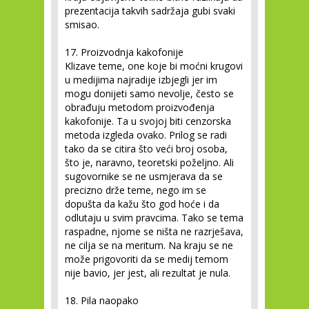
prezentacija takvih sadržaja gubi svaki
smisao.
17. Proizvodnja kakofonije
Klizave teme, one koje bi moćni krugovi
u medijima najradije izbjegli jer im
mogu donijeti samo nevolje, često se
obrađuju metodom proizvođenja
kakofonije. Ta u svojoj biti cenzorska
metoda izgleda ovako. Prilog se radi
tako da se citira što veći broj osoba,
što je, naravno, teoretski poželjno. Ali
sugovornike se ne usmjerava da se
precizno drže teme, nego im se
dopušta da kažu što god hoće i da
odlutaju u svim pravcima. Tako se tema
raspadne, njome se ništa ne razrješava,
ne cilja se na meritum. Na kraju se ne
može prigovoriti da se medij temom
nije bavio, jer jest, ali rezultat je nula.
18. Pila naopako