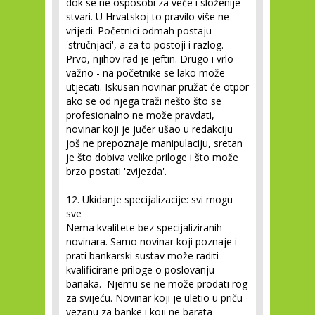
dok se ne osposobi za veće i složenije
stvari. U Hrvatskoj to pravilo više ne
vrijedi. Početnici odmah postaju
'stručnjaci', a za to postoji i razlog.
Prvo, njihov rad je jeftin. Drugo i vrlo
važno - na početnike se lako može
utjecati. Iskusan novinar pružat će otpor
ako se od njega traži nešto što se
profesionalno ne može pravdati,
novinar koji je jučer ušao u redakciju
još ne prepoznaje manipulaciju, sretan
je što dobiva velike priloge i što može
brzo postati 'zvijezda'.
12. Ukidanje specijalizacije: svi mogu
sve
Nema kvalitete bez specijaliziranih
novinara. Samo novinar koji poznaje i
prati bankarski sustav može raditi
kvalificirane priloge o poslovanju
banaka. Njemu se ne može prodati rog
za svijeću. Novinar koji je uletio u priču
vezanu za banke i koji ne barata