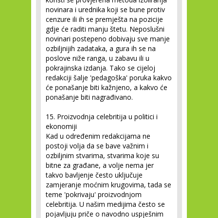
novinara i urednika koji se bune protiv
cenzure ili ih se premješta na pozicije
gdje će raditi manju štetu. Neposlušni
novinari postepeno dobivaju sve manje
ozbiljnijih zadataka, a gura ih se na
poslove niže ranga, u zabavu ili u
pokrajinska izdanja. Tako se cijeloj
redakciji šalje 'pedagoška' poruka kakvo
će ponašanje biti kažnjeno, a kakvo će
ponašanje biti nagrađivano.
15. Proizvodnja celebritija u politici i
ekonomiji
Kad u određenim redakcijama ne
postoji volja da se bave važnim i
ozbiljnim stvarima, stvarima koje su
bitne za građane, a volje nema jer
takvo bavljenje često uključuje
zamjeranje moćnim krugovima, tada se
teme 'pokrivaju' proizvodnjom
celebritija. U našim medijima često se
pojavljuju priče o navodno uspješnim