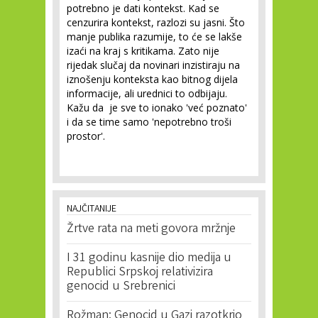
potrebno je dati kontekst. Kad se
cenzurira kontekst, razlozi su jasni. Što
manje publika razumije, to će se lakše
izaći na kraj s kritikama. Zato nije
rijedak slučaj da novinari inzistiraju na
iznošenju konteksta kao bitnog dijela
informacije, ali urednici to odbijaju.
Kažu da je sve to ionako 'već poznato'
i da se time samo 'nepotrebno troši
prostor'.
NAJČITANIJE
Žrtve rata na meti govora mržnje
I 31 godinu kasnije dio medija u
Republici Srpskoj relativizira
genocid u Srebrenici
Rožman: Genocid u Gazi razotkrio