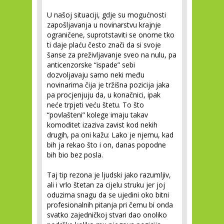
U našoj situaciji, gdje su mogućnosti
zapošljavanja u novinarstvu krajnje
ograničene, suprotstaviti se onome tko
ti daje plaću često znači da si svoje
šanse za preživljavanje sveo na nulu, pa
anticenzorske “ispade” sebi
dozvoljavaju samo neki među
novinarima čija je tržišna pozicija jaka
pa procjenjuju da, u konačnici, ipak
neće trpjeti veću štetu. To što
“povlašteni” kolege imaju takav
komoditet izaziva zavist kod nekih
drugih, pa oni kažu: Lako je njemu, kad
bih ja rekao što i on, danas popodne
bih bio bez posla.
Taj tip rezona je ljudski jako razumljiv,
ali i vrlo štetan za cijelu struku jer joj
oduzima snagu da se ujedini oko bitni
profesionalnih pitanja pri čemu bi onda
svatko zajedničkoj stvari dao onoliko