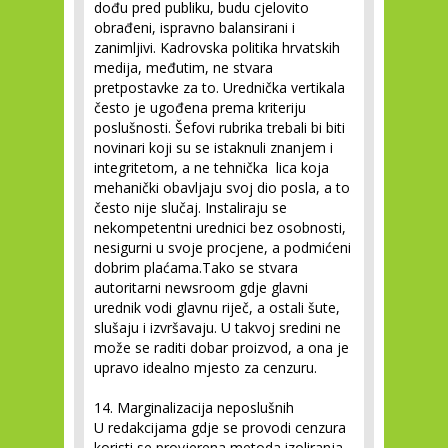
dođu pred publiku, budu cjelovito
obrađeni, ispravno balansirani i
zanimljivi. Kadrovska politika hrvatskih
medija, međutim, ne stvara
pretpostavke za to. Urednička vertikala
često je ugođena prema kriteriju
poslušnosti. Šefovi rubrika trebali bi biti
novinari koji su se istaknuli znanjem i
integritetom, a ne tehnička lica koja
mehanički obavljaju svoj dio posla, a to
često nije slučaj. Instaliraju se
nekompetentni urednici bez osobnosti,
nesigurni u svoje procjene, a podmićeni
dobrim plaćama.Tako se stvara
autoritarni newsroom gdje glavni
urednik vodi glavnu riječ, a ostali šute,
slušaju i izvršavaju. U takvoj sredini ne
može se raditi dobar proizvod, a ona je
upravo idealno mjesto za cenzuru.
14. Marginalizacija neposlušnih
U redakcijama gdje se provodi cenzura
koristi se provjerena metoda izoliranja