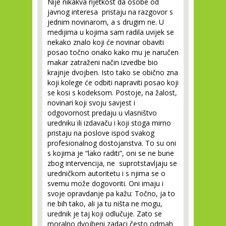
Nije nikakva rijetkost da osobe od
javnog interesa pristaju na razgovor s
jednim novinarom, a s drugim ne. U
medijima u kojima sam radila uvijek se
nekako znalo koji će novinar obaviti
posao točno onako kako mu je naručen
makar zatraženi način izvedbe bio
krajnje dvojben. Isto tako se obično zna
koji kolege će odbiti napraviti posao koji
se kosi s kodeksom. Postoje, na žalost,
novinari koji svoju savjest i
odgovornost predaju u vlasništvo
uredniku ili izdavaču i koji stoga mirno
pristaju na poslove ispod svakog
profesionalnog dostojanstva. To su oni
s kojima je “lako raditi”, oni se ne bune
zbog intervencija, ne suprotstavljaju se
uredničkom autoritetu i s njima se o
svemu može dogovoriti. Oni imaju i
svoje opravdanje pa kažu: Točno, ja to
ne bih tako, ali ja tu ništa ne mogu,
urednik je taj koji odlučuje. Zato se
moralno dvojbeni zadaci često odmah