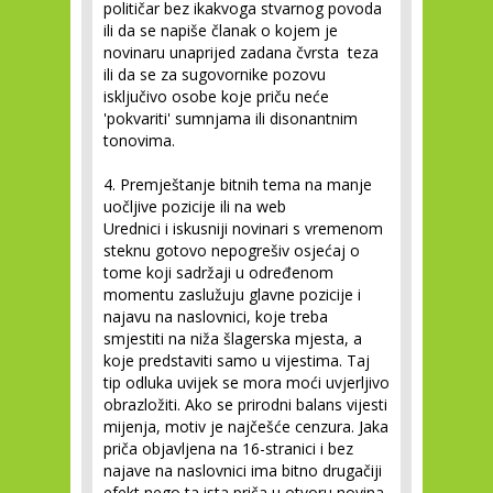
političar bez ikakvoga stvarnog povoda
ili da se napiše članak o kojem je
novinaru unaprijed zadana čvrsta teza
ili da se za sugovornike pozovu
isključivo osobe koje priču neće
'pokvariti' sumnjama ili disonantnim
tonovima.
4. Premještanje bitnih tema na manje
uočljive pozicije ili na web
Urednici i iskusniji novinari s vremenom
steknu gotovo nepogrešiv osjećaj o
tome koji sadržaji u određenom
momentu zaslužuju glavne pozicije i
najavu na naslovnici, koje treba
smjestiti na niža šlagerska mjesta, a
koje predstaviti samo u vijestima. Taj
tip odluka uvijek se mora moći uvjerljivo
obrazložiti. Ako se prirodni balans vijesti
mijenja, motiv je najčešće cenzura. Jaka
priča objavljena na 16-stranici i bez
najave na naslovnici ima bitno drugačiji
efekt nego ta ista priča u otvoru novina,