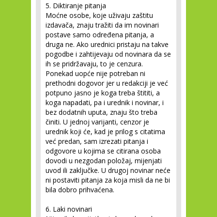
5. Diktiranje pitanja
Moćne osobe, koje uživaju zaštitu
izdavača, znaju tražiti da im novinari
postave samo određena pitanja, a
druga ne. Ako urednici pristaju na takve
pogodbe i zahtijevaju od novinara da se
ih se pridržavaju, to je cenzura.
Ponekad uopće nije potreban ni
prethodni dogovor jer u redakciji je već
potpuno jasno je koga treba štititi, a
koga napadati, pa i urednik i novinar, i
bez dodatnih uputa, znaju što treba
činiti. U jednoj varijanti, cenzor je
urednik koji će, kad je prilog s citatima
već predan, sam izrezati pitanja i
odgovore u kojima se citirana osoba
dovodi u nezgodan položaj, mijenjati
uvod ili zaključke. U drugoj novinar neće
ni postaviti pitanja za koja misli da ne bi
bila dobro prihvaćena.
6. Laki novinari