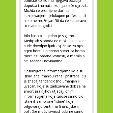
podrške koliko mu njegova pozicija
dopušta i na način koji ga neće ugroziti.
Možda će promjene doći sa
sazrijevanjem cjelokupne profesije, ali
nitko ne može jamčiti da će se upravo
to ovdje dogoditi.
Bilo kako bilo, jedno je sigurno.
Medijskih sloboda ne može biti dok ne
bude dovoljno ljudi koji će se za njih
htjeti boriti. Po prirodi stvari, ta borba
mora biti zadana javnosti, a morala bi
biti zadana i novinarima.
Opskrbljivana informacijama koje su
iskrivljene, manipulirane i pristrane, čiji
je značaj tendenciozno umanjen ili
uvećan, koje su zadržavane dok se ne
amortizira njihov utjecaj, onim
informacijama koje iznose samo dio
istine ili samo one “istine” koje
odgovaraju centrima financijske ili
političke moći, javnost gubi ne samo