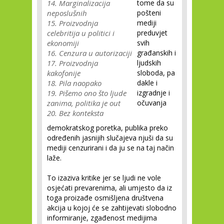
14. Marginalizacija
tome da su
neposlušnih
pošteni
15. Proizvodnja
mediji
celebritija u politici i
preduvjet
ekonomiji
svih
16. Cenzura u autorizaciji
građanskih i
17. Proizvodnja
ljudskih
kakofonije
sloboda, pa
18. Pila naopako
dakle i
19. Pišemo ono što ljude
izgradnje i
zanima, politika je out
očuvanja
20. Bez konteksta
demokratskog poretka, publika preko
određenih jasnijih slučajeva njuši da su
mediji cenzurirani i da ju se na taj način
laže.
To izaziva kritike jer se ljudi ne vole
osjećati prevarenima, ali umjesto da iz
toga proizađe osmišljena društvena
akcija u kojoj će se zahtijevati slobodno
informiranje, zgađenost medijima