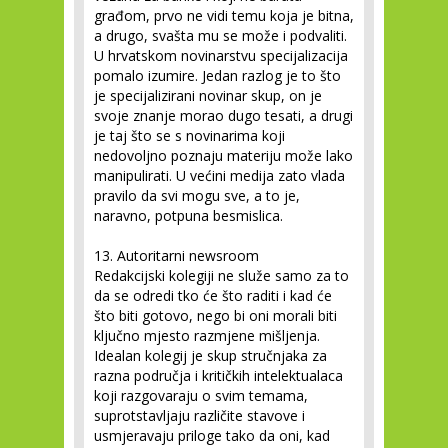
građom, prvo ne vidi temu koja je bitna,
a drugo, svašta mu se može i podvaliti.
U hrvatskom novinarstvu specijalizacija
pomalo izumire. Jedan razlog je to što
je specijalizirani novinar skup, on je
svoje znanje morao dugo tesati, a drugi
je taj što se s novinarima koji
nedovoljno poznaju materiju može lako
manipulirati. U većini medija zato vlada
pravilo da svi mogu sve, a to je,
naravno, potpuna besmislica.
13. Autoritarni newsroom
Redakcijski kolegiji ne služe samo za to
da se odredi tko će što raditi i kad će
što biti gotovo, nego bi oni morali biti
ključno mjesto razmjene mišljenja.
Idealan kolegij je skup stručnjaka za
razna područja i kritičkih intelektualaca
koji razgovaraju o svim temama,
suprotstavljaju različite stavove i
usmjeravaju priloge tako da oni, kad