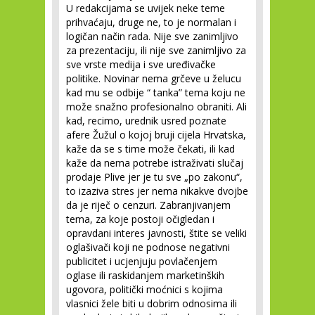
U redakcijama se uvijek neke teme
prihvaćaju, druge ne, to je normalan i
logičan način rada. Nije sve zanimljivo
za prezentaciju, ili nije sve zanimljivo za
sve vrste medija i sve uređivačke
politike. Novinar nema grčeve u želucu
kad mu se odbije “ tanka” tema koju ne
može snažno profesionalno obraniti. Ali
kad, recimo, urednik usred poznate
afere Žužul o kojoj bruji cijela Hrvatska,
kaže da se s time može čekati, ili kad
kaže da nema potrebe istraživati slučaj
prodaje Plive jer je tu sve „po zakonu“,
to izaziva stres jer nema nikakve dvojbe
da je riječ o cenzuri. Zabranjivanjem
tema, za koje postoji očigledan i
opravdani interes javnosti, štite se veliki
oglašivači koji ne podnose negativni
publicitet i ucjenjuju povlačenjem
oglase ili raskidanjem marketinških
ugovora, politički moćnici s kojima
vlasnici žele biti u dobrim odnosima ili