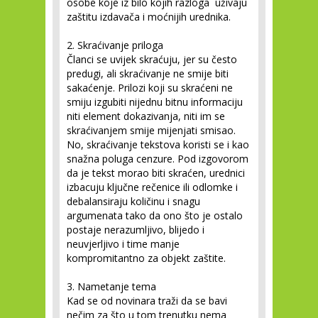
osobe koje iz bilo kojih razloga uživaju
zaštitu izdavača i moćnijih urednika.
2. Skraćivanje priloga
Članci se uvijek skraćuju, jer su često
predugi, ali skraćivanje ne smije biti
sakaćenje. Prilozi koji su skraćeni ne
smiju izgubiti nijednu bitnu informaciju
niti element dokazivanja, niti im se
skraćivanjem smije mijenjati smisao.
No, skraćivanje tekstova koristi se i kao
snažna poluga cenzure. Pod izgovorom
da je tekst morao biti skraćen, urednici
izbacuju ključne rečenice ili odlomke i
debalansiraju količinu i snagu
argumenata tako da ono što je ostalo
postaje nerazumljivo, blijedo i
neuvjerljivo i time manje
kompromitantno za objekt zaštite.
3. Nametanje tema
Kad se od novinara traži da se bavi
nečim za što u tom trenutku nema