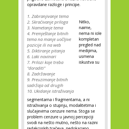
opravdane razloge i principe.
1. Zabranjivanje tema
2. Skraćivanje priloga
Nitko,
3. Nametanje tema
naime,
4. Premještanje bitnih
nema ni iole
tema na manje uočljive
kompletan
pozicije ili na web
pregled nad
5. Diktiranje pitanja
medijima,
6. Laki novinari
usmena
7. Prilozi koje treba
iskustva su
“doraditi”
8. Zadržavanje
9. Preuzimanje bitnih
sadržaja od drugih
10. Ukidanje istraživanja
segmentarna i fragmentarna, a ni
istraživanja o stupnju, modalitetima i
slučajevima cenzure nema. Stoga se
problem cenzure u javnoj percepciji
svodi na nešto mutno, nešto na razini
redakcijskih tračeva, nedokazano,