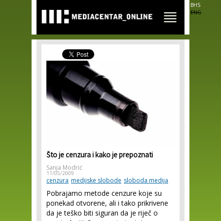
Skip to
BHS
main
ENG
content
Što je cenzura i kako je prepoznati
Sanja Modrić
11/05/2009
cenzura
medijske slobode
sloboda medija
Pobrajamo metode cenzure koje su
ponekad otvorene, ali i tako prikrivene
da je teško biti siguran da je riječ o