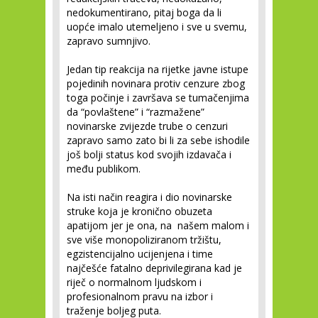
nedokumentirano, pitaj boga da li
uopće imalo utemeljeno i sve u svemu,
zapravo sumnjivo.
Jedan tip reakcija na rijetke javne istupe
pojedinih novinara protiv cenzure zbog
toga počinje i završava se tumačenjima
da “povlaštene” i “razmažene”
novinarske zvijezde trube o cenzuri
zapravo samo zato bi li za sebe ishodile
još bolji status kod svojih izdavača i
među publikom.
Na isti način reagira i dio novinarske
struke koja je kronično obuzeta
apatijom jer je ona, na našem malom i
sve više monopoliziranom tržištu,
egzistencijalno ucijenjena i time
najčešće fatalno deprivilegirana kad je
riječ o normalnom ljudskom i
profesionalnom pravu na izbor i
traženje boljeg puta.