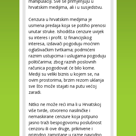
manipulaciji. Sve se primjenjuju u
hrvatskim medijima, ali i u susjedstvu.
Cenzura u hrvatskim medjima je
usmena predaja koja se potiho prenosi
unutar struke. Ishodišta cenzure uvijek
su interes i profit. Iz financijskog
interesa, izdavači pogoduju moćnim
oglašivačkim tvrtkama; podmićeni
raznim ustupcima i uslugama pogoduju
političarima; zbog raznih poslovnih
računica pogodovat će bilo kome.
Mediji su veliki biznis u kojem se, na
ovim prostorima, brzim rezom uklanja
sve što može stajati na putu većoj
zaradi.
Nitko ne može reći ima li u Hrvatskoj
više tvrde, otvoreno nasilničke i
nemaskirane cenzure koja potpuno
jasno traži bespogovornu poslušnost
cenzoru ili ove druge, prikrivene i
prigodno zamotane u razne navodno