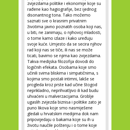
zvijezdama politike i ekonomije koje su
rađene kao hagiografije, bez ijednog
disonantnog tona. Tako možemo
saznati sve o krasnim privatnim
životima javno poznatih osoba koji nas,
u biti, ne zanimaju, o njihovoj mladosti,
o tome kamo izlaze i kako uređuju
svoje kuće. Umjesto da se secira njihov
rad koji nas se tiče, ili nas se može
ticati, bavimo se njima kao zvijezdama.
Takva medijska filozofija dovodi do
logičnih efekata. Osobama koje smo
učinili svima bliskima i simpatičnima, s
kojima smo postali intimni, lakše se
progleda kroz prste kad učine štogod
neprikladno, neprihvatljivo ili kad budu
uhvaćeni u malverzacijama. Groblje
ugaslih zvijezda biznisa i politike zato je
puno likova koje smo nasmiješene
gledali u hrvatskim medijima dok nam
pripovijedaju o bakama koje su ih u
životu naučile poštenju i o tome koje