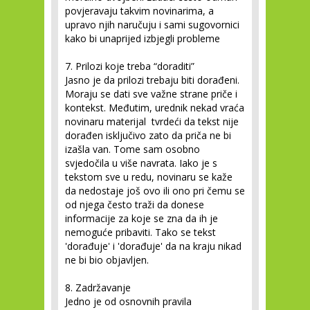
povjeravaju takvim novinarima, a
upravo njih naručuju i sami sugovornici
kako bi unaprijed izbjegli probleme
7. Prilozi koje treba “doraditi”
Jasno je da prilozi trebaju biti dorađeni.
Moraju se dati sve važne strane priče i
kontekst. Međutim, urednik nekad vraća
novinaru materijal tvrdeći da tekst nije
dorađen isključivo zato da priča ne bi
izašla van. Tome sam osobno
svjedočila u više navrata. Iako je s
tekstom sve u redu, novinaru se kaže
da nedostaje još ovo ili ono pri čemu se
od njega često traži da donese
informacije za koje se zna da ih je
nemoguće pribaviti. Tako se tekst
'dorađuje' i 'dorađuje' da na kraju nikad
ne bi bio objavljen.
8. Zadržavanje
Jedno je od osnovnih pravila