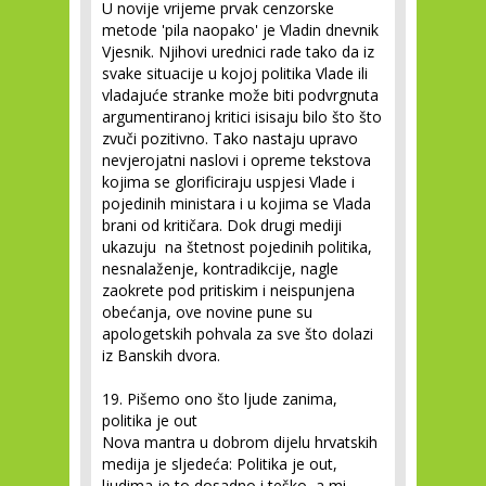
U novije vrijeme prvak cenzorske
metode 'pila naopako' je Vladin dnevnik
Vjesnik. Njihovi urednici rade tako da iz
svake situacije u kojoj politika Vlade ili
vladajuće stranke može biti podvrgnuta
argumentiranoj kritici isisaju bilo što što
zvuči pozitivno. Tako nastaju upravo
nevjerojatni naslovi i opreme tekstova
kojima se glorificiraju uspjesi Vlade i
pojedinih ministara i u kojima se Vlada
brani od kritičara. Dok drugi mediji
ukazuju na štetnost pojedinih politika,
nesnalaženje, kontradikcije, nagle
zaokrete pod pritiskim i neispunjena
obećanja, ove novine pune su
apologetskih pohvala za sve što dolazi
iz Banskih dvora.
19. Pišemo ono što ljude zanima,
politika je out
Nova mantra u dobrom dijelu hrvatskih
medija je sljedeća: Politika je out,
ljudima je to dosadno i teško, a mi