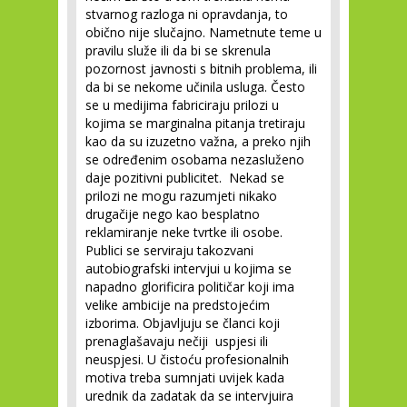
stvarnog razloga ni opravdanja, to
obično nije slučajno. Nametnute teme u
pravilu služe ili da bi se skrenula
pozornost javnosti s bitnih problema, ili
da bi se nekome učinila usluga. Često
se u medijima fabriciraju prilozi u
kojima se marginalna pitanja tretiraju
kao da su izuzetno važna, a preko njih
se određenim osobama nezasluženo
daje pozitivni publicitet. Nekad se
prilozi ne mogu razumjeti nikako
drugačije nego kao besplatno
reklamiranje neke tvrtke ili osobe.
Publici se serviraju takozvani
autobiografski intervjui u kojima se
napadno glorificira političar koji ima
velike ambicije na predstojećim
izborima. Objavljuju se članci koji
prenaglašavaju nečiji uspjesi ili
neuspjesi. U čistoću profesionalnih
motiva treba sumnjati uvijek kada
urednik da zadatak da se intervjuira