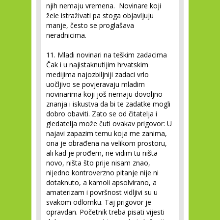
njih nemaju vremena. Novinare koji
žele istraživati pa stoga objavljuju
manje, često se proglašava
neradnicima.
11. Mladi novinari na teškim zadacima
Čak i u najistaknutijim hrvatskim
medijima najozbiljniji zadaci vrlo
uočljivo se povjeravaju mladim
novinarima koji još nemaju dovoljno
znanja i iskustva da bi te zadatke mogli
dobro obaviti. Zato se od čitatelja i
gledatelja može čuti ovakav prigovor: U
najavi zapazim temu koja me zanima,
ona je obrađena na velikom prostoru,
ali kad je prođem, ne vidim tu ništa
novo, ništa što prije nisam znao,
nijedno kontroverzno pitanje nije ni
dotaknuto, a kamoli apsolvirano, a
amaterizam i površnost vidljivi su u
svakom odlomku. Taj prigovor je
opravdan. Početnik treba pisati vijesti