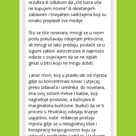
rezultira ili odlukom da „Od sutra više
ne kupujem novine“ ili okretanjem
zabavnim i trivijalnim sadržajima koji su
ionako preplavili sve medije.
Što se tiče novinara, mnogi se u svom
poslu pokušavaju oduprijeti pritiscima,
ali mnogi se lako predaju, povlače se u
sigurni zaklon autocenzure ili naprosto
odlaze s osjećajem da se ne isplati
ginuti u bitci koju ne mogu dobiti.
Lanac moći, koji u pravilu ide od mjesta
gdje su koncentrirani novac i utjecaj,
preko izdavača i urednika do novinara,
ima svoj sistem mrkve i batine, koji
nagrađuje poslušne, a kažnjava ili
marginalizira buntovne. Budući da se ti
procesi u Hrvatskoj odvijaju krajnje
uspješno, naše redakcije postaju
mjesta gdje se u nelagodnoj tišini i
konspiraciji bespogovorno kuju za
izdavača profitabilni sadržaji. U takvom