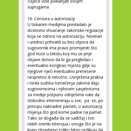
cvijeće vole poklanjati svojim
suprugama.
16. Cenzura u autorizaciji
U tiskanim medijima prevladalo je
doslovno shvaćanje zakonske regulacije
koja se odnosi na autorizaciju. Novinari
i urednici prihvatili su bez otpora da
sugovornik ima pravo promijeniti što
god hoće u tekstu koji mu se prije
objave donosi da bi ga pregledao i
eventualno korigirao mjesta gdje su
njegove riječi eventualno prenesene
nespretno ili netočno. Uvriježena praksa
i tvrda sudska tumačenja zakona daju
sugovornicima i njihovim savjetnicima
za medije potpuno odriješene ruke da
slobodno interveniraju u sve, pa se, po
principu naknadne pameti, u autorizaciji
mijenja što god kome padne na pamet.
Tako se događa da se sadržaj i ton
nekih snimki intervjua i onoga što je na
kraju objavljeno toliko bitno razlikuju da