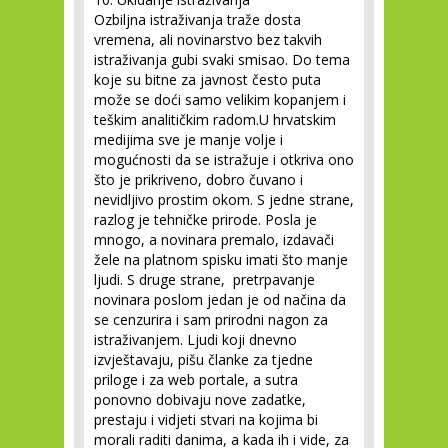
Ozbiljna istraživanja traže dosta
vremena, ali novinarstvo bez takvih
istraživanja gubi svaki smisao. Do tema
koje su bitne za javnost često puta
može se doći samo velikim kopanjem i
teškim analitičkim radom.U hrvatskim
medijima sve je manje volje i
mogućnosti da se istražuje i otkriva ono
što je prikriveno, dobro čuvano i
nevidljivo prostim okom. S jedne strane,
razlog je tehničke prirode. Posla je
mnogo, a novinara premalo, izdavači
žele na platnom spisku imati što manje
ljudi. S druge strane, pretrpavanje
novinara poslom jedan je od načina da
se cenzurira i sam prirodni nagon za
istraživanjem. Ljudi koji dnevno
izvještavaju, pišu članke za tjedne
priloge i za web portale, a sutra
ponovno dobivaju nove zadatke,
prestaju i vidjeti stvari na kojima bi
morali raditi danima, a kada ih i vide, za