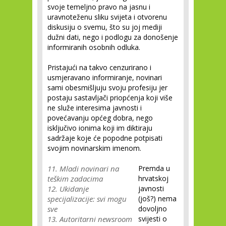
svoje temeljno pravo na jasnu i
uravnoteženu sliku svijeta i otvorenu
diskusiju o svemu, što su joj mediji
dužni dati, nego i podlogu za donošenje
informiranih osobnih odluka.
Pristajući na takvo cenzurirano i
usmjeravano informiranje, novinari
sami obesmišljuju svoju profesiju jer
postaju sastavljači priopćenja koji više
ne služe interesima javnosti i
povećavanju općeg dobra, nego
isključivo ionima koji im diktiraju
sadržaje koje će popodne potpisati
svojim novinarskim imenom.
11. Mladi novinari na
Premda u
teškim zadacima
hrvatskoj
12. Ukidanje
javnosti
specijalizacije: svi mogu
(još?) nema
sve
dovoljno
13. Autoritarni newsroom
svijesti o