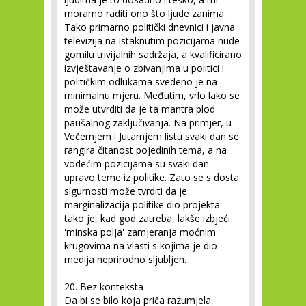
moramo raditi ono što ljude zanima.
Tako primarno politički dnevnici i javna
televizija na istaknutim pozicijama nude
gomilu trivijalnih sadržaja, a kvalificirano
izvještavanje o zbivanjima u politici i
političkim odlukama svedeno je na
minimalnu mjeru. Međutim, vrlo lako se
može utvrditi da je ta mantra plod
paušalnog zaključivanja. Na primjer, u
Večernjem i Jutarnjem listu svaki dan se
rangira čitanost pojedinih tema, a na
vodećim pozicijama su svaki dan
upravo teme iz politike. Zato se s dosta
sigurnosti može tvrditi da je
marginalizacija politike dio projekta:
tako je, kad god zatreba, lakše izbjeći
'minska polja' zamjeranja moćnim
krugovima na vlasti s kojima je dio
medija neprirodno sljubljen.
20. Bez konteksta
Da bi se bilo koja priča razumjela,