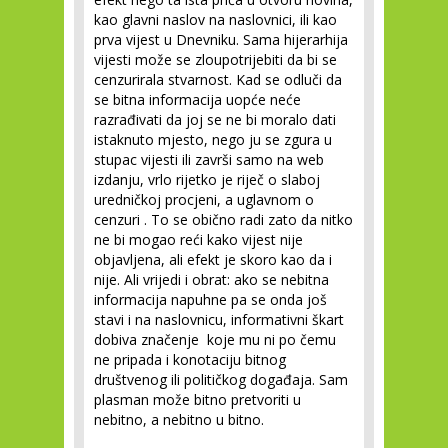
kao glavni naslov na naslovnici, ili kao
prva vijest u Dnevniku. Sama hijerarhija
vijesti može se zloupotrijebiti da bi se
cenzurirala stvarnost. Kad se odluči da
se bitna informacija uopće neće
razrađivati da joj se ne bi moralo dati
istaknuto mjesto, nego ju se zgura u
stupac vijesti ili završi samo na web
izdanju, vrlo rijetko je riječ o slaboj
uredničkoj procjeni, a uglavnom o
cenzuri . To se obično radi zato da nitko
ne bi mogao reći kako vijest nije
objavljena, ali efekt je skoro kao da i
nije. Ali vrijedi i obrat: ako se nebitna
informacija napuhne pa se onda još
stavi i na naslovnicu, informativni škart
dobiva značenje koje mu ni po čemu
ne pripada i konotaciju bitnog
društvenog ili političkog događaja. Sam
plasman može bitno pretvoriti u
nebitno, a nebitno u bitno.