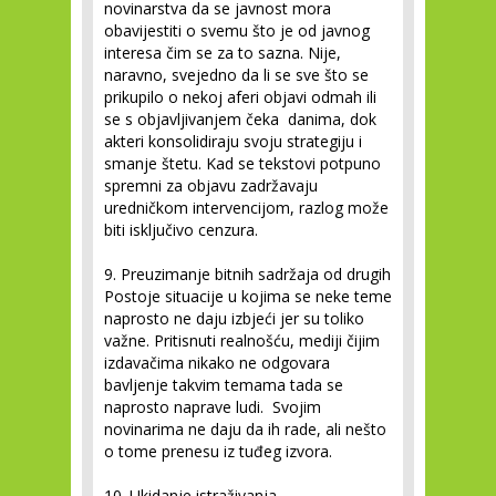
novinarstva da se javnost mora
obavijestiti o svemu što je od javnog
interesa čim se za to sazna. Nije,
naravno, svejedno da li se sve što se
prikupilo o nekoj aferi objavi odmah ili
se s objavljivanjem čeka danima, dok
akteri konsolidiraju svoju strategiju i
smanje štetu. Kad se tekstovi potpuno
spremni za objavu zadržavaju
uredničkom intervencijom, razlog može
biti isključivo cenzura.
9. Preuzimanje bitnih sadržaja od drugih
Postoje situacije u kojima se neke teme
naprosto ne daju izbjeći jer su toliko
važne. Pritisnuti realnošću, mediji čijim
izdavačima nikako ne odgovara
bavljenje takvim temama tada se
naprosto naprave ludi. Svojim
novinarima ne daju da ih rade, ali nešto
o tome prenesu iz tuđeg izvora.
10. Ukidanje istraživanja