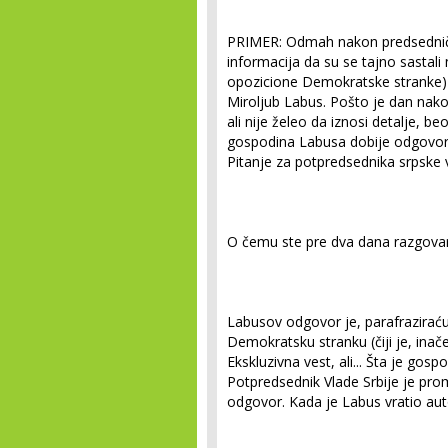
PRIMER: Odmah nakon predsedničkih
informacija da su se tajno sastali 
opozicione Demokratske stranke) i 
Miroljub Labus. Pošto je dan nakon
ali nije želeo da iznosi detalje, b
gospodina Labusa dobije odgovor n
Pitanje za potpredsednika srpske v
O čemu ste pre dva dana razgovar
Labusov odgovor je, parafraziraću
Demokratsku stranku (čiji je, inače
Ekskluzivna vest, ali... Šta je gos
Potpredsednik Vlade Srbije je prom
odgovor. Kada je Labus vratio autor