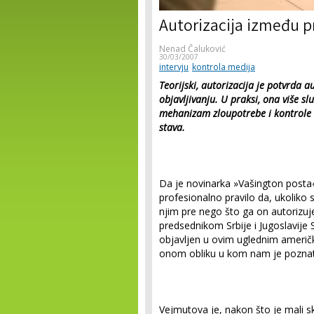
Autorizacija između p
Nenad Čaluković
30/03/2007
intervju
kontrola medija
Teorijski, autorizacija je potvrda 
objavljivanju. U praksi, ona više s
mehanizam zloupotrebe i kontrole me
stava.
Da je novinarka »Vašington posta«
profesionalno pravilo da, ukoliko s
njim pre nego što ga on autorizuje
predsednikom Srbije i Jugoslavij
objavljen u ovim uglednim američ
onom obliku u kom nam je poznat
Vejmutova je, nakon što je mali sk