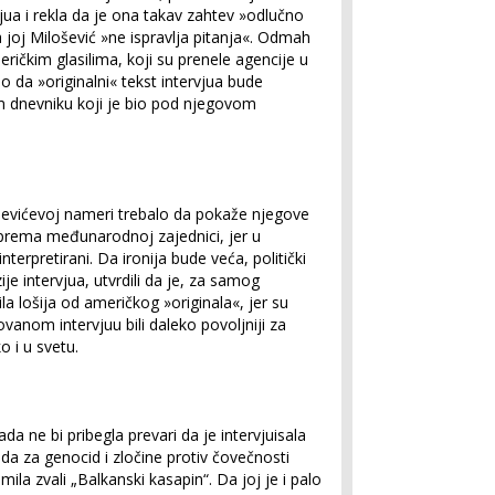
vjua i rekla da je ona takav zahtev »odlučno
a joj Milošević »ne ispravlja pitanja«. Odmah
eričkim glasilima, koji su prenele agencije u
uo da »originalni« tekst intervjua bude
om dnevniku koji je bio pod njegovom
loševićevoj nameri trebalo da pokaže njegove
prema međunarodnoj zajednici, jer u
nterpretirani. Da ironija bude veća, politički
zije intervjua, utvrdili da je, za samog
ila lošija od američkog »originala«, jer su
vanom intervjuu bili daleko povoljniji za
o i u svetu.
a ne bi pribegla prevari da je intervjuisala
da za genocid i zločine protiv čovečnosti
la zvali „Balkanski kasapin“. Da joj je i palo