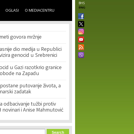
BHS
ENG
OGLASI
O MEDIACENTRU
 meti govora mržnje
asnije dio medija u Republici
ivizira genocid u Srebrenici
cid u Gazi razotkrio granice
lobode na Zapadu
postane putovanje života, a
narski zadatak
 odbacivanje tužbi protiv
 novinari i Anise Mahmutović
orm