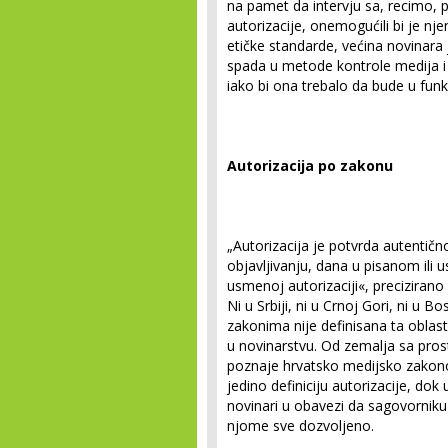
na pamet da intervju sa, recimo, 
autorizacije, onemogućili bi je nje
etičke standarde, većina novinara j
spada u metode kontrole medija i
iako bi ona trebalo da bude u funk
Autorizacija po zakonu
„Autorizacija je potvrda autentičn
objavljivanju, dana u pisanom ili 
usmenoj autorizaciji«, preciziran
Ni u Srbiji, ni u Crnoj Gori, ni u Bo
zakonima nije definisana ta oblast
u novinarstvu. Od zemalja sa prost
poznaje hrvatsko medijsko zakon
jedino definiciju autorizacije, do
novinari u obavezi da sagovorniku p
njome sve dozvoljeno.