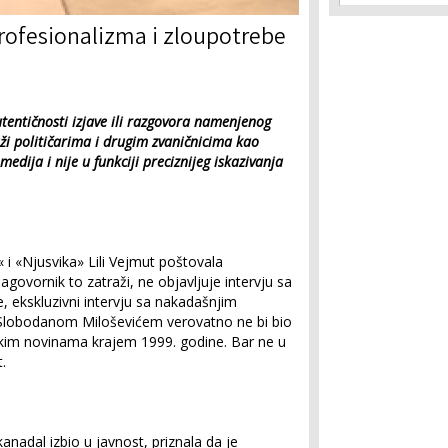
rofesionalizma i zloupotrebe
autentičnosti izjave ili razgovora namenjenog
luži političarima i drugim zvaničnicima kao
dija i nije u funkciji preciznijeg iskazivanja
 i «Njusvika» Lili Vejmut poštovala
agovornik to zatraži, ne objavljuje intervju sa
, ekskluzivni intervju sa nakadašnjim
e Slobodanom Miloševićem verovatno ne bi bio
kim novinama krajem 1999. godine. Bar ne u
.
anadal izbio u javnost, priznala da je