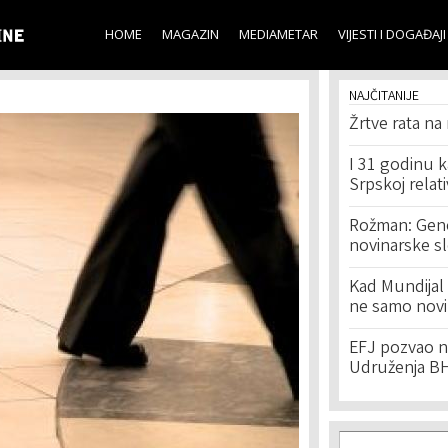
Skip to
main
HOME
MAGAZIN
MEDIAMETAR
VIJESTI I DOGAĐAJI
content
NAJČITANIJE
Žrtve rata na
I 31 godinu k
Srpskoj relat
Rožman: Geno
novinarske s
Kad Mundijal 
ne samo novi
EFJ pozvao na
Udruženja BH
Search f
Search