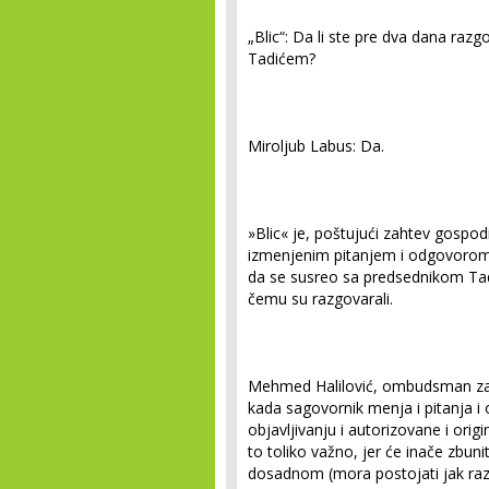
„Blic“: Da li ste pre dva dana raz
Tadićem?
Miroljub Labus: Da.
»Blic« je, poštujući zahtev gospod
izmenjenim pitanjem i odgovorom, b
da se susreo sa predsednikom Tadi
čemu su razgovarali.
Mehmed Halilović, ombudsman za m
kada sagovornik menja i pitanja i o
objavljivanju i autorizovane i origi
to toliko važno, jer će inače zbunit
dosadnom (mora postojati jak razl