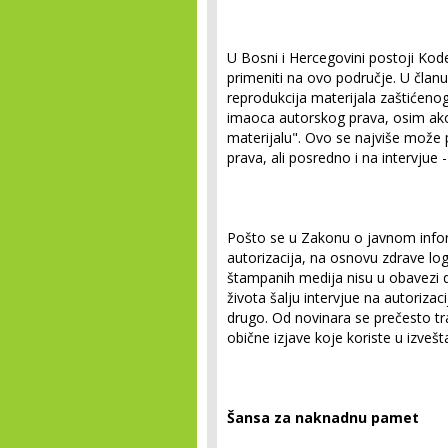
U Bosni i Hercegovini postoji Ko
primeniti na ovo područje. U član
reprodukcija materijala zaštićeno
imaoca autorskog prava, osim ak
materijalu". Ovo se najviše može p
prava, ali posredno i na intervjue 
Pošto se u Zakonu o javnom infor
autorizacija, na osnovu zdrave logi
štampanih medija nisu u obavezi da
života šalju intervjue na autorizac
drugo. Od novinara se prečesto traž
obične izjave koje koriste u izvešt
Šansa za naknadnu pamet