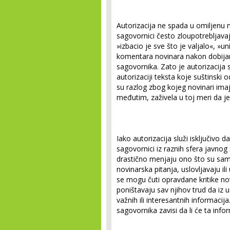
Autorizacija ne spada u omiljenu 
sagovornici često zloupotrebljavaj
»izbacio je sve što je valjalo«, »u
komentara novinara nakon dobijan
sagovornika. Zato je autorizacija 
autorizaciji teksta koje suštinski
su razlog zbog kojeg novinari ima
međutim, zaživela u toj meri da je
Iako autorizacija služi isključivo da
sagovornici iz raznih sfera javnog
drastično menjaju ono što su sami i
novinarska pitanja, uslovljavaju ili
se mogu čuti opravdane kritike no
poništavaju sav njihov trud da iz 
važnih ili interesantnih informacij
sagovornika zavisi da li će ta infor