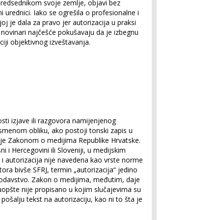
predsednikom svoje zemlje, objavi bez
ni urednici. Iako se ogrešila o profesionalne i
oj je dala za pravo jer autorizacija u praksi
 novinari najčešće pokušavaju da je izbegnu
ciji objektivnog izveštavanja.
osti izjave ili razgovora namijenjenog
usmenom obliku, ako postoji tonski zapis u
o je Zakonom o medijima Republike Hrvatske.
sni i Hercegovini ili Sloveniji, u medijskim
 i autorizacija nije navedena kao vrste norme
ora bivše SFRJ, termin „autorizacija“ jedino
odavstvo. Zakon o medijima, međutim, daje
k uopšte nije propisano u kojim slučajevima su
ošalju tekst na autorizaciju, kao ni to šta je