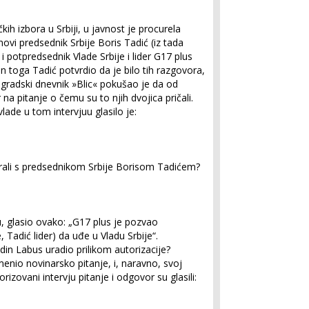
 izbora u Srbiji, u javnost je procurela
novi predsednik Srbije Boris Tadić (iz tada
potpredsednik Vlade Srbije i lider G17 plus
 toga Tadić potvrdio da je bilo tih razgovora,
eogradski dnevnik »Blic« pokušao je da od
a pitanje o čemu su to njih dvojica pričali.
lade u tom intervjuu glasilo je:
ali s predsednikom Srbije Borisom Tadićem?
, glasio ovako: „G17 plus je pozvao
, Tadić lider) da uđe u Vladu Srbije“.
podin Labus uradio prilikom autorizacije?
enio novinarsko pitanje, i, naravno, svoj
izovani intervju pitanje i odgovor su glasili: