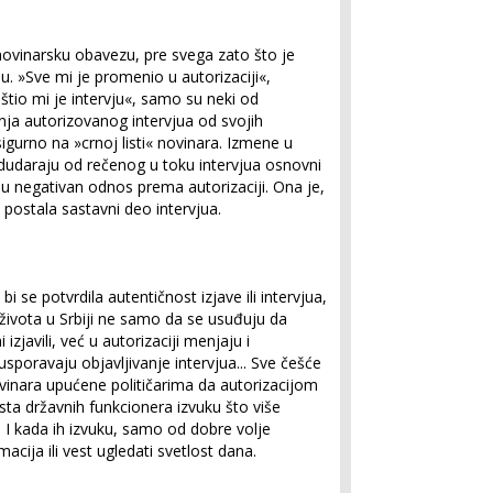
novinarsku obavezu, pre svega zato što je
u. »Sve mi je promenio u autorizaciji«,
ništio mi je intervju«, samo su neki od
ja autorizovanog intervjua od svojih
sigurno na »crnoj listi« novinara. Izmene u
 odudaraju od rečenog u toku intervjua osnovni
ju negativan odnos prema autorizaciji. Ona je,
 postala sastavni deo intervjua.
 bi se potvrdila autentičnost izjave ili intervjua,
 života u Srbiji ne samo da se usuđuju da
zjavili, već u autorizaciji menjaju i
 usporavaju objavljivanje intervjua... Sve češće
vinara upućene političarima da autorizacijom
usta državnih funkcionera izvuku što više
a. I kada ih izvuku, samo od dobre volje
macija ili vest ugledati svetlost dana.