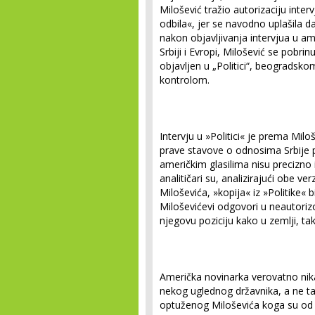
Milošević tražio autorizaciju inter
odbila«, jer se navodno uplašila d
nakon objavljivanja intervjua u am
Srbiji i Evropi, Milošević se pobrin
objavljen u „Politici“, beogradsk
kontrolom.
Intervju u »Politici« je prema Mi
prave stavove o odnosima Srbije 
američkim glasilima nisu precizno i
analitičari su, analizirajući obe ver
Miloševića, »kopija« iz »Politike« b
Miloševićevi odgovori u neautorizo
njegovu poziciju kako u zemlji, tak
Američka novinarka verovatno nikad
nekog uglednog državnika, a ne ta
optuženog Miloševića koga su od mi