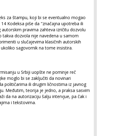
deks za štampu, koji bi se eventualno mogao
u 14 Kodeksa piše da "značajna upotreba ili
g autorskim pravima zahteva izričitu dozvolu
o takva dozvola nije navedena u samom
rimeniti u slučajevima klasičnih autorskih
- ukoliko sagovornik na tome insistira.
misanju u Srbiji uopšte ne pominje reč
ke moglo bi se zaključiti da novinari
 političarima ili drugim ličnostima iz javnog
iju. Međutim, teorija je jedno, a praksa sasvim
i da na autorizaciju šalju intervjue, pa čak i
ajima i tekstovima.