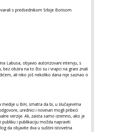
govarali s predsednikom Srbije Borisom
ina Labusa, objavio autorizovani intervju, s
ez obzira na to što su i vrapci na grani znali
ćem, ali niko još nekoliko dana nije saznao o
edije u BiH, smatra da bi, u slučajevima
dgovore, urednici i novinari mogli pribeći
nalne verzije. Ali, zaista samo iznimno, ako je
i publiku i publikaciju možda napraviti
og da objavite dva u suštini istovetna