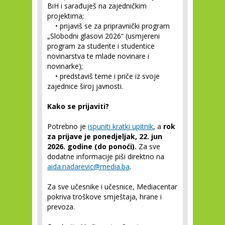
BiH i sarađuješ na zajedničkim
projektima;
• prijaviš se za pripravnički program
„Slobodni glasovi 2026“ (usmjereni
program za studente i studentice
novinarstva te mlade novinare i
novinarke);
• predstaviš teme i priče iz svoje
zajednice široj javnosti.
Kako se prijaviti?
Potrebno je
ispuniti kratki upitnik
, a
rok
za prijave je ponedjeljak, 22. jun
2026. godine (do ponoći).
Za sve
dodatne informacije piši direktno na
aida.nadarevic@media.ba
.
Za sve učesnike i učesnice, Mediacentar
pokriva troškove smještaja, hrane i
prevoza.