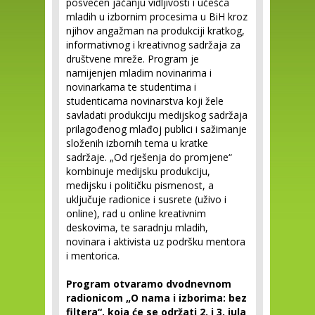
posvećen jačanju vidljivosti i učešća
mladih u izbornim procesima u BiH kroz
njihov angažman na produkciji kratkog,
informativnog i kreativnog sadržaja za
društvene mreže. Program je
namijenjen mladim novinarima i
novinarkama te studentima i
studenticama novinarstva koji žele
savladati produkciju medijskog sadržaja
prilagođenog mlađoj publici i sažimanje
složenih izbornih tema u kratke
sadržaje. „Od rješenja do promjene“
kombinuje medijsku produkciju,
medijsku i političku pismenost, a
uključuje radionice i susrete (uživo i
online), rad u online kreativnim
deskovima, te saradnju mladih,
novinara i aktivista uz podršku mentora
i mentorica.
Program otvaramo dvodnevnom
radionicom „O nama i izborima: bez
filtera“, koja će se održati 2. i 3. jula