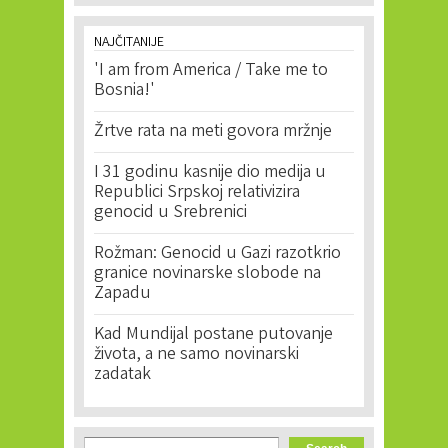
NAJČITANIJE
'I am from America / Take me to
Bosnia!'
Žrtve rata na meti govora mržnje
I 31 godinu kasnije dio medija u
Republici Srpskoj relativizira
genocid u Srebrenici
Rožman: Genocid u Gazi razotkrio
granice novinarske slobode na
Zapadu
Kad Mundijal postane putovanje
života, a ne samo novinarski
zadatak
Search