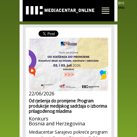
Skip to
BHS
main
ENG
content
22/06/2026
Od rješenja do promjene: Program
produkcije medijskog sadržaja o izborima
prilagođenog mladima
Konkurs
Bosnia and Herzegovina
Mediacentar Sarajevo pokreće program