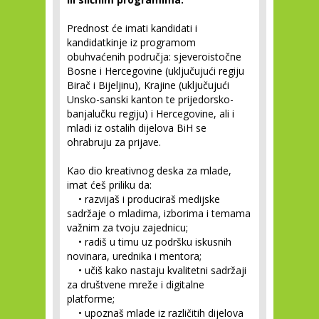
Prednost će imati kandidati i
kandidatkinje iz programom
obuhvaćenih područja: sjeveroistočne
Bosne i Hercegovine (uključujući regiju
Birač i Bijeljinu), Krajine (uključujući
Unsko-sanski kanton te prijedorsko-
banjalučku regiju) i Hercegovine, ali i
mladi iz ostalih dijelova BiH se
ohrabruju za prijave.
Kao dio kreativnog deska za mlade,
imat ćeš priliku da:
• razvijaš i produciraš medijske
sadržaje o mladima, izborima i temama
važnim za tvoju zajednicu;
• radiš u timu uz podršku iskusnih
novinara, urednika i mentora;
• učiš kako nastaju kvalitetni sadržaji
za društvene mreže i digitalne
platforme;
• upoznaš mlade iz različitih dijelova