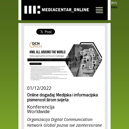
Skip to
BHS
main
ENG
content
01/12/2022
Online događaj: Medijska i informacijska
pismenost širom svijeta
Konferencija
Worldwide
Organizacija Digital Communication
Network Global poziva sve zainteresirane