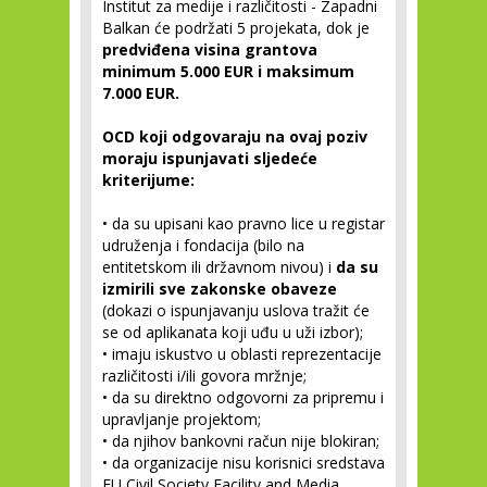
Institut za medije i različitosti - Zapadni
Balkan će podržati 5 projekata, dok je
predviđena visina grantova
minimum 5.000 EUR i maksimum
7.000 EUR.
OCD koji odgovaraju na ovaj poziv
moraju ispunjavati sljedeće
kriterijume:
• da su upisani kao pravno lice u registar
udruženja i fondacija (bilo na
entitetskom ili državnom nivou) i
da su
izmirili sve zakonske obaveze
(dokazi o ispunjavanju uslova tražit će
se od aplikanata koji uđu u uži izbor);
• imaju iskustvo u oblasti reprezentacije
različitosti i/ili govora mržnje;
• da su direktno odgovorni za pripremu i
upravljanje projektom;
• da njihov bankovni račun nije blokiran;
• da organizacije nisu korisnici sredstava
EU Civil Society Facility and Media