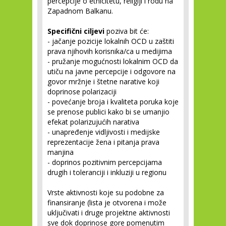
percepcije o etnicitetu, religiji i rodu na
Zapadnom Balkanu.
Specifični ciljevi
poziva bit će:
-
jačanje pozicije lokalnih OCD u zaštiti
prava njihovih korisnika/ca u medijima
-
pružanje mogućnosti lokalnim OCD da
utiču na javne percepcije i odgovore na
govor mržnje i štetne narative koji
doprinose polarizaciji
-
povećanje broja i kvaliteta poruka koje
se prenose publici kako bi se umanjio
efekat polarizujućih narativa
-
unapređenje vidljivosti i medijske
reprezentacije žena i pitanja prava
manjina
-
doprinos pozitivnim percepcijama
drugih i toleranciji i inkluziji u regionu
Vrste aktivnosti koje su podobne za
finansiranje (lista je otvorena i može
uključivati i druge projektne aktivnosti
sve dok doprinose gore pomenutim