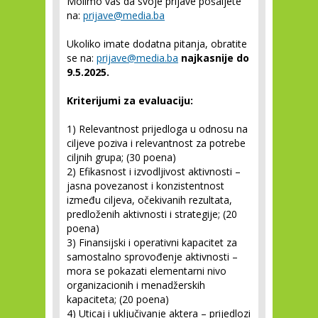
Molimo vas da svoje prijave pošaljete
na:
prijave@media.ba
Ukoliko imate dodatna pitanja, obratite
se na:
prijave@media.ba
najkasnije do
9.5.2025.
Kriterijumi za evaluaciju:
1)
Relevantnost prijedloga u odnosu na
ciljeve poziva i relevantnost za potrebe
ciljnih grupa; (30 poena)
2)
Efikasnost i izvodljivost aktivnosti –
jasna povezanost i konzistentnost
između ciljeva, očekivanih rezultata,
predloženih aktivnosti i strategije; (20
poena)
3)
Finansijski i operativni kapacitet za
samostalno sprovođenje aktivnosti –
mora se pokazati elementarni nivo
organizacionih i menadžerskih
kapaciteta; (20 poena)
4)
Uticaj i uključivanje aktera – prijedlozi