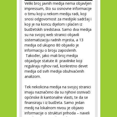
Veliki broj javnih medija nema objavljen
impressum, što su osnovne informacije
o timu koji u nekom mediju radi, koji
snosi odgovornost za medijski sadržaj i
koji je na koncu dijelom i plaćen iz
budžetskih sredstava. Samo dva medija
su na svojoj web stranici objavili
sistematizaciju radnih mjesta, a 13
medija od ukupno 80 objavilo je
informaciju o broju zaposlenih.
Također, jako mali broj medija
objavljuje statute ili pravilnike koji
reguliraju njihov rad, konkretno devet
medija od svih medija obuhvaćenih
analizom.
Tek nekolicina medija na svojoj stranici
imaju naznačeno da su njihovi osnivači
općinske ili kantonalne vlasti, te da se
finansiraju i iz budžeta. Samo jedan
medij na lokalnom nivou je objavio
informacije o strukturi prihoda – naveli