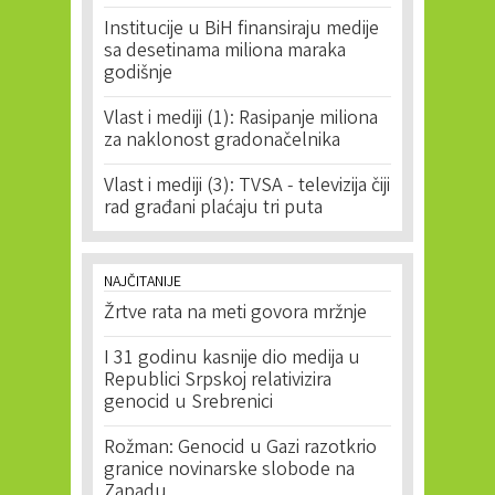
Institucije u BiH finansiraju medije
sa desetinama miliona maraka
godišnje
Vlast i mediji (1): Rasipanje miliona
za naklonost gradonačelnika
Vlast i mediji (3): TVSA - televizija čiji
rad građani plaćaju tri puta
NAJČITANIJE
Žrtve rata na meti govora mržnje
I 31 godinu kasnije dio medija u
Republici Srpskoj relativizira
genocid u Srebrenici
Rožman: Genocid u Gazi razotkrio
granice novinarske slobode na
Zapadu