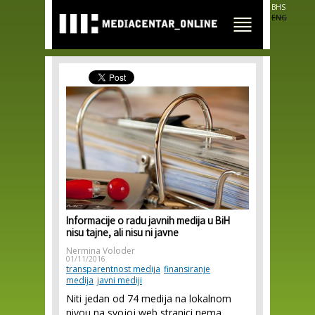
Skip to
BHS
main
ENG
content
Informacije o radu javnih medija u BiH
nisu tajne, ali nisu ni javne
Nermina Voloder
01/11/2016
transparentnost medija
finansiranje
medija
javni mediji
Niti jedan od 74 medija na lokalnom
nivou na svojoj web stranici nema