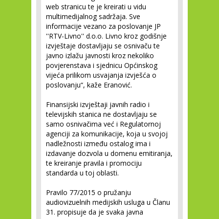
web stranicu te je kreirati u vidu
multimedijalnog sadržaja. Sve
informacije vezano za poslovanje JP
''RTV-Livno'' d.o.o. Livno kroz godišnje
izvještaje dostavljaju se osnivaču te
javno izlažu javnosti kroz nekoliko
povjerenstava i sjednicu Općinskog
vijeća prilikom usvajanja izvješća o
poslovanju“, kaže Eranović.
Finansijski izvještaji javnih radio i
televijskih stanica ne dostavljaju se
samo osnivačima već i Regulatornoj
agenciji za komunikacije, koja u svojoj
nadležnosti između ostalog ima i
izdavanje dozvola u domenu emitiranja,
te kreiranje pravila i promociju
standarda u toj oblasti.
Pravilo 77/2015 o pružanju
audiovizuelnih medijskih usluga u Članu
31. propisuje da je svaka javna