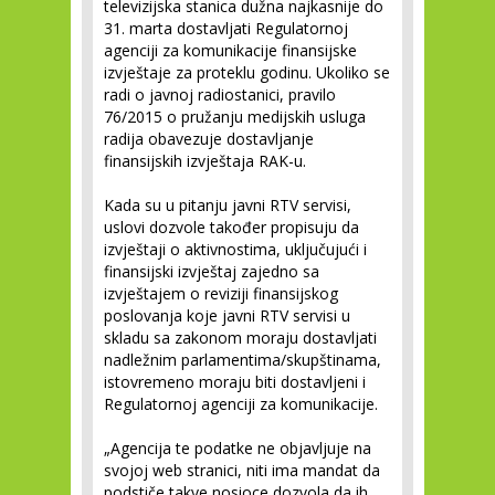
televizijska stanica dužna najkasnije do
31. marta dostavljati Regulatornoj
agenciji za komunikacije finansijske
izvještaje za proteklu godinu. Ukoliko se
radi o javnoj radiostanici, pravilo
76/2015 o pružanju medijskih usluga
radija obavezuje dostavljanje
finansijskih izvještaja RAK-u.
Kada su u pitanju javni RTV servisi,
uslovi dozvole također propisuju da
izvještaji o aktivnostima, uključujući i
finansijski izvještaj zajedno sa
izvještajem o reviziji finansijskog
poslovanja koje javni RTV servisi u
skladu sa zakonom moraju dostavljati
nadležnim parlamentima/skupštinama,
istovremeno moraju biti dostavljeni i
Regulatornoj agenciji za komunikacije.
„Agencija te podatke ne objavljuje na
svojoj web stranici, niti ima mandat da
podstiče takve nosioce dozvola da ih