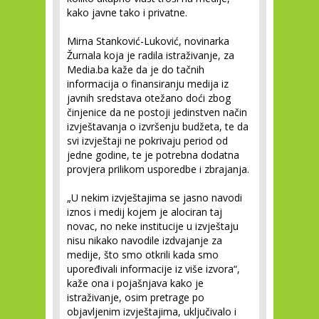
kako javne tako i privatne.
Mirna Stanković-Luković, novinarka
Žurnala koja je radila istraživanje, za
Media.ba kaže da je do tačnih
informacija o finansiranju medija iz
javnih sredstava otežano doći zbog
činjenice da ne postoji jedinstven način
izvještavanja o izvršenju budžeta, te da
svi izvještaji ne pokrivaju period od
jedne godine, te je potrebna dodatna
provjera prilikom usporedbe i zbrajanja.
„U nekim izvještajima se jasno navodi
iznos i medij kojem je alociran taj
novac, no neke institucije u izvještaju
nisu nikako navodile izdvajanje za
medije, što smo otkrili kada smo
upoređivali informacije iz više izvora“,
kaže ona i pojašnjava kako je
istraživanje, osim pretrage po
objavljenim izvještajima, uključivalo i