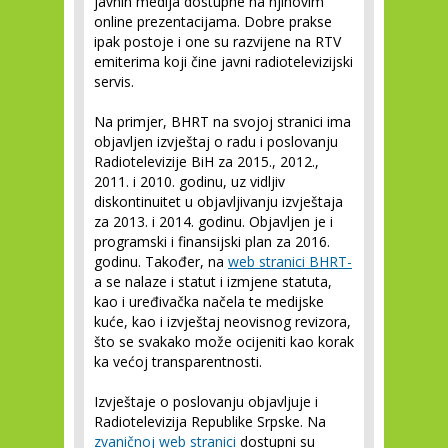
javnih medija dostupne na njihovim
online prezentacijama. Dobre prakse
ipak postoje i one su razvijene na RTV
emiterima koji čine javni radiotelevizijski
servis.
Na primjer, BHRT na svojoj stranici ima
objavljen izvještaj o radu i poslovanju
Radiotelevizije BiH za 2015., 2012.,
2011. i 2010. godinu, uz vidljiv
diskontinuitet u objavljivanju izvještaja
za 2013. i 2014. godinu. Objavljen je i
programski i finansijski plan za 2016.
godinu. Također, na
web stranici BHRT-
a se nalaze i statut i izmjene statuta,
kao i uređivačka načela te medijske
kuće, kao i izvještaj neovisnog revizora,
što se svakako može ocijeniti kao korak
ka većoj transparentnosti.
Izvještaje o poslovanju objavljuje i
Radiotelevizija Republike Srpske. Na
zvaničnoj web stranici
dostupni su