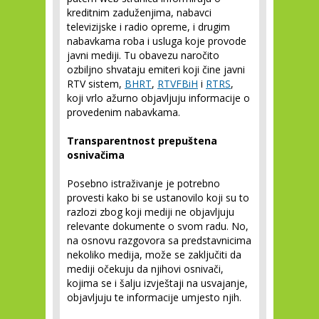
kreditnim zaduženjima, nabavci
televizijske i radio opreme, i drugim
nabavkama roba i usluga koje provode
javni mediji. Tu obavezu naročito
ozbiljno shvataju emiteri koji čine javni
RTV sistem,
BHRT
,
RTVFBiH
i
RTRS
,
koji vrlo ažurno objavljuju informacije o
provedenim nabavkama.
Transparentnost prepuštena
osnivačima
Posebno istraživanje je potrebno
provesti kako bi se ustanovilo koji su to
razlozi zbog koji mediji ne objavljuju
relevante dokumente o svom radu. No,
na osnovu razgovora sa predstavnicima
nekoliko medija, može se zaključiti da
mediji očekuju da njihovi osnivači,
kojima se i šalju izvještaji na usvajanje,
objavljuju te informacije umjesto njih.