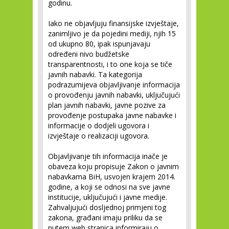
godinu.
Iako ne objavljuju finansijske izvještaje,
zanimljivo je da pojedini mediji, njih 15
od ukupno 80, ipak ispunjavaju
određeni nivo budžetske
transparentnosti, i to one koja se tiče
javnih nabavki. Ta kategorija
podrazumijeva objavljivanje informacija
o provođenju javnih nabavki, uključujući
plan javnih nabavki, javne pozive za
provođenje postupaka javne nabavke i
informacije o dodjeli ugovora i
izvještaje o realizaciji ugovora.
Objavljivanje tih informacija inače je
obaveza koju propisuje Zakon o javnim
nabavkama BiH, usvojen krajem 2014.
godine, a koji se odnosi na sve javne
institucije, uključujući i javne medije.
Zahvaljujući dosljednoj primjeni tog
zakona, građani imaju priliku da se
putem web stranica informiraju o