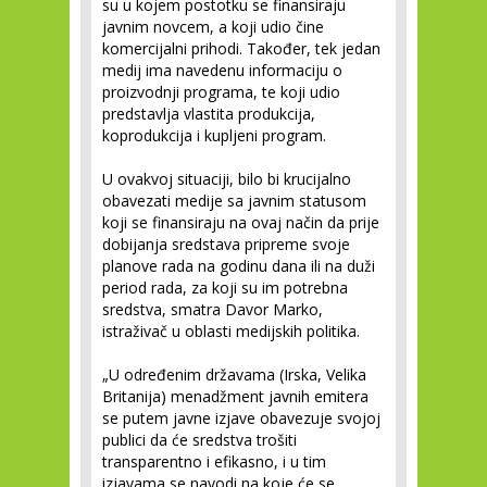
su u kojem postotku se finansiraju
javnim novcem, a koji udio čine
komercijalni prihodi. Također, tek jedan
medij ima navedenu informaciju o
proizvodnji programa, te koji udio
predstavlja vlastita produkcija,
koprodukcija i kupljeni program.
U ovakvoj situaciji, bilo bi krucijalno
obavezati medije sa javnim statusom
koji se finansiraju na ovaj način da prije
dobijanja sredstava pripreme svoje
planove rada na godinu dana ili na duži
period rada, za koji su im potrebna
sredstva, smatra Davor Marko,
istraživač u oblasti medijskih politika.
„U određenim državama (Irska, Velika
Britanija) menadžment javnih emitera
se putem javne izjave obavezuje svojoj
publici da će sredstva trošiti
transparentno i efikasno, i u tim
izjavama se navodi na koje će se