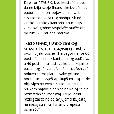
Direktor RTVUSK, Izet Mustafić, navodi
da ne kriju svoje finansijske izvještaje,
budući da su oni objavljeni na web
stranici osnivača tog medija, Skupštini
Unsko-sanskog kantona. Ta medijska
kuća ove godine raspolaže budžetom
od blizu 2,3 miliona maraka.
„Radio-televizija Unsko-sanskog
kantona, koja je najutjecajniji medij u
ovom dijelu Bosne i Hercegovine, se 60
posto finansira iz kantonalnog budžeta,
a 40 posto iz sredstava koja prikupimo
putem oglašavanja“, kaže on, „Osnivač
pokriva samo plate. Svake godine
podnosimo izvještaj Skupštini, koji bude
objavljen na web stranici Skupštine
prilikom najave sjednice na kojoj će biti
razmatran taj izvještaj. To je jedini
razlog zašto ne objavljujemo izvještaj
na našoj stranici. To smo prepustili
osnivaču“.