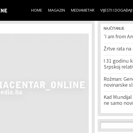
Skip to
main
HOME
MAGAZIN
MEDIAMETAR
VIJESTI I DOGAĐAJI
content
NAJČITANIJE
'I am from Am
Žrtve rata na
I 31 godinu k
Srpskoj relat
Rožman: Geno
novinarske s
Kad Mundijal 
ne samo novi
Search f
Search