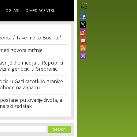
BHS
ENG
OGLASI
O MEDIACENTRU
erica / Take me to Bosnia!'
 meti govora mržnje
asnije dio medija u Republici
ivizira genocid u Srebrenici
cid u Gazi razotkrio granice
lobode na Zapadu
postane putovanje života, a
narski zadatak
orm