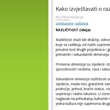
Kako izvještavati o ra
MCOnline Redakcija
01/07/2004
izvještavanje
različitost
RAZLIČITOST (ideja)
Različitost znači biti drukčiji, od
koje se razlikuju od naših sopstve
prisutne kod drugih pojedinaca i g
primarnih i sekundarnih dimenzija ra
Primarne dimenzije
su sljedeće: st
sposobnosti/ osobine, rasa i seksu
Sekundarne dimenzije
različitosti
sljedeće, mada nisu graničene sa
područje, prihod, bračni status, vo
uvjerenja i radno iskustvo. U osn
naglasak na prihvatanju kulturnih 
jedna kultura nije superiorna drugo