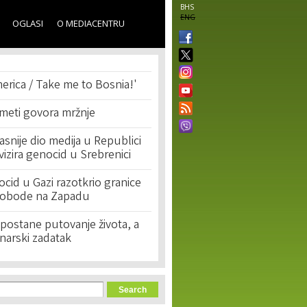
BHS
ENG
OGLASI
O MEDIACENTRU
erica / Take me to Bosnia!'
 meti govora mržnje
asnije dio medija u Republici
ivizira genocid u Srebrenici
cid u Gazi razotkrio granice
lobode na Zapadu
postane putovanje života, a
narski zadatak
orm