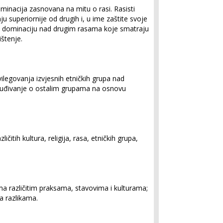
riminacija zasnovana na mitu o rasi. Rasisti
u superiornije od drugih i, u ime zaštite svoje
u dominaciju nad drugim rasama koje smatraju
ištenje.
vilegovanja izvjesnih etničkih grupa nad
uđivanje o ostalim grupama na osnovu
ičitih kultura, religija, rasa, etničkih grupa,
a različitim praksama, stavovima i kulturama;
a razlikama.