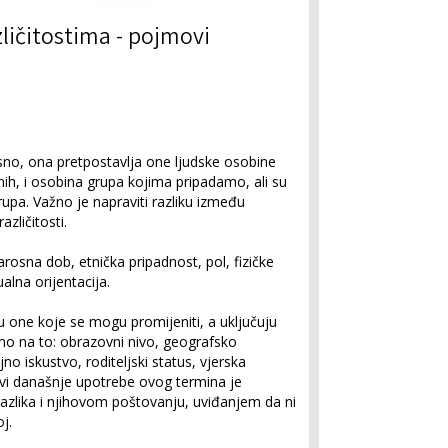
zličitostima - pojmovi
nosno, ona pretpostavlja one ljudske osobine
nih, i osobina grupa kojima pripadamo, ali su
rupa. Važno je napraviti razliku između
zličitosti.
arosna dob, etnička pripadnost, pol, fizičke
alna orijentacija.
 su one koje se mogu promijeniti, a uključuju
mo na to: obrazovni nivo, geografsko
jno iskustvo, roditeljski status, vjerska
ovi današnje upotrebe ovog termina je
razlika i njihovom poštovanju, uviđanjem da ni
j.