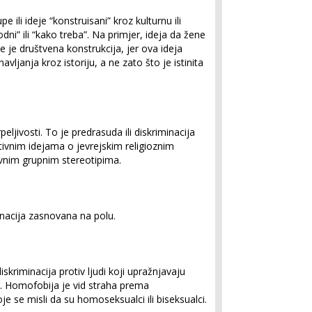
e ili ideje “konstruisani” kroz kulturnu ili
rodni” ili “kako treba”. Na primjer, ideja da žene
e je društvena konstrukcija, jer ova ideja
vljanja kroz istoriju, a ne zato što je istinita
eljivosti. To je predrasuda ili diskriminacija
tivnim idejama o jevrejskim religioznim
tivnim grupnim stereotipima.
inacija zasnovana na polu.
skriminacija protiv ljudi koji upražnjavaju
. Homofobija je vid straha prema
je se misli da su homoseksualci ili biseksualci.