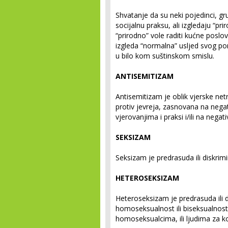
Shvatanje da su neki pojedinci, grup
socijalnu praksu, ali izgledaju “pri
“prirodno” vole raditi kućne poslov
izgleda “normalna” usljed svog pona
u bilo kom suštinskom smislu.
ANTISEMITIZAM
Antisemitizam je oblik vjerske netrp
protiv jevreja, zasnovana na nega
vjerovanjima i praksi i/ili na nega
SEKSIZAM
Seksizam je predrasuda ili diskrim
HETEROSEKSIZAM
Heteroseksizam je predrasuda ili di
homoseksualnost ili biseksualnost
homoseksualcima, ili ljudima za ko