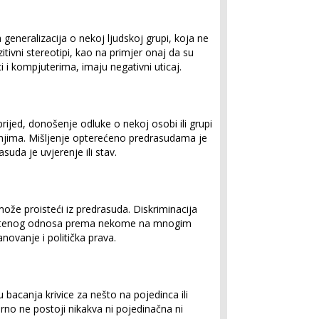
 generalizacija o nekoj ljudskoj grupi, koja ne
zitivni stereotipi, kao na primjer onaj da su
i i kompjuterima, imaju negativni uticaj.
ijed, donošenje odluke o nekoj osobi ili grupi
 njima. Mišljenje opterećeno predrasudama je
uda je uvjerenje ili stav.
ože proisteći iz predrasuda. Diskriminacija
poštenog odnosa prema nekome na mnogim
anovanje i politička prava.
 bacanja krivice za nešto na pojedinca ili
rno ne postoji nikakva ni pojedinačna ni