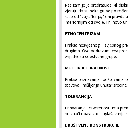
Rasizam je je predrasuda i/ili disk
vjeruju da su neke grupe po rođenj
rase od "zagađenja," oni pravdaj
inferiornijim od svoje, i njihovo un
ETNOCENTRIZAM
Praksa nesvjesnog ili svjesnog pri
drugima. Ovo podrazumijeva pros
vrijednosti sopstvene grupe.
MULTIKULTURALNOST
Praksa priznavanja i poštovanja razl
stavova i mišljenja unutar sredine.
TOLERANCIJA
Prihvatanje i otvorenost uma prem
ne znači obavezno saglašavanje s
DRUŠTVENE KONSTRUKCIJE