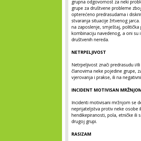
grupna odgovornost za neki proble
grupe za društvene probleme zbog i
opterećeno predrasudama i diskr
stvaranja situacije žrtvenog jarca
na zaposlenje, smještaj, politička p
kombinaciju navedenog, a oni su 
društvenih nereda.
NETRPELJIVOST
Netrpeljivost znači predrasudu i/il
članovima neke pojedine grupe, z
vjerovanja i prakse, ili na negati
INCIDENT MOTIVISAN MRŽNJO
Incidenti motivisani mržnjom se d
neprijateljstva protiv neke osobe i
hendikepiranosti, pola, etničke ili 
drugoj grupi.
RASIZAM