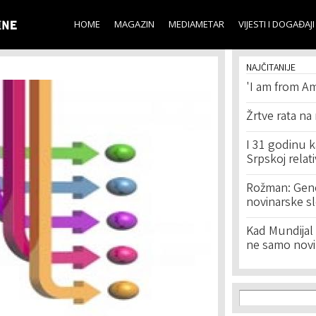
Skip to
main
HOME
MAGAZIN
MEDIAMETAR
VIJESTI I DOGAĐAJI
content
NAJČITANIJE
'I am from Am
Žrtve rata na
I 31 godinu k
Srpskoj relat
Rožman: Geno
novinarske s
Kad Mundijal 
ne samo novi
Search f
Search