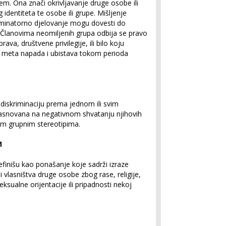
m. Ona znači okrivljavanje druge osobe ili
dentiteta te osobe ili grupe. Mišljenje
iminatorno djelovanje mogu dovesti do
. Članovima neomiljenih grupa odbija se pravo
rava, društvene privilegije, ili bilo koju
i meta napada i ubistava tokom perioda
i diskriminaciju prema jednom ili svim
asnovana na negativnom shvatanju njihovih
vnim grupnim stereotipima.
M
efinišu kao ponašanje koje sadrži izraze
li vlasništva druge osobe zbog rase, religije,
seksualne orijentacije ili pripadnosti nekoj