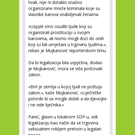
hvali, nije ni dotaklo snažno
organizirane mreže kriminala koje su
vlasnike barova snabdjevali ženama.
«Uspjeli smo osuditi ljude koji su
organizirali prostituciju u svojim
barovima, ali nismo mogli doći do onih
koji su bili umješani u trgovinu ljudima.»,
rekao je Mujkanović reporterskom timu.
Da bi legalizacija bila uspješna, dodao
je Mujkanović, mora se više poštovati
zakon.
«BiH je zemlja u kojoj ljudi ne poštuju
zakon.», kaže Mujkanović. «Liječničke
potvrde bi se mogle dobiti a da djevojke
i ne vide liječnika.»
Panić, glavni u lokalnom SDP-u, vidi
legalizaciju kao način da se trgovina
seksualnim robljem pretvori u legalan
posao.