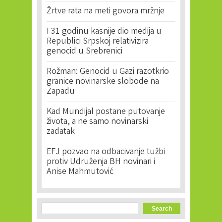
Žrtve rata na meti govora mržnje
I 31 godinu kasnije dio medija u
Republici Srpskoj relativizira
genocid u Srebrenici
Rožman: Genocid u Gazi razotkrio
granice novinarske slobode na
Zapadu
Kad Mundijal postane putovanje
života, a ne samo novinarski
zadatak
EFJ pozvao na odbacivanje tužbi
protiv Udruženja BH novinari i
Anise Mahmutović
Search form
Search