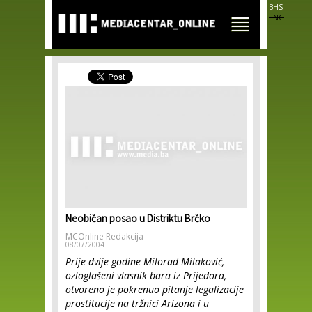
Skip to
BHS
main
ENG
content
Neobičan posao u Distriktu Brčko
MCOnline Redakcija
08/07/2004
Prije dvije godine Milorad Milaković,
ozloglašeni vlasnik bara iz Prijedora,
otvoreno je pokrenuo pitanje legalizacije
prostitucije na tržnici Arizona i u