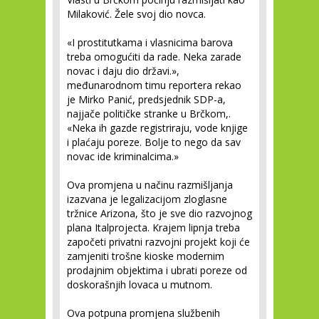
Milaković. Žele svoj dio novca.
«I prostitutkama i vlasnicima barova
treba omogućiti da rade. Neka zarade
novac i daju dio državi.»,
međunarodnom timu reportera rekao
je Mirko Panić, predsjednik SDP-a,
najjače političke stranke u Brčkom,.
«Neka ih gazde registriraju, vode knjige
i plaćaju poreze. Bolje to nego da sav
novac ide kriminalcima.»
Ova promjena u načinu razmišljanja
izazvana je legalizacijom zloglasne
tržnice Arizona, što je sve dio razvojnog
plana Italprojecta. Krajem lipnja treba
započeti privatni razvojni projekt koji će
zamjeniti trošne kioske modernim
prodajnim objektima i ubrati poreze od
doskorašnjih lovaca u mutnom.
Ova potpuna promjena službenih