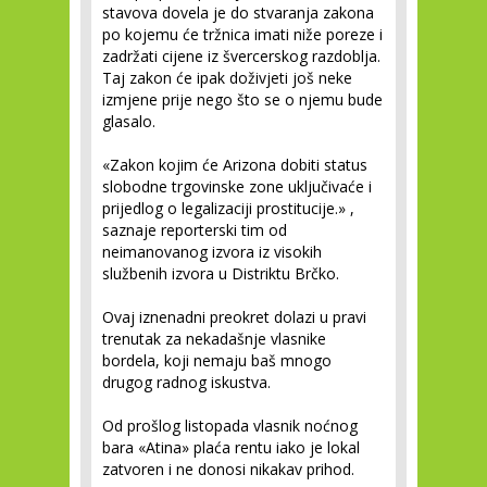
stavova dovela je do stvaranja zakona
po kojemu će tržnica imati niže poreze i
zadržati cijene iz švercerskog razdoblja.
Taj zakon će ipak doživjeti još neke
izmjene prije nego što se o njemu bude
glasalo.
«Zakon kojim će Arizona dobiti status
slobodne trgovinske zone uključivaće i
prijedlog o legalizaciji prostitucije.» ,
saznaje reporterski tim od
neimanovanog izvora iz visokih
službenih izvora u Distriktu Brčko.
Ovaj iznenadni preokret dolazi u pravi
trenutak za nekadašnje vlasnike
bordela, koji nemaju baš mnogo
drugog radnog iskustva.
Od prošlog listopada vlasnik noćnog
bara «Atina» plaća rentu iako je lokal
zatvoren i ne donosi nikakav prihod.