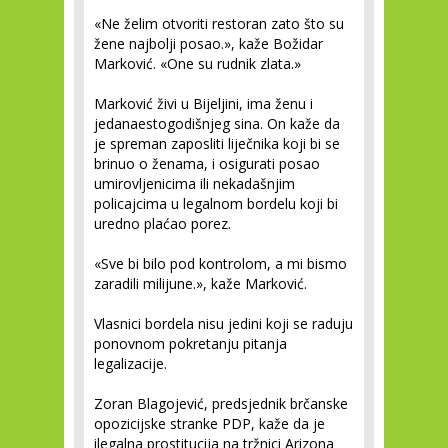
«Ne želim otvoriti restoran zato što su
žene najbolji posao.», kaže Božidar
Marković. «One su rudnik zlata.»
Marković živi u Bijeljini, ima ženu i
jedanaestogodišnjeg sina. On kaže da
je spreman zaposliti liječnika koji bi se
brinuo o ženama, i osigurati posao
umirovljenicima ili nekadašnjim
policajcima u legalnom bordelu koji bi
uredno plaćao porez.
«Sve bi bilo pod kontrolom, a mi bismo
zaradili milijune.», kaže Marković.
Vlasnici bordela nisu jedini koji se raduju
ponovnom pokretanju pitanja
legalizacije.
Zoran Blagojević, predsjednik brčanske
opozicijske stranke PDP, kaže da je
ilegalna prostitucija na tržnici Arizona