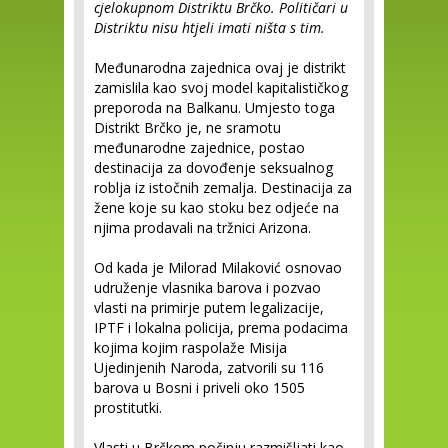
cjelokupnom Distriktu Brčko. Političari u
Distriktu nisu htjeli imati ništa s tim.
Međunarodna zajednica ovaj je distrikt
zamislila kao svoj model kapitalističkog
preporoda na Balkanu. Umjesto toga
Distrikt Brčko je, ne sramotu
međunarodne zajednice, postao
destinacija za dovođenje seksualnog
roblja iz istočnih zemalja. Destinacija za
žene koje su kao stoku bez odjeće na
njima prodavali na tržnici Arizona.
Od kada je Milorad Milaković osnovao
udruženje vlasnika barova i pozvao
vlasti na primirje putem legalizacije,
IPTF i lokalna policija, prema podacima
kojima kojim raspolaže Misija
Ujedinjenih Naroda, zatvorili su 116
barova u Bosni i priveli oko 1505
prostitutki.
Vlasti u Brčkom počinju razmišljati kao