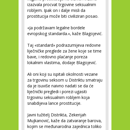
izazvala procvat trgovine seksualnim
robljem. Ipak on i dalje misli da
prostitucija može biti civiliziran posao.
«Ja podržavam legalne bordele
evropskog standarda.», kaže Blagojević.
Taj «standard» podrazumijeva redovne
liječničke preglede za žene koje se time
bave, i redovno plaćanje poreza
lokalnim vlastima, dodaje Blagojević.
Ali oni koji su ispitali okolnosti vezane
za trgovinu seksom u Distriktu smatraju
da je isuviše naivno nadati se da će
liječnički pregledi i porezi ugasiti
trgovinu seksualnim robljem koja
snabdijeva lance prostitucije.
Javni tužitelj Distrikta, Zekerijah
Mujkanović, kaže da zatvaranje barova,
kojim se međunarodna zajednica toliko