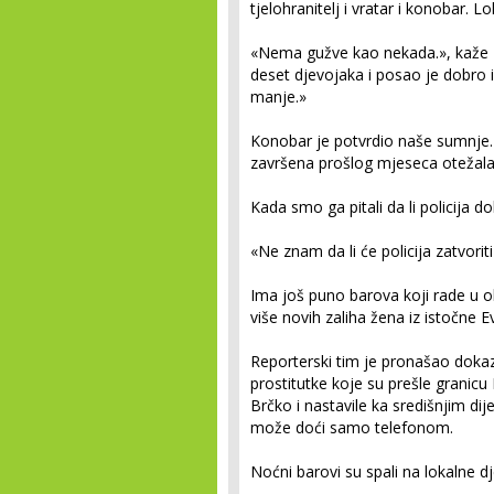
tjelohranitelj i vratar i konobar. 
«Nema gužve kao nekada.», kaže «
deset djevojaka i posao je dobro i
manje.»
Konobar je potvrdio naše sumnje. D
završena prošlog mjeseca otežala
Kada smo ga pitali da li policija 
«Ne znam da li će policija zatvorit
Ima još puno barova koji rade u 
više novih zaliha žena iz istočne E
Reporterski tim je pronašao dokaz
prostitutke koje su prešle granicu
Brčko i nastavile ka središnjim dij
može doći samo telefonom.
Noćni barovi su spali na lokalne d