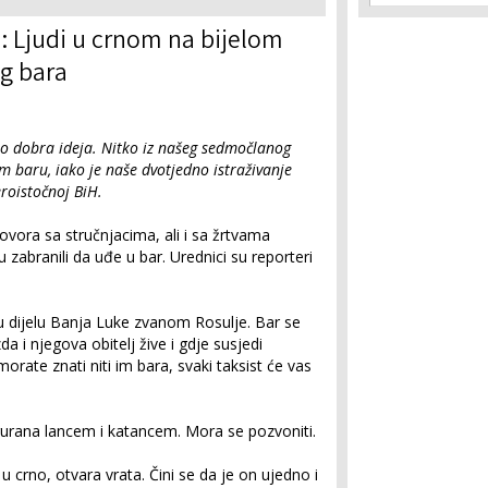
: Ljudi u crnom na bijelom
og bara
kao dobra ideja. Nitko iz našeg sedmočlanog
m baru, iako je naše dvotjedno istraživanje
roistočnoj BiH.
govora sa stručnjacima, ali i sa žrtvama
u zabranili da uđe u bar. Urednici su reporteri
u dijelu Banja Luke zvanom Rosulje. Bar se
da i njegova obitelj žive i gdje susjedi
ate znati niti im bara, svaki taksist će vas
gurana lancem i katancem. Mora se pozvoniti.
 crno, otvara vrata. Čini se da je on ujedno i