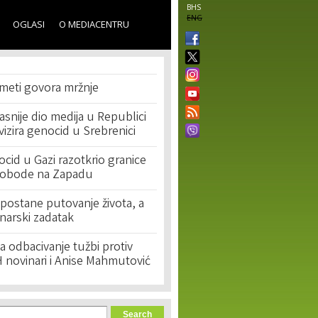
BHS
ENG
OGLASI
O MEDIACENTRU
 meti govora mržnje
asnije dio medija u Republici
ivizira genocid u Srebrenici
cid u Gazi razotkrio granice
lobode na Zapadu
postane putovanje života, a
narski zadatak
 odbacivanje tužbi protiv
 novinari i Anise Mahmutović
orm