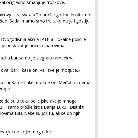
Lokal očigledno smanjuje troškove.
čovjek za sve». «Do prošle godine imali smo
šao. Sada imamo smo tri, tako da je i gostiju
vogodišnja akcija IPTF-a i lokalne policije
 je poslovanje noćnim barovima.
dolazi u bar samo je slegnuo ramenima.
i ovaj bar», kaže on, «ali sve je moguće.»
okolini Banje Luke, dodaje on. Međutim, nema
vrope.
e da su u toku policijske akcije mnoge
 BiH samo prošle kroz Banja Luku i Distrikt
elovima BiH. Neke su još tu, ali se do njih
jevojke do kojih mogu doći.