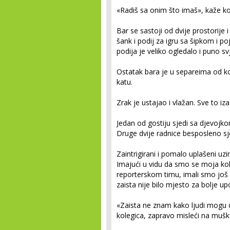
«Radiš sa onim što imaš», kaže k
Bar se sastoji od dvije prostorije 
šank i podij za igru sa šipkom i po
podija je veliko ogledalo i puno svj
Ostatak bara je u separeima od k
katu.
Zrak je ustajao i vlažan. Sve to i
Jedan od gostiju sjedi sa djevoj
Druge dvije radnice besposleno s
Zaintrigirani i pomalo uplašeni uz
Imajući u vidu da smo se moja kole
reporterskom timu, imali smo još
zaista nije bilo mjesto za bolje u
«Zaista ne znam kako ljudi mogu 
kolegica, zapravo misleći na mušk