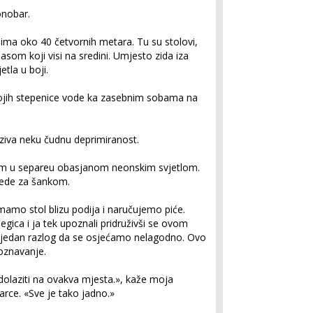
onobar.
i ima oko 40 četvornih metara. Tu su stolovi,
jasom koji visi na sredini. Umjesto zida iza
etla u boji.
ojih stepenice vode ka zasebnim sobama na
zaziva neku čudnu deprimiranost.
kom u separeu obasjanom neonskim svjetlom.
jede za šankom.
imamo stol blizu podija i naručujemo piće.
gica i ja tek upoznali pridruživši se ovom
 jedan razlog da se osjećamo nelagodno. Ovo
poznavanje.
dolaziti na ovakva mjesta.», kaže moja
arce. «Sve je tako jadno.»