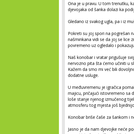
Ona je u pravu. U tom trenutku, kao
djevojaka od šanka dolazi ka podij
Gledano iz svakog ugla, pa i iz m
Pokreti su joj spori na pogrešan n
našminkana vidi se da joj se lice zn
povremeno uz ogledalo i pokazuju
Naš konobar i vratar prigušuje sv
nervozno pita šta ćemo učiniti u s
Kažem da smo mi već bili dovoljno 
dodatne usluge.
U međuvremenu je igračica pomalo
majicu, pričajući istovremeno sa 
loše stanje njenog izmučenog tijel
atmosferu tog mjesta još bjednij
Konobar briše čaše za šankom i ne 
Jasno je da nam djevojke neće pon