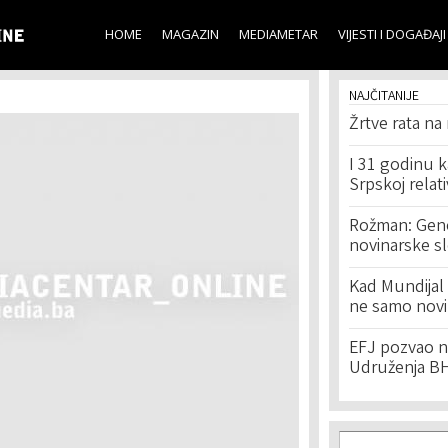
Skip to
main
HOME
MAGAZIN
MEDIAMETAR
VIJESTI I DOGAĐAJI
content
NAJČITANIJE
Žrtve rata na
I 31 godinu k
Srpskoj relat
Rožman: Geno
novinarske s
Kad Mundijal 
ne samo novi
EFJ pozvao na
Udruženja BH
Search f
Search