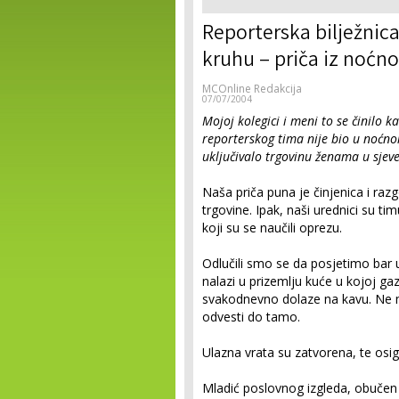
Reporterska bilježnica
kruhu – priča iz noćn
MCOnline Redakcija
07/07/2004
Mojoj kolegici i meni to se činilo 
reporterskog tima nije bio u noćno
uključivalo trgovinu ženama u sjeve
Naša priča puna je činjenica i raz
trgovine. Ipak, naši urednici su tim
koji su se naučili oprezu.
Odlučili smo se da posjetimo bar 
nalazi u prizemlju kuće u kojoj gaz
svakodnevno dolaze na kavu. Ne mor
odvesti do tamo.
Ulazna vrata su zatvorena, te osi
Mladić poslovnog izgleda, obučen u