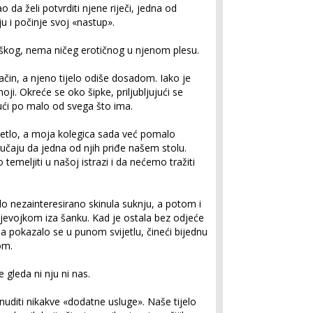
 da želi potvrditi njene riječi, jedna od
u i počinje svoj «nastup».
uškog, nema ničeg erotičnog u njenom plesu.
ačin, a njeno tijelo odiše dosadom. Iako je
oji. Okreće se oko šipke, priljubljujući se
ći po malo od svega što ima.
ijetlo, a moja kolegica sada već pomalo
lučaju da jedna od njih priđe našem stolu.
temeljiti u našoj istrazi i da nećemo tražiti
 nezainteresirano skinula suknju, a potom i
djevojkom iza šanku. Kad je ostala bez odjeće
a pokazalo se u punom svijetlu, čineći bijednu
om.
gleda ni nju ni nas.
uditi nikakve «dodatne usluge». Naše tijelo