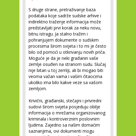
S druge strane, pretraživanje baza
podataka koje sadrže sudske arhive i
indirektno traženje informacija može
predstavljati prvi korak za neku novu,
bitnu istragu. Ja stalno tražim i
pohranjujem dokumente o sudskim
procesima širom svijeta i to mi je često
bilo od pomoći u otkrivanju novih priča.
Moguće je da je neki građanin vaše
zemlje osuđen na stranom sudu. Slučaj
nije bitan u toj zemlji, ali bi mogao biti
veoma važan vama i vašim čitaocima
ukoliko ima bilo kakve veze sa vašom
zemljom.
Krivični, građanski, stečajni i privredni
sudovi širom svijeta posjeduju obilje
informacija o mrežama organizovanog
kriminala i kontroverznim poslovnim
ljudima. Zajedno sa našim domaćim
saznanjima, ovi dokumenti mogu