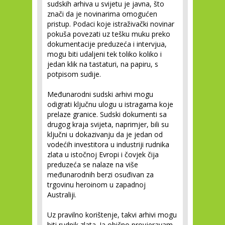
sudskih arhiva u svijetu je javna, što
znači da je novinarima omogućen
pristup. Podaci koje istraživački novinar
pokuša povezati uz tešku muku preko
dokumentacije preduzeća i intervjua,
mogu biti udaljeni tek toliko koliko i
jedan klik na tastaturi, na papiru, s
potpisom sudije.
Međunarodni sudski arhivi mogu
odigrati ključnu ulogu u istragama koje
prelaze granice. Sudski dokumenti sa
drugog kraja svijeta, naprimjer, bili su
ključni u dokazivanju da je jedan od
vodećih investitora u industriji rudnika
zlata u istočnoj Evropi i čovjek čija
preduzeća se nalaze na više
međunarodnih berzi osuđivan za
trgovinu heroinom u zapadnoj
Australiji.
Uz pravilno korištenje, takvi arhivi mogu
biti rudnik zlata. Ja obično provjeravam