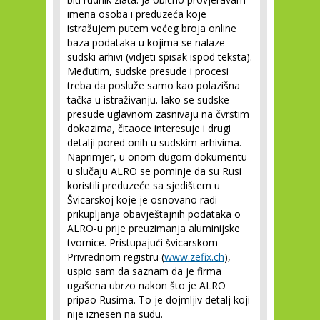
imena osoba i preduzeća koje
istražujem putem većeg broja online
baza podataka u kojima se nalaze
sudski arhivi (vidjeti spisak ispod teksta).
Međutim, sudske presude i procesi
treba da posluže samo kao polazišna
tačka u istraživanju. Iako se sudske
presude uglavnom zasnivaju na čvrstim
dokazima, čitaoce interesuje i drugi
detalji pored onih u sudskim arhivima.
Naprimjer, u onom dugom dokumentu
u slučaju ALRO se pominje da su Rusi
koristili preduzeće sa sjedištem u
Švicarskoj koje je osnovano radi
prikupljanja obavještajnih podataka o
ALRO-u prije preuzimanja aluminijske
tvornice. Pristupajući švicarskom
Privrednom registru (
www.zefix.ch
),
uspio sam da saznam da je firma
ugašena ubrzo nakon što je ALRO
pripao Rusima. To je dojmljiv detalj koji
nije iznesen na sudu.