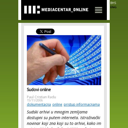
Skip to
BHS
main
ENG
content
Sudovi online
Paul Cristian Radu
15/11/2006
dokumentacija
online
pristup informacijama
Sudski arhivi u mnogim zemljama
dostupni su putem interneta. Istraživački
novinar koji zna koji su to arhivi, kako im