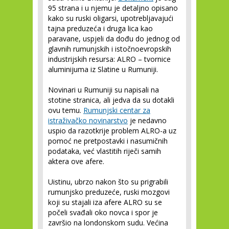
95 strana i u njemu je detaljno opisano
kako su ruski oligarsi, upotrebljavajući
tajna preduzeća i druga lica kao
paravane, uspjeli da dođu do jednog od
glavnih rumunjskih i istočnoevropskih
industrijskih resursa: ALRO – tvornice
aluminijuma iz Slatine u Rumuniji.
Novinari u Rumuniji su napisali na
stotine stranica, ali jedva da su dotakli
ovu temu.
Rumunjski centar za
istraživačko novinarstvo
je nedavno
uspio da razotkrije problem ALRO-a uz
pomoć ne pretpostavki i nasumičnih
podataka, već vlastitih riječi samih
aktera ove afere.
Uistinu, ubrzo nakon što su prigrabili
rumunjsko preduzeće, ruski mozgovi
koji su stajali iza afere ALRO su se
počeli svađali oko novca i spor je
završio na londonskom sudu. Većina