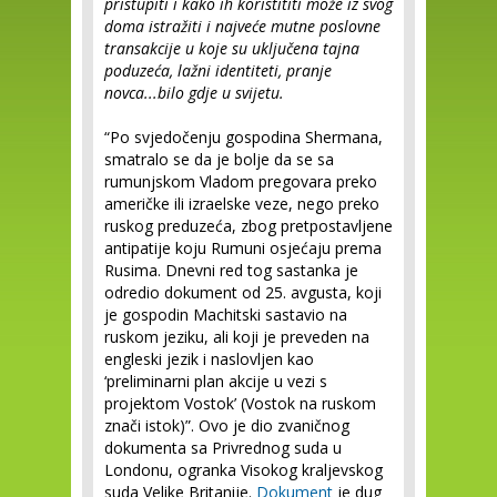
pristupiti i kako ih koristititi može iz svog
doma istražiti i najveće mutne poslovne
transakcije u koje su uključena tajna
poduzeća, lažni identiteti, pranje
novca...bilo gdje u svijetu.
“Po svjedočenju gospodina Shermana,
smatralo se da je bolje da se sa
rumunjskom Vladom pregovara preko
američke ili izraelske veze, nego preko
ruskog preduzeća, zbog pretpostavljene
antipatije koju Rumuni osjećaju prema
Rusima. Dnevni red tog sastanka je
odredio dokument od 25. avgusta, koji
je gospodin Machitski sastavio na
ruskom jeziku, ali koji je preveden na
engleski jezik i naslovljen kao
‘preliminarni plan akcije u vezi s
projektom Vostok’ (Vostok na ruskom
znači istok)”. Ovo je dio zvaničnog
dokumenta sa Privrednog suda u
Londonu, ogranka Visokog kraljevskog
suda Velike Britanije.
Dokument
je dug