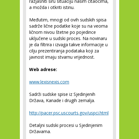
razjasniti širu situaciju našim čitaocima,
a možda i otkriti istinu.
Međutim, mnogi od ovih sudskih spisa
sadrže lične podatke koje su na veoma
ličnom nivou štetne po pojedince
uključene u sudski proces. Na novinaru
je da filtrira i izvaga takve informacije u
cilju prezentiranja podataka koji za
javnost imaju stvarnu vrijednost.
Web adrese:
www.lexisnexis.com
Sadrži sudske spise iz Sjedinjenih
Država, Kanade i drugih zemalja.
http://pacer.psc.uscourts.gov/uspci.html
Detaljni sudski procesi u Sjedinjenim
Državama.