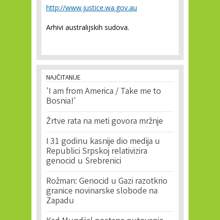
http://www.justice.wa.gov.au
Arhivi australijskih sudova.
NAJČITANIJE
'I am from America / Take me to
Bosnia!'
Žrtve rata na meti govora mržnje
I 31 godinu kasnije dio medija u
Republici Srpskoj relativizira
genocid u Srebrenici
Rožman: Genocid u Gazi razotkrio
granice novinarske slobode na
Zapadu