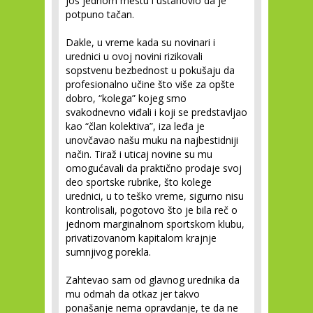
još jednom mestu i ustanovio da je
potpuno tačan.
Dakle, u vreme kada su novinari i
urednici u ovoj novini rizikovali
sopstvenu bezbednost u pokušaju da
profesionalno učine što više za opšte
dobro, “kolega” kojeg smo
svakodnevno viđali i koji se predstavljao
kao “član kolektiva”, iza leđa je
unovčavao našu muku na najbestidniji
način. Tiraž i uticaj novine su mu
omogućavali da praktično prodaje svoj
deo sportske rubrike, što kolege
urednici, u to teško vreme, sigurno nisu
kontrolisali, pogotovo što je bila reč o
jednom marginalnom sportskom klubu,
privatizovanom kapitalom krajnje
sumnjivog porekla.
Zahtevao sam od glavnog urednika da
mu odmah da otkaz jer takvo
ponašanje nema opravdanje, te da ne