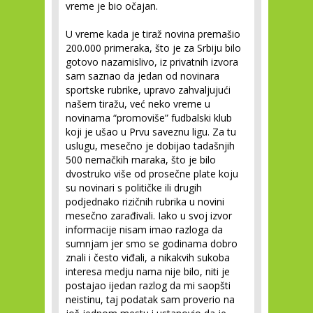
vreme je bio očajan.
U vreme kada je tiraž novina premašio
200.000 primeraka, što je za Srbiju bilo
gotovo nazamislivo, iz privatnih izvora
sam saznao da jedan od novinara
sportske rubrike, upravo zahvaljujući
našem tiražu, već neko vreme u
novinama “promoviše” fudbalski klub
koji je ušao u Prvu saveznu ligu. Za tu
uslugu, mesečno je dobijao tadašnjih
500 nemačkih maraka, što je bilo
dvostruko više od prosečne plate koju
su novinari s političke ili drugih
podjednako rizičnih rubrika u novini
mesečno zarađivali. Iako u svoj izvor
informacije nisam imao razloga da
sumnjam jer smo se godinama dobro
znali i često viđali, a nikakvih sukoba
interesa medju nama nije bilo, niti je
postajao ijedan razlog da mi saopšti
neistinu, taj podatak sam proverio na