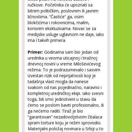
ručkove. Početnika će upoznati sa
bitnim političkim, poslovnim ili javnim
ličnostima. “Častiće” ga, osim
blokčićima i rokovnicima, malim,
korisnim ekskluzivama. Novac se za
medijske usluge uglavnom ne daje, iako
ima i takvih primera.
Primer:
Godinama sam bio jedan od
urednika u veoma uticajnoj i tiražnoj
dnevnoj novini u vreme Miloševićevog
režima. To je podrazumevalo i sasvim
izvestan rizik od neprijatnosti koji je
tadašnja vlast mogla da nanese
svakom od nas pojedinačno, naravno i
kompletnoj uredničkoj ekipi. Iako svesni
toga, bili smo jedinstveni u stavu da
ćemo se poslom baviti profesionalno, ili
ga nećemo raditi. Tiraž je bio
“garantovan” nezadovoljstvom čitalaca
spram torture koju je režim sprovodio.
Materijalni položaj novinara u Srbiji u to