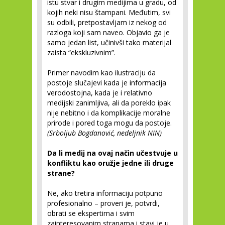
istu stvar i drugim medijima u gradu, od
kojih neki nisu štampani. Međutim, svi
su odbili, pretpostavljam iz nekog od
razloga koji sam naveo. Objavio ga je
samo jedan list, učinivši tako materijal
zaista “ekskluzivnim”.
Primer navodim kao ilustraciju da
postoje slučajevi kada je informacija
verodostojna, kada je i relativno
medijski zanimljiva, ali da poreklo ipak
nije nebitno i da komplikacije moralne
prirode i pored toga mogu da postoje.
(Srboljub Bogdanović, nedeljnik NIN)
Da li medij na ovaj način učestvuje u
konfliktu kao oružje jedne ili druge
strane?
Ne, ako tretira informaciju potpuno
profesionalno – proveri je, potvrdi,
obrati se ekspertima i svim
zainteresovanim stranama i stavi je u