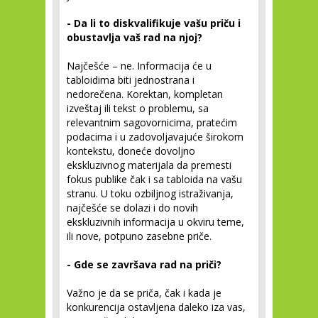
- Da li to diskvalifikuje vašu priču i
obustavlja vaš rad na njoj?
Najčešće – ne. Informacija će u
tabloidima biti jednostrana i
nedorečena. Korektan, kompletan
izveštaj ili tekst o problemu, sa
relevantnim sagovornicima, pratećim
podacima i u zadovoljavajuće širokom
kontekstu, doneće dovoljno
ekskluzivnog materijala da premesti
fokus publike čak i sa tabloida na vašu
stranu. U toku ozbiljnog istraživanja,
najčešće se dolazi i do novih
ekskluzivnih informacija u okviru teme,
ili nove, potpuno zasebne priče.
- Gde se završava rad na priči?
Važno je da se priča, čak i kada je
konkurencija ostavljena daleko iza vas,