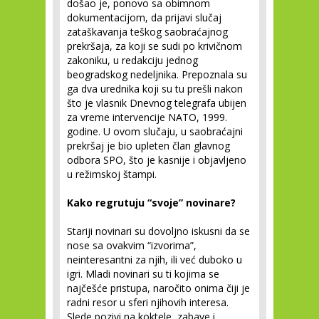
došao je, ponovo sa obimnom
dokumentacijom, da prijavi slučaj
zataškavanja teškog saobraćajnog
prekršaja, za koji se sudi po krivičnom
zakoniku, u redakciju jednog
beogradskog nedeljnika. Prepoznala su
ga dva urednika koji su tu prešli nakon
što je vlasnik Dnevnog telegrafa ubijen
za vreme intervencije NATO, 1999.
godine. U ovom slučaju, u saobraćajni
prekršaj je bio upleten član glavnog
odbora SPO, što je kasnije i objavljeno
u režimskoj štampi.
Kako regrutuju “svoje” novinare?
Stariji novinari su dovoljno iskusni da se
nose sa ovakvim “izvorima”,
neinteresantni za njih, ili već duboko u
igri. Mladi novinari su ti kojima se
najčešće pristupa, naročito onima čiji je
radni resor u sferi njihovih interesa.
Slede pozivi na koktele, zabave i