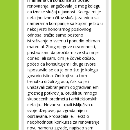
i namerna da konkuriše za posao
renoviranja, angažovala je mog kolegu
da iznese slučaj u javnost. Kolega mi je
detaljno izneo čitav slučaj, zajedno sa
namerama kompanije sa kojom je bio u
nekoj vrsti honorarnog poslovnog
odnosa, tražio samo pošteno
istraživanje o svemu i ponudio obiman
materijal. Zbog njegove otvorenosti,
pristao sam da pročitam sve što mi je
doneo, ali sam, čim je čovek otišao,
počeo da konsultujem i druge izvore.
Ispostavilo se da je ono što je kolega
govorio istina. Oni koji su u tom
trenutku držali zgradu, čak su je i
uništavali zabranjenim dograđivanjem
groznog potkrovlja, otuđili su mnogo
skupocenih predmeta i arhitektonskih
detalja... Novac su trpali isključivo u
svoje džepove, pa zgrada nije ni
održavana. Propadala je. Tekst o
neophodnosti konkursa za renoviranje i
novu namenu zgrade, napisao sam