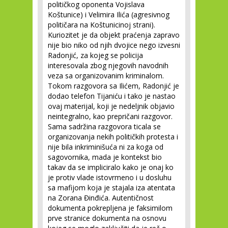
političkog oponenta Vojislava
Koštunice) i Velimira Ilića (agresivnog
političara na Koštunicinoj strani).
Kuriozitet je da objekt praćenja zapravo
nije bio niko od njih dvojice nego izvesni
Radonjić, za kojeg se policija
interesovala zbog njegovih navodnih
veza sa organizovanim kriminalom.
Tokom razgovora sa Ilićem, Radonjić je
dodao telefon Tijaniću i tako je nastao
ovaj materijal, koji je nedeljnik objavio
neintegralno, kao prepričani razgovor.
Sama sadržina razgovora ticala se
organizovanja nekih političkih protesta i
nije bila inkriminišuća ni za koga od
sagovornika, mada je kontekst bio
takav da se impliciralo kako je onaj ko
je protiv vlade istovrmeno i u dosluhu
sa mafijom koja je stajala iza atentata
na Zorana Đinđića. Autentičnost
dokumenta pokrepljena je faksimilom
prve stranice dokumenta na osnovu