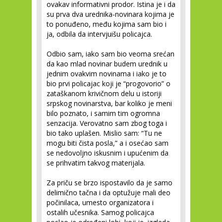
ovakav informativni prodor. Istina je i da
su prva dva urednika-novinara kojima je
to ponuđeno, među kojima sam bio i
ja, odbila da intervjuišu policajca.
Odbio sam, iako sam bio veoma srećan
da kao mlad novinar budem urednik u
jednim ovakvim novinama i iako je to
bio prvi policajac koji je “progovorio” o
zataškanom krivičnom delu u istoriji
srpskog novinarstva, bar koliko je meni
bilo poznato, i samim tim ogromna
senzacija. Verovatno sam zbog toga i
bio tako uplašen. Mislio sam: “Tu ne
mogu biti čista posla,” a i osećao sam
se nedovoljno iskusnim i upućenim da
se prihvatim takvog materijala.
Za priču se brzo ispostavilo da je samo
delimično tačna i da optužuje mali deo
počinilaca, umesto organizatora i
ostalih učesnika. Samog policajca