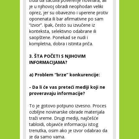
trudi da sačuva poverenje novinara, ali
je u njihovoj obradi neophodan veliki
oprez, jer su obavezno i uperene protiv
oponenata ili bar afirmativne po sam
“izvor”. Ipak, često su izvučene iz
konteksta, selektivno odabrane ili
saopštene. Ponekad se nudi i
kompletna, dobra i istinita priča.
3. ŠTA POČETI S NJIHOVIM
INFORMACIJAMA?
a) Problem “brze” konkurencije:
- Da li će vas preteći mediji koji ne
proveravaju informacije?
To je gotovo potpuno izvesno. Proces
ozbiljne novinarske obrade materijala
traži vreme. Drugi mediji, najčešće
tabloidi, objaviće informaciju istog
trenutka, osim ako je izvor odabrao da
je da samo vama.