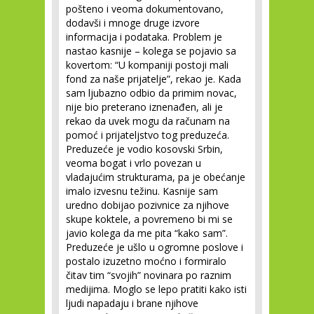
pošteno i veoma dokumentovano,
dodavši i mnoge druge izvore
informacija i podataka. Problem je
nastao kasnije – kolega se pojavio sa
kovertom: “U kompaniji postoji mali
fond za naše prijatelje”, rekao je. Kada
sam ljubazno odbio da primim novac,
nije bio preterano iznenađen, ali je
rekao da uvek mogu da računam na
pomoć i prijateljstvo tog preduzeća.
Preduzeće je vodio kosovski Srbin,
veoma bogat i vrlo povezan u
vladajućim strukturama, pa je obećanje
imalo izvesnu težinu. Kasnije sam
uredno dobijao pozivnice za njihove
skupe koktele, a povremeno bi mi se
javio kolega da me pita “kako sam”.
Preduzeće je ušlo u ogromne poslove i
postalo izuzetno moćno i formiralo
čitav tim “svojih” novinara po raznim
medijima. Moglo se lepo pratiti kako isti
ljudi napadaju i brane njihove