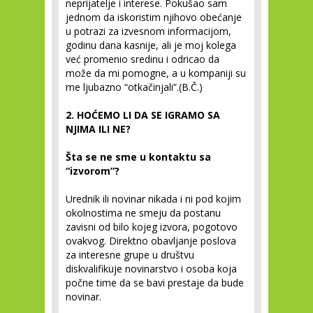
neprijatelje i interese. Pokušao sam
jednom da iskoristim njihovo obećanje
u potrazi za izvesnom informacijom,
godinu dana kasnije, ali je moj kolega
već promenio sredinu i odricao da
može da mi pomogne, a u kompaniji su
me ljubazno “otkačinjali”.(B.Č.)
2. HOĆEMO LI DA SE IGRAMO SA
NJIMA ILI NE?
Šta se ne sme u kontaktu sa
“izvorom”?
Urednik ili novinar nikada i ni pod kojim
okolnostima ne smeju da postanu
zavisni od bilo kojeg izvora, pogotovo
ovakvog. Direktno obavljanje poslova
za interesne grupe u društvu
diskvalifikuje novinarstvo i osoba koja
počne time da se bavi prestaje da bude
novinar.