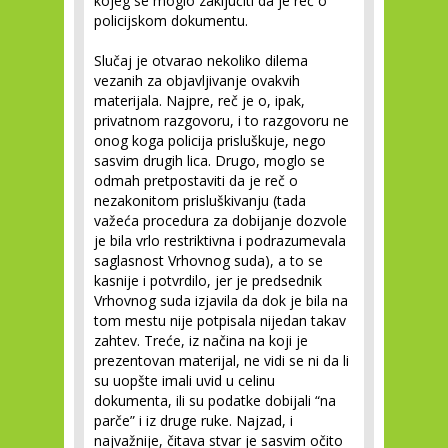
kojeg se moglo zaključiti da je reč o
policijskom dokumentu.
Slučaj je otvarao nekoliko dilema
vezanih za objavljivanje ovakvih
materijala. Najpre, reč je o, ipak,
privatnom razgovoru, i to razgovoru ne
onog koga policija prisluškuje, nego
sasvim drugih lica. Drugo, moglo se
odmah pretpostaviti da je reč o
nezakonitom prisluškivanju (tada
važeća procedura za dobijanje dozvole
je bila vrlo restriktivna i podrazumevala
saglasnost Vrhovnog suda), a to se
kasnije i potvrdilo, jer je predsednik
Vrhovnog suda izjavila da dok je bila na
tom mestu nije potpisala nijedan takav
zahtev. Treće, iz načina na koji je
prezentovan materijal, ne vidi se ni da li
su uopšte imali uvid u celinu
dokumenta, ili su podatke dobijali “na
parče” i iz druge ruke. Najzad, i
najvažnije, čitava stvar je sasvim očito