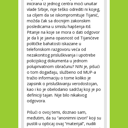
inicirana iz jednog centra moći unuitar
vlade Srbije, nije teško odrediti ni kojeg,
sa ciljem da se iskompromituje Tijanić,
možda čak sa docnijim zakonskim
posledicama u smislu hapšenja itd.
Pitanje na koje se mora o dati odgovor
je da li je javna opasnost od Tijanićeve
političke bahatosti iskazane u
telefonskom razgovoru veća od
nezakonitog prisluškivanja i upotrebe
policijskog dokumenta u jednom
poluprivatnom obračunu? NIN je, pišući
o tom događaju, službeno od MUP-a
tražio informaciju o tome koliko je
zapsinik o prisluškivanju verodostojan,
kao i ko je obelodanio sadržaj koji je po
definiciji tajan. Nije bilo nikakvog
odgovora.
Pišući o ovoj temi, doznao sam,
međutim, da su “anonimni izvori” koji su
pustili u opticaj ovaj “materijal”, nudili