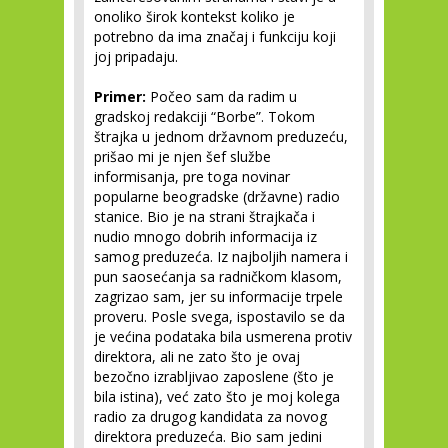
onoliko širok kontekst koliko je
potrebno da ima značaj i funkciju koji
joj pripadaju.
Primer:
Počeo sam da radim u
gradskoj redakciji “Borbe”. Tokom
štrajka u jednom državnom preduzeću,
prišao mi je njen šef službe
informisanja, pre toga novinar
popularne beogradske (državne) radio
stanice. Bio je na strani štrajkača i
nudio mnogo dobrih informacija iz
samog preduzeća. Iz najboljih namera i
pun saosećanja sa radničkom klasom,
zagrizao sam, jer su informacije trpele
proveru. Posle svega, ispostavilo se da
je većina podataka bila usmerena protiv
direktora, ali ne zato što je ovaj
bezočno izrabljivao zaposlene (što je
bila istina), već zato što je moj kolega
radio za drugog kandidata za novog
direktora preduzeća. Bio sam jedini