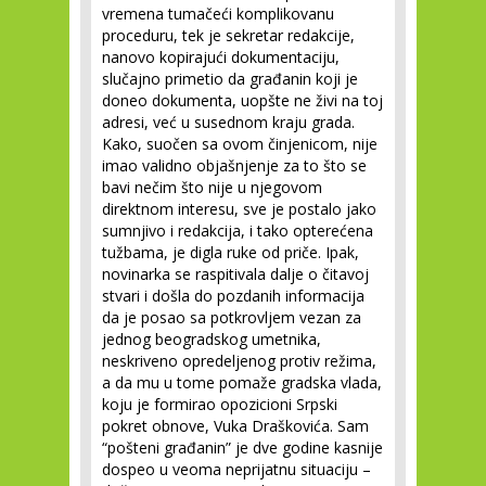
vremena tumačeći komplikovanu
proceduru, tek je sekretar redakcije,
nanovo kopirajući dokumentaciju,
slučajno primetio da građanin koji je
doneo dokumenta, uopšte ne živi na toj
adresi, već u susednom kraju grada.
Kako, suočen sa ovom činjenicom, nije
imao validno objašnjenje za to što se
bavi nečim što nije u njegovom
direktnom interesu, sve je postalo jako
sumnjivo i redakcija, i tako opterećena
tužbama, je digla ruke od priče. Ipak,
novinarka se raspitivala dalje o čitavoj
stvari i došla do pozdanih informacija
da je posao sa potkrovljem vezan za
jednog beogradskog umetnika,
neskriveno opredeljenog protiv režima,
a da mu u tome pomaže gradska vlada,
koju je formirao opozicioni Srpski
pokret obnove, Vuka Draškovića. Sam
“pošteni građanin” je dve godine kasnije
dospeo u veoma neprijatnu situaciju –