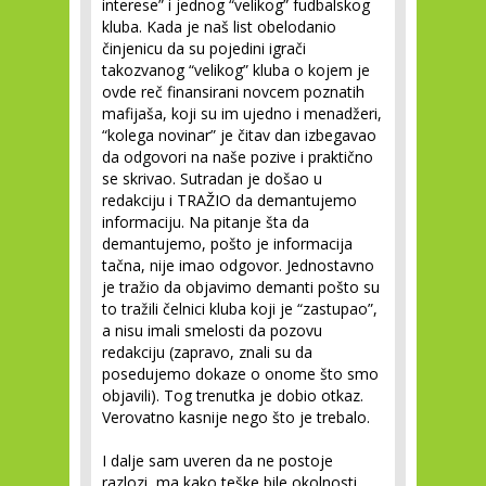
interese” i jednog “velikog” fudbalskog
kluba. Kada je naš list obelodanio
činjenicu da su pojedini igrači
takozvanog “velikog” kluba o kojem je
ovde reč finansirani novcem poznatih
mafijaša, koji su im ujedno i menadžeri,
“kolega novinar” je čitav dan izbegavao
da odgovori na naše pozive i praktično
se skrivao. Sutradan je došao u
redakciju i TRAŽIO da demantujemo
informaciju. Na pitanje šta da
demantujemo, pošto je informacija
tačna, nije imao odgovor. Jednostavno
je tražio da objavimo demanti pošto su
to tražili čelnici kluba koji je “zastupao”,
a nisu imali smelosti da pozovu
redakciju (zapravo, znali su da
posedujemo dokaze o onome što smo
objavili). Tog trenutka je dobio otkaz.
Verovatno kasnije nego što je trebalo.
I dalje sam uveren da ne postoje
razlozi, ma kako teške bile okolnosti,