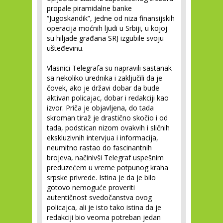
propale piramidalne banke
“Jugoskandik”, jedne od niza finansijskih
operacija moćnih ljudi u Srbiji, u kojoj
su hiljade građana SRJ izgubile svoju
ušteđevinu.
Vlasnici Telegrafa su napravili sastanak
sa nekoliko urednika i zaključili da je
čovek, ako je državi dobar da bude
aktivan policajac, dobar i redakciji kao
izvor. Priča je objavljena, do tada
skroman tiraž je drastično skočio i od
tada, podstican nizom ovakvih i sličnih
ekskluzivnih intervjua i informacija,
neumitno rastao do fascinantnih
brojeva, načinivši Telegraf uspešnim
preduzećem u vreme potpunog kraha
srpske privrede. Istina je da je bilo
gotovo nemoguće proveriti
autentičnost svedočanstva ovog
policajca, ali je isto tako istina da je
redakciji bio veoma potreban jedan