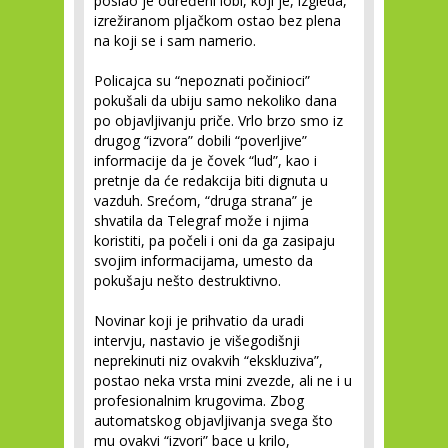
poslao je određeni lobi, koji je, izgleda,
izrežiranom pljačkom ostao bez plena
na koji se i sam namerio.
Policajca su “nepoznati počinioci”
pokušali da ubiju samo nekoliko dana
po objavljivanju priče. Vrlo brzo smo iz
drugog “izvora” dobili “poverljive”
informacije da je čovek “lud”, kao i
pretnje da će redakcija biti dignuta u
vazduh. Srećom, “druga strana” je
shvatila da Telegraf može i njima
koristiti, pa počeli i oni da ga zasipaju
svojim informacijama, umesto da
pokušaju nešto destruktivno.
Novinar koji je prihvatio da uradi
intervju, nastavio je višegodišnji
neprekinuti niz ovakvih “ekskluziva”,
postao neka vrsta mini zvezde, ali ne i u
profesionalnim krugovima. Zbog
automatskog objavljivanja svega što
mu ovakvi “izvori” bace u krilo,