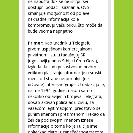
ne napušta dok se ne iscrpu svi
dostupni podaci i saznanja. Ovo
smanjuje mogućnost od pojave
naknadne informacija koje
kompromituju vašu priču, što može da
bude veoma neprijatno.
Primer:
Kao urednik u Telegrafu,
prvom uspešnom komercijalnom
privatnom listu u tadašnjoj SR
Jugoslaviji (danas Srbija i Crna Gora),
izgleda da sam prisustvovao prvom
velikom plasiranju informacije u srpski
medij od strane neformalne (ne
državne) interesne grupe. U redakciju je,
naime 1994. godine, nakon samo
nekoliko objavljenih brojeva Telegrafa,
došao aktivan policajac u civilu, sa
važećom legitimacijom, predstavio se
punim imenom i prezimenom i rekao da
želi da pod svojim imenom iznese
informacije o tome ko je i u čije ime
opljačkao zlato iz zapečaćenog trezora