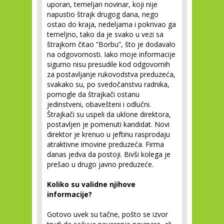
uporan, temeljan novinar, koji nije
napustio štrajk drugog dana, nego
ostao do kraja, nedeljama i pokrivao ga
temeljno, tako da je svako u vezi sa
štrajkom čitao “Borbu”, što je dodavalo
na odgovornosti. Iako moje informacije
sigurno nisu presudile kod odgovornih
za postavljanje rukovodstva preduzeća,
svakako su, po svedočanstvu radnika,
pomogle da štrajkači ostanu
jedinstveni, obavešteni i odlučni.
Štrajkači su uspeli da uklone direktora,
postavljen je pomenuti kandidat. Novi
direktor je krenuo u jeftinu rasprodaju
atraktivne imovine preduzeća. Firma
danas jedva da postoji. Bivši kolega je
prešao u drugo javno preduzeće.
Koliko su validne njihove
informacije?
Gotovo uvek su tačne, pošto se izvor