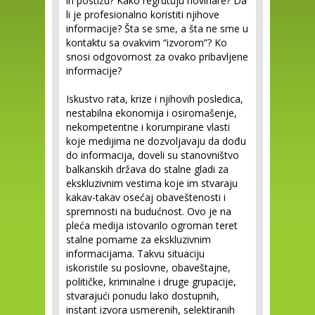
ih postižu? Kako regrutuju novinare? Da
li je profesionalno koristiti njihove
informacije? Šta se sme, a šta ne sme u
kontaktu sa ovakvim “izvorom”? Ko
snosi odgovornost za ovako pribavljene
informacije?
Iskustvo rata, krize i njihovih posledica,
nestabilna ekonomija i osiromašenje,
nekompetentne i korumpirane vlasti
koje medijima ne dozvoljavaju da dođu
do informacija, doveli su stanovništvo
balkanskih država do stalne gladi za
ekskluzivnim vestima koje im stvaraju
kakav-takav osećaj obaveštenosti i
spremnosti na budućnost. Ovo je na
pleća medija istovarilo ogroman teret
stalne pomame za ekskluzivnim
informacijama. Takvu situaciju
iskoristile su poslovne, obaveštajne,
političke, kriminalne i druge grupacije,
stvarajući ponudu lako dostupnih,
instant izvora usmerenih, selektiranih