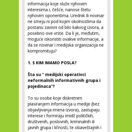
informacija koje služe njihovim
interesima i, češće, nanose štetu
njihovim oponentima. Urednik ili novinar
ne smeju ni pod kojim okolnostima da
postanu zavisni od bilo kakvog izvora, a
posebno ove vrste. Da li je, međutim,
moguće iskoristiti ovakve informacije, a
da se novinar i medijska organizacija ne
kompromituju?
1. S KIM IMAMO POSLA?
Šta su “ medijski operativci
neformalnih informativnih grupa i
pojedinaca”?
To su osobe koje diskretnim
plasiranjem informacija u medije (bez
objavljivanja imena izvora), zastupaju
interese i formiraju imidž političkih,
društvenih, poslovnih, kriminalnih ili
javnih grupa i ličnosti, te obaveštajnih i