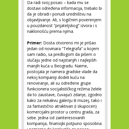
Da radi svoj posao – kada mu se
dostavi određena informacija, trebalo bi
da je obradi i ponudi uredništvu na
objavljivanje. Ali, s logičnim poverenjem
u pouzdanost “prijateljskog” izvora i s
naklonošću prema njima.
Primer:
Dosta otvoreno mi je prišao
jedan od novinara “Telegrafa” u kojem
sam radio, sa predlogom da pišem o
slučaju jedne od najstarijih i najlepših
manjih kuća u Beogradu. Naime,
postojala je namera gradske vlade da
nekoj kompaniji dodeli kuću na
renoviranje, ali su određene grupe
funkcionera socijalističkog režima želele
da to zaustave, čuvajući zdanje, zgodno
kako za nekakvu galeriju ili muzej, tako i
za fantastično atraktivan (i skupocen)
komercijalni prostor u centru grada, za
sebe. Jedna od zainteresovanih
kompanija, finansijki potpuno sposobna