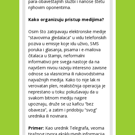
para-obaveštajnih službi i nanose štetu
njihovim oponentima.
Kako organizuju pristup medijima?
Osim što zatrpavaju elektronske medije
“stavovima gledalaca” u vidu telefonskih
poziva u emisije koje idu uživo, SMS
poruka i glasanja, pisama i e-mailova
čitalaca u štampi, neformalni
informativci pre svega nastoje da na
najvišem nivou razviju interesno zavisne
odnose sa vlasnicima ili rukovodstvima
najvažnijih medija. Kako to nije lak ni
verovatan plen, realističnija operacija je
neprestano u toku: pokušavaju da u
svakom bitnom mediju najpre
upoznaju, druže se uz kaficu “bez
obaveza”, a zatim i pridobiju “svog”
urednika ili novinara.
Primer:
Kao urednik Telegrafa, veoma
tiražnog izvora ekskluzivnih informacija,