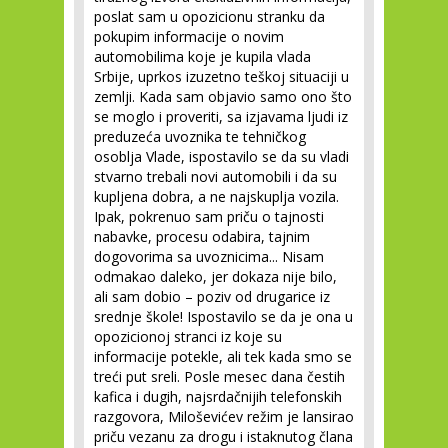
poslat sam u opozicionu stranku da
pokupim informacije o novim
automobilima koje je kupila vlada
Srbije, uprkos izuzetno teškoj situaciji u
zemlji. Kada sam objavio samo ono što
se moglo i proveriti, sa izjavama ljudi iz
preduzeća uvoznika te tehničkog
osoblja Vlade, ispostavilo se da su vladi
stvarno trebali novi automobili i da su
kupljena dobra, a ne najskuplja vozila.
Ipak, pokrenuo sam priču o tajnosti
nabavke, procesu odabira, tajnim
dogovorima sa uvoznicima... Nisam
odmakao daleko, jer dokaza nije bilo,
ali sam dobio – poziv od drugarice iz
srednje škole! Ispostavilo se da je ona u
opozicionoj stranci iz koje su
informacije potekle, ali tek kada smo se
treći put sreli. Posle mesec dana čestih
kafica i dugih, najsrdačnijih telefonskih
razgovora, Miloševićev režim je lansirao
priču vezanu za drogu i istaknutog člana