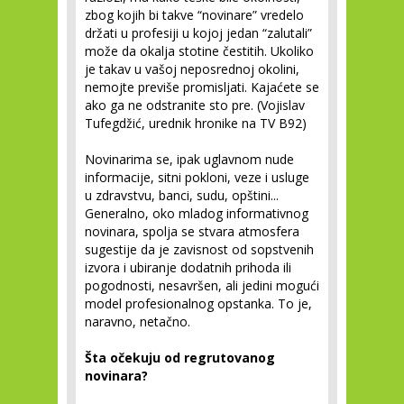
zbog kojih bi takve “novinare” vredelo
držati u profesiji u kojoj jedan “zalutali”
može da okalja stotine čestitih. Ukoliko
je takav u vašoj neposrednoj okolini,
nemojte previše promisljati. Kajaćete se
ako ga ne odstranite sto pre. (Vojislav
Tufegdžić, urednik hronike na TV B92)
Novinarima se, ipak uglavnom nude
informacije, sitni pokloni, veze i usluge
u zdravstvu, banci, sudu, opštini...
Generalno, oko mladog informativnog
novinara, spolja se stvara atmosfera
sugestije da je zavisnost od sopstvenih
izvora i ubiranje dodatnih prihoda ili
pogodnosti, nesavršen, ali jedini mogući
model profesionalnog opstanka. To je,
naravno, netačno.
Šta očekuju od regrutovanog
novinara?