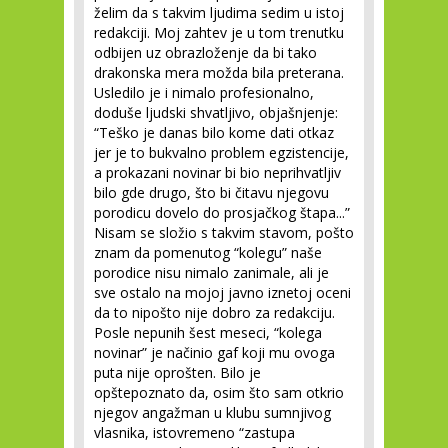
želim da s takvim ljudima sedim u istoj
redakciji. Moj zahtev je u tom trenutku
odbijen uz obrazloženje da bi tako
drakonska mera možda bila preterana.
Usledilo je i nimalo profesionalno,
doduše ljudski shvatljivo, objašnjenje:
“Teško je danas bilo kome dati otkaz
jer je to bukvalno problem egzistencije,
a prokazani novinar bi bio neprihvatljiv
bilo gde drugo, što bi čitavu njegovu
porodicu dovelo do prosjačkog štapa...”
Nisam se složio s takvim stavom, pošto
znam da pomenutog “kolegu” naše
porodice nisu nimalo zanimale, ali je
sve ostalo na mojoj javno iznetoj oceni
da to nipošto nije dobro za redakciju.
Posle nepunih šest meseci, “kolega
novinar” je načinio gaf koji mu ovoga
puta nije oprošten. Bilo je
opštepoznato da, osim što sam otkrio
njegov angažman u klubu sumnjivog
vlasnika, istovremeno “zastupa