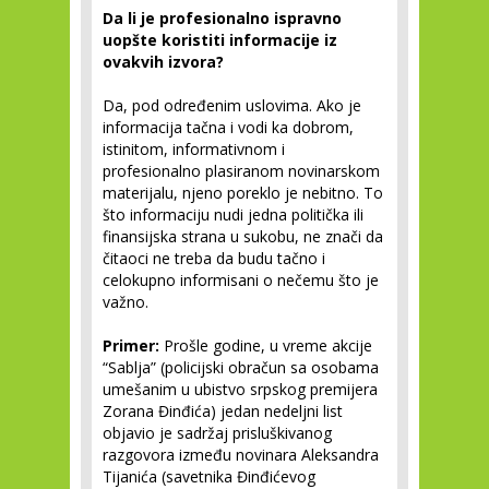
Da li je profesionalno ispravno
uopšte koristiti informacije iz
ovakvih izvora?
Da, pod određenim uslovima. Ako je
informacija tačna i vodi ka dobrom,
istinitom, informativnom i
profesionalno plasiranom novinarskom
materijalu, njeno poreklo je nebitno. To
što informaciju nudi jedna politička ili
finansijska strana u sukobu, ne znači da
čitaoci ne treba da budu tačno i
celokupno informisani o nečemu što je
važno.
Primer:
Prošle godine, u vreme akcije
“Sablja” (policijski obračun sa osobama
umešanim u ubistvo srpskog premijera
Zorana Đinđića) jedan nedeljni list
objavio je sadržaj prisluškivanog
razgovora između novinara Aleksandra
Tijanića (savetnika Đinđićevog