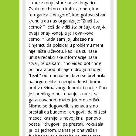
stranke moje stare-nove drugarice.
Zvala me hitno na kafu, a onda, kao
“drugarica s drugom”, kao gotovu stvar,
krenula da nas organizuje: “Znaš šta
ćemo? Ti ćeš da vidiš šta pričaju ovaj-i-
ovaj i onaj-i-onaj, a ja i ova-i-ova
ćemo...” Kada sam joj ukazao na
činjenicu da političar u problemu meni
nije ništa u životu, kao i da su naše
unutarredakcijske informacije naša
stvar, te da sam lično video dotičnog
političara pod uticajem droga mnogo
“težih” od marihuane, brzo se prebacila
na argumente o neophodnosti borbe
protiv režima zbog dobrobiti nacije. Pao
je i predlog o pristupanju stranci, sa
garantovanom materijalnom korišću.
Nismo se dogovorili. Iznenada smo
prestali da budemo “drugovi”, da bi šest
meseci kasnije, u novoj krizi, ponovo
postali “drugovi”, pa prestali. Pokušala
je još jednom. Danas je ona važan