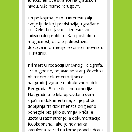
funkcioner ove stranke na gradskom
nivou. Više nismo “drugovi”.
Grupe kojima je to u interesu šalju i
svoje ljude koji predstavljaju građane
koji žele da u javnost iznesu svoj
individualni problem. Kao poslednja
mogućnost, ostaje jednostavna
dostava informacije resornom novinaru
ili uredniku.
Primer:
U redakciji Dnevnog Telegrafa,
1998. godine, pojavio se stariji čovek sa
obimnom dokumentacijom o
nadgradnji zgrade u atraktivnom delu
Beograda. Bio je fini i nenametljiv.
Nadgradnja je bila opravdana svim
ključnim dokumentima, ali je put do
dobijanja tih dokumenata očigledno
ponegde bio jako sumnjiv. Priča je
uzeta u razmatranje, a dokumentacija
fotokopirana. Iako je novinarka
zadužena za rad na tome provela dosta