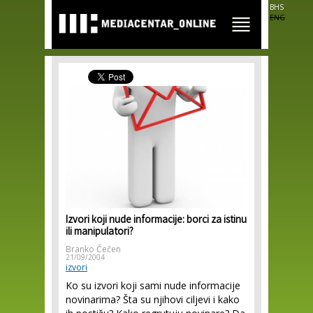
Skip to
BHS
main
ENG
content
Izvori koji nude informacije: borci za istinu
ili manipulatori?
Branko Čečen
21/09/2004
izvori
Ko su izvori koji sami nude informacije
novinarima? Šta su njihovi ciljevi i kako