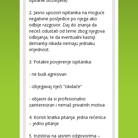
ispitanik doživljava)
2. Jasno upozori ispitanika na moguće
negativne posljedice po njega ako
odbije razgovor. Daj do znanja da
nećeš odustati od teme zbog njegova
odbijanja, te da eventualni kasniji
demantiji nikada nemaju jednaku
vrijednost.
3. Potakni povjerenje ispitanika:
- ne budi agresivan
- izbjegavaj riječi “okidače”
- objasni da si profesionalno
zainteresiran i nemaš privatnih motiva
4. Koristi kratka pitanja: jedna rečenica
– jedno pitanje
5. Inzistiraj na jasnim odgovorima –