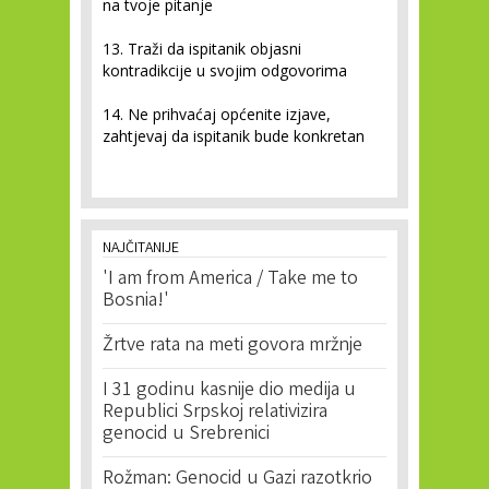
na tvoje pitanje
13. Traži da ispitanik objasni
kontradikcije u svojim odgovorima
14. Ne prihvaćaj općenite izjave,
zahtjevaj da ispitanik bude konkretan
NAJČITANIJE
'I am from America / Take me to
Bosnia!'
Žrtve rata na meti govora mržnje
I 31 godinu kasnije dio medija u
Republici Srpskoj relativizira
genocid u Srebrenici
Rožman: Genocid u Gazi razotkrio