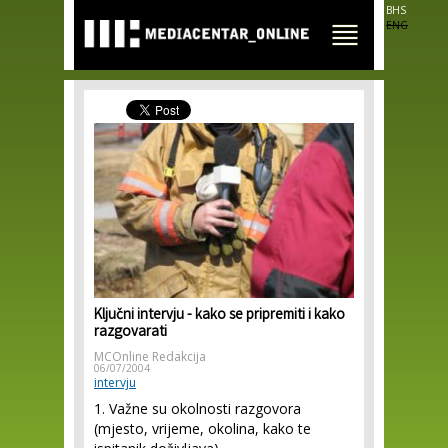
Skip to
BHS
main
ENG
content
Ključni intervju - kako se pripremiti i kako
razgovarati
MCOnline Redakcija
06/07/2004
intervju
1. Važne su okolnosti razgovora
(mjesto, vrijeme, okolina, kako te