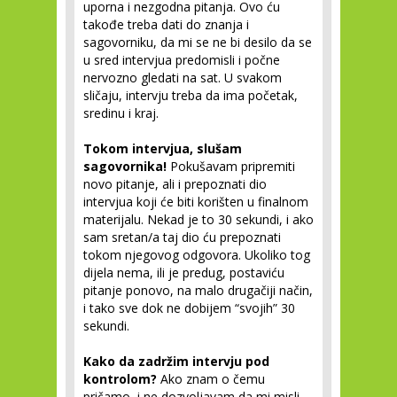
uporna i nezgodna pitanja. Ovo ću
takođe treba dati do znanja i
sagovorniku, da mi se ne bi desilo da se
u sred intervjua predomisli i počne
nervozno gledati na sat. U svakom
sličaju, intervju treba da ima početak,
sredinu i kraj.
Tokom intervjua, slušam
sagovornika!
Pokušavam pripremiti
novo pitanje, ali i prepoznati dio
intervjua koji će biti korišten u finalnom
materijalu. Nekad je to 30 sekundi, i ako
sam sretan/a taj dio ću prepoznati
tokom njegovog odgovora. Ukoliko tog
dijela nema, ili je predug, postaviću
pitanje ponovo, na malo drugačiji način,
i tako sve dok ne dobijem “svojih” 30
sekundi.
Kako da zadržim intervju pod
kontrolom?
Ako znam o čemu
pričamo, i ne dozvoljavam da mi misli