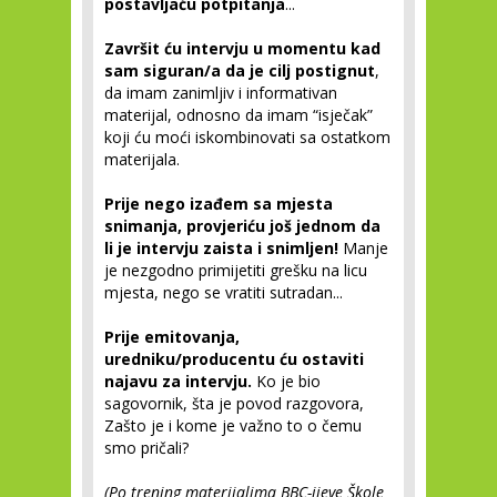
postavljaću potpitanja
...
Završit ću intervju u momentu kad
sam siguran/a da je cilj postignut
,
da imam zanimljiv i informativan
materijal, odnosno da imam “isječak”
koji ću moći iskombinovati sa ostatkom
materijala.
Prije nego izađem sa mjesta
snimanja, provjeriću još jednom da
li je intervju zaista i snimljen!
Manje
je nezgodno primijetiti grešku na licu
mjesta, nego se vratiti sutradan...
Prije emitovanja,
uredniku/producentu ću ostaviti
najavu za intervju.
Ko je bio
sagovornik, šta je povod razgovora,
Zašto je i kome je važno to o čemu
smo pričali?
(Po trening materijalima BBC-ijeve Škole