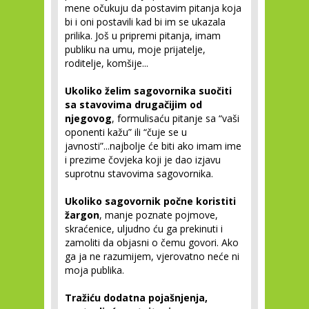
mene očukuju da postavim pitanja koja
bi i oni postavili kad bi im se ukazala
prilika. Još u pripremi pitanja, imam
publiku na umu, moje prijatelje,
roditelje, komšije...
Ukoliko želim sagovornika suočiti
sa stavovima drugačijim od
njegovog
, formulisaću pitanje sa “vaši
oponenti kažu” ili “čuje se u
javnosti”...najbolje će biti ako imam ime
i prezime čovjeka koji je dao izjavu
suprotnu stavovima sagovornika.
Ukoliko sagovornik počne koristiti
žargon
, manje poznate pojmove,
skraćenice, uljudno ću ga prekinuti i
zamoliti da objasni o čemu govori. Ako
ga ja ne razumijem, vjerovatno neće ni
moja publika.
Tražiću dodatna pojašnjenja,