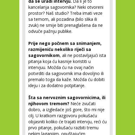
da se uradi intervju.
Da li je to
kancelarija sagovornika? Neki otvoreni
prostor? Naš studio? Treba imati veze
sa temom, ali pozadina (bilo slika ili
zvuk) ne smije biti prenaglašena da ne
odvuče pažnju publike.
Prije nego počnem sa snimanjem,
razmijeniću nekoliko riječi sa
sagovornikom
, ali ne postavljajući ista
pitanja koja ću kasnije koristiti u
intervjuu. Možda ću na ovaj način
potvrditi da sagovornik ima dovoljno ili
premalo toga da kaže. Možda ću dobiti
ideju i za dodatno potpitanje.
Šta sa nervoznim sagovornicima, ili
njihovom tremom?
Neće zvučati
dobro, a izgledaće još gore, što mi nije
cilj. U kratkom razgovoru pokušaću
objasniti koliko će trajati intervju, reći ću
prvo pitanje, pokušaću razbiti tremu
nekim laganijim, opuštajućim