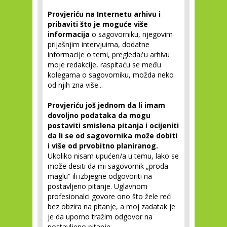
Provjeriću na Internetu arhivu i
pribaviti što je moguće više
informacija
o sagovorniku, njegovim
prijašnjim intervjuima, dodatne
informacije o temi, pregledaću arhivu
moje redakcije, raspitaću se među
kolegama o sagovorniku, možda neko
od njih zna više...
Provjeriću još jednom da li imam
dovoljno podataka da mogu
postaviti smislena pitanja i ocijeniti
da li se od sagovornika može dobiti
i više od prvobitno planiranog.
Ukoliko nisam upućen/a u temu, lako se
može desiti da mi sagovornik „proda
maglu“ ili izbjegne odgovoriti na
postavljeno pitanje. Uglavnom
profesionalci govore ono što žele reći
bez obzira na pitanje, a moj zadatak je
je da uporno tražim odgovor na
postavljeno pitanje.