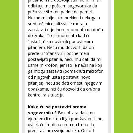
odlutaju, ne puštam sagovornika da
priča sve što mu padne na pamet.
Nekad mi nije lako prekinuti nekoga u
sred rečenice, ali svi se moraju
zaustaviti u jednom momentu da dođu
do zraka. To je momenta kad ću
“uskočiti” sa novim ili ponovljenim
pitanjem. Neću mu dozvoliti da on
pređe u “ofanzivu” i počne meni
postavljati pitanja, neću mu dati da mi
uzme mikrofon, jer i to je način na koji
ga mogu zastaviti (odmaknuti mikrofon
od njegovih usta i postaviti novo
pitanje!), neću se dati omesti njegovim
opaskama, niti ću dozvoliti da on/ona
kontrolira situaciju.
Kako ću se postaviti prema
sagovorniku?
Bez obzira da li mu
vjerujem li ne, da li ga podržavam ili ne,
uvijek ću imati na umu da treba da
predstavljam svoju publiku. Oni od