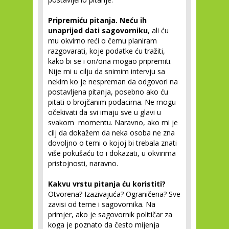
Pripremiću pitanja. Neću ih
unaprijed dati sagovorniku
, ali ću
mu okvirno reći o čemu planiram
razgovarati, koje podatke ću tražiti,
kako bi se i on/ona mogao pripremiti.
Nije mi u cilju da snimim intervju sa
nekim ko je nespreman da odgovori na
postavljena pitanja, posebno ako ću
pitati o brojčanim podacima. Ne mogu
očekivati da svi imaju sve u glavi u
svakom momentu. Naravno, ako mi je
cilj da dokažem da neka osoba ne zna
dovoljno o temi o kojoj bi trebala znati
više pokušaću to i dokazati, u okvirima
pristojnosti, naravno.
Kakvu vrstu pitanja ću koristiti?
Otvorena? Izazivajuća? Ograničena? Sve
zavisi od teme i sagovornika. Na
primjer, ako je sagovornik političar za
koga je poznato da često mijenja