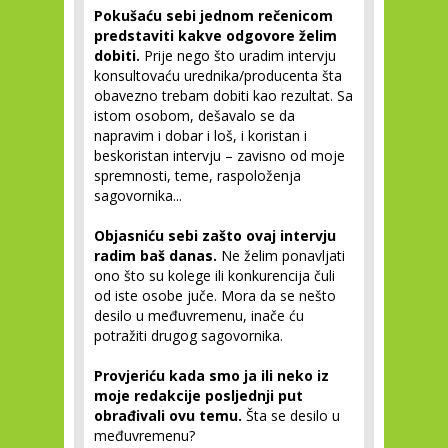
Pokušaću sebi jednom rečenicom
predstaviti kakve odgovore želim
dobiti.
Prije nego što uradim intervju
konsultovaću urednika/producenta šta
obavezno trebam dobiti kao rezultat. Sa
istom osobom, dešavalo se da
napravim i dobar i loš, i koristan i
beskoristan intervju – zavisno od moje
spremnosti, teme, raspoloženja
sagovornika...
Objasniću sebi zašto ovaj intervju
radim baš danas.
Ne želim ponavljati
ono što su kolege ili konkurencija čuli
od iste osobe juče. Mora da se nešto
desilo u međuvremenu, inače ću
potražiti drugog sagovornika.
Provjeriću kada smo ja ili neko iz
moje redakcije posljednji put
obrađivali ovu temu.
Šta se desilo u
međuvremenu?