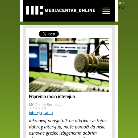
Skip to
BHS
main
ENG
content
Priprema radio intervjua
MCOnline Redakcija
05/07/2004
intervju
radio
Iako ovaj podsjetnik ne otkriva sve tajne
dobrog intervjua, može pomoći da neke
osnovne greške izbjgenemo dobrim