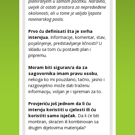
planiranjem u samom početku. Naravno,
uvijek će ostati prostora za nepredviđene
okolonosti, ali u tome je valjda ljepota
novinarskog posla.
Prvo ću definisati šta je svrha
intervjua.
Informacije, komentar, stav,
pojašnjenje, predstavljanje ličnosti? U
skladu sa tom ću postaviti plan i
pripremu.
Moram biti siguran/a da za
sagovornika imam pravu osobu
,
nekoga ko mi pouzdano, tačno, jasno i
razgovijetno može dati traženu
informaciju, voljan je i spreman za to.
Provjeriću još jednom da li ću
intervju koristiti u cjelosti ili ću
koristiti samo isječak.
Da li će biti
montiran, skraćen ili kombinovan sa
drugim dijelovima materijala?