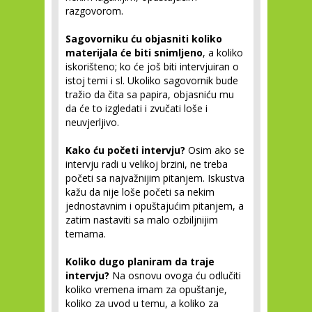
razgovorom.
Sagovorniku ću objasniti koliko
materijala će biti snimljeno
, a koliko
iskorišteno; ko će još biti intervjuiran o
istoj temi i sl. Ukoliko sagovornik bude
tražio da čita sa papira, objasniću mu
da će to izgledati i zvučati loše i
neuvjerljivo.
Kako ću početi intervju?
Osim ako se
intervju radi u velikoj brzini, ne treba
početi sa najvažnijim pitanjem. Iskustva
kažu da nije loše početi sa nekim
jednostavnim i opuštajućim pitanjem, a
zatim nastaviti sa malo ozbiljnijim
temama.
Koliko dugo planiram da traje
intervju?
Na osnovu ovoga ću odlučiti
koliko vremena imam za opuštanje,
koliko za uvod u temu, a koliko za