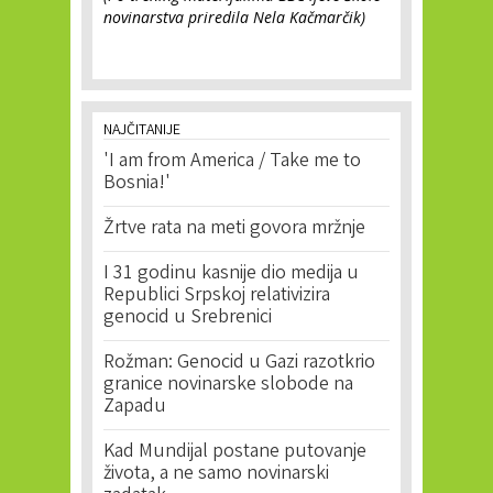
novinarstva priredila Nela Kačmarčik)
NAJČITANIJE
'I am from America / Take me to
Bosnia!'
Žrtve rata na meti govora mržnje
I 31 godinu kasnije dio medija u
Republici Srpskoj relativizira
genocid u Srebrenici
Rožman: Genocid u Gazi razotkrio
granice novinarske slobode na
Zapadu
Kad Mundijal postane putovanje
života, a ne samo novinarski