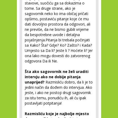
stavove, suočiću ga sa dokazima o
tome. Sa druge strane, ako je
sagovornik neko ko ima običaj pričati
opširno, postaviću pitanje koje će mu
dati dovoljno prostora da odgovori, ali
ne previše, da ne bismo gubili vrijeme
da bespotrebne uvode i detaljna
pojašnjenja.Pitanja bi trebala počinjati
sa Kako? Šta? Gdje? Ko? Zašto? i Kada?
Umjesto sa Da li? Jeste li ? Hoćete li? Jer
ona lako mogu dovesti do zatvorenog
odgovora Da ili Ne.
Šta ako sagovornik ne želi uraditi
intervju ako ne dobije pitanja
unaprijed?
Razmisliću dobro, da li je to
jedini način da dođem do intervjua. Ako
jeste, i ako ne postoji drugi sagovornik
za istu temu, ponudiću ih, ali ću ipak
postavljati potpitanja!
Razmisliću koje je najbolje mjesto