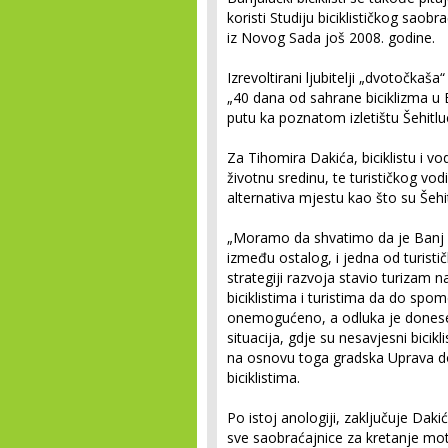
koristi Studiju biciklističkog saobra
iz Novog Sada još 2008. godine.
Izrevoltirani ljubitelji „dvotočkaša
„40 dana od sahrane biciklizma u B
putu ka poznatom izletištu Šehitluc
Za Tihomira Dakića, biciklistu i v
životnu sredinu, te turističkog vodi
alternativa mjestu kao što su Šehit
„Moramo da shvatimo da je Banj brd
između ostalog, i jedna od turistič
strategiji razvoja stavio turiza
biciklistima i turistima da do spo
onemogućeno, a odluka je donesen
situacija, gdje su nesavjesni bicikl
na osnovu toga gradska Uprava do
biciklistima.
Po istoj anologiji, zaključuje Dak
sve saobraćajnice za kretanje mot