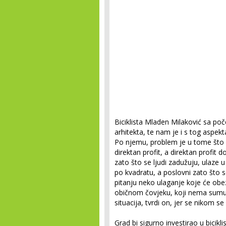
Biciklista Mladen Milaković sa poč
arhitekta, te nam je i s tog aspek
Po njemu, problem je u tome što n
direktan profit, a direktan prof
zato što se ljudi zadužuju, ulaze
po kvadratu, a poslovni zato što se
pitanju neko ulaganje koje će obe
običnom čovjeku, koji nema sumu z
situacija, tvrdi on, jer se nikom se 
Grad bi sigurno investirao u biciklis