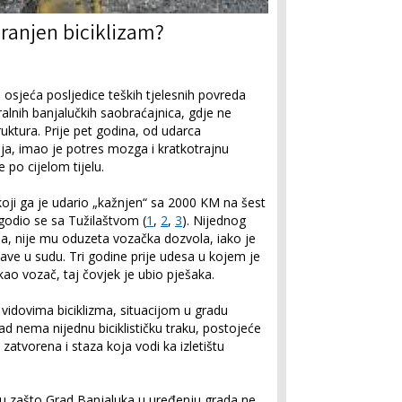
ahranjen biciklizam?
s osjeća posljedice teških tjelesnih povreda
alnih banjalučkih saobraćajnica, gdje ne
truktura. Prije pet godina, od udarca
ja, imao je potres mozga i kratkotrajnu
 po cijelom tijelu.
koji ga je udario „kažnjen“ sa 2000 KM na šest
agodio se sa Tužilaštvom (
1
,
2
,
3
). Nijednog
aja, nije mu oduzeta vozačka dozvola, iako je
rijave u sudu. Tri godine prije udesa u kojem je
ao vozač, taj čovjek je ubio pješaka.
 vidovima biciklizma, situacijom u gradu
Grad nema nijednu biciklističku traku, postojeće
zatvorena i staza koja vodi ka izletištu
taju zašto Grad Banjaluka u uređenju grada ne