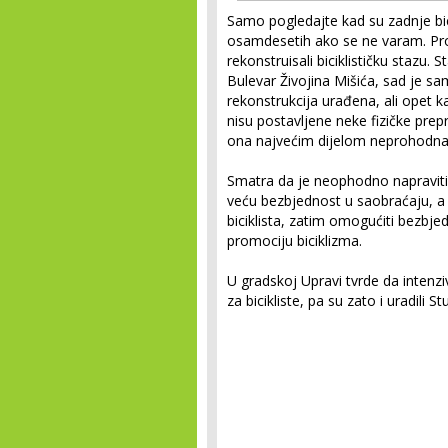
Samo pogledajte kad su zadnje bic
osamdesetih ako se ne varam. Pro
rekonstruisali biciklističku stazu. 
Bulevar Živojina Mišića, sad je sa
rekonstrukcija urađena, ali opet 
nisu postavljene neke fizičke prepr
ona najvećim dijelom neprohodna“,
Smatra da je neophodno napraviti bo
veću bezbjednost u saobraćaju, a
biciklista, zatim omogućiti bezbje
promociju biciklizma.
U gradskoj Upravi tvrde da intenz
za bicikliste, pa su zato i uradili 