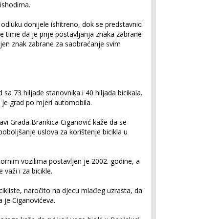
ishodima.
i odluku donijele ishitreno, dok se predstavnici
e time da je prije postavljanja znaka zabrane
vljen znak zabrane za saobraćanje svim
 sa 73 hiljade stanovnika i 40 hiljada bicikala.
s je grad po mjeri automobila.
avi Grada Brankica Ciganović kaže da se
 poboljšanje uslova za korištenje bicikla u
rnim vozilima postavljen je 2002. godine, a
aži i za bicikle.
ikliste, naročito na djecu mlađeg uzrasta, da
a je Ciganovićeva.