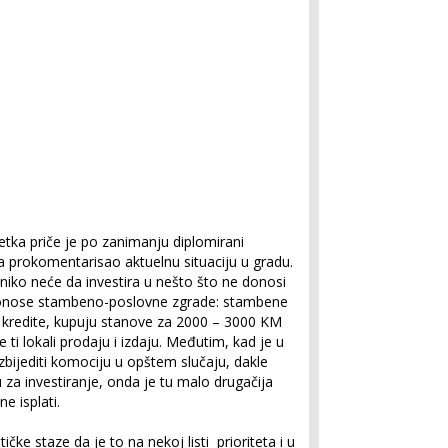
etka priče je po zanimanju diplomirani
ta prokomentarisao aktuelnu situaciju u gradu.
iko neće da investira u nešto što ne donosi
it donose stambeno-poslovne zgrade: stambene
 u kredite, kupuju stanove za 2000 – 3000 KM
 ti lokali prodaju i izdaju. Međutim, kad je u
zbijediti komociju u opštem slučaju, dakle
a investiranje, onda je tu malo drugačija
ne isplati.
tičke staze da je to na nekoj listi prioriteta i u