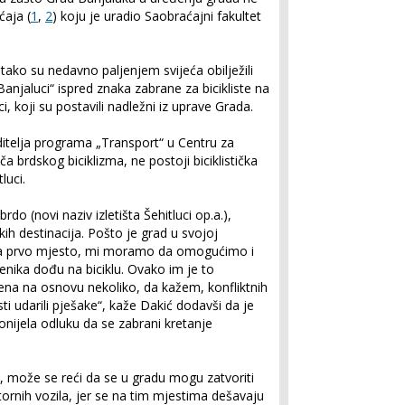
ćaja (
1
,
2
) koju je uradio Saobraćajni fakultet
“ tako su nedavno paljenjem svijeća obilježili
anjaluci“ ispred znaka zabrane za bicikliste na
i, koji su postavili nadležni iz uprave Grada.
oditelja programa „Transport“ u Centru za
ča brdskog biciklizma, ne postoji biciklistička
luci.
o (novi naziv izletišta Šehitluci op.a.),
kih destinacija. Pošto je grad u svojoj
m na prvo mjesto, mi moramo da omogućimo i
menika dođu na biciklu. Ovako im je to
a na osnovu nekoliko, da kažem, konfliktnih
isti udarili pješake“, kaže Dakić dodavši da je
nijela odluku da se zabrani kretanje
ić, može se reći da se u gradu mogu zatvoriti
ornih vozila, jer se na tim mjestima dešavaju