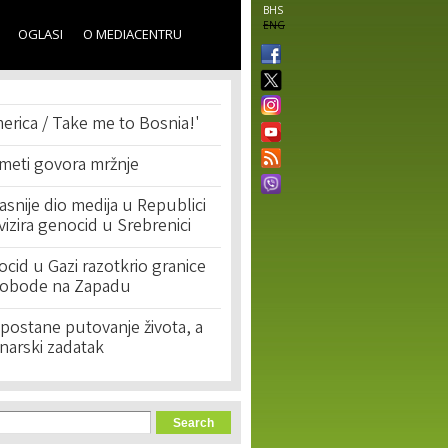
BHS
ENG
OGLASI
O MEDIACENTRU
erica / Take me to Bosnia!'
 meti govora mržnje
asnije dio medija u Republici
ivizira genocid u Srebrenici
cid u Gazi razotkrio granice
lobode na Zapadu
postane putovanje života, a
narski zadatak
orm