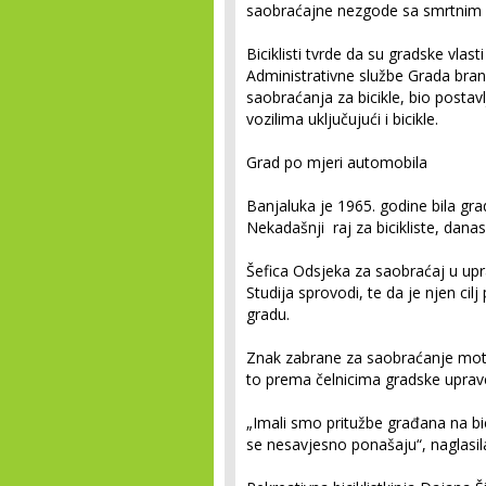
saobraćajne nezgode sa smrtnim 
Biciklisti tvrde da su gradske vlast
Administrativne službe Grada bran
saobraćanja za bicikle, bio posta
vozilima uključujući i bicikle.
Grad po mjeri automobila
Banjaluka je 1965. godine bila grad
Nekadašnji raj za bicikliste, dana
Šefica Odsjeka za saobraćaj u upr
Studija sprovodi, te da je njen cilj
gradu.
Znak zabrane za saobraćanje moto
to prema čelnicima gradske uprave v
„Imali smo pritužbe građana na bic
se nesavjesno ponašaju“, naglasil