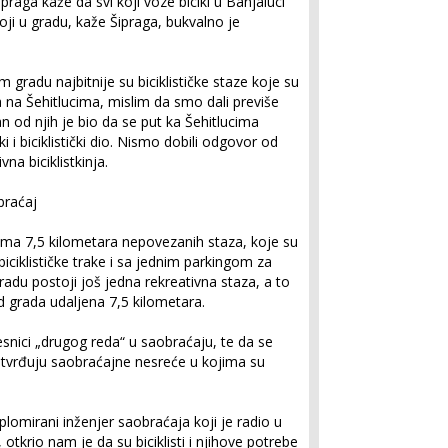
ipraga kaže da svi koji voze bicikl u Banjaluci
oji u gradu, kaže Šipraga, bukvalno je
m gradu najbitnije su biciklističke staze koje su
 na Šehitlucima, mislim da smo dali previše
an od njih je bio da se put ka Šehitlucima
 i biciklistički dio. Nismo dobili odgovor od
na biciklistkinja.
braćaj
ima 7,5 kilometara nepovezanih staza, koje su
biciklističke trake i sa jednim parkingom za
adu postoji još jedna rekreativna staza, a to
d grada udaljena 7,5 kilometara.
česnici „drugog reda“ u saobraćaju, te da se
tvrđuju saobraćajne nesreće u kojima su
 diplomirani inženjer saobraćaja koji je radio u
otkrio nam je da su biciklisti i njihove potrebe