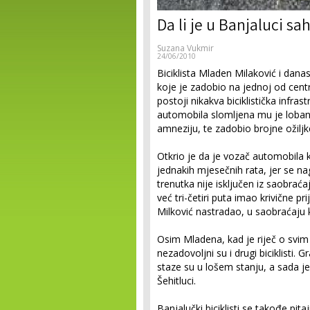
Da li je u Banjaluci s
Suzana Vukmir
24/06/2010
Biciklista Mladen Milaković i dana
koje je zadobio na jednoj od centr
postoji nikakva biciklistička infras
automobila slomljena mu je loban
amneziju, te zadobio brojne ožiljke
Otkrio je da je vozač automobila 
jednakih mjesečnih rata, jer se n
trenutka nije isključen iz saobrać
već tri-četiri puta imao krivične p
Milković nastradao, u saobraćaju k
Osim Mladena, kad je riječ o svim
nezadovoljni su i drugi biciklisti. 
staze su u lošem stanju, a sada je 
Šehitluci.
Banjalučki biciklisti se takođe pi