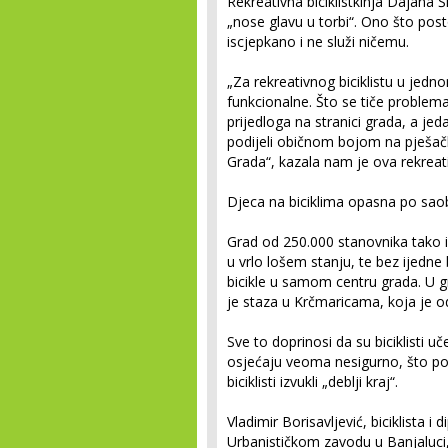
Rekreativna biciklistkinja Dajana Š
„nose glavu u torbi“. Ono što post
iscjepkano i ne služi ničemu.
„Za rekreativnog biciklistu u jedno
funkcionalne. Što se tiče problema
prijedloga na stranici grada, a jed
podijeli običnom bojom na pješački
Grada“, kazala nam je ova rekreativ
Djeca na biciklima opasna po sao
Grad od 250.000 stanovnika tako 
u vrlo lošem stanju, te bez ijedne 
bicikle u samom centru grada. U gr
je staza u Krčmaricama, koja je o
Sve to doprinosi da su biciklisti u
osjećaju veoma nesigurno, što po
biciklisti izvukli „deblji kraj“.
Vladimir Borisavljević, biciklista i
Urbanističkom zavodu u Banjaluci, 