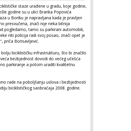
iklističke staze urađene u gradu, koje godine,
šle godine su u ulici Branka Popovića
Staza u Boriku je napravljana kada je pravljen
mo presvučena, znači nije neka bitnija
kad pogledamo, tamo su parkirani automobili,
eke niti policija radi svoj posao, znači opet je
 priča Borisavljević.
lju biciklističku infrastrukturu, što bi značilo
 veća bezbjednost dovodi do većeg učešća
dno parkiranje a potom uraditi kvalitetnu
ivno rade na poboljšanju uslova i bezbjednosti
Studiju biciklističkog saobraćaja 2008. godine.