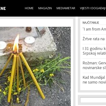
Skip to
main
HOME
MAGAZIN
MEDIAMETAR
VIJESTI I DOGAĐAJI
content
NAJČITANIJE
'I am from Am
Žrtve rata na
I 31 godinu k
Srpskoj relat
Rožman: Geno
novinarske s
Kad Mundijal 
ne samo novi
Search f
Search