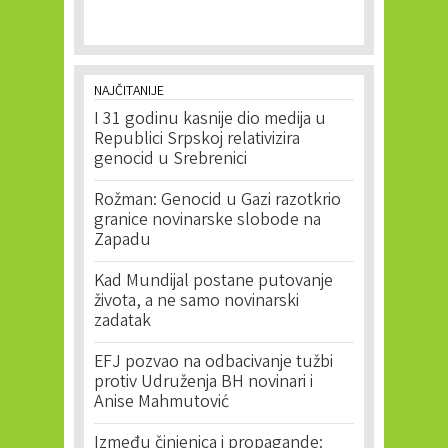
NAJČITANIJE
I 31 godinu kasnije dio medija u
Republici Srpskoj relativizira
genocid u Srebrenici
Rožman: Genocid u Gazi razotkrio
granice novinarske slobode na
Zapadu
Kad Mundijal postane putovanje
života, a ne samo novinarski
zadatak
EFJ pozvao na odbacivanje tužbi
protiv Udruženja BH novinari i
Anise Mahmutović
Između činjenica i propagande: