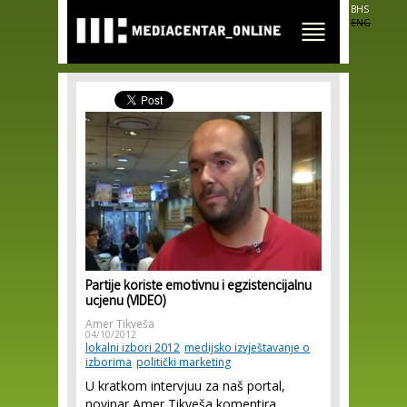
Skip to
BHS
main
ENG
content
Partije koriste emotivnu i egzistencijalnu
ucjenu (VIDEO)
Amer Tikveša
04/10/2012
lokalni izbori 2012
medijsko izvještavanje o
izborima
politički marketing
U kratkom intervjuu za naš portal,
novinar Amer Tikveša komentira