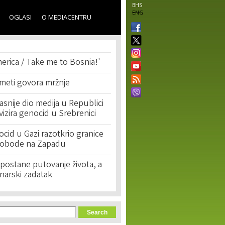
BHS
ENG
OGLASI
O MEDIACENTRU
erica / Take me to Bosnia!'
 meti govora mržnje
asnije dio medija u Republici
ivizira genocid u Srebrenici
cid u Gazi razotkrio granice
lobode na Zapadu
postane putovanje života, a
narski zadatak
orm