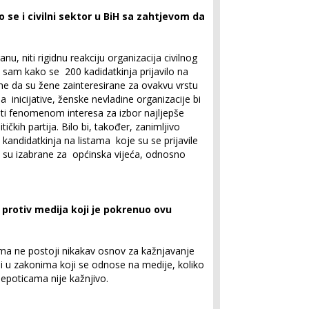
 se i civilni sektor u BiH sa zahtjevom da
u, niti rigidnu reakciju organizacija civilnog
a sam kako se 200 kadidatkinja prijavilo na
me da su žene zainteresirane za ovakvu vrstu
inicijative, ženske nevladine organizacije bi
ti fenomenom interesa za izbor najljepše
ičkih partija. Bilo bi, također, zanimljivo
- kandidatkinja na listama koje su se prijavile
je su izabrane za općinska vijeća, odnosno
 protiv medija koji je pokrenuo ovu
ima ne postoji nikakav osnov za kažnjavanje
i u zakonima koji se odnose na medije, koliko
ljepoticama nije kažnjivo.