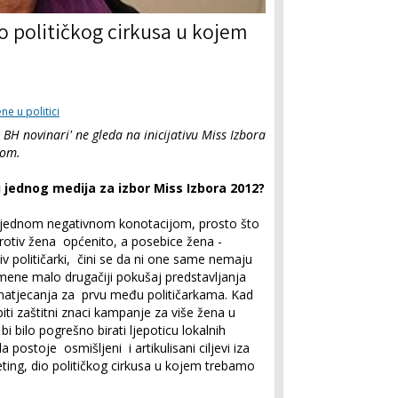
o političkog cirkusa u kojem
ne u politici
BH novinari' ne gleda na inicijativu Miss Izbora
jom.
 jednog medija za izbor Miss Izbora 2012?
sa jednom negativnom konotacijom, prosto što
rotiv žena općenito, a posebice žena -
ziv političarki, čini se da ni one same nemaju
 mene malo drugačiji pokušaj predstavljanja
 natjecanja za prvu među političarkama. Kad
ti zaštitni znaci kampanje za više žena u
bi bilo pogrešno birati ljepoticu lokalnih
postoje osmišljeni i artikulisani ciljevi iza
ing, dio političkog cirkusa u kojem trebamo