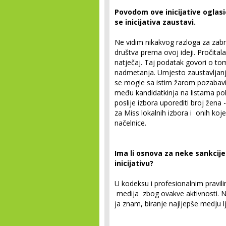
Povodom ove inicijative oglasio
se inicijativa zaustavi.
Ne vidim nikakvog razloga za zabran
društva prema ovoj ideji. Pročital
natječaj. Taj podatak govori o to
nadmetanja. Umjesto zaustavljanja 
se mogle sa istim žarom pozabavi
među kandidatkinja na listama polit
poslije izbora uporediti broj žena 
za Miss lokalnih izbora i onih ko
načelnice.
Ima li osnova za neke sankcije
inicijativu?
U kodeksu i profesionalnim pravil
medija zbog ovakve aktivnosti. N
ja znam, biranje najljepše medju 