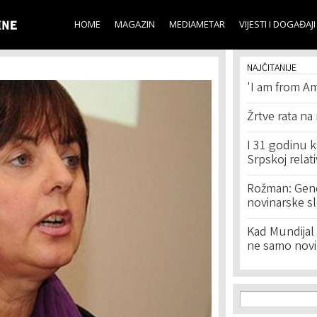
Skip to
main
HOME
MAGAZIN
MEDIAMETAR
VIJESTI I DOGAĐAJI
content
NAJČITANIJE
'I am from Am
Žrtve rata na
I 31 godinu k
Srpskoj relat
Rožman: Geno
novinarske s
Kad Mundijal 
ne samo novi
Search f
Search