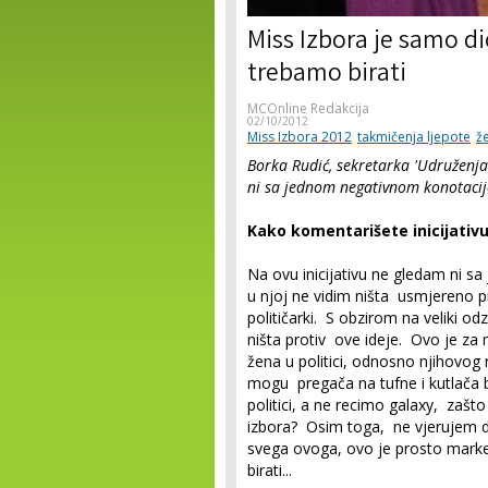
Miss Izbora je samo di
trebamo birati
MCOnline Redakcija
02/10/2012
Miss Izbora 2012
takmičenja ljepote
že
Borka Rudić, sekretarka 'Udruženja 
ni sa jednom negativnom konotaci
Kako komentarišete inicijativu
Na ovu inicijativu ne gledam ni 
u njoj ne vidim ništa usmjereno p
političarki. S obzirom na veliki od
ništa protiv ove ideje. Ovo je za
žena u politici, odnosno njihovog
mogu pregača na tufne i kutlača bi
politici, a ne recimo galaxy, zašto 
izbora? Osim toga, ne vjerujem da 
svega ovoga, ovo je prosto market
birati...