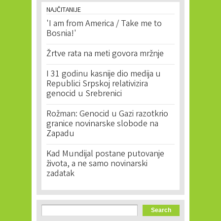
NAJČITANIJE
'I am from America / Take me to
Bosnia!'
Žrtve rata na meti govora mržnje
I 31 godinu kasnije dio medija u
Republici Srpskoj relativizira
genocid u Srebrenici
Rožman: Genocid u Gazi razotkrio
granice novinarske slobode na
Zapadu
Kad Mundijal postane putovanje
života, a ne samo novinarski
zadatak
Search form
Search