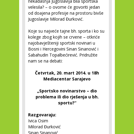
nekadašnja Jugoslavija bila sportska
velesila? – o ovome će govoriti jedan
od doajena profesije na prostoru bivše
Jugoslavije Milorad Đurković.
Koje su najveće tajne bh. sporta i ko su
kolege zbog kojih se crvene – otkriće
najobavješteniji sportski novinari u
Bosni i Hercegovini Sinan Sinanović i
Sabahudin Topalbećirević. Pridružite
nam se na debati:
Četvrtak, 20. mart 2014. u 18h
Mediacentar Sarajevo
„Sportsko novinarstvo – dio
problema ili dio rješenja u bh.
sportu?“
Razgovaraju:
Ivica Osim
Milorad Đurković
Sinan Sinanović