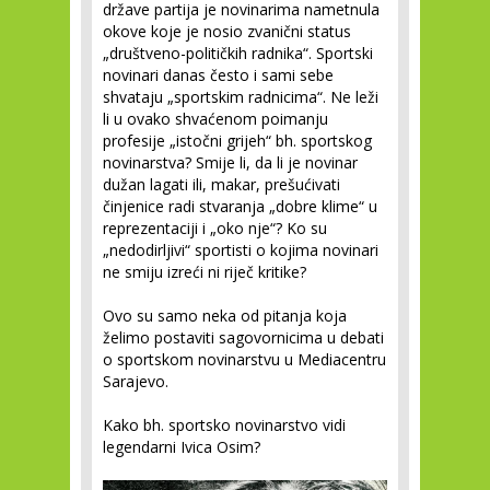
države partija je novinarima nametnula
okove koje je nosio zvanični status
„društveno-političkih radnika“. Sportski
novinari danas često i sami sebe
shvataju „sportskim radnicima“. Ne leži
li u ovako shvaćenom poimanju
profesije „istočni grijeh“ bh. sportskog
novinarstva? Smije li, da li je novinar
dužan lagati ili, makar, prešućivati
činjenice radi stvaranja „dobre klime“ u
reprezentaciji i „oko nje“? Ko su
„nedodirljivi“ sportisti o kojima novinari
ne smiju izreći ni riječ kritike?
Ovo su samo neka od pitanja koja
želimo postaviti sagovornicima u debati
o sportskom novinarstvu u Mediacentru
Sarajevo.
Kako bh. sportsko novinarstvo vidi
legendarni Ivica Osim?