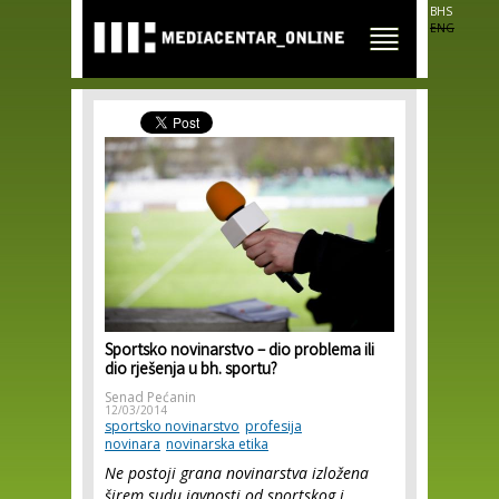
Skip to
BHS
main
ENG
content
Sportsko novinarstvo – dio problema ili
dio rješenja u bh. sportu?
Senad Pećanin
12/03/2014
sportsko novinarstvo
profesija
novinara
novinarska etika
Ne postoji grana novinarstva izložena
širem sudu javnosti od sportskog i