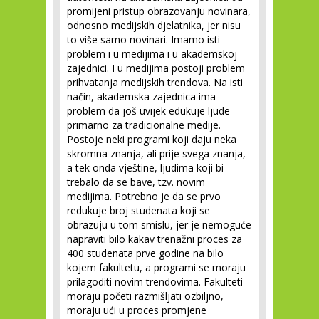
promijeni pristup obrazovanju novinara,
odnosno medijskih djelatnika, jer nisu
to više samo novinari. Imamo isti
problem i u medijima i u akademskoj
zajednici. I u medijima postoji problem
prihvatanja medijskih trendova. Na isti
način, akademska zajednica ima
problem da još uvijek edukuje ljude
primarno za tradicionalne medije.
Postoje neki programi koji daju neka
skromna znanja, ali prije svega znanja,
a tek onda vještine, ljudima koji bi
trebalo da se bave, tzv. novim
medijima. Potrebno je da se prvo
redukuje broj studenata koji se
obrazuju u tom smislu, jer je nemoguće
napraviti bilo kakav trenažni proces za
400 studenata prve godine na bilo
kojem fakultetu, a programi se moraju
prilagoditi novim trendovima. Fakulteti
moraju početi razmišljati ozbiljno,
moraju ući u proces promjene