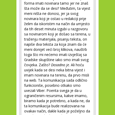
forma imati novinara tamo jer ne znaš
šta može da se desi? Međutim, ta vijest
meni ništa ne donosi, jer ja svog
novinara koji je ostao u redakciji prije
želim da iskoristim na način da umjesto
da tih deset minuta izgubi u razgovoru
sa novinarom koji je došao sa terena, u
traženju materijala, pisanju teksta, on
napiše dva teksta za koja znam da će
meni donijet veći broj klikova, nauštrb
toga što mi nećemo imati izvještaj sa
Gradske skupštine iako smo imali svog
čovjeka. Zašto?
Dosadno je
. Ali hoću
uvijek kada se desi neka bitna vijest i
imam novinara na terenu, da prvo misli
na web. Ta komunikacija sada odlično
funkcioniše, posebno otkako smo
uvezali Viber. Poenta svega je da u
ograničenim resursima, kakve imamo,
biramo kada je potrebno, a kada ne, da
ta komunikacija bude realizovana na
ovakav način, dakle kada je poželjno da