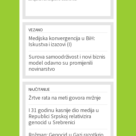
VEZANO
Medijska konvergencija u BiH:
Iskustva i izazovi (I)
Surova samoodrživost i novi biznis
model odavno su promijenili
novinarstvo
NAJČITANIJE
Žrtve rata na meti govora mržnje
I 31 godinu kasnije dio medija u
Republici Srpskoj relativizira
genocid u Srebrenici
Rožman: Genocid u Gazi razotkrio