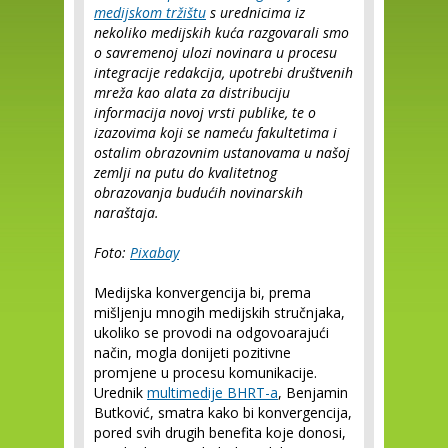
medijskom tržištu
s urednicima iz
nekoliko medijskih kuća razgovarali smo
o savremenoj ulozi novinara u procesu
integracije redakcija, upotrebi društvenih
mreža kao alata za distribuciju
informacija novoj vrsti publike, te o
izazovima koji se nameću fakultetima i
ostalim obrazovnim ustanovama u našoj
zemlji na putu do kvalitetnog
obrazovanja budućih novinarskih
naraštaja.
Foto:
Pixabay
Medijska konvergencija bi, prema
mišljenju mnogih medijskih stručnjaka,
ukoliko se provodi na odgovoarajući
način, mogla donijeti pozitivne
promjene u procesu komunikacije.
Urednik
multimedije BHRT-a
, Benjamin
Butković, smatra kako bi konvergencija,
pored svih drugih benefita koje donosi,