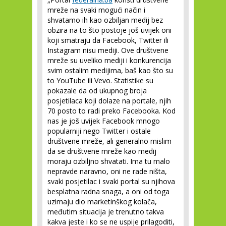
mreže na svaki mogući način i
shvatamo ih kao ozbiljan medij bez
obzira na to što postoje još uvijek oni
koji smatraju da Facebook, Twitter ili
Instagram nisu mediji. Ove društvene
mreže su uveliko mediji i konkurencija
svim ostalim medijima, baš kao što su
to YouTube ili Vevo. Statistike su
pokazale da od ukupnog broja
posjetilaca koji dolaze na portale, njih
70 posto to radi preko Facebooka. Kod
nas je još uvijek Facebook mnogo
popularniji nego Twitter i ostale
društvene mreže, ali generalno mislim
da se društvene mreže kao medij
moraju ozbiljno shvatati. Ima tu malo
nepravde naravno, oni ne rade ništa,
svaki posjetilac i svaki portal su njihova
besplatna radna snaga, a oni od toga
uzimaju dio marketinškog kolača,
međutim situacija je trenutno takva
kakva jeste i ko se ne uspije prilagoditi,