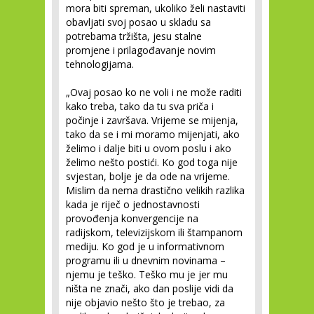
mora biti spreman, ukoliko želi nastaviti
obavljati svoj posao u skladu sa
potrebama tržišta, jesu stalne
promjene i prilagođavanje novim
tehnologijama.
„Ovaj posao ko ne voli i ne može raditi
kako treba, tako da tu sva priča i
počinje i završava. Vrijeme se mijenja,
tako da se i mi moramo mijenjati, ako
želimo i dalje biti u ovom poslu i ako
želimo nešto postići. Ko god toga nije
svjestan, bolje je da ode na vrijeme.
Mislim da nema drastično velikih razlika
kada je riječ o jednostavnosti
provođenja konvergencije na
radijskom, televizijskom ili štampanom
mediju. Ko god je u informativnom
programu ili u dnevnim novinama –
njemu je teško. Teško mu je jer mu
ništa ne znači, ako dan poslije vidi da
nije objavio nešto što je trebao, za