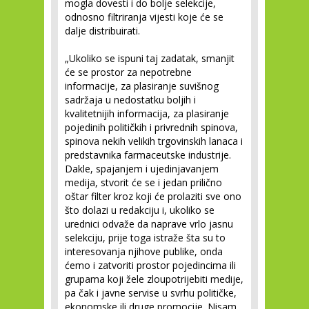
mogla dovesti i do bolje selekcije,
odnosno filtriranja vijesti koje će se
dalje distribuirati.
„Ukoliko se ispuni taj zadatak, smanjit
će se prostor za nepotrebne
informacije, za plasiranje suvišnog
sadržaja u nedostatku boljih i
kvalitetnijih informacija, za plasiranje
pojedinih političkih i privrednih spinova,
spinova nekih velikih trgovinskih lanaca i
predstavnika farmaceutske industrije.
Dakle, spajanjem i ujedinjavanjem
medija, stvorit će se i jedan prilično
oštar filter kroz koji će prolaziti sve ono
što dolazi u redakciju i, ukoliko se
urednici odvaže da naprave vrlo jasnu
selekciju, prije toga istraže šta su to
interesovanja njihove publike, onda
ćemo i zatvoriti prostor pojedincima ili
grupama koji žele zloupotrijebiti medije,
pa čak i javne servise u svrhu političke,
ekonomske ili druge promocije. Nisam