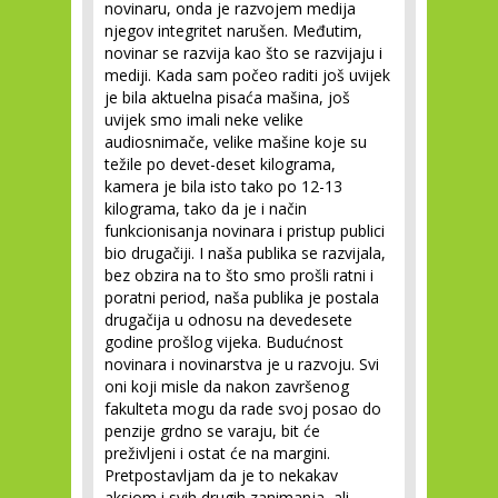
novinaru, onda je razvojem medija
njegov integritet narušen. Međutim,
novinar se razvija kao što se razvijaju i
mediji. Kada sam počeo raditi još uvijek
je bila aktuelna pisaća mašina, još
uvijek smo imali neke velike
audiosnimače, velike mašine koje su
težile po devet-deset kilograma,
kamera je bila isto tako po 12-13
kilograma, tako da je i način
funkcionisanja novinara i pristup publici
bio drugačiji. I naša publika se razvijala,
bez obzira na to što smo prošli ratni i
poratni period, naša publika je postala
drugačija u odnosu na devedesete
godine prošlog vijeka. Budućnost
novinara i novinarstva je u razvoju. Svi
oni koji misle da nakon završenog
fakulteta mogu da rade svoj posao do
penzije grdno se varaju, bit će
preživljeni i ostat će na margini.
Pretpostavljam da je to nekakav
aksiom i svih drugih zanimanja, ali