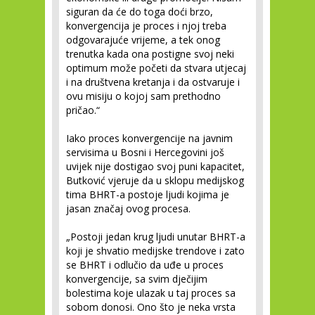
siguran da će do toga doći brzo,
konvergencija je proces i njoj treba
odgovarajuće vrijeme, a tek onog
trenutka kada ona postigne svoj neki
optimum može početi da stvara utjecaj
i na društvena kretanja i da ostvaruje i
ovu misiju o kojoj sam prethodno
pričao.“
Iako proces konvergencije na javnim
servisima u Bosni i Hercegovini još
uvijek nije dostigao svoj puni kapacitet,
Butković vjeruje da u sklopu medijskog
tima BHRT-a postoje ljudi kojima je
jasan značaj ovog procesa.
„Postoji jedan krug ljudi unutar BHRT-a
koji je shvatio medijske trendove i zato
se BHRT i odlučio da uđe u proces
konvergencije, sa svim dječijim
bolestima koje ulazak u taj proces sa
sobom donosi. Ono što je neka vrsta