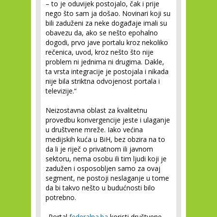
– to je oduvijek postojalo, čak i prije
nego što sam ja došao. Novinari koji su
bili zaduženi za neke događaje imali su
obavezu da, ako se nešto epohalno
dogodi, prvo jave portalu kroz nekoliko
rečenica, uvod, kroz nešto što nije
problem ni jednima ni drugima. Dakle,
ta vrsta integracije je postojala i nikada
nije bila striktna odvojenost portala i
televizije.“
Neizostavna oblast za kvalitetnu
provedbu konvergencije jeste i ulaganje
u društvene mreže. Iako većina
medijskih kuća u BiH, bez obzira na to
da li je riječ o privatnom ili javnom
sektoru, nema osobu ili tim ljudi koji je
zadužen i osposobljen samo za ovaj
segment, ne postoji neslaganje u tome
da bi takvo nešto u budućnosti bilo
potrebno.
„Portal
federalna.ba
koristi društvene