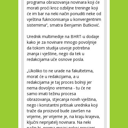
programa obrazovanja novinara koji će
morati proći kroz ozbiljne treninge koji
će im bar na neki način ponuditi neke od
vještina fukncionisanja u konvergentnim
sistemima“, smatra Benjamin Butković.
Urednik multimedije na BHRT-u dodaje
kako je za novinare mnogo povoljnije
da tokom studija usvoje potrebna
znanja i vještine, nego da tek u
redakcijama uče osnove posla.
„Ukoliko to ne urade na fakultetima,
morat će u redakcijama, a u
redakcijama je taj proces bolniji jer
nema dovoljno vremena - tu će ne
samo imati težinu procesa
obrazovanja, stjecanja novih vještina,
nego i konstantni pritisak urednika koji
traže da proizvod bude završen na
vrijeme, jer vrijeme je, na kraju krajeva,
ključni neprijatelj novinara. Na neki
način bi, prema mojoj nekoj procjeni,