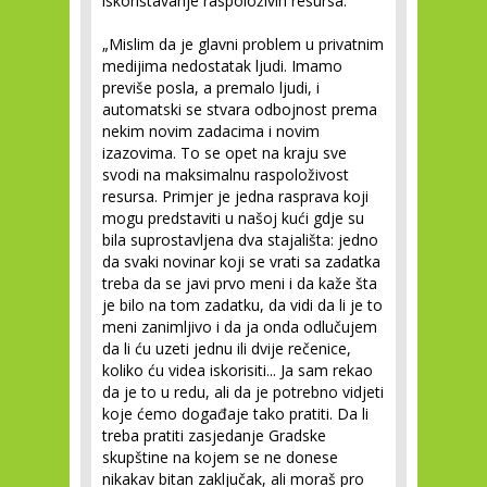
iskorištavanje raspoloživih resursa.
„Mislim da je glavni problem u privatnim
medijima nedostatak ljudi. Imamo
previše posla, a premalo ljudi, i
automatski se stvara odbojnost prema
nekim novim zadacima i novim
izazovima. To se opet na kraju sve
svodi na maksimalnu raspoloživost
resursa. Primjer je jedna rasprava koji
mogu predstaviti u našoj kući gdje su
bila suprostavljena dva stajališta: jedno
da svaki novinar koji se vrati sa zadatka
treba da se javi prvo meni i da kaže šta
je bilo na tom zadatku, da vidi da li je to
meni zanimljivo i da ja onda odlučujem
da li ću uzeti jednu ili dvije rečenice,
koliko ću videa iskorisiti... Ja sam rekao
da je to u redu, ali da je potrebno vidjeti
koje ćemo događaje tako pratiti. Da li
treba pratiti zasjedanje Gradske
skupštine na kojem se ne donese
nikakav bitan zaključak, ali moraš pro