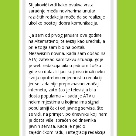
Stijaković tvrdi kako ovakva vrsta
saradnje među novinarima unutar
različitih redakcija može da se realizuje
ukoliko postoji dobra komunikacija.
„Ja sam od prvog januara ove godine
na Alternativnoj televiziji kao urednik, a
prije toga sam bio na portalu
Nezavisnih novina. Kada sam došao na
ATV, zatekao sam takvu situaciju gdje
je web redakcija bila u jednom ćošku
gdje su dolazili ljudi koji nisu imali neku
svoju upotrebnu vrijednost u redakciji
jer se tada nije prepoznavao značaj
interneta, zato što je televizija bila
dosta popularna – i sada je ATV u
nekim mjestima u kojima ima signal
popularniji čak i od javnog servisa, što
se vidi, na primjer, po dnevniku koji nam
je dosta više ispraćen od dnevnika
javnih servisa. Kada je riječ o
zajedničkom radu, i integraciji redakcija