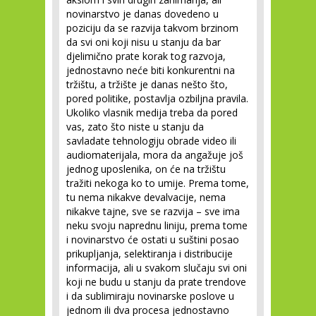
novinarstvo je danas dovedeno u
poziciju da se razvija takvom brzinom
da svi oni koji nisu u stanju da bar
djelimično prate korak tog razvoja,
jednostavno neće biti konkurentni na
tržištu, a tržište je danas nešto što,
pored politike, postavlja ozbiljna pravila.
Ukoliko vlasnik medija treba da pored
vas, zato što niste u stanju da
savladate tehnologiju obrade video ili
audiomaterijala, mora da angažuje još
jednog uposlenika, on će na tržištu
tražiti nekoga ko to umije. Prema tome,
tu nema nikakve devalvacije, nema
nikakve tajne, sve se razvija – sve ima
neku svoju naprednu liniju, prema tome
i novinarstvo će ostati u suštini posao
prikupljanja, selektiranja i distribucije
informacija, ali u svakom slučaju svi oni
koji ne budu u stanju da prate trendove
i da sublimiraju novinarske poslove u
jednom ili dva procesa jednostavno