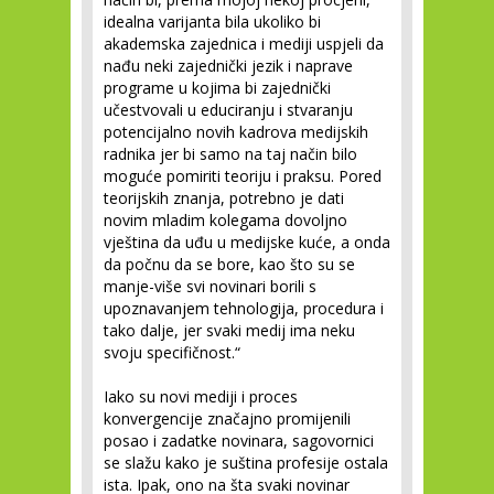
idealna varijanta bila ukoliko bi
akademska zajednica i mediji uspjeli da
nađu neki zajednički jezik i naprave
programe u kojima bi zajednički
učestvovali u educiranju i stvaranju
potencijalno novih kadrova medijskih
radnika jer bi samo na taj način bilo
moguće pomiriti teoriju i praksu. Pored
teorijskih znanja, potrebno je dati
novim mladim kolegama dovoljno
vještina da uđu u medijske kuće, a onda
da počnu da se bore, kao što su se
manje-više svi novinari borili s
upoznavanjem tehnologija, procedura i
tako dalje, jer svaki medij ima neku
svoju specifičnost.“
Iako su novi mediji i proces
konvergencije značajno promijenili
posao i zadatke novinara, sagovornici
se slažu kako je suština profesije ostala
ista. Ipak, ono na šta svaki novinar