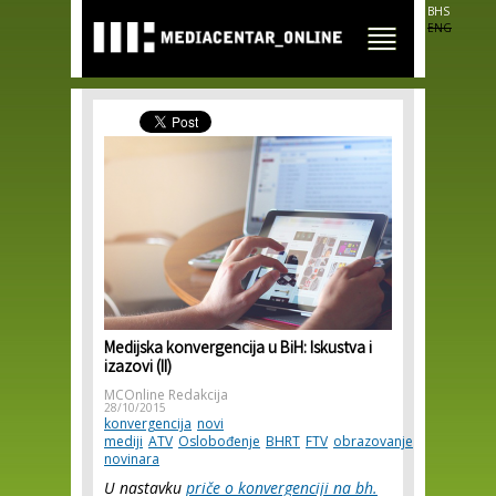
Skip to
BHS
main
ENG
content
Medijska konvergencija u BiH: Iskustva i
izazovi (II)
MCOnline Redakcija
28/10/2015
konvergencija
novi
mediji
ATV
Oslobođenje
BHRT
FTV
obrazovanje
novinara
U nastavku
priče o konvergenciji na bh.