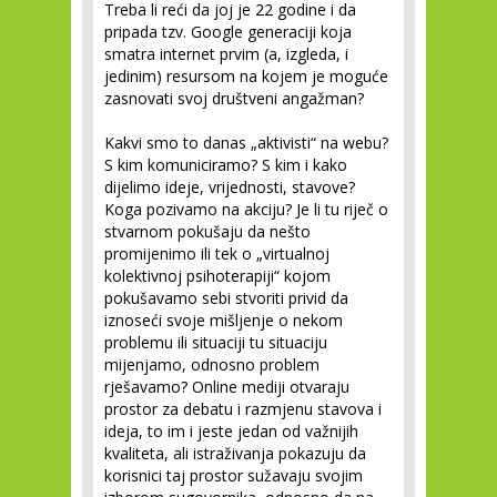
Treba li reći da joj je 22 godine i da
pripada tzv. Google generaciji koja
smatra internet prvim (a, izgleda, i
jedinim) resursom na kojem je moguće
zasnovati svoj društveni angažman?
Kakvi smo to danas „aktivisti“ na webu?
S kim komuniciramo? S kim i kako
dijelimo ideje, vrijednosti, stavove?
Koga pozivamo na akciju? Je li tu riječ o
stvarnom pokušaju da nešto
promijenimo ili tek o „virtualnoj
kolektivnoj psihoterapiji“ kojom
pokušavamo sebi stvoriti privid da
iznoseći svoje mišljenje o nekom
problemu ili situaciji tu situaciju
mijenjamo, odnosno problem
rješavamo? Online mediji otvaraju
prostor za debatu i razmjenu stavova i
ideja, to im i jeste jedan od važnijih
kvaliteta, ali istraživanja pokazuju da
korisnici taj prostor sužavaju svojim