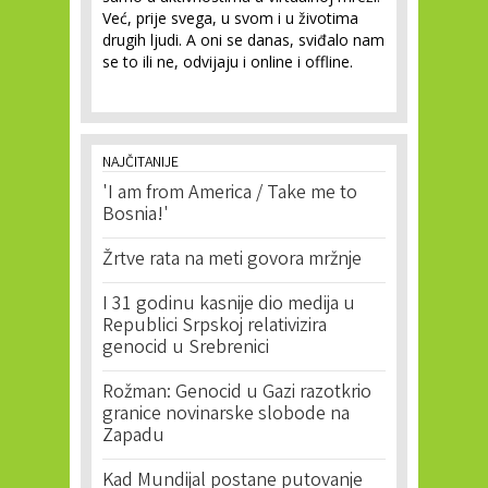
Već, prije svega, u svom i u životima
drugih ljudi. A oni se danas, sviđalo nam
se to ili ne, odvijaju i online i offline.
NAJČITANIJE
'I am from America / Take me to
Bosnia!'
Žrtve rata na meti govora mržnje
I 31 godinu kasnije dio medija u
Republici Srpskoj relativizira
genocid u Srebrenici
Rožman: Genocid u Gazi razotkrio
granice novinarske slobode na
Zapadu
Kad Mundijal postane putovanje