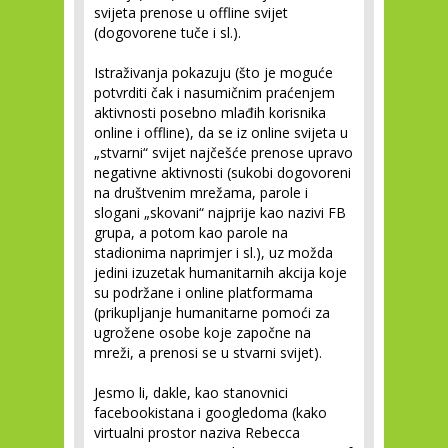
svijeta prenose u offline svijet
(dogovorene tuče i sl.).
Istraživanja pokazuju (što je moguće
potvrditi čak i nasumičnim praćenjem
aktivnosti posebno mlađih korisnika
online i offline), da se iz online svijeta u
„stvarni“ svijet najčešće prenose upravo
negativne aktivnosti (sukobi dogovoreni
na društvenim mrežama, parole i
slogani „skovani“ najprije kao nazivi FB
grupa, a potom kao parole na
stadionima naprimjer i sl.), uz možda
jedini izuzetak humanitarnih akcija koje
su podržane i online platformama
(prikupljanje humanitarne pomoći za
ugrožene osobe koje započne na
mreži, a prenosi se u stvarni svijet).
Jesmo li, dakle, kao stanovnici
facebookistana i googledoma (kako
virtualni prostor naziva Rebecca