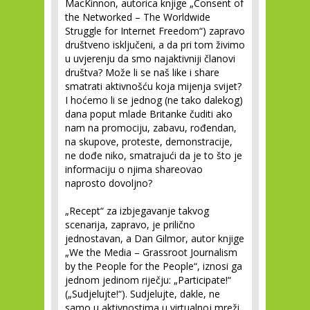
MacKinnon, autorica knjige „Consent of
the Networked – The Worldwide
Struggle for Internet Freedom“) zapravo
društveno isključeni, a da pri tom živimo
u uvjerenju da smo najaktivniji članovi
društva? Može li se naš like i share
smatrati aktivnošću koja mijenja svijet?
I hoćemo li se jednog (ne tako dalekog)
dana poput mlade Britanke čuditi ako
nam na promociju, zabavu, rođendan,
na skupove, proteste, demonstracije,
ne dođe niko, smatrajući da je to što je
informaciju o njima shareovao
naprosto dovoljno?
„Recept“ za izbjegavanje takvog
scenarija, zapravo, je prilično
jednostavan, a Dan Gilmor, autor knjige
„We the Media – Grassroot Journalism
by the People for the People“, iznosi ga
jednom jedinom riječju: „Participate!“
(„Sudjelujte!“). Sudjelujte, dakle, ne
samo u aktivnostima u virtualnoj mreži.