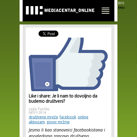
Skip to
BHS
main
ENG
content
Like i share: Je li nam to dovoljno da
budemo društveni?
Lejla Turčilo
08/01/2014
društvene mreže
facebook
online
aktivizam
govor mržnje
Jesmo li kao stanovnici facebookistana i
googledoma zapravo društveno