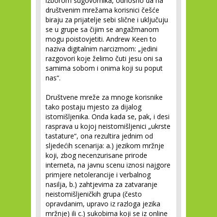
izborom sugovornika, odnosno da na
društvenim mrežama korisnici češće
biraju za prijatelje sebi slične i uključuju
se u grupe sa čijim se angažmanom
mogu poistovjetiti. Andrew Keen to
naziva digitalnim narcizmom: „jedini
razgovori koje želimo čuti jesu oni sa
samima sobom i onima koji su poput
nas“.
Društvene mreže za mnoge korisnike
tako postaju mjesto za dijalog
istomišljenika. Onda kada se, pak, i desi
rasprava u kojoj neistomišljenici „ukrste
tastature“, ona rezultira jednim od
sljedećih scenarija: a.) jezikom mržnje
koji, zbog necenzurisane prirode
interneta, na javnu scenu iznosi najgore
primjere netolerancije i verbalnog
nasilja, b.) zahtjevima za zatvaranje
neistomišljeničkih grupa (često
opravdanim, upravo iz razloga jezika
mržnje) ili c.) sukobima koji se iz online