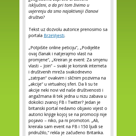
isključeni, a da pri tom živimo u
uvjerenju da smo najaktivniji članovi
društva?
Tekst uz dozvolu autorice prenosimo sa
portala
BrzeVijesti
.
„Potpišite online peticiju“, „Podijelite
ovaj članak i natjerajmo vlast na
promjene“, „Kreiran je event: Za smjenu
vlasti – Join“ – svaki je korisnik interneta
i društvenih mreža svakodnevno
„zatrpan“ ovakvim i sličnim pozivima na
„akcije“ u virtualnoj sferi. Da li su te
akcije neki novi vid naše društvenosti i
angažmana ili tek jedna u nizu zabava u
dokolici zvanoj FB i Twitter? Jedan je
britanski portal nedavno objavio vijest o
autorici knjige kojoj se na promociji nije
pojavio – niko, pa ni promotori. „Ali,
kreirala sam event na FB i 150 ljudi se
pridružilo,“ rekla je začuđeno Britanka.