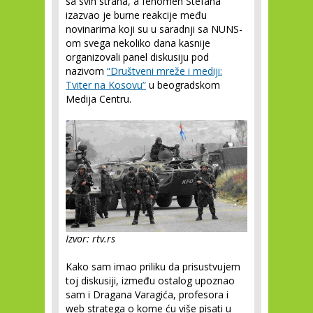
sa svih strana, a fenomen Stefana
izazvao je burne reakcije među
novinarima koji su u saradnji sa NUNS-
om svega nekoliko dana kasnije
organizovali panel diskusiju pod
nazivom
“Društveni mreže i mediji:
Tviter na Kosovu”
u beogradskom
Medija Centru.
Izvor: rtv.rs
Kako sam imao priliku da prisustvujem
toj diskusiji, između ostalog upoznao
sam i Dragana Varagića, profesora i
web stratega o kome ću više pisati u