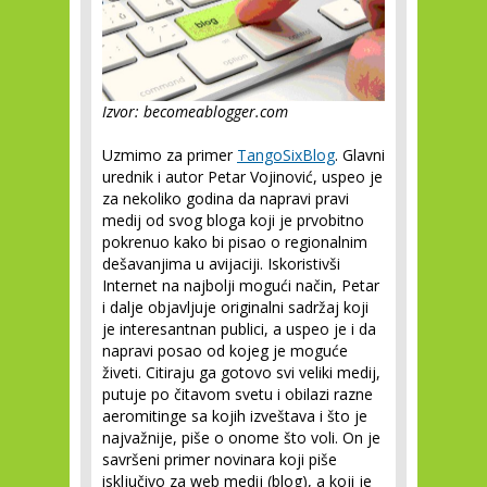
Izvor: becomeablogger.com
Uzmimo za primer
TangoSixBlog
. Glavni
urednik i autor Petar Vojinović, uspeo je
za nekoliko godina da napravi pravi
medij od svog bloga koji je prvobitno
pokrenuo kako bi pisao o regionalnim
dešavanjima u avijaciji. Iskoristivši
Internet na najbolji mogući način, Petar
i dalje objavljuje originalni sadržaj koji
je interesantnan publici, a uspeo je i da
napravi posao od kojeg je moguće
živeti. Citiraju ga gotovo svi veliki medij,
putuje po čitavom svetu i obilazi razne
aeromitinge sa kojih izveštava i što je
najvažnije, piše o onome što voli. On je
savršeni primer novinara koji piše
isključivo za web medij (blog), a koji je