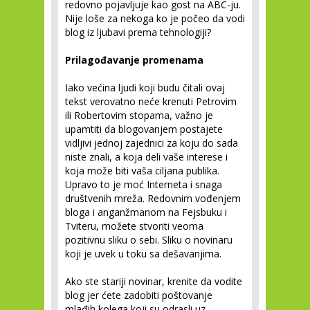
redovno pojavljuje kao gost na ABC-ju.
Nije loše za nekoga ko je počeo da vodi
blog iz ljubavi prema tehnologiji?
Prilagođavanje promenama
Iako većina ljudi koji budu čitali ovaj
tekst verovatno neće krenuti Petrovim
ili Robertovim stopama, važno je
upamtiti da blogovanjem postajete
vidljivi jednoj zajednici za koju do sada
niste znali, a koja deli vaše interese i
koja može biti vaša ciljana publika.
Upravo to je moć Interneta i snaga
društvenih mreža. Redovnim vođenjem
bloga i anganžmanom na Fejsbuku i
Tviteru, možete stvoriti veoma
pozitivnu sliku o sebi. Sliku o novinaru
koji je uvek u toku sa dešavanjima.
Ako ste stariji novinar, krenite da vodite
blog jer ćete zadobiti poštovanje
mlađih kolega koji su odrasli uz