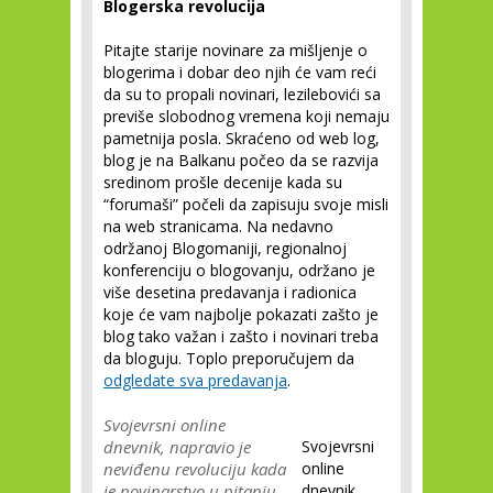
Blogerska revolucija
Pitajte starije novinare za mišljenje o
blogerima i dobar deo njih će vam reći
da su to propali novinari, lezilebovići sa
previše slobodnog vremena koji nemaju
pametnija posla. Skraćeno od web log,
blog je na Balkanu počeo da se razvija
sredinom prošle decenije kada su
“forumaši” počeli da zapisuju svoje misli
na web stranicama. Na nedavno
održanoj Blogomaniji, regionalnoj
konferenciju o blogovanju, održano je
više desetina predavanja i radionica
koje će vam najbolje pokazati zašto je
blog tako važan i zašto i novinari treba
da bloguju. Toplo preporučujem da
odgledate sva predavanja
.
Svojevrsni online
dnevnik, napravio je
Svojevrsni
neviđenu revoluciju kada
online
je novinarstvo u pitanju.
dnevnik,