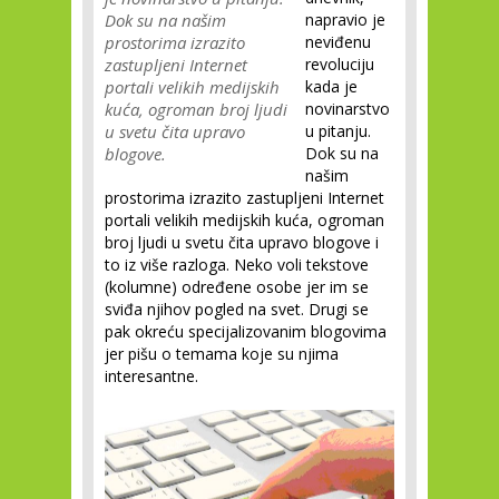
Dok su na našim
napravio je
prostorima izrazito
neviđenu
zastupljeni Internet
revoluciju
portali velikih medijskih
kada je
kuća, ogroman broj ljudi
novinarstvo
u svetu čita upravo
u pitanju.
blogove.
Dok su na
našim
prostorima izrazito zastupljeni Internet
portali velikih medijskih kuća, ogroman
broj ljudi u svetu čita upravo blogove i
to iz više razloga. Neko voli tekstove
(kolumne) određene osobe jer im se
sviđa njihov pogled na svet. Drugi se
pak okreću specijalizovanim blogovima
jer pišu o temama koje su njima
interesantne.