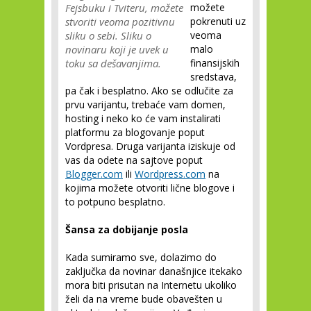
Fejsbuku i Tviteru, možete
možete
stvoriti veoma pozitivnu
pokrenuti uz
sliku o sebi. Sliku o
veoma
novinaru koji je uvek u
malo
toku sa dešavanjima.
finansijskih
sredstava,
pa čak i besplatno. Ako se odlučite za
prvu varijantu, trebaće vam domen,
hosting i neko ko će vam instalirati
platformu za blogovanje poput
Vordpresa. Druga varijanta iziskuje od
vas da odete na sajtove poput
Blogger.com
ili
Wordpress.com
na
kojima možete otvoriti lične blogove i
to potpuno besplatno.
Šansa za dobijanje posla
Kada sumiramo sve, dolazimo do
zaključka da novinar današnjice itekako
mora biti prisutan na Internetu ukoliko
želi da na vreme bude obavešten u