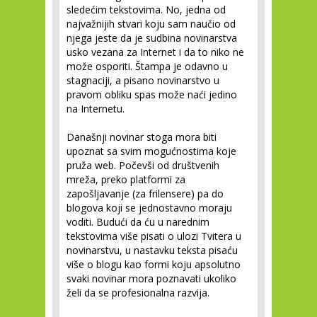
sledećim tekstovima. No, jedna od
najvažnijih stvari koju sam naučio od
njega jeste da je sudbina novinarstva
usko vezana za Internet i da to niko ne
može osporiti. Štampa je odavno u
stagnaciji, a pisano novinarstvo u
pravom obliku spas može naći jedino
na Internetu.
Današnji novinar stoga mora biti
upoznat sa svim mogućnostima koje
pruža web. Počevši od društvenih
mreža, preko platformi za
zapošljavanje (za frilensere) pa do
blogova koji se jednostavno moraju
voditi. Budući da ću u narednim
tekstovima više pisati o ulozi Tvitera u
novinarstvu, u nastavku teksta pisaću
više o blogu kao formi koju apsolutno
svaki novinar mora poznavati ukoliko
želi da se profesionalna razvija.