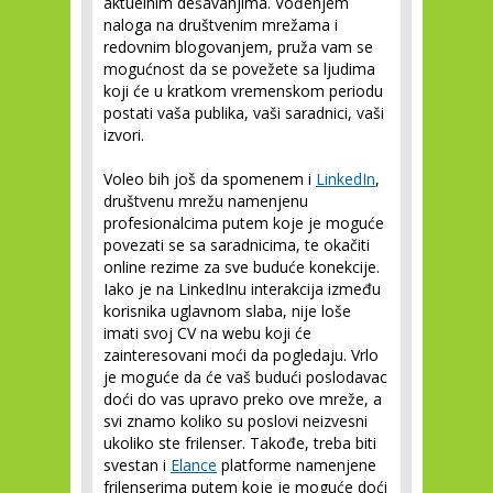
aktuelnim dešavanjima. Vođenjem
naloga na društvenim mrežama i
redovnim blogovanjem, pruža vam se
mogućnost da se povežete sa ljudima
koji će u kratkom vremenskom periodu
postati vaša publika, vaši saradnici, vaši
izvori.
Voleo bih još da spomenem i
LinkedIn
,
društvenu mrežu namenjenu
profesionalcima putem koje je moguće
povezati se sa saradnicima, te okačiti
online rezime za sve buduće konekcije.
Iako je na LinkedInu interakcija između
korisnika uglavnom slaba, nije loše
imati svoj CV na webu koji će
zainteresovani moći da pogledaju. Vrlo
je moguće da će vaš budući poslodavac
doći do vas upravo preko ove mreže, a
svi znamo koliko su poslovi neizvesni
ukoliko ste frilenser. Takođe, treba biti
svestan i
Elance
platforme namenjene
frilenserima putem koje je moguće doći