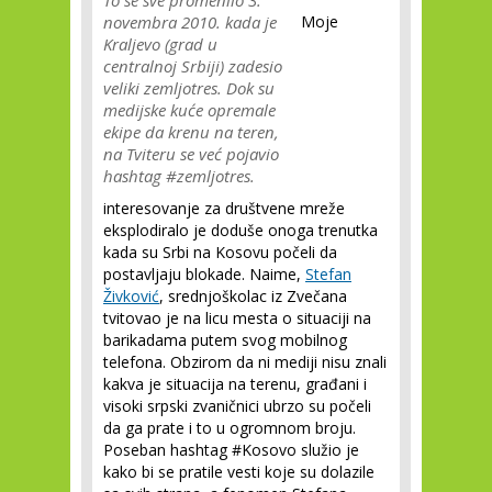
novembra 2010. kada je
Moje
Kraljevo (grad u
centralnoj Srbiji) zadesio
veliki zemljotres. Dok su
medijske kuće opremale
ekipe da krenu na teren,
na Tviteru se već pojavio
hashtag #zemljotres.
interesovanje za društvene mreže
eksplodiralo je doduše onoga trenutka
kada su Srbi na Kosovu počeli da
postavljaju blokade. Naime,
Stefan
Živković
, srednjoškolac iz Zvečana
tvitovao je na licu mesta o situaciji na
barikadama putem svog mobilnog
telefona. Obzirom da ni mediji nisu znali
kakva je situacija na terenu, građani i
visoki srpski zvaničnici ubrzo su počeli
da ga prate i to u ogromnom broju.
Poseban hashtag #Kosovo služio je
kako bi se pratile vesti koje su dolazile