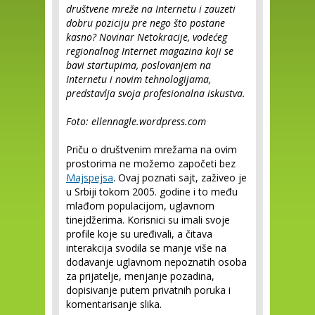
društvene mreže na Internetu i zauzeti
dobru poziciju pre nego što postane
kasno? Novinar Netokracije, vodećeg
regionalnog Internet magazina koji se
bavi startupima, poslovanjem na
Internetu i novim tehnologijama,
predstavlja svoja profesionalna iskustva.
Foto:
ellennagle.wordpress.com
Priču o društvenim mrežama na ovim
prostorima ne možemo započeti bez
Majspejsa
. Ovaj poznati sajt, zaživeo je
u Srbiji tokom 2005. godine i to među
mlađom populacijom, uglavnom
tinejdžerima. Korisnici su imali svoje
profile koje su uređivali, a čitava
interakcija svodila se manje više na
dodavanje uglavnom nepoznatih osoba
za prijatelje, menjanje pozadina,
dopisivanje putem privatnih poruka i
komentarisanje slika.