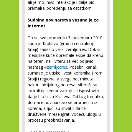
ali je moj nivo interakcije i dalje bio
premali u poređenju sa ostatkom.
Sudbina novinarstva vezana je za
Internet
To se sve promenilo 3. novembra 2010.
kada je Kraljevo (grad u centralnoj
Srbiji) zadesio veliki zemljotres. Dok su
medijske kuće opremale ekipe da krenu
na teren, na Tviteru se već pojavio
hashtag
#zemljotres
. Posebni kanal,
sumirao je utiske i vesti korisnika širom
Srbiji i regiona, a svega pet minuta
nakon inicijalnog potresa tviteraši su
locirali epicentar za koji se ispostavilo
da je bio blizu Kraljeva. Od tog trenutka,
domaće novinarstvo se promenilo iz
korena, a ljudi su shvatili da će
društvene mreže igrati vodeću ulogu u
procesu preobražavanja.
To se sve promenilo 3.