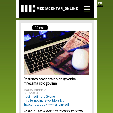
Skip to
BHS
main
ENG
content
Prisustvo novinara na društvenim
mrežama i blogovima
Marko Mudrinić
20/05/2013
novi mediji
društvene
mreže
novinarstvo
blog
My
Space
facebook
twitter
LinkedIn
Zašto bi svaki novinar trebao koristiti