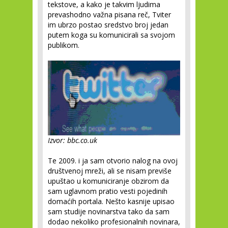
tekstove, a kako je takvim ljudima
prevashodno važna pisana reč, Tviter
im ubrzo postao sredstvo broj jedan
putem koga su komunicirali sa svojom
publikom.
Izvor: bbc.co.uk
Te 2009. i ja sam otvorio nalog na ovoj
društvenoj mreži, ali se nisam previše
upuštao u komuniciranje obzirom da
sam uglavnom pratio vesti pojedinih
domaćih portala. Nešto kasnije upisao
sam studije novinarstva tako da sam
dodao nekoliko profesionalnih novinara,