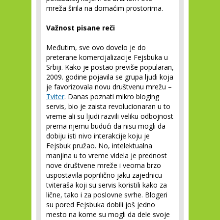
mreža širila na domaćim prostorima.
Važnost pisane reči
Međutim, sve ovo dovelo je do
preterane komercijalizacije Fejsbuka u
Srbiji. Kako je postao previše popularan,
2009. godine pojavila se grupa ljudi koja
je favorizovala novu društvenu mrežu –
Tviter
. Danas poznati mikro bloging
servis, bio je zaista revolucionaran u to
vreme ali su ljudi razvili veliku odbojnost
prema njemu budući da nisu mogli da
dobiju isti nivo interakcije koju je
Fejsbuk pružao. No, intelektualna
manjina u to vreme videla je prednost
nove društvene mreže i veoma brzo
uspostavila poprilično jaku zajednicu
tviteraša koji su servis koristili kako za
lične, tako i za poslovne svrhe. Blogeri
su pored Fejsbuka dobili još jedno
mesto na kome su mogli da dele svoje