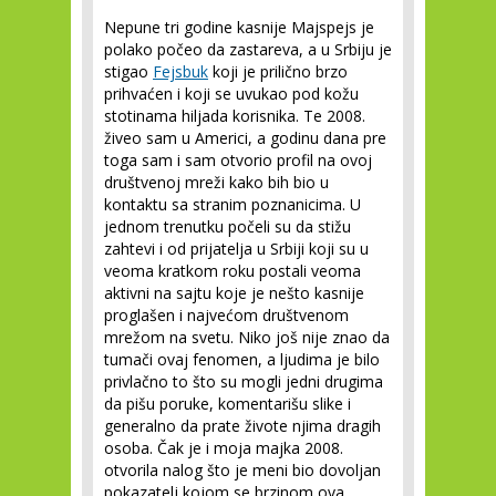
Nepune tri godine kasnije Majspejs je
polako počeo da zastareva, a u Srbiju je
stigao
Fejsbuk
koji je prilično brzo
prihvaćen i koji se uvukao pod kožu
stotinama hiljada korisnika. Te 2008.
živeo sam u Americi, a godinu dana pre
toga sam i sam otvorio profil na ovoj
društvenoj mreži kako bih bio u
kontaktu sa stranim poznanicima. U
jednom trenutku počeli su da stižu
zahtevi i od prijatelja u Srbiji koji su u
veoma kratkom roku postali veoma
aktivni na sajtu koje je nešto kasnije
proglašen i najvećom društvenom
mrežom na svetu. Niko još nije znao da
tumači ovaj fenomen, a ljudima je bilo
privlačno to što su mogli jedni drugima
da pišu poruke, komentarišu slike i
generalno da prate živote njima dragih
osoba. Čak je i moja majka 2008.
otvorila nalog što je meni bio dovoljan
pokazatelj kojom se brzinom ova