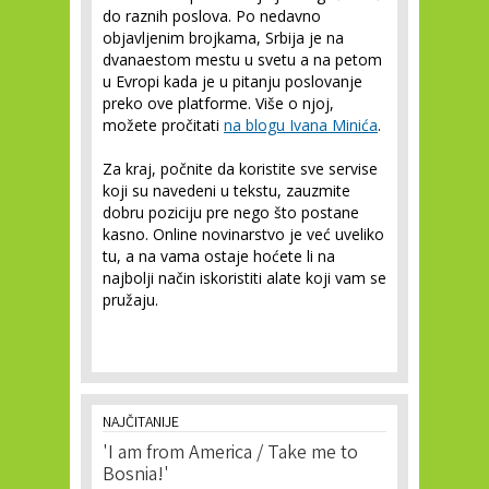
do raznih poslova. Po nedavno
objavljenim brojkama, Srbija je na
dvanaestom mestu u svetu a na petom
u Evropi kada je u pitanju poslovanje
preko ove platforme. Više o njoj,
možete pročitati
na blogu Ivana Minića
.
Za kraj, počnite da koristite sve servise
koji su navedeni u tekstu, zauzmite
dobru poziciju pre nego što postane
kasno. Online novinarstvo je već uveliko
tu, a na vama ostaje hoćete li na
najbolji način iskoristiti alate koji vam se
pružaju.
NAJČITANIJE
'I am from America / Take me to
Bosnia!'