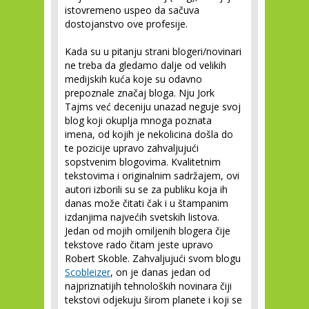
istovremeno uspeo da sačuva
dostojanstvo ove profesije.
Kada su u pitanju strani blogeri/novinari
ne treba da gledamo dalje od velikih
medijskih kuća koje su odavno
prepoznale značaj bloga. Nju Jork
Tajms već deceniju unazad neguje svoj
blog koji okuplja mnoga poznata
imena, od kojih je nekolicina došla do
te pozicije upravo zahvaljujući
sopstvenim blogovima. Kvalitetnim
tekstovima i originalnim sadržajem, ovi
autori izborili su se za publiku koja ih
danas može čitati čak i u štampanim
izdanjima najvećih svetskih listova.
Jedan od mojih omiljenih blogera čije
tekstove rado čitam jeste upravo
Robert Skoble. Zahvaljujući svom blogu
Scobleizer
, on je danas jedan od
najpriznatijih tehnoloških novinara čiji
tekstovi odjekuju širom planete i koji se