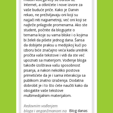
Internet, a otkrićete i nove izvore za
vaše buduće priče. Kako je Darvin
rekao, ne preživljavaju oni koji su
najjači niti najpametniji, već oni koji se
najbrže prilagode promenama. Ako ste
student, počnite da blogujete o
temama koje su vama bliske i o kojima
bi želeli da pišete jednog dana. Šansa
da dobijete praksu u medijskoj kući po
izboru biće značajno veća kada urednik
pročita vaše tekstove i vidi da ste već
upoznati sa materijom. Vođenje bloga
takođe izoštrava vašu sposobnost
pisanja, a nakon nekoliko postova
primetićete da je i sama interakcija sa
publikom znatno izraženija. Dodatna
dobrobit je i to što ćete naučiti kako da
obogatite vaše tekstove
multimedijalnim materijalom.
Redovnim vođenjem
bloga i anganžmanom na
Blog danas