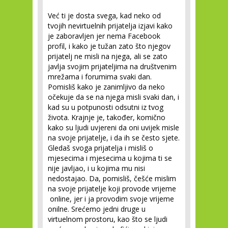
Već ti je dosta svega, kad neko od
tvojih nevirtuelnih prijatelja izjavi kako
je zaboravljen jer nema Facebook
profil, i kako je tužan zato što njegov
prijatelj ne misli na njega, ali se zato
javlja svojim prijateljima na društvenim
mrežama i forumima svaki dan.
Pomisliš kako je zanimljivo da neko
očekuje da se na njega misli svaki dan, i
kad su u potpunosti odsutni iz tvog
života. Krajnje je, također, komično
kako su ljudi uvjereni da oni uvijek misle
na svoje prijatelje, i da ih se često sjete.
Gledaš svoga prijatelja i misliš o
mjesecima i mjesecima u kojima ti se
nije javljao, i u kojima mu nisi
nedostajao. Da, pomisliš, češće mislim
na svoje prijatelje koji provode vrijeme
online, jer i ja provodim svoje vrijeme
onilne. Srećemo jedni druge u
virtuelnom prostoru, kao što se ljudi