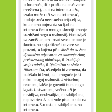
o forumašu, ili iz profila na društvenim
mrežama („Ljudi na internetu lažu,
svako može reći sve na internetu“,
dodaje treća nevirtuelna prijateljica,
koja nema pojma da su ljudi na
internetu često mnogo iskreniji i manje
suzdržani nego u realnosti). Nastavljaš
sa zamišljanjem. Iznad svake osobe je
ikonica, na koju klikneš i otvore se
prozori, u kojima piše:
Misli da su žene
djelimično odgovorne za silovanje zbog
preizazovnog oblačenj
a, ili
Izrabljuje
svoje radnike
, ili
Djelimično se slaže s
Hitlerom
. Da, uštedjelo bi vremena, da
olakšalo bi život, da – moguće je. U
nekoj drugoj realnosti. U virtuelnoj
realnosti, lakše je govoriti istinu nego
lagati. U stvarnosti, većina laži je
nevidljiva, neuhvatljiva, nezabilježena,
nepoveziva. A ljudi vole pisati o sebi na
internetu. Što ostaje zabilježeno, na
internetu.