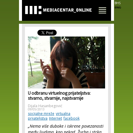
Skip to
BHS
main
ENG
content
U odbranu virtuelnog prijateljstva:
stvarno, stvarnije, najstvarnije
Dijala Hasanbegović
09/05/2013
socijalne mreže
virtualna
prijateljstva
Internet
facebook
„Nema više duboke i iskrene povezanosti
među ljudima, kao nekad. Žurba i strka,