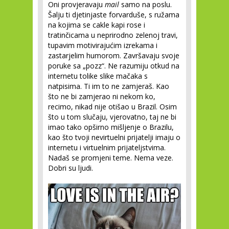
Oni provjeravaju
mail
samo na poslu.
Šalju ti djetinjaste forvarduše, s ružama
na kojima se cakle kapi rose i
tratinčicama u neprirodno zelenoj travi,
tupavim motivirajućim izrekama i
zastarjelim humorom. Završavaju svoje
poruke sa „pozz“. Ne razumiju otkud na
internetu tolike slike mačaka s
natpisima. Ti im to ne zamjeraš. Kao
što ne bi zamjerao ni nekom ko,
recimo, nikad nije otišao u Brazil. Osim
što u tom slučaju, vjerovatno, taj ne bi
imao tako opširno mišljenje o Brazilu,
kao što tvoji nevirtuelni prijatelji imaju o
internetu i virtuelnim prijateljstvima.
Nadaš se promjeni teme. Nema veze.
Dobri su ljudi.