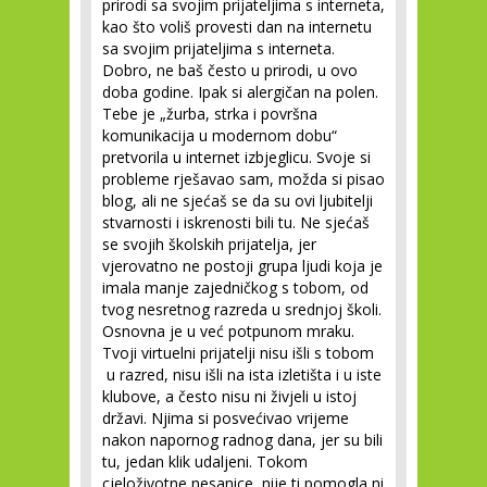
prirodi sa svojim prijateljima s interneta,
kao što voliš provesti dan na internetu
sa svojim prijateljima s interneta.
Dobro, ne baš često u prirodi, u ovo
doba godine. Ipak si alergičan na polen.
Tebe je „žurba, strka i površna
komunikacija u modernom dobu“
pretvorila u internet izbjeglicu. Svoje si
probleme rješavao sam, možda si pisao
blog, ali ne sjećaš se da su ovi ljubitelji
stvarnosti i iskrenosti bili tu. Ne sjećaš
se svojih školskih prijatelja, jer
vjerovatno ne postoji grupa ljudi koja je
imala manje zajedničkog s tobom, od
tvog nesretnog razreda u srednjoj školi.
Osnovna je u već potpunom mraku.
Tvoji virtuelni prijatelji nisu išli s tobom
u razred, nisu išli na ista izletišta i u iste
klubove, a često nisu ni živjeli u istoj
državi. Njima si posvećivao vrijeme
nakon napornog radnog dana, jer su bili
tu, jedan klik udaljeni. Tokom
cjeloživotne nesanice, nije ti pomogla ni