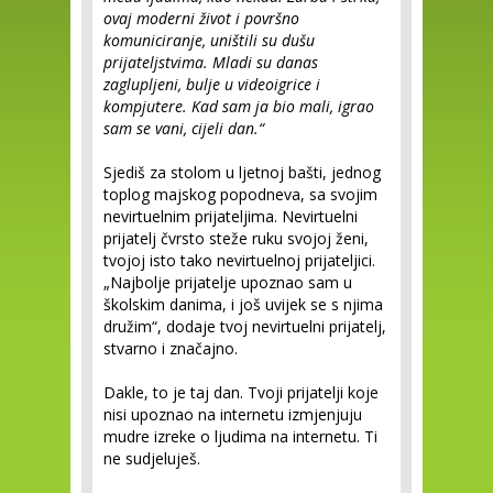
ovaj moderni život i površno
komuniciranje, uništili su dušu
prijateljstvima. Mladi su danas
zaglupljeni, bulje u videoigrice i
kompjutere. Kad sam ja bio mali, igrao
sam se vani, cijeli dan.“
Sjediš za stolom u ljetnoj bašti, jednog
toplog majskog popodneva, sa svojim
nevirtuelnim prijateljima. Nevirtuelni
prijatelj čvrsto steže ruku svojoj ženi,
tvojoj isto tako nevirtuelnoj prijateljici.
„Najbolje prijatelje upoznao sam u
školskim danima, i još uvijek se s njima
družim“, dodaje tvoj nevirtuelni prijatelj,
stvarno i značajno.
Dakle, to je taj dan. Tvoji prijatelji koje
nisi upoznao na internetu izmjenjuju
mudre izreke o ljudima na internetu. Ti
ne sudjeluješ.