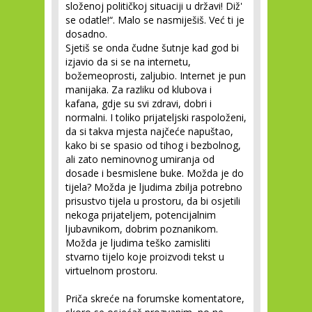
složenoj političkoj situaciji u državi! Diž'
se odatle!“. Malo se nasmiješiš. Već ti je
dosadno.
Sjetiš se onda čudne šutnje kad god bi
izjavio da si se na internetu,
božemeoprosti, zaljubio. Internet je pun
manijaka. Za razliku od klubova i
kafana, gdje su svi zdravi, dobri i
normalni. I toliko prijateljski raspoloženi,
da si takva mjesta najčeće napuštao,
kako bi se spasio od tihog i bezbolnog,
ali zato neminovnog umiranja od
dosade i besmislene buke. Možda je do
tijela? Možda je ljudima zbilja potrebno
prisustvo tijela u prostoru, da bi osjetili
nekoga prijateljem, potencijalnim
ljubavnikom, dobrim poznanikom.
Možda je ljudima teško zamisliti
stvarno tijelo koje proizvodi tekst u
virtuelnom prostoru.
Priča skreće na forumske komentatore,