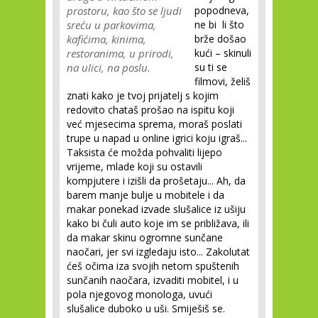
prostoru, kao što se ljudi
popodneva,
sreću u parkovima,
ne bi li što
kafićima, kinima,
brže došao
restoranima, u prirodi,
kući – skinuli
na ulici, na poslu.
su ti se
filmovi, želiš
znati kako je tvoj prijatelj s kojim
redovito chataš prošao na ispitu koji
već mjesecima sprema, moraš poslati
trupe u napad u online igrici koju igraš...
Taksista će možda pohvaliti lijepo
vrijeme, mlade koji su ostavili
kompjutere i izišli da prošetaju... Ah, da
barem manje bulje u mobitele i da
makar ponekad izvade slušalice iz ušiju
kako bi čuli auto koje im se približava, ili
da makar skinu ogromne sunčane
naočari, jer svi izgledaju isto... Zakolutat
ćeš očima iza svojih netom spuštenih
sunčanih naočara, izvaditi mobitel, i u
pola njegovog monologa, uvući
slušalice duboko u uši. Smiješiš se.