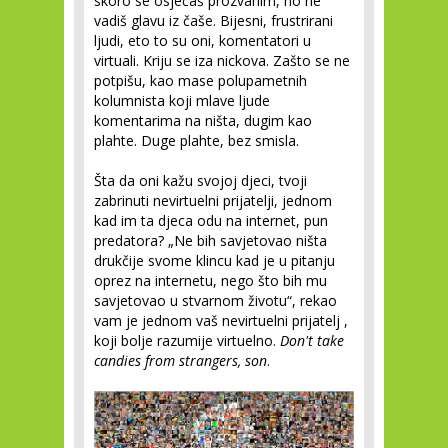
skoro se osjećaš prozvanim, no ne
vadiš glavu iz čaše. Bijesni, frustrirani
ljudi, eto to su oni, komentatori u
virtuali. Kriju se iza nickova. Zašto se ne
potpišu, kao mase polupametnih
kolumnista koji mlave ljude
komentarima na ništa, dugim kao
plahte. Duge plahte, bez smisla.
Šta da oni kažu svojoj djeci, tvoji
zabrinuti nevirtuelni prijatelji, jednom
kad im ta djeca odu na internet, pun
predatora? „Ne bih savjetovao ništa
drukčije svome klincu kad je u pitanju
oprez na internetu, nego što bih mu
savjetovao u stvarnom životu“, rekao
vam je jednom vaš nevirtuelni prijatelj ,
koji bolje razumije virtuelno.
Don't take
candies from strangers, son
.