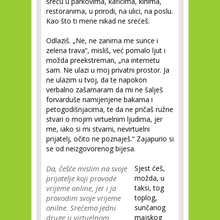
sreću u parkovima, kafićima, kinima,
restoranima, u prirodi, na ulici, na poslu.
Kao što ti mene nikad ne srećeš.
Odlaziš. „Ne, ne zanima me sunce i
zelena trava“, misliš, već pomalo ljut i
možda preekstreman, „na internetu
sam. Ne ulazi u moj privatni prostor. Ja
ne ulazim u tvoj, da te napokon
verbalno zašamaram da mi ne šalješ
forvarduše namijenjene bakama i
petogodišnjacima, te da ne pričaš ružne
stvari o mojim virtuelnim ljudima, jer
me, iako si mi stvarni, nevirtuelni
prijatelj, očito ne poznaješ.“ Zajapurio si
se od neizgovorenog bijesa.
Da, češće mislim na svoje
Sjest ćeš,
prijatelje koji provode
možda, u
vrijeme online, jer i ja
taksi, tog
provodim svoje vrijeme
toplog,
onilne. Srećemo jedni
sunčanog
druge u virtuelnom
majskog