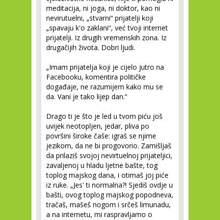
meditacija, ni joga, ni doktor, kao ni
nevirutuelni, „stvarni“ prijatelji koji
„spavaju k'o zaklani“, već tvoji internet
prijatelji. Iz drugih vremenskih zona. Iz
drugačijih života. Dobri ljudi.
„Imam prijatelja koji je cijelo jutro na
Facebooku, komentira političke
događaje, ne razumijem kako mu se
da. Vani je tako lijep dan.“
Drago ti je što je led u tvom piću još
uvijek neotopljen, jedar, pliva po
površini široke čaše: igraš se njime
jezikom, da ne bi progovorio. Zamišljaš
da prilaziš svojoj nevirtuelnoj prijateljici,
zavaljenoj u hladu ljetne bašte, tog
toplog majskog dana, i otimaš joj piće
iz ruke. „Jes' ti normalna?! Sjediš ovdje u
bašti, ovog toplog majskog popodneva,
tračaš, mašeš nogom i srčeš limunadu,
a na internetu, mi raspravljamo o