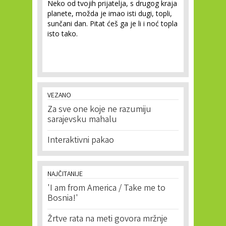
Neko od tvojih prijatelja, s drugog kraja
planete, možda je imao isti dugi, topli,
sunčani dan. Pitat ćeš ga je li i noć topla
isto tako.
VEZANO
Za sve one koje ne razumiju
sarajevsku mahalu
Interaktivni pakao
NAJČITANIJE
'I am from America / Take me to
Bosnia!'
Žrtve rata na meti govora mržnje