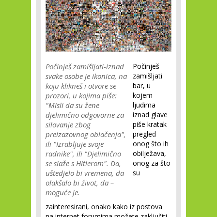
Počinješ zamišljati-iznad
Počinješ
svake osobe je ikonica, na
zamišljati
koju klikneš i otvore se
bar, u
prozori, u kojima piše:
kojem
"Misli da su žene
ljudima
djelimično odgovorne za
iznad glave
silovanje zbog
piše kratak
preizazovnog oblačenja",
pregled
ili "Izrabljuje svoje
onog što ih
radnike", ili "Djelimično
obilježava,
se slaže s Hitlerom". Da,
onog za što
uštedjelo bi vremena, da
su
olakšalo bi život, da –
moguće je.
zainteresirani, onako kako iz postova
na internet forumima možete zaključiti