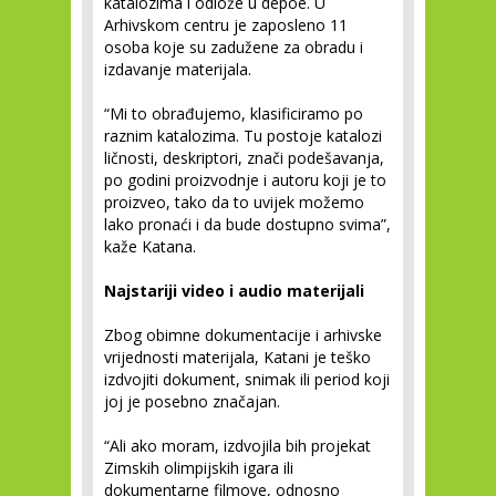
katalozima i odlože u depoe. U
Arhivskom centru je zaposleno 11
osoba koje su zadužene za obradu i
izdavanje materijala.
“Mi to obrađujemo, klasificiramo po
raznim katalozima. Tu postoje katalozi
ličnosti, deskriptori, znači podešavanja,
po godini proizvodnje i autoru koji je to
proizveo, tako da to uvijek možemo
lako pronaći i da bude dostupno svima”,
kaže Katana.
Najstariji video i audio materijali
Zbog obimne dokumentacije i arhivske
vrijednosti materijala, Katani je teško
izdvojiti dokument, snimak ili period koji
joj je posebno značajan.
“Ali ako moram, izdvojila bih projekat
Zimskih olimpijskih igara ili
dokumentarne filmove, odnosno