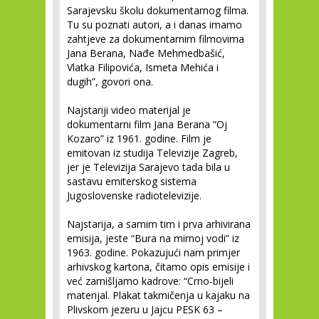
Sarajevsku školu dokumentarnog filma.
Tu su poznati autori, a i danas imamo
zahtjeve za dokumentarnim filmovima
Jana Berana, Nađe Mehmedbašić,
Vlatka Filipovića, Ismeta Mehića i
dugih”, govori ona.
Najstariji video materijal je
dokumentarni film Jana Berana “Oj
Kozaro” iz 1961. godine. Film je
emitovan iz studija Televizije Zagreb,
jer je Televizija Sarajevo tada bila u
sastavu emiterskog sistema
Jugoslovenske radiotelevizije.
Najstarija, a samim tim i prva arhivirana
emisija, jeste “Bura na mirnoj vodi” iz
1963. godine. Pokazujući nam primjer
arhivskog kartona, čitamo opis emisije i
već zamišljamo kadrove: “Crno-bijeli
materijal. Plakat takmičenja u kajaku na
Plivskom jezeru u Jajcu PESK 63 –