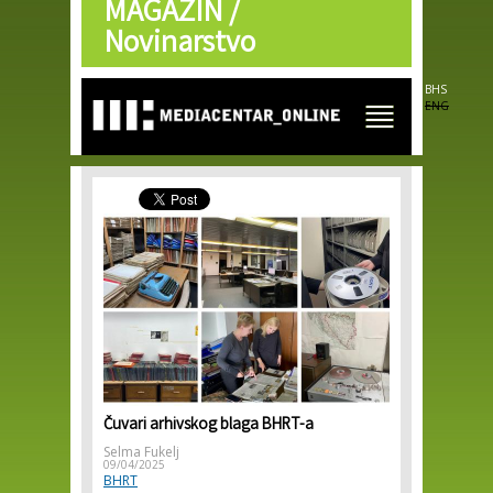
MAGAZIN /
Skip to
main
Novinarstvo
content
BHS
ENG
Čuvari arhivskog blaga BHRT-a
Selma Fukelj
09/04/2025
BHRT