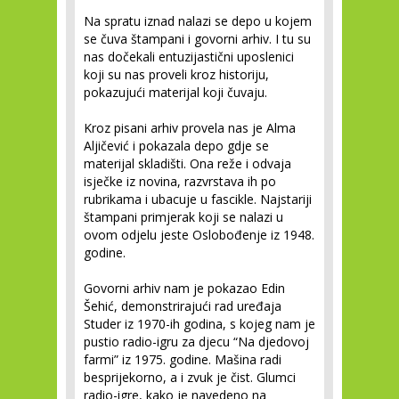
Na spratu iznad nalazi se depo u kojem
se čuva štampani i govorni arhiv. I tu su
nas dočekali entuzijastični uposlenici
koji su nas proveli kroz historiju,
pokazujući materijal koji čuvaju.
Kroz pisani arhiv provela nas je Alma
Aljičević i pokazala depo gdje se
materijal skladišti. Ona reže i odvaja
isječke iz novina, razvrstava ih po
rubrikama i ubacuje u fascikle. Najstariji
štampani primjerak koji se nalazi u
ovom odjelu jeste Oslobođenje iz 1948.
godine.
Govorni arhiv nam je pokazao Edin
Šehić, demonstrirajući rad uređaja
Studer iz 1970-ih godina, s kojeg nam je
pustio radio-igru za djecu “Na djedovoj
farmi” iz 1975. godine. Mašina radi
besprijekorno, a i zvuk je čist. Glumci
radio-igre, kako je navedeno na