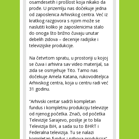
osamdesetih i prošlost koja nikako da
prođe. U prizemlju nas dočekuje jedna
od zaposlenica Arhivskog centra. Već iz
kratkog razgovora s njom može se
naslutiti koliko je zaposlenicima stalo
do onoga što brižno čuvaju unutar
debelih zidova – decenije radijske i
televizijske produkcije.
Na četvrtom spratu, u prostoriji u kojoj
se čuva i arhivira sav video materijal, sa
zida se osmjehuje Tito. Tamo nas
dočekuje Amela Katana, rukovoditeljica
Arhivskog centra, koja u centru radi već
31 godinu.
“Arhivski centar sadrži kompletan
fundus i kompletnu produkciju televizije
od njenog početka. Znači, od početka
Televizije Sarajevo, poslije je to bila
Televizija BiH, a sada su to BHRT i
Federalna televizija. Tu se nalazi
kompletan fundus i njihova produkcija”,