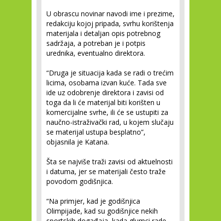
U obrascu novinar navodi ime i prezime,
redakciju kojoj pripada, svrhu korištenja
materijala i detaljan opis potrebnog
sadržaja, a potreban je i potpis
urednika, eventualno direktora.
“Druga je situacija kada se radi o trećim
licima, osobama izvan kuće. Tada sve
ide uz odobrenje direktora i zavisi od
toga da li će materijal biti korišten u
komercijalne svrhe, ili će se ustupiti za
naučno-istraživački rad, u kojem slučaju
se materijal ustupa besplatno”,
objasnila je Katana.
Šta se najviše traži zavisi od aktuelnosti
i datuma, jer se materijali često traže
povodom godišnjica.
“Na primjer, kad je godišnjica
Olimpijade, kad su godišnjice nekih
sportskih događaja, kada glumci rade