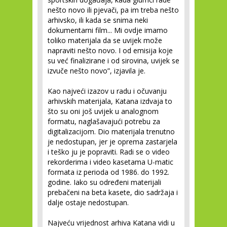
nešto novo ili pjevači, pa im treba nešto
arhivsko, ili kada se snima neki
dokumentarni film... Mi ovdje imamo
toliko materijala da se uvijek može
napraviti nešto novo. I od emisija koje
su već finalizirane i od sirovina, uvijek se
izvuče nešto novo”, izjavila je.
Kao najveći izazov u radu i očuvanju
arhivskih materijala, Katana izdvaja to
što su oni još uvijek u analognom
formatu, naglašavajući potrebu za
digitalizacijom. Dio materijala trenutno
je nedostupan, jer je oprema zastarjela
i teško ju je popraviti. Radi se o video
rekorderima i video kasetama U-matic
formata iz perioda od 1986. do 1992.
godine. Iako su određeni materijali
prebačeni na beta kasete, dio sadržaja i
dalje ostaje nedostupan.
Najveću vrijednost arhiva Katana vidi u