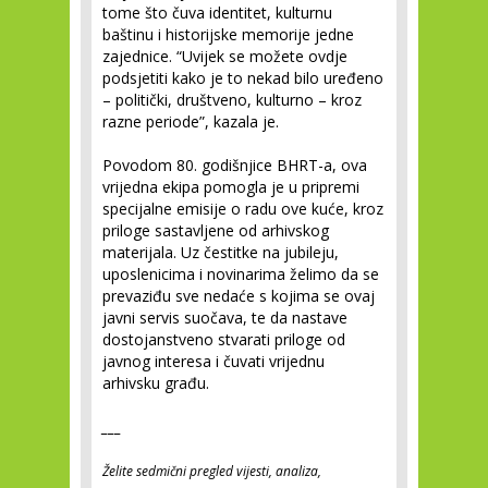
tome što čuva identitet, kulturnu
baštinu i historijske memorije jedne
zajednice. “Uvijek se možete ovdje
podsjetiti kako je to nekad bilo uređeno
– politički, društveno, kulturno – kroz
razne periode”, kazala je.
Povodom 80. godišnjice BHRT-a, ova
vrijedna ekipa pomogla je u pripremi
specijalne emisije o radu ove kuće, kroz
priloge sastavljene od arhivskog
materijala. Uz čestitke na jubileju,
uposlenicima i novinarima želimo da se
prevaziđu sve nedaće s kojima se ovaj
javni servis suočava, te da nastave
dostojanstveno stvarati priloge od
javnog interesa i čuvati vrijednu
arhivsku građu.
___
Želite sedmični pregled vijesti, analiza,