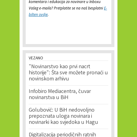
komentara i edukacija za novinare u Inboxu
Vašeg e-maila? Pretplatite se na naš besplatni
E-
bilten ovdje
.
VEZANO
"Novinarstvo kao prvi nacrt
historije": Šta sve možete pronaći u
novinskom arhivu
Infobiro Mediacentra, čuvar
novinarstva u BiH
Golubović: U BiH nedovoljno
prepoznata uloga novinara i
novinarki kao svjedoka u Hagu
Digitalizacija periodičnih ratnih