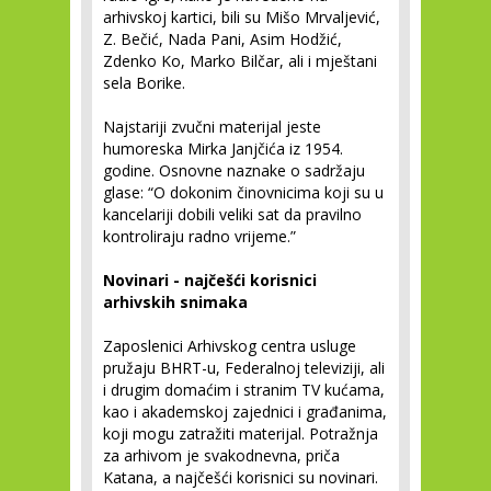
arhivskoj kartici, bili su Mišo Mrvaljević,
Z. Bečić, Nada Pani, Asim Hodžić,
Zdenko Ko, Marko Bilčar, ali i mještani
sela Borike.
Najstariji zvučni materijal jeste
humoreska Mirka Janjčića iz 1954.
godine. Osnovne naznake o sadržaju
glase: “O dokonim činovnicima koji su u
kancelariji dobili veliki sat da pravilno
kontroliraju radno vrijeme.”
Novinari - najčešći korisnici
arhivskih snimaka
Zaposlenici Arhivskog centra usluge
pružaju BHRT-u, Federalnoj televiziji, ali
i drugim domaćim i stranim TV kućama,
kao i akademskoj zajednici i građanima,
koji mogu zatražiti materijal. Potražnja
za arhivom je svakodnevna, priča
Katana, a najčešći korisnici su novinari.