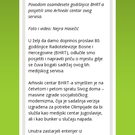
Povodom osamdesete godišnjice BHRT-a
posjetili smo Arhivski centar ovog
servisa.
Foto i video: Nejra Hasečić
U želji da damo doprinos proslavi 80.
godišnjice Radiotelevizije Bosne i
Hercegovine (BHRT), odlučile smo
posjetiti i napraviti priču o mjestu gdje
se čuva bogati sadržaj ovog bh.
medijskog servisa.
Arhivski centar BHRT-a smješten je na
četvrtom i petom spratu Sivog doma –
masivne zgrade socijalističkog
modernizma, čija je sadašnja verzija
izgrađena za potrebe Olimpijade da bi
služila kao medijski centar Jugoslavije,
ali i kao bunker u slučaju napada.
Unutra zastarjeli enterijer iz