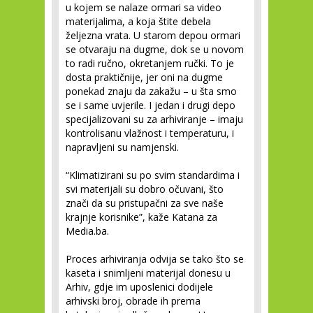
u kojem se nalaze ormari sa video
materijalima, a koja štite debela
željezna vrata. U starom depou ormari
se otvaraju na dugme, dok se u novom
to radi ručno, okretanjem ručki. To je
dosta praktičnije, jer oni na dugme
ponekad znaju da zakažu – u šta smo
se i same uvjerile. I jedan i drugi depo
specijalizovani su za arhiviranje – imaju
kontrolisanu vlažnost i temperaturu, i
napravljeni su namjenski.
“Klimatizirani su po svim standardima i
svi materijali su dobro očuvani, što
znači da su pristupačni za sve naše
krajnje korisnike”, kaže Katana za
Media.ba.
Proces arhiviranja odvija se tako što se
kaseta i snimljeni materijal donesu u
Arhiv, gdje im uposlenici dodijele
arhivski broj, obrade ih prema