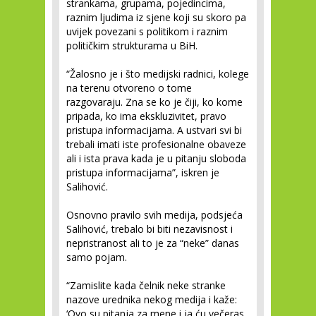
strankama, grupama, pojedincima,
raznim ljudima iz sjene koji su skoro pa
uvijek povezani s politikom i raznim
političkim strukturama u BiH.
“Žalosno je i što medijski radnici, kolege
na terenu otvoreno o tome
razgovaraju. Zna se ko je čiji, ko kome
pripada, ko ima ekskluzivitet, pravo
pristupa informacijama. A ustvari svi bi
trebali imati iste profesionalne obaveze
ali i ista prava kada je u pitanju sloboda
pristupa informacijama”, iskren je
Salihović.
Osnovno pravilo svih medija, podsjeća
Salihović, trebalo bi biti nezavisnost i
nepristranost ali to je za “neke” danas
samo pojam.
“Zamislite kada čelnik neke stranke
nazove urednika nekog medija i kaže:
‘Ovo su pitanja za mene i ja ću večeras