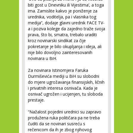
biti gost u Dnevniku ili Vijestima’, a toga
ima. Zamislite kakvo je poniženje za
urednika, voditelja, pa i vlasnika tog
medija”, dodaje glavni urednik FACE TV-
a i poziva kolege da zajedno traže svoja
prava, što bi, smatra, trebalo uraditi
kroz novinarski sindikat za čije
pokretanje je bilo okupljanja i ideja, ali
nije bilo dovoljno zainteresovanih
novinara u BiH.
Za novinara Istinomjera Faruka
Durmiševića mediji u BiH su slobodni
do mjere ugrožavanja finansijskih, ličnih
i privatnih interesa osnivača. Kada je
osnivač ugrožen i ucijenjen, tu sloboda
prestaje.
“Nažalost pojedini urednici su zapravo
produžena ruka političara pa ne treba
čuditi da se novinari susreću s
rečenicom da ih je zbog njihovog