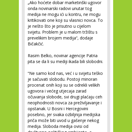
„Ako hoćete dobar marketinški ugovor
onda novinarski radovi unutar tog
medija ne mogu ići u kontru, ne mogu
kritikovati one koji su vlasnici novca. To
je nešto što je prisutno u cijelom
svijetu. Problem je u malom tržištu s
prevelikim brojem medija“, dodaje
Bičakčić.
Rasim Belko, novinar agencije Patria
pita se da li su mediji ikada bili slobodni.
“Ne samo kod nas, već i u svijetu teško
je sačuvati slobodu. Postoji minoran
procenat onih koji su se odrekli velikih
ugovora i većeg utjecaja zarad
očuvanja slobode, svi drugi plaćaju ceh
neophodnosti novca za preživljavanje i
opstanak. U Bosni i Hercegovini
posebno, jer svaka ozbiljnija medijska
priča može biti uvod u gašenje nekog
medija. Sloboda medija ovisi od