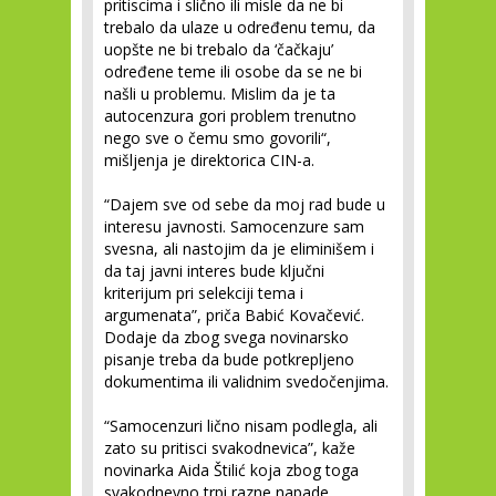
pritiscima i slično ili misle da ne bi
trebalo da ulaze u određenu temu, da
uopšte ne bi trebalo da ‘čačkaju’
određene teme ili osobe da se ne bi
našli u problemu. Mislim da je ta
autocenzura gori problem trenutno
nego sve o čemu smo govorili“,
mišljenja je direktorica CIN-a.
“Dajem sve od sebe da moj rad bude u
interesu javnosti. Samocenzure sam
svesna, ali nastojim da je eliminišem i
da taj javni interes bude ključni
kriterijum pri selekciji tema i
argumenata”, priča Babić Kovačević.
Dodaje da zbog svega novinarsko
pisanje treba da bude potkrepljeno
dokumentima ili validnim svedočenjima.
“Samocenzuri lično nisam podlegla, ali
zato su pritisci svakodnevica”, kaže
novinarka Aida Štilić koja zbog toga
svakodnevno trpi razne napade.