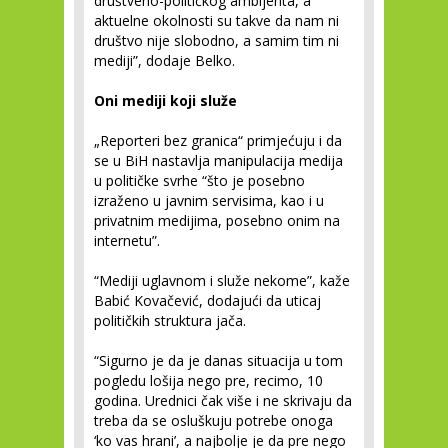
društveno-političkog ambijenta, a
aktuelne okolnosti su takve da nam ni
društvo nije slobodno, a samim tim ni
mediji”, dodaje Belko.
Oni mediji koji služe
„Reporteri bez granica“ primjećuju i da
se u BiH nastavlja manipulacija medija
u političke svrhe “što je posebno
izraženo u javnim servisima, kao i u
privatnim medijima, posebno onim na
internetu”.
“Mediji uglavnom i služe nekome”, kaže
Babić Kovačević, dodajući da uticaj
političkih struktura jača.
“Sigurno je da je danas situacija u tom
pogledu lošija nego pre, recimo, 10
godina. Urednici čak više i ne skrivaju da
treba da se osluškuju potrebe onoga
‘ko vas hrani’, a najbolje je da pre nego