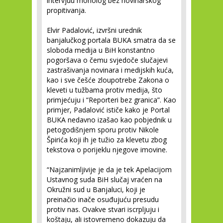
intervjuu monolog bez novinarskog
propitivanja.
Elvir Padalović, izvršni urednik
banjalučkog portala BUKA smatra da se
sloboda medija u BiH konstantno
pogoršava o čemu svjedoče slučajevi
zastrašivanja novinara i medijskih kuća,
kao i sve češće zloupotrebe Zakona o
kleveti u tužbama protiv medija, što
primjećuju i “Reporteri bez granica”. Kao
primjer, Padalović ističe kako je Portal
BUKA nedavno izašao kao pobjednik u
petogodišnjem sporu protiv Nikole
Špirića koji ih je tužio za klevetu zbog
tekstova o porijeklu njegove imovine.
“Najzanimljivije je da je tek Apelacijom
Ustavnog suda BiH slučaj vraćen na
Okružni sud u Banjaluci, koji je
preinačio inače osuđujuću presudu
protiv nas. Ovakve stvari iscrpljuju i
koštaju, ali istovremeno dokazuju da