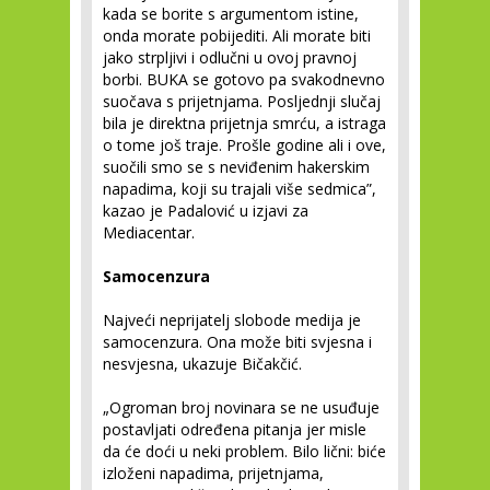
kada se borite s argumentom istine,
onda morate pobijediti. Ali morate biti
jako strpljivi i odlučni u ovoj pravnoj
borbi. BUKA se gotovo pa svakodnevno
suočava s prijetnjama. Posljednji slučaj
bila je direktna prijetnja smrću, a istraga
o tome još traje. Prošle godine ali i ove,
suočili smo se s neviđenim hakerskim
napadima, koji su trajali više sedmica”,
kazao je Padalović u izjavi za
Mediacentar.
Samocenzura
Najveći neprijatelj slobode medija je
samocenzura. Ona može biti svjesna i
nesvjesna, ukazuje Bičakčić.
„Ogroman broj novinara se ne usuđuje
postavljati određena pitanja jer misle
da će doći u neki problem. Bilo lični: biće
izloženi napadima, prijetnjama,