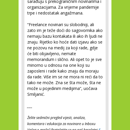
sarađuju s prekograničnim novinarima i
organizacijama. Za vrijeme pandemije
trpe i nedostatak angažmana.
“Freelance novinari su slobodniji, ali
zato im je teže doći do sagovornika ako
nemaju bazu kontakata ili ako ih ljudi ne
znaju. Rijetko ko hoće dati izjavu ako se
ne pozovu na medij za koji rade, gdje
će biti objavljeno, nemate
memorandum i slično. Ali opet to je sve
minorno u odnosu na one koji su
zaposleni i rade kako znaju da moraju
da rade. Više im se ne mora ni reći da to
tako ne može. Zna se šta može, šta ne
može u pojedinim medijima”, uočava
Smiljanić.
___
Želite sedmični pregled vijesti, analiza,
komentara i edukacija za novinare u Inboxu
Vašeg e-maila? Pretplatite se na naš besplatni
E-