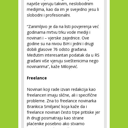
najviše vjeruju takvim, neslobodnim
medijima, kao da im je svejedno jesu li
slobodni i profesionalni.
“Zanimljivo je da na listi povjerenja već
godinama mrtvu trku vode mediji i
novinari i – vjerske zajednice. Ove
godine su na nivou BiH i jedni i drugi
dobili glasove 76 odsto građana.
Međutim interesantan podatak da u RS
građani više vjeruju sveštenicima nego
novinarima”, kaže Milojević.
Freelance
Novinari koji rade izvan redakcija kao
freelanceri imaju slične, ali i specifične
probleme. Zna to freelance novinarka
Brankica Smiljanić koja kaže da i
freelance novinari često trpe pritiske jer
ih drugi posmatraju kao strane
plaćenike posebno ako stvarno