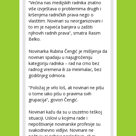
“Većina nas medijskih radnika znatno
više izvještava o problemima drugih i
kršenjima radničkih prava nego o
vlastitim. Novinari su neorganizovani i
to im je najveća barijera u zaštiti
njihovih radnih prava”, smatra Rasim
Belko.
Novinarka Rubina Čengić je mišljenja da
novinari spadaju u najugroženiju
kategoriju radnika – rad na crno bez
radnog vremena ili za minimalac, bez
godišnjeg odmora.
“Položaj je vrlo loš, ali novinari ne pišu
o tome iako pišu o pravima svih
grupacija”, govori Čengić.
Novinari kažu da su u izuzetno teškoj
situaciji. Uslovi u kojima rade i
nepoštivanje novinarske profesije su
svakodnevno vidljivi. Novinare ne