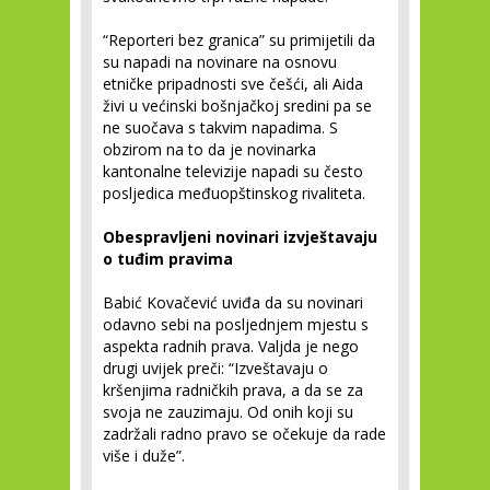
“Reporteri bez granica” su primijetili da
su napadi na novinare na osnovu
etničke pripadnosti sve češći, ali Aida
živi u većinski bošnjačkoj sredini pa se
ne suočava s takvim napadima. S
obzirom na to da je novinarka
kantonalne televizije napadi su često
posljedica međuopštinskog rivaliteta.
Obespravljeni novinari izvještavaju
o tuđim pravima
Babić Kovačević uviđa da su novinari
odavno sebi na posljednjem mjestu s
aspekta radnih prava. Valjda je nego
drugi uvijek preči: “Izveštavaju o
kršenjima radničkih prava, a da se za
svoja ne zauzimaju. Od onih koji su
zadržali radno pravo se očekuje da rade
više i duže”.