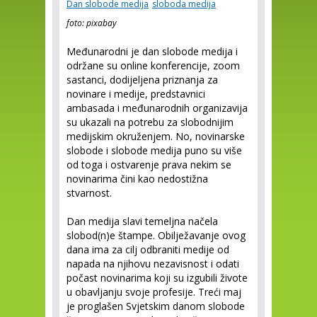
Dan slobode medija
sloboda medija
foto: pixabay
Međunarodni je dan slobode medija i
održane su online konferencije, zoom
sastanci, dodijeljena priznanja za
novinare i medije, predstavnici
ambasada i međunarodnih organizavija
su ukazali na potrebu za slobodnijim
medijskim okruženjem. No, novinarske
slobode i slobode medija puno su više
od toga i ostvarenje prava nekim se
novinarima čini kao nedostižna
stvarnost.
Dan medija slavi temeljna načela
slobod(n)e štampe. Obilježavanje ovog
dana ima za cilj odbraniti medije od
napada na njihovu nezavisnost i odati
počast novinarima koji su izgubili živote
u obavljanju svoje profesije. Treći maj
je proglašen Svjetskim danom slobode