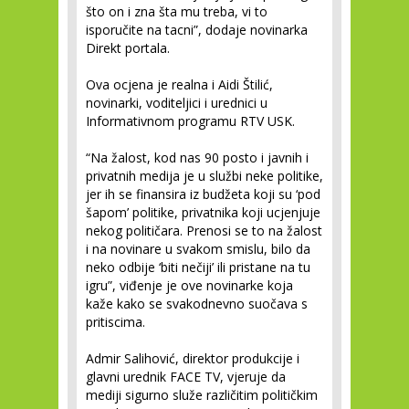
što on i zna šta mu treba, vi to
isporučite na tacni”, dodaje novinarka
Direkt portala.
Ova ocjena je realna i Aidi Štilić,
novinarki, voditeljici i urednici u
Informativnom programu RTV USK.
“Na žalost, kod nas 90 posto i javnih i
privatnih medija je u službi neke politike,
jer ih se finansira iz budžeta koji su ‘pod
šapom’ politike, privatnika koji ucjenjuje
nekog političara. Prenosi se to na žalost
i na novinare u svakom smislu, bilo da
neko odbije ‘biti nečiji’ ili pristane na tu
igru”, viđenje je ove novinarke koja
kaže kako se svakodnevno suočava s
pritiscima.
Admir Salihović, direktor produkcije i
glavni urednik FACE TV, vjeruje da
mediji sigurno služe različitim političkim