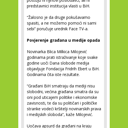
poštuju ni njihovi poslodavci, ali ni
predstavnici institucija vlasti u BiH.
“Žalosno je da druge pokušavamo
spasiti, a ne možemo pomoći ni sami
sebi” poručuje urednik Face TV-a.
Povjerenje građana u medije opada
Novinarka Blica Milkica Milojević
godinama prati istraživanje koje svake
godine uoči Dana slobode medija
objavljuje Fondacija Fridrih Ebert u BiH.
Godinama čita iste rezultate.
“Građani BiH smatraju da mediji nisu
slobodni, većina građana smatra da su
oni pod uticajem politike i ekonomske
zavisnosti, te da su političari i političke
stranke vodeći kršitelji novinarskih prava
i medijskih sloboda”, kaže Milojević.
Uočava apsurd da građani na kraju