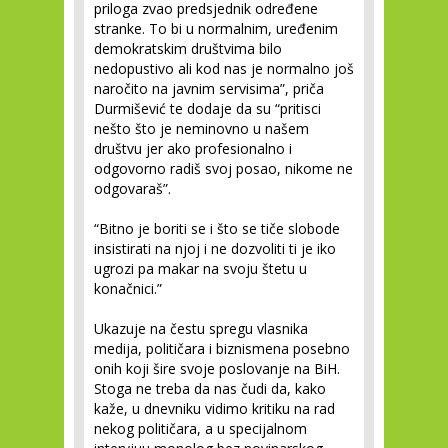
priloga zvao predsjednik određene
stranke. To bi u normalnim, uređenim
demokratskim društvima bilo
nedopustivo ali kod nas je normalno još
naročito na javnim servisima”, priča
Durmišević te dodaje da su “pritisci
nešto što je neminovno u našem
društvu jer ako profesionalno i
odgovorno radiš svoj posao, nikome ne
odgovaraš”.
“Bitno je boriti se i što se tiče slobode
insistirati na njoj i ne dozvoliti ti je iko
ugrozi pa makar na svoju štetu u
konačnici.”
Ukazuje na čestu spregu vlasnika
medija, političara i biznismena posebno
onih koji šire svoje poslovanje na BiH.
Stoga ne treba da nas čudi da, kako
kaže, u dnevniku vidimo kritiku na rad
nekog političara, a u specijalnom