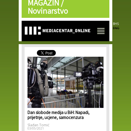
MAGAZIN /
Skip to
main
Novinarstvo
content
BHS
ENG
Dan slobode medija u BiH: Napadi,
prijetnje, ucjene, samocenzura
Slađan Tomić
03/05/2021