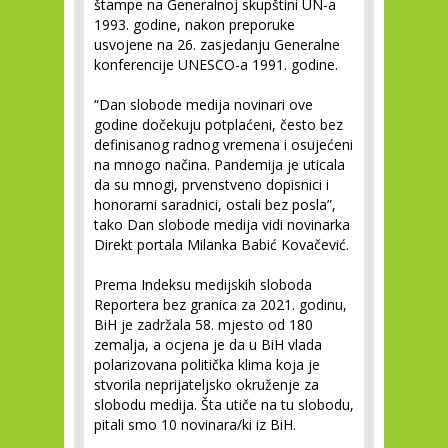
štampe na Generalnoj skupštini UN-a
1993. godine, nakon preporuke
usvojene na 26. zasjedanju Generalne
konferencije UNESCO-a 1991. godine.
“Dan slobode medija novinari ove
godine dočekuju potplaćeni, često bez
definisanog radnog vremena i osujećeni
na mnogo načina. Pandemija je uticala
da su mnogi, prvenstveno dopisnici i
honorarni saradnici, ostali bez posla”,
tako Dan slobode medija vidi novinarka
Direkt portala Milanka Babić Kovačević.
Prema Indeksu medijskih sloboda
Reportera bez granica za 2021. godinu,
BiH je zadržala 58. mjesto od 180
zemalja, a ocjena je da u BiH vlada
polarizovana politička klima koja je
stvorila neprijateljsko okruženje za
slobodu medija. Šta utiče na tu slobodu,
pitali smo 10 novinara/ki iz BiH.