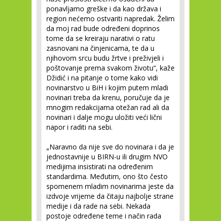
ponavljamo greške i da kao država i
region nećemo ostvariti napredak. Želim
da moj rad bude određeni doprinos
tome da se kreiraju narativi o ratu
zasnovani na činjenicama, te da u
njihovom srcu budu žrtve i preživjeli i
poštovanje prema svakom životu“, kaže
Džidić i na pitanje o tome kako vidi
novinarstvo u BiH i kojim putem mladi
novinari treba da krenu, poručuje da je
mnogim redakcijama otežan rad ali da
novinari i dalje mogu uložiti veći lični
napor i raditi na sebi.
„Naravno da nije sve do novinara i da je
jednostavnije u BIRN-u ili drugim NVO
medijima insistirati na određenim
standardima. Međutim, ono što često
spomenem mladim novinarima jeste da
izdvoje vrijeme da čitaju najbolje strane
medije i da rade na sebi. Nekada
postoje određene teme i način rada