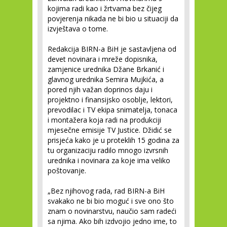
kojima radi kao i žrtvama bez čijeg
povjerenja nikada ne bi bio u situaciji da
izvještava o tome.
Redakcija BIRN-a BiH je sastavljena od
devet novinara i mreže dopisnika,
zamjenice urednika Džane Brkanić i
glavnog urednika Semira Mujkića, a
pored njih važan doprinos daju i
projektno i finansijsko osoblje, lektori,
prevodilac i TV ekipa snimatelja, tonaca
i montažera koja radi na produkciji
mjesečne emisije TV Justice. Džidić se
prisjeća kako je u proteklih 15 godina za
tu organizaciju radilo mnogo izvrsnih
urednika i novinara za koje ima veliko
poštovanje.
„Bez njihovog rada, rad BIRN-a BiH
svakako ne bi bio moguć i sve ono što
znam o novinarstvu, naučio sam radeći
sa njima. Ako bih izdvojio jedno ime, to