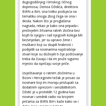
dugogodišnjeg i timskog i ličnog
doprinosa, Denisa Džidića, direktora
BIRN-a BiH, ona toliko podsjeća na
tematiku onoga zbog čega se ona i
desila. Nakon što je proglašena
nagrada, rekao je kako ona pripada i
preživjelim žrtvama ratnih zločina bez
kojih bi njegov i rad njegovih kolega bih
bezvrijedan, jer su upravo žene i
muškarci koji su skupili hrabrost i
podijelili sa novinarima najstrašnije
stvari koje su doživjeli ti čije poštovanje
treba da čuvaju i da im pruže sigurno
mjesto da ispričaju svoje priče.
Izvještavanje o ratnim zločinima u
Bosni i Hercegovini težak je posao za
novinare koji im moraju pristupati sa
dodatnim oprezom i senzibilitetom.
Džidić je u proteklih 12 godina kao
novinar i urednik radio na brojnim
pričama za BIRN BiH i kaže kako se i