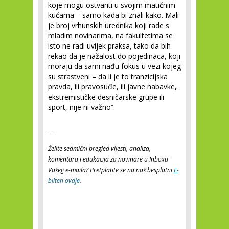
koje mogu ostvariti u svojim matičnim
kućama – samo kada bi znali kako. Mali
je broj vrhunskih urednika koji rade s
mladim novinarima, na fakultetima se
isto ne radi uvijek praksa, tako da bih
rekao da je nažalost do pojedinaca, koji
moraju da sami nađu fokus u vezi kojeg
su strastveni – da li je to tranzicijska
pravda, ili pravosuđe, ili javne nabavke,
ekstremističke desničarske grupe ili
sport, nije ni važno“.
___
Želite sedmični pregled vijesti, analiza,
komentara i edukacija za novinare u Inboxu
Vašeg e-maila? Pretplatite se na naš besplatni
E-
bilten ovdje
.