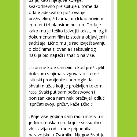
dalje, kao i njegove kolege,
svakodnevno preispituje u tome da li
odaje adekvatno poštovanje
preživjelim, žrtvama, da li kao novinar
ima fer i izbalansiran pristup. Dodaje
kako mu je teško izdvojiti tekst, prilog ili
dokumentarni film iz stotina objavljenih
sadržaja. Lično mu je rad izvještavanju
o zločinima silovanja i seksualnog
nasilja bio najteži i značio najviše.
„Traume koje sam vidio kod preživjelih
dok sam s njima razgovarao su me
istinski promijenile i pomogle da
shvatim užas koji je proživljen tokom
rata. Svaki put sam počastvovan i
ponizan kada nam neki preživjeli odluči
ispričati svoju priču“, kaže Džidić.
„Prije više godina sam radio intervju s
jednim muškarcem koji je seksualno
zlostavljan od strane pripadnika
paravojske u Zvorniku. Njegov život je