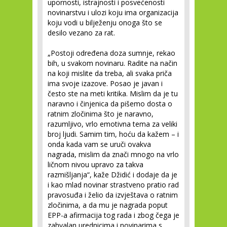
upornosti, istrajnosti i posvećenosti
novinarstvu i ulozi koju ima organizacija
koju vodi u bilježenju onoga što se
desilo vezano za rat.
„Postoji određena doza sumnje, rekao
bih, u svakom novinaru. Radite na način
na koji mislite da treba, ali svaka priča
ima svoje izazove. Posao je javan i
često ste na meti kritika. Mislim da je tu
naravno i činjenica da pišemo dosta o
ratnim zločinima što je naravno,
razumljivo, vrlo emotivna tema za veliki
broj ljudi. Samim tim, hoću da kažem – i
onda kada vam se uruči ovakva
nagrada, mislim da znači mnogo na vrlo
ličnom nivou upravo za takva
razmišljanja“, kaže Džidić i dodaje da je
i kao mlad novinar strastveno pratio rad
pravosuđa i želio da izvještava o ratnim
zločinima, a da mu je nagrada poput
EPP-a afirmacija tog rada i zbog čega je
zahvalan urednicima i novinarima s