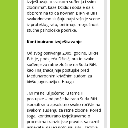
izvještavaju o svakom suđenju i svim
zločinima“, kaže Džidić i dodaje da s
obzirom na to da novinari BIRN-a BiH
svakodnevno slušaju najstrašnije scene
iz proteklog rata, oni imaju mogućnost
stučne psihološke podrške.
Kontinuirano izvještavanje
Od svog osnivanja 2005. godine, BIRN
BiH je, podsjeća Džidić, pratio svako
suđenje za ratne zločine na Sudu BiH,
kao i najznačajnije postupke pred
Međunarodnim krivičnim sudom za
bivšu Jugoslaviju u Haagu.
„Mi mi ne 'ulijećemo' u teme ili
postupke – od početka rada Suda BiH
ispratili smo apsolutno svako ročište na
svakom suđenju za ratne zločine. Pored
toga, kontinuirano izvještavamo o
procesima tranzicijske pravde, sa raznih
aspekata, dajući potpunu sliku izazova.