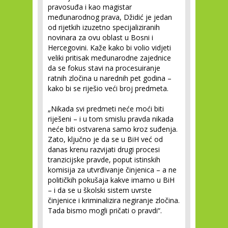
pravosuđa i kao magistar
međunarodnog prava, Džidić je jedan
od rijetkih izuzetno specijaliziranih
novinara za ovu oblast u Bosni i
Hercegovini. Kaže kako bi volio vidjeti
veliki pritisak međunarodne zajednice
da se fokus stavi na procesuiranje
ratnih zločina u narednih pet godina –
kako bi se riješio veći broj predmeta.
„Nikada svi predmeti neće moći biti
riješeni – i u tom smislu pravda nikada
neće biti ostvarena samo kroz suđenja.
Zato, ključno je da se u BiH već od
danas krenu razvijati drugi procesi
tranzicijske pravde, poput istinskih
komisija za utvrđivanje činjenica – a ne
političkih pokušaja kakve imamo u BiH
– i da se u školski sistem uvrste
činjenice i kriminalizira negiranje zločina.
Tada bismo mogli pričati o pravdi“.