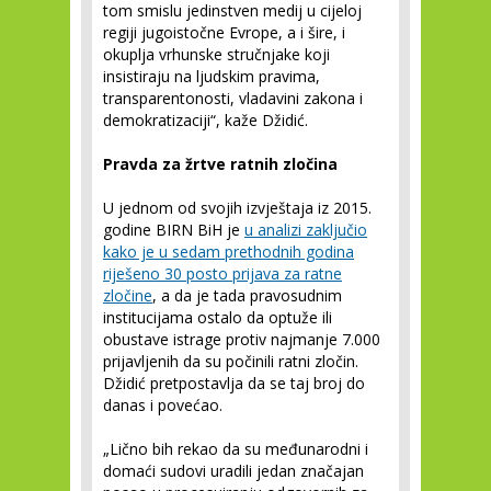
tom smislu jedinstven medij u cijeloj
regiji jugoistočne Evrope, a i šire, i
okuplja vrhunske stručnjake koji
insistiraju na ljudskim pravima,
transparentonosti, vladavini zakona i
demokratizaciji“, kaže Džidić.
Pravda za žrtve ratnih zločina
U jednom od svojih izvještaja iz 2015.
godine BIRN BiH je
u analizi zaključio
kako je u sedam prethodnih godina
riješeno 30 posto prijava za ratne
zločine
, a da je tada pravosudnim
institucijama ostalo da optuže ili
obustave istrage protiv najmanje 7.000
prijavljenih da su počinili ratni zločin.
Džidić pretpostavlja da se taj broj do
danas i povećao.
„Lično bih rekao da su međunarodni i
domaći sudovi uradili jedan značajan