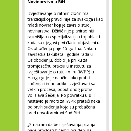
Novinarstvo u BiH
Izvještavanje o ratnim zločinima i
tranzicijskoj pravdi nije za svakoga i kao
mladi novinar koji je završio studij
novinarstva, Džidić nije planirao niti
razmišljao o specijalizaciji u toj oblasti
kada su njegovi prvi članci objavljeni u
Oslobođenju prije 15 godina. Nakon
završetka fakulteta i godine rada u
Oslobođenju, dobio je priliku za
tromjesečnu praksu u Institutu za
izvještavanje o ratu i miru (IWPR) u
Haagu gdje je naučio kako pratiti
suđenja i imao priliku izvještavati sa
velikih procesa, poput onog protiv
Vojislava Šešelja. Po povratku u BiH
nastavio je raditi za IWPR prateći neka
od prvih suđenja koja su prebačena
pred novoformirani Sud BiH.
„Smatram da bez rješavanja pitanja
naše prošlosti bićemo osuđeni da