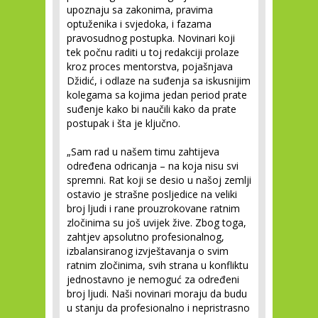
upoznaju sa zakonima, pravima
optuženika i svjedoka, i fazama
pravosudnog postupka. Novinari koji
tek počnu raditi u toj redakciji prolaze
kroz proces mentorstva, pojašnjava
Džidić, i odlaze na suđenja sa iskusnijim
kolegama sa kojima jedan period prate
suđenje kako bi naučili kako da prate
postupak i šta je ključno.
„Sam rad u našem timu zahtijeva
određena odricanja – na koja nisu svi
spremni. Rat koji se desio u našoj zemlji
ostavio je strašne posljedice na veliki
broj ljudi i rane prouzrokovane ratnim
zločinima su još uvijek žive. Zbog toga,
zahtjev apsolutno profesionalnog,
izbalansiranog izvještavanja o svim
ratnim zločinima, svih strana u konfliktu
jednostavno je nemoguć za određeni
broj ljudi. Naši novinari moraju da budu
u stanju da profesionalno i nepristrasno