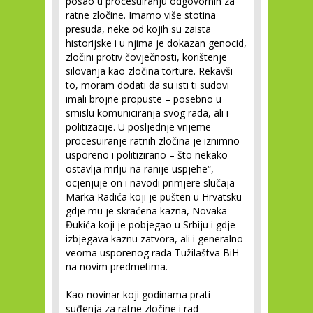
posao u procesuiranju odgovornih za
ratne zločine. Imamo više stotina
presuda, neke od kojih su zaista
historijske i u njima je dokazan genocid,
zločini protiv čovječnosti, korištenje
silovanja kao zločina torture. Rekavši
to, moram dodati da su isti ti sudovi
imali brojne propuste – posebno u
smislu komuniciranja svog rada, ali i
politizacije. U posljednje vrijeme
procesuiranje ratnih zločina je iznimno
usporeno i politizirano – što nekako
ostavlja mrlju na ranije uspjehe“,
ocjenjuje on i navodi primjere slučaja
Marka Radića koji je pušten u Hrvatsku
gdje mu je skraćena kazna, Novaka
Đukića koji je pobjegao u Srbiju i gdje
izbjegava kaznu zatvora, ali i generalno
veoma usporenog rada Tužilaštva BiH
na novim predmetima.
Kao novinar koji godinama prati
suđenja za ratne zločine i rad