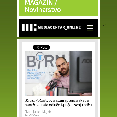
MAGAZIN /
Skip to
main
Novinarstvo
content
BHS
ENG
Džidić: Počastvovan sam i ponizan kada
nam žrtve rata odluče ispričati svoju priču
Elvira Jukić - Mujkić
12/06/2020