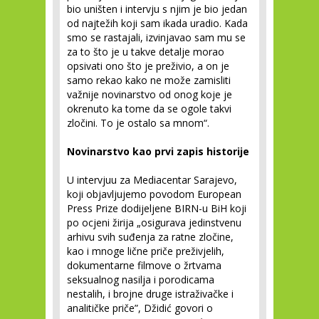
bio uništen i intervju s njim je bio jedan
od najtežih koji sam ikada uradio. Kada
smo se rastajali, izvinjavao sam mu se
za to što je u takve detalje morao
opsivati ono što je preživio, a on je
samo rekao kako ne može zamisliti
važnije novinarstvo od onog koje je
okrenuto ka tome da se ogole takvi
zločini. To je ostalo sa mnom“.
Novinarstvo kao prvi zapis historije
U intervjuu za Mediacentar Sarajevo,
koji objavljujemo povodom European
Press Prize dodijeljene BIRN-u BiH koji
po ocjeni žirija „osigurava jedinstvenu
arhivu svih suđenja za ratne zločine,
kao i mnoge lične priče preživjelih,
dokumentarne filmove o žrtvama
seksualnog nasilja i porodicama
nestalih, i brojne druge istraživačke i
analitičke priče”, Džidić govori o