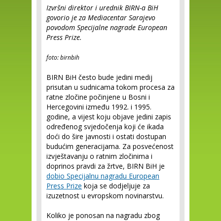
Izvršni direktor i urednik BIRN-a BiH
govorio je za Mediacentar Sarajevo
povodom Specijalne nagrade European
Press Prize.
foto: birnbih
BIRN BiH često bude jedini medij
prisutan u sudnicama tokom procesa za
ratne zločine počinjene u Bosni i
Hercegovini između 1992. i 1995.
godine, a vijest koju objave jedini zapis
određenog svjedočenja koji će ikada
doći do šire javnosti i ostati dostupan
budućim generacijama. Za posvećenost
izvještavanju o ratnim zločinima i
doprinos pravdi za žrtve, BIRN BiH je
dobio Specijalnu nagradu European
Press Prize
koja se dodjeljuje za
izuzetnost u evropskom novinarstvu.
Koliko je ponosan na nagradu zbog