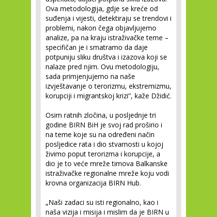
Ova metodologija, gdje se kreće od
suđenja i vijesti, detektiraju se trendovi i
problemi, nakon čega objavljujemo
analize, pa na kraju istraživačke teme –
specifičan je i smatramo da daje
potpuniju sliku društva i izazova koji se
nalaze pred njim. Ovu metodologiju,
sada primjenjujemo na naše
izvještavanje o terorizmu, ekstremizmu,
korupciji i migrantskoj krizi“, kaže Džidić.
Osim ratnih zločina, u posljednje tri
godine BIRN BiH je svoj rad proširio i
na teme koje su na određeni način
posljedice rata i dio stvarnosti u kojoj
živimo poput terorizma i korupcije, a
dio je to veće mreže timova Balkanske
istraživačke regionalne mreže koju vodi
krovna organizacija BIRN Hub.
„Naši zadaci su isti regionalno, kao i
naša vizija i misija i mislim da je BIRN u