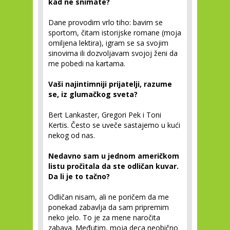
kad ne snimate?
Dane provodim vrlo tiho: bavim se
sportom, čitam istorijske romane (moja
omiljena lektira), igram se sa svojim
sinovima ili dozvoljavam svojoj ženi da
me pobedi na kartama.
Vaši najintimniji prijatelji, razume
se, iz glumačkog sveta?
Bert Lankaster, Gregori Pek i Toni
Kertis. Često se uveče sastajemo u kući
nekog od nas.
Nedavno sam u jednom američkom
listu pročitala da ste odličan kuvar.
Da li je to tačno?
Odličan nisam, ali ne poričem da me
ponekad zabavlja da sam pripremim
neko jelo. To je za mene naročita
zabava. Međutim, moja deca neobično