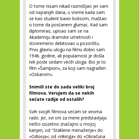
O tome nisam nikad razmišljao jer sam
od najranijih dana, u vreme kada sam
se kao student bavio boksom, maštao
o tome da postanem glumac. Kad sam
diplomirao, upisao sam se na
Akademiju dramske umetnosti i
stovremeno debitovao u pozorištu.
Prvu glavnu ulogu na filmu dobio sam
1946. godine, ali popularnost je došla
tek posle sedam većih uloga. Bio je to
film »Šampion«, za koji sam nagrađen
»Oskarom«.
Snimili ste do sada veliki broj
filmova. Verujem da se nekih
sećate radije od ostalih?
Svih svojih filmova sećam se veoma
rado. Jer, svi oni za mene predstavljaju
nešto izuzetno značajno u mojoj
karijeri, od "Staklene menažerije« do
»Odiseja«; od »Vikinga« do »Obračuna