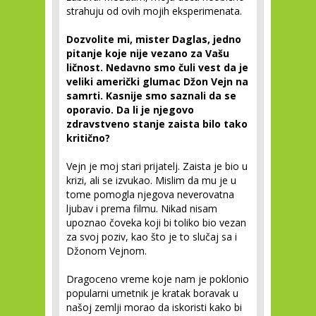
strahuju od ovih mojih eksperimenata.
Dozvolite mi, mister Daglas, jedno
pitanje koje nije vezano za Vašu
ličnost.
Nedavno smo čuli vest da
je
veliki američki glumac
Džon Vejn na
samrti. Kasnije smo saznali da se
oporavio. Da li je njegovo
zdravstveno stanje zaista bilo tako
kritično?
Vejn je moj stari prijatelj. Zaista je bio u
krizi, ali se izvukao. Mislim da mu je u
tome pomogla njegova neverovatna
ljubav i prema filmu. Nikad nisam
upoznao čoveka koji bi toliko bio vezan
za svoj poziv, kao što je to slučaj sa i
Džonom Vejnom.
Dragoceno vreme koje nam je poklonio
popularni umetnik je kratak boravak u
našoj zemlji morao da iskoristi kako bi