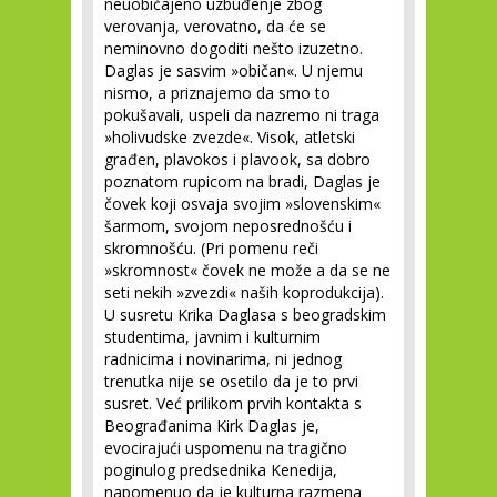
neuobičajeno uzbuđenje zbog
verovanja, verovatno, da će se
neminovno dogoditi nešto izuzetno.
Daglas je sasvim »običan«. U njemu
nismo, a priznajemo da smo to
pokušavali, uspeli da nazremo ni traga
»holivudske zvezde«. Visok, atletski
građen, plavokos i plavook, sa dobro
poznatom rupicom na bradi, Daglas je
čovek koji osvaja svojim »slovenskim«
šarmom, svojom neposrednošću i
skromnošću. (Pri pomenu reči
»skromnost« čovek ne može a da se ne
seti nekih »zvezdi« naših koprodukcija).
U susretu Krika Daglasa s beogradskim
studentima, javnim i kulturnim
radnicima i novinarima, ni jednog
trenutka nije se osetilo da je to prvi
susret. Već prilikom prvih kontakta s
Beograđanima Kirk Daglas je,
evocirajući uspomenu na tragično
poginulog predsednika Kenedija,
napomenuo da je kulturna razmena