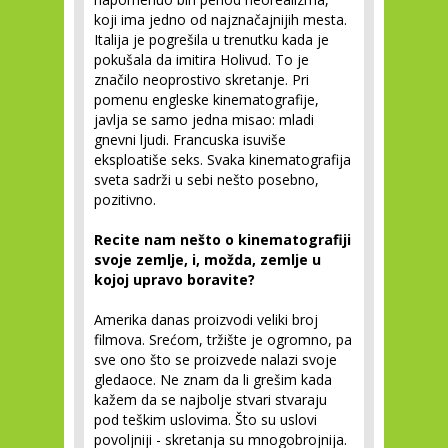
koji ima jedno od najznačajnijih mesta.
Italija je pogrešila u trenutku kada je
pokušala da imitira Holivud. To je
značilo neoprostivo skretanje. Pri
pomenu engleske kinematografije,
javlja se samo jedna misao: mladi
gnevni ljudi. Francuska isuviše
eksploatiše seks. Svaka kinematografija
sveta sadrži u sebi nešto posebno,
pozitivno.
Recite nam nešto o kinematografiji
svoje zemlje, i, možda, zemlje u
kojoj upravo boravite?
Amerika danas proizvodi veliki broj
filmova. Srećom, tržište je ogromno, pa
sve ono što se proizvede nalazi svoje
gledaoce. Ne znam da li grešim kada
kažem da se najbolje stvari stvaraju
pod teškim uslovima. Što su uslovi
povoljniji - skretanja su mnogobrojnija.