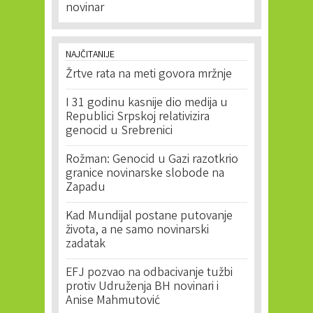
novinar
NAJČITANIJE
Žrtve rata na meti govora mržnje
I 31 godinu kasnije dio medija u
Republici Srpskoj relativizira
genocid u Srebrenici
Rožman: Genocid u Gazi razotkrio
granice novinarske slobode na
Zapadu
Kad Mundijal postane putovanje
života, a ne samo novinarski
zadatak
EFJ pozvao na odbacivanje tužbi
protiv Udruženja BH novinari i
Anise Mahmutović