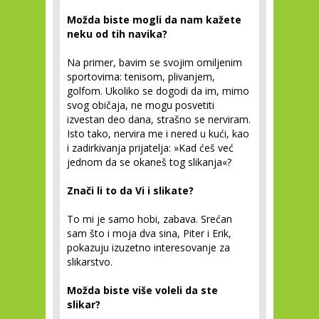
Možda biste mogli da nam kažete
neku od tih
navika?
Na primer, bavim se svojim omiljenim
sportovima: tenisom, plivanjem,
golfom. Ukoliko se dogodi da im, mimo
svog običaja, ne mogu posvetiti
izvestan deo dana, strašno se nerviram.
Isto tako, nervira me i nered u kući, kao
i zadirkivanja prijatelja: »Kad ćeš već
jednom da se okaneš tog slikanja«?
Znači li to da Vi i slikate?
To mi je samo hobi, zabava. Srećan
sam što i moja dva sina, Piter i Erik,
pokazuju izuzetno interesovanje za
slikarstvo.
Možda biste više voleli da ste
slikar?