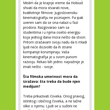
Mislim da je krajnje vreme da Holivud
shvati da mora stvarati nove,
kvalitetnije filmove. Jugoslovensku
kinematografiju ne poznajem. Pa ipak
uveren sam da se ona nalazi u fazi
prodora. Razgovarao sam sa
studentima i u njima osetio energiju
koja jednog dana mora nešto da stvori.
Pritom izražavam svoju nadu da ti mladi
ljudi neće dozvoliti da ih strane
kompanije korumpiraju. Vaša
kinematografija je u svom punom
razvoju. Rekao bih jedno: najvažnije je
imati nešto - svoje.
Šta filmska umetnost mora da
izražava: šta treba da bude njen
medijum?
Treba prikazivati čoveka. Onog pravog,
istinitog i običnog čoveka, a ne lažne
slike o njemu. Ljudi se u suštini ne