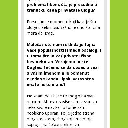
problematikom, šta je presudno u
trenutku kada prihvatate ulogu?
Presudan je momenat koji kazuje šta
uloga u sebi nosi, važno je ono što ona
mora da izrazi.
Maločas ste nam rekli da je tajna
Vaše popularnosti između ostalog, i
u
tome što je Vaš privatni život
besprekoran. Verujemo
mi
ster
Daglas. Sećamo se da dosad u vezi
s Vašim imenom nije pomenut
nijedan skandal. Ipak, verovatno
imate neku manu?
Ne znam da li bi se to moglo nazvati
manom. Ali, evo: suviše sam vezan za
neke svoje navike i u tome sam
neobično uporan. To je jedna strana
mog karaktera, zbog koje me moja
supruga najčešće prekoreva.