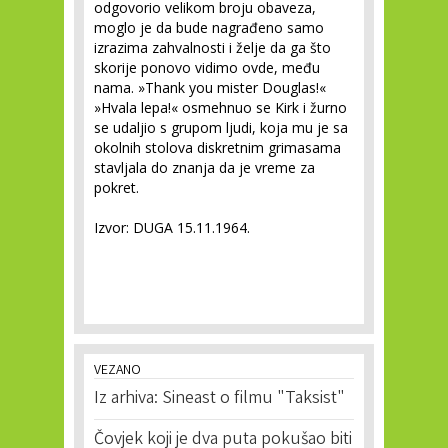
odgovorio velikom broju obaveza,
moglo je da bude nagrađeno samo
izrazima zahvalnosti i želje da ga što
skorije ponovo vidimo ovde, među
nama. »Thank you mister Douglas!«
»Hvala lepa!« osmehnuo se Kirk i žurno
se udaljio s grupom ljudi, koja mu je sa
okolnih stolova diskretnim grimasama
stavljala do znanja da je vreme za
pokret.
Izvor: DUGA 15.11.1964.
VEZANO
Iz arhiva: Sineast o filmu "Taksist"
Čovjek koji je dva puta pokušao biti