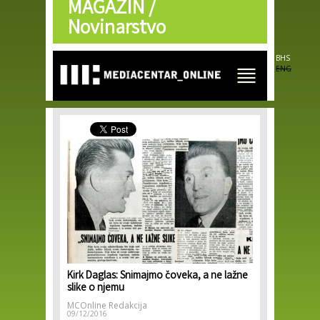
MAGAZIN /
Skip to
main
Novinarstvo
content
BHS
ENG
Kirk Daglas: Snimajmo čoveka, a ne lažne
slike o njemu
MCOnline Redakcija
09/12/2016