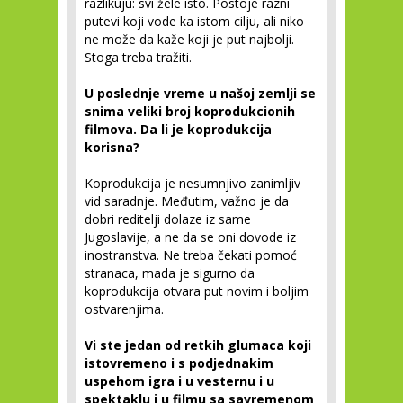
razlikuju: svi žele isto. Postoje razni
putevi koji vode ka istom cilju, ali niko
ne može da kaže koji je put najbolji.
Stoga treba tražiti.
U poslednje vreme u našoj zemlji se
snima veliki broj koprodukcionih
filmova. Da li je koprodukcija
korisna?
Koprodukcija je nesumnjivo zanimljiv
vid saradnje. Međutim, važno je da
dobri reditelji dolaze iz same
Jugoslavije, a ne da se oni dovode iz
inostranstva. Ne treba čekati pomoć
stranaca, mada je sigurno da
koprodukcija otvara put novim i boljim
ostvarenjima.
Vi ste jedan od retkih glumaca koji
istovremeno i s podjednakim
uspehom igra i u vesternu i u
spektaklu i u filmu sa savremenom