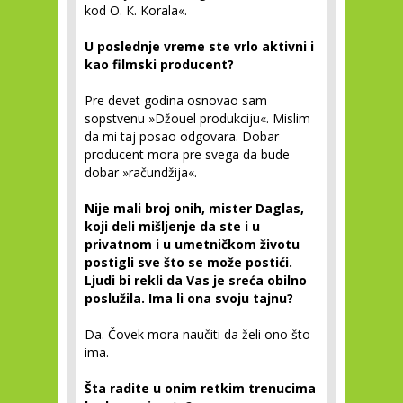
kod O. К. Korala«.
U poslednje vreme ste vrlo aktivni i
kao filmski producent?
Pre devet godina osnovao sam
sopstvenu »Džouel produkciju«. Mislim
da mi taj posao odgovara. Dobar
producent mora pre svega da bude
dobar »račundžija«.
Nije mali broj onih, mister Daglas,
koji deli mišljenje da ste i u
privatnom i u umetničkom životu
postigli sve što se može postići.
Ljudi bi rekli da Vas je sreća obilno
poslužila. Ima li ona svoju tajnu?
Da. Čovek mora naučiti da želi ono što
ima.
Šta radite u onim retkim trenucima