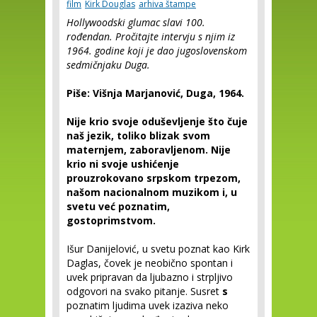
film
Kirk Douglas
arhiva štampe
Hollywoodski glumac slavi 100.
rođendan. Pročitajte intervju s njim iz
1964. godine koji je dao jugoslovenskom
sedmičnjaku Duga.
Piše: Višnja Marjanović, Duga, 1964.
Nije krio svoje oduševljenje što čuje
naš jezik, toliko blizak svom
maternjem, zaboravljenom. Nije
krio ni svoje ushićenje
prouzrokovano srpskom trpezom,
našom nacionalnom muzikom i, u
svetu već poznatim,
gostoprimstvom.
Išur Danijelović, u svetu poznat kao Kirk
Daglas, čovek je neobično spontan i
uvek pripravan da ljubazno i strpljivo
odgovori na svako pitanje. Susret
s
poznatim ljudima uvek izaziva neko