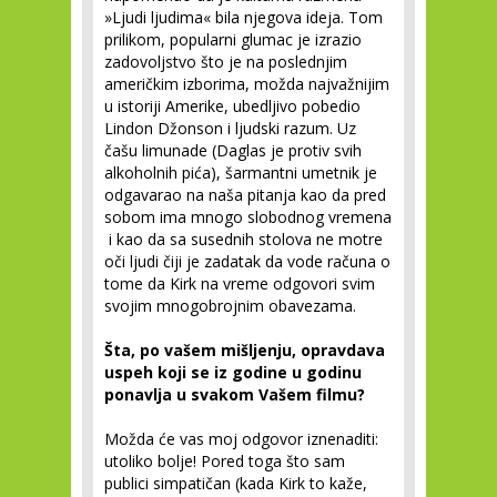
»Ljudi ljudima« bila njegova ideja. Tom
prilikom, popularni glumac je izrazio
zadovoljstvo što je na poslednjim
američkim izborima, možda najvažnijim
u istoriji Amerike, ubedljivo pobedio
Lindon Džonson i ljudski razum. Uz
čašu limunade (Daglas je protiv svih
alkoholnih pića), šarmantni umetnik je
odgavarao na naša pitanja kao da pred
sobom ima mnogo slobodnog vremena
i kao da sa susednih stolova ne motre
oči ljudi čiji je zadatak da vode računa o
tome da Kirk na vreme odgovori svim
svojim mnogobrojnim obavezama.
Šta, po vašem mišljenju, opravdava
uspeh koji se iz godine u godinu
ponavlja u svakom Vašem filmu?
Možda će vas moj odgovor iznenaditi:
utoliko bolje! Pored toga što sam
publici simpatičan (kada Kirk to kaže,