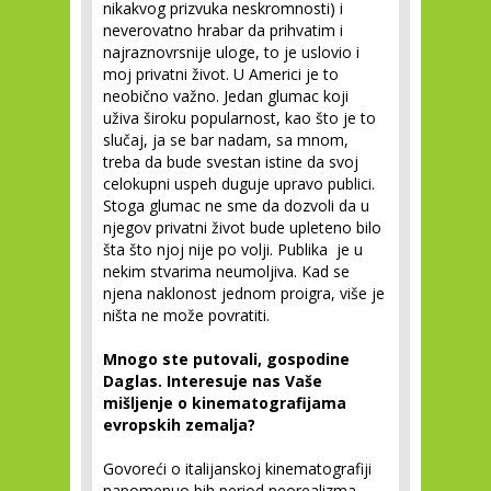
nikakvog prizvuka neskromnosti) i
neverovatno hrabar da prihvatim i
najraznovrsnije uloge, to je uslovio i
moj privatni život. U Americi je to
neobično važno. Jedan glumac koji
uživa široku popularnost, kao što je to
slučaj, ja se bar nadam, sa mnom,
treba da bude svestan istine da svoj
celokupni uspeh duguje upravo publici.
Stoga glumac ne sme da dozvoli da u
njegov privatni život bude upleteno bilo
šta što njoj nije po volji. Publika je u
nekim stvarima neumoljiva. Kad se
njena naklonost jednom proigra, više je
ništa ne može povratiti.
Mnogo ste putovali, gospodine
Daglas. Interesuje nas Vaše
mišljenje o kinematografijama
evropskih zemalja?
Govoreći o italijanskoj kinematografiji
napomenuo bih period neorealizma,