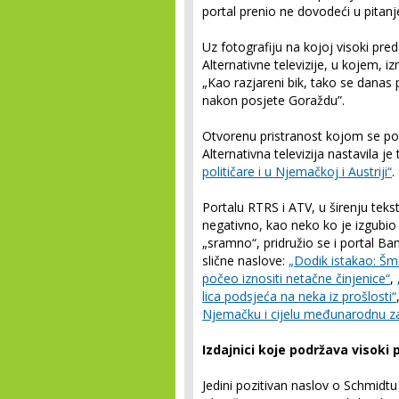
portal prenio ne dovodeći u pitanje 
Uz fotografiju na kojoj visoki predst
Alternativne televizije, u kojem, 
„Kao razjareni bik, tako se danas 
nakon posjete Goraždu”.
Otvorenu pristranost kojom se poku
Alternativna televizija nastavila j
političare i u Njemačkoj i Austriji“
.
Portalu RTRS i ATV, u širenju teks
negativno, kao neko ko je izgubio 
„sramno“, pridružio se i portal B
slične naslove:
„Dodik istakao: Šm
počeo iznositi netačne činjenice“
,
lica podsjeća na neka iz prošlosti“
Njemačku i cijelu međunarodnu za
Izdajnici koje podržava visoki
Jedini pozitivan naslov o Schmidtu