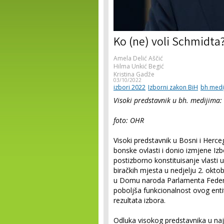
Ko (ne) voli Schmidta
Amela Delić Aščić
Hilma Unkić Begić
Kristina Gadže
03/10/2022
izbori 2022
Izborni zakon BiH
bh medi
Visoki predstavnik u bh. medijima:
foto: OHR
Visoki predstavnik u Bosni i Herceg
bonske ovlasti i donio izmjene Izb
postizborno konstituisanje vlasti u
biračkih mjesta u nedjelju 2. okt
u Domu naroda Parlamenta Federaci
poboljša funkcionalnost ovog ent
rezultata izbora.
Odluka visokog predstavnika u na