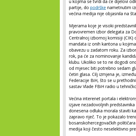
u kojima se tvrdi da će dijelovi od
partije, do
podrške
nametnutim izm
većina medija nije objasnila na š
Mjerama koje je visoki predstavni
pravovremen izbor delegata za D
Centralnoj izbornoj komisiji (CIK) 
mandata iz onih kantona u kojima
obavezu u zadatom roku. Za izbor 
rok, pa će za nominovanje kandid
klubu. Ukoliko se to ne dogodi o
od mjesec biti potrebno sedam gl
četiri glasa. Cilj izmjena je, izmeđ
Federacije BiH, što se u prethodn
sastav Vlade FBiH radio u tehnič
Većina interenet portala i elektro
izjave nezadovoljnih predstavnika p
donesena odluka morala staviti ka
zapravo riječ. To je pokazalo tren
bosanskohercegovačkih političara 
medija koji često neselektivno pre