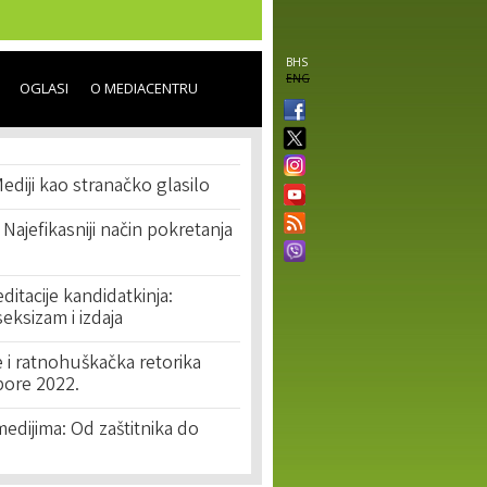
BHS
ENG
OGLASI
O MEDIACENTRU
Mediji kao stranačko glasilo
 Najefikasniji način pokretanja
editacije kandidatkinja:
seksizam i izdaja
e i ratnohuškačka retorika
bore 2022.
edijima: Od zaštitnika do