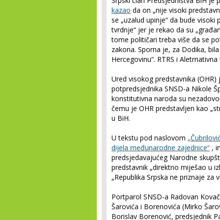
Srpski član Predsjedništva BiH 
kazao
da on „nije visoki predstavni
se „uzalud upinje“ da bude visoki 
tvrdnje“ jer je rekao da su „građa
tome političari treba više da se 
zakona. Sporna je, za Dodika, bila
Hercegovinu“. RTRS i Aletrnativna te
Ured visokog predstavnika (OHR) 
potpredsjednika SNSD-a Nikole Špi
konstitutivna naroda su nezadovolj
čemu je OHR predstavljen kao „str
u BiH.
U tekstu pod naslovom
„Čubrilovi
dijela međunarodne zajednice“
, i
predsjedavajućeg Narodne skupštin
predstavnik „direktno miješao u iz
„Republika Srpska ne priznaje za v
Portparol SNSD-a Radovan Kovač
Šarovića i Borenovića (Mirko Šaro
Borislav Borenović, predsjednik Pa