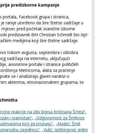
 prije predizborne kampanje
portala, Facebook grupa i stranica,
je ranije utvrđeno da šire štetne sadržaje u
e mjesec pred početak zvanične izborne
oki predstavnik BiH Christian Schmidt bio
lajt-
kim medijima koji šire štetne sadržaje.
ajevo tokom avgusta, septembra i oktobra
og sadržaja na internetu, uključujući
ije, anonimne portale i stranice političkih
i korištenja Metricoma, alata za praćenje
rate se i analiziraju glavni narativi o
anim akterima, etnonacionalnim grupama, te
 Schmidta
rojne reakcije na izliv bijesa Kristijana Šmita“
,
lozan i sramotan“
,
„Odgovornost za Šmitovo
uslimanima koji ga priznaju"
,
„Majkić: Šmit
đunarodnu zajednicu“
,
„Vulić: Izetbegović jedini