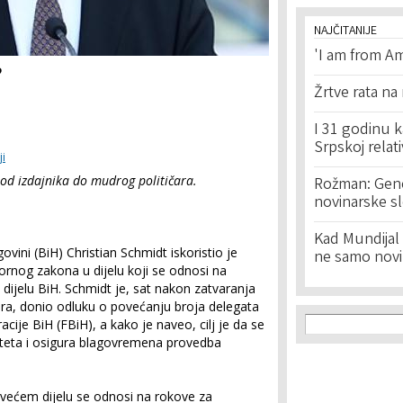
NAJČITANIJE
'I am from Am
?
Žrtve rata na
I 31 godinu k
Srpskoj relat
ji
 od izdajnika do mudrog političara.
Rožman: Geno
novinarske s
Kad Mundijal 
ovini (BiH) Christian Schmidt iskoristio je
ne samo novi
ornog zakona u dijelu koji se odnosi na
 dijelu BiH. Schmidt je, sat nakon zatvaranja
obra, donio odluku o povećanju broja delegata
Search f
Search
je BiH (FBiH), a kako je naveo, cilj je da se
iteta i osigura blagovremena provedba
jvećem dijelu se odnosi na rokove za