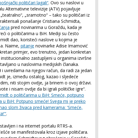
ošnjački političari lagali“
. Ovo su naslovi u
 Alternativne televizije (ATV) pojavljuje
„teatralno“, „sramotno“ – tako su političari iz
rakterisali ponašanje Cristiana Schmidta,
ćanja
pred novinarima u Goraždu, kada je
eći o političarima u BiH. Mediji su često
hmidt dao, koristeći naslove u kojima je
ana. Naime,
pitanje
novinarke Adise Imamović
nkretan primjer, evo trenutno, jedan konkretan
ki institucionalno zastupljeni u organima izvršne
stavljano u naslovima medijskih članaka.
BiH i uvredama na njegov račun, da radi za jedan
idt je, između ostalog, kazao i sljedeće
m, niti stojim ovdje, ja brinem o ovoj državi.
vote i nisam ovdje da bi igrali političke igre“.
midt o političarima u BiH: Smeće, potpuno
ima u BiH: Potpuno smeće! Svega mi je preko
 imao slom živaca pred kamerama: 'Smeće,
!'“
.
stavljen i na internet portalu RTRS-a.
češće se manifestovala kroz izjave političara.