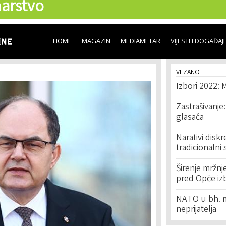
arstvo
Skip to
main
content
HOME
MAGAZIN
MEDIAMETAR
VIJESTI I DOGAĐAJI
VEZANO
Izbori 2022: 
Zastrašivanje:
glasača
Narativi diskr
tradicionalni 
Širenje mržnj
pred Opće iz
NATO u bh. m
neprijatelja