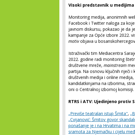
Visoki predstavnik u medijima
Monitoring medija, anonimnih web 
Facebook i Twitter naloga za koje 
javnom diskursu, pokazao je da j
kampanje za Opće izbore 2022. vis
motiv
objava u bosanskohercegovač
Istraživački tim Mediacentra Sar
2022. godine radi monitoring štetn
društvene mreže,
mainstream
med
partija. Na osnovu ključnih riječi 
društvenih medija i online medija, p
kandidatkinjama na izborima, str
oni o Centralnoj izbornoj komisiji.
RTRS i ATV: Ujedinjeno protiv
„Previše teatralan istup Šmita"
,
„B
„Cvijanović: Šmitov govor skanda
ponašanje je i na Hrvatima i na m
sramota za Njemačku i cijelu me