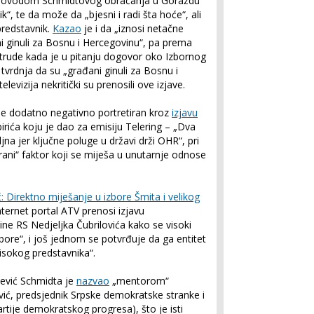
je povodom Schmidtovog obraćanja u Goraždu
k“, te da može da „bjesni i radi šta hoće“, ali
predstavnik.
Kazao
je i da „iznosi netačne
ni ginuli za Bosnu i Hercegovinu“, pa prema
potrude kada je u pitanju dogovor oko Izbornog
 tvrdnja da su „građani ginuli za Bosnu i
levizija nekritički su prenosili ove izjave.
je dodatno negativno portretiran kroz
izjavu
rića koju je dao za emisiju Telering – „Dva
na jer ključne poluge u državi drži OHR“, pri
ani“ faktor koji se miješa u unutarnje odnose
ć: Direktno miješanje u izbore Šmita i velikog
nternet portal ATV prenosi izjavu
e RS Nedjeljka Čubrilovića kako se visoki
bore“, i još jednom se potvrđuje da ga entitet
isokog predstavnika“.
ević Schmidta je
nazvao
„mentorom“
vić, predsjednik Srpske demokratske stranke i
rtije demokratskog progresa), što je isti