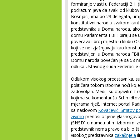
formiranje vlasti u Federaciji Bi
podrazumijeva da svaki od klubova 
Bošnjaci, ima po 23 delegata, umj
konstitutivni narod u svakom ka
predstavnika u Domu naroda, ako 
domu Parlamenta FBiH biraju se 
povećava i broj mjesta u klubu Ost
koji se ne izjašnjavaju kao konstit
predstavljeni u Domu naroda FBiH
Domu naroda povećan je sa 58 na 
odluka Ustavnog suda Federacije u
Odlukom visokog predstavnika, s
političara tokom izborne noći koje 
zadovoljan. Mediji su objavili niz 
kojima se komentarišu Schmidtove 
mjerama riječ. Internet portal Rad
sa naslovom
Kovačević: Šmitov p
živimo
prenosi ocjene glasnogovo
(SNSD) o nametnutim izbornim iz
predstavnik nema pravo da bilo 
visokog predstavnika
zakašnjela
il