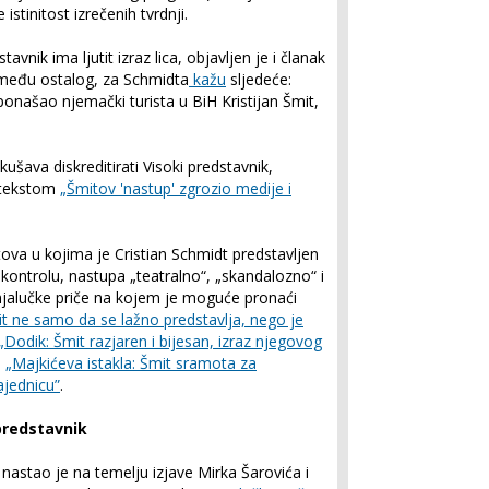
istinitost izrečenih tvrdnji.
avnik ima ljutit izraz lica, objavljen je i članak
između ostalog, za Schmidta
kažu
sljedeće:
ponašao njemački turista u BiH Kristijan Šmit,
šava diskreditirati Visoki predstavnik,
e tekstom
„Šmitov 'nastup' zgrozio medije i
tova u kojima je Cristian Schmidt predstavljen
kontrolu, nastupa „teatralno“, „skandalozno“ i
anjalučke priče na kojem je moguće pronaći
it ne samo da se lažno predstavlja, nego je
„Dodik: Šmit razjaren i bijesan, izraz njegovog
,
„Majkićeva istakla: Šmit sramota za
jednicu”
.
 predstavnik
 nastao je na temelju izjave Mirka Šarovića i