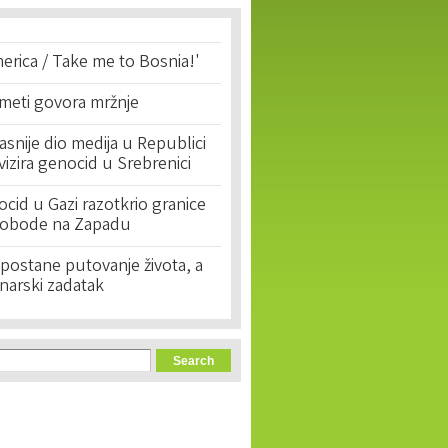
erica / Take me to Bosnia!'
 meti govora mržnje
asnije dio medija u Republici
ivizira genocid u Srebrenici
cid u Gazi razotkrio granice
lobode na Zapadu
postane putovanje života, a
narski zadatak
orm