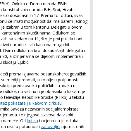
H (FBiH). Odluka o Domu naroda FBiH
konstitutivnih naroda BiH, Srbi, Hrvati i
esto dosadašnjih 17. Prema toj odluci, svaki
ntonu će imati mogućnost da ima barem jednog
je izabran u tom kantonu. Delegati u ovom
u kantonalnim skupštinama. Odlukom se
alih sa sedam na 11, što je prvi put da i oni
utivni narodi iz svih kantona mogu biti
. Ovim odlukama broj dosadašnjih delegata u
80, a izmjenama se dijelom implementira i
 slučaju Ljubić.
udeći prema izjavama bosanskohercegovačkih
su mediji prenosili, niko nije u potpunosti
reakcija predstavnika političkih stranaka u
odluke, no većina nije objasnila o kakvim je
io televizije Republike Srpske (RTRS) u tekstu
otez pokazatelj u kakvom cirkusu
rnika Saveza nezavisnih socijaldemokrata
mjenama te njegove stavove da visoki
šta nameće. Od
kritika
i ocjena da je odluka
i da nisu u potpunosti
zadovoljni
njome, onih