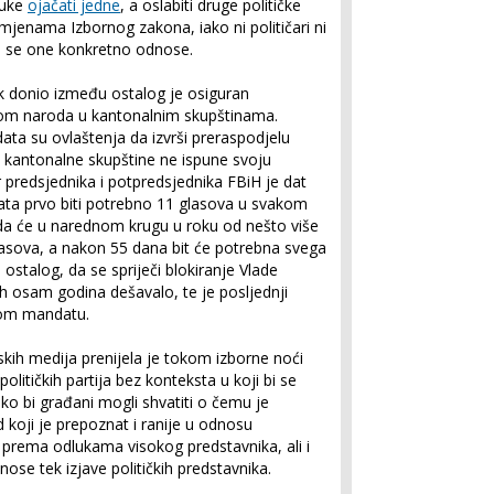
luke
ojačati jedne
, a oslabiti druge političke
jenama Izbornog zakona, iako ni političari ni
ta se one konkretno odnose.
k donio između ostalog je osiguran
om naroda u kantonalnim skupštinama.
data su ovlaštenja da izvrši preraspodjelu
 kantonalne skupštine ne ispune svoju
predsjednika i potpredsjednika FBiH je dat
ata prvo biti potrebno 11 glasova u svakom
nda će u narednom krugu u roku od nešto više
asova, a nakon 55 dana bit će potrebna svega
u ostalog, da se spriječi blokiranje Vlade
ih osam godina dešavalo, te je posljednji
kom mandatu.
nskih medija prenijela je tokom izborne noći
olitičkih partija bez konteksta u koji bi se
ko bi građani mogli shvatiti o čemu je
d koji je prepoznat i ranije u odnosu
prema odlukama visokog predstavnika, ali i
nose tek izjave političkih predstavnika.