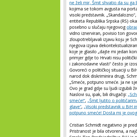
ne želi mir, Šmit shvatio da su ga b
kojima se tokom avgusta na portalu
visoki predstavnik. „Skandalozno“, 
entiteta Republika Srpska (RS) oka
posebno u slučaju njegovog
obra
vidno iznerviran, povisio ton govor
zloupotrebljavali izjavu koju je Sc
njegova izjava dekontekstualizir
koje je glasilo „dajte mi jedan ko
primjer gdje to Hrvati nisu politič
i zakonodavne vlasti“ često je izo
Govoreći o političkoj situaciji u 
narod dok diskriminira drugi, Schm
„Smeće, potpuno smeće. Ja ne sjedi
Ovo je grad gdje su ljudi izgubili ži
Naslovi su, ipak, bili drugačiji:
„Sch
smeće!“
,
„Šmit ljutito o političar
glave“
,
„Visoki predstavnik u BiH
potpuno smeće! Dosta mi je ovoga
Cristian Schmidt negativno je pred
Pristranost je bila otvorena, a naj