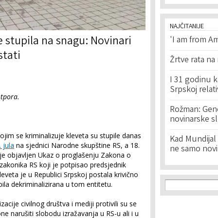
NAJČITANIJE
e stupila na snagu: Novinari
'I am from Am
tati
Žrtve rata na
I 31 godinu k
Srpskoj relat
otpora.
Rožman: Geno
novinarske s
jim se kriminalizuje kleveta su stupile danas
Kad Mundijal 
 jula
na sjednici Narodne skupštine RS, a 18.
ne samo novi
je objavljen Ukaz o proglašenju Zakona o
akonika RS koji je potpisao predsjednik
eveta je u Republici Srpskoj postala krivično
Search f
Search
ila dekriminalizirana u tom entitetu.
ije civilnog društva i mediji protivili su se
 narušiti slobodu izražavanja u RS-u ali i u