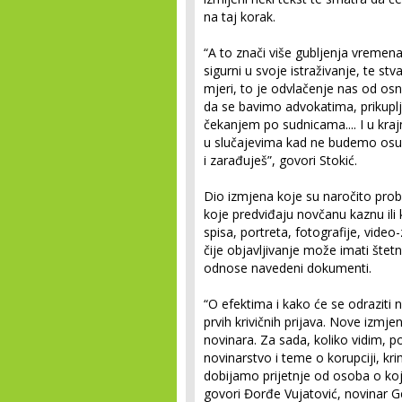
na taj korak.
“A to znači više gubljenja vremena z
sigurni u svoje istraživanje, te st
mjeri, to je odvlačenje nas od os
da se bavimo advokatima, prikupl
čekanjem po sudnicama.... I u kraj
u slučajevima kad ne budemo osuđ
i zarađuješ”, govori Stokić.
Dio izmjena koje su naročito prob
koje predviđaju novčanu kaznu ili
spisa, portreta, fotografije, video
čije objavljivanje može imati štetne
odnose navedeni dokumenti.
“O efektima i kako će se odraziti
prvih krivičnih prijava. Nove izmj
novinara. Za sada, koliko vidim, p
novinarstvo i teme o korupciji, k
dobijamo prijetnje od osoba o koj
govori Đorđe Vujatović, novinar Ge