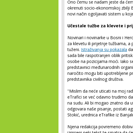
Ono čemu se nadam jeste da ćemo 
okrenuti socio-ekonomskoj zbilji
novi način ogoljavati sistem u koj
Učestale tužbe za klevete i pri
Novinari i novinarke u Bosni i Herc
za klevetu ili prijetnje tužbama, a
tuženi.
Istraživanja su pokazala
da 
sada bile raspotranjen oblik pritisk
osobe na pozicijama moći. Iako 
predstavnici međunarodnih organiz
naročito mogu biti upotrebljene prot
predstavnika civilnog društva.
''Mislim da neće uticati na moj rad
eTrafici se već odavno trudimo d
na sudu. Ali bi mogao znatno da ut
odgovara naše pisanje, postati agr
Stokić, urednica eTrafike iz Banjal
Njena redakcija povremeno dobiva 
izmijeni neki tekst te smatra da ć