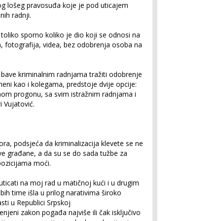
bog lošeg pravosuđa koje je pod uticajem
nih radnji.
e toliko sporno koliko je dio koji se odnosi na
, fotografija, videa, bez odobrenja osoba na
 bave kriminalnim radnjama tražiti odobrenje
meni kao i kolegama, predstoje dvije opcije:
ičnom progonu, sa svim istražnim radnjama i
 Vujatović.
ora, podsjeća da kriminalizacija klevete se ne
ve građane, a da su se do sada tužbe za
 pozicijama moći.
ticati na moj rad u matičnoj kući i u drugim
ih time išla u prilog narativima široko
ti u Republici Srpskoj
jenjeni zakon pogađa najviše ili čak isključivo