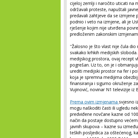
cijeloj zemlji i naročito uticati na
održavali proteste, napuštali jav
predavali zahtjeve da se izmjene 
podnio i veto na izmjene, ali je U
rješenje kojim nije utvrđena povr
predloženim zakonskim izmjenam
''Žalosno je što vlast nije čula di
svakako krhkih medijskih sloboda
medijskog prostora, ovaj recept v
pogrešan. Uz to, on je i obmanjuju
urediti medijski prostor na fer i 
koja je spremna medijima obezbije
finansiranja i sigurno okruženje za
Vujinović, novinar N1 televizije iz 
Prema ovim izmjenama
svjesno iz
mogu naškoditi časti ili ugledu ne
predviđene novčane kazne od 1000
način da postaje dostupno većem 
javnih skupova – kazne su između
teških posljedica za oštećenog, 