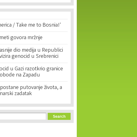
erica / Take me to Bosnia!'
 meti govora mržnje
asnije dio medija u Republici
ivizira genocid u Srebrenici
cid u Gazi razotkrio granice
lobode na Zapadu
postane putovanje života, a
narski zadatak
orm