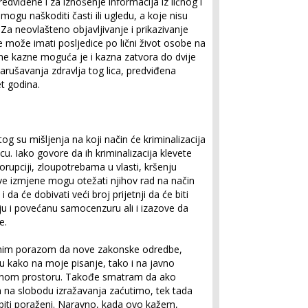
viđene i za iznošenje informacija iz ličnog i
mogu naškoditi časti ili ugledu, a koje nisu
Za neovlašteno objavljivanje i prikazivanje
e može imati posljedice po lični život osobe na
e kazne moguća je i kazna zatvora do dvije
arušavanja zdravlja tog lica, predviđena
et godina.
tog su mišljenja na koji način će kriminalizacija
cu. Iako govore da ih kriminalizacija klevete
orupciji, zloupotrebama u vlasti, kršenju
ove izmjene mogu otežati njihov rad na način
 da će dobivati veći broj prijetnji da će biti
nju i povećanu samocenzuru ali i izazove da
e.
nalnim porazom da nove zakonske odredbe,
iču kako na moje pisanje, tako i na javno
javnom prostoru. Takođe smatram da ako
 na slobodu izražavanja zaćutimo, tek tada
 biti poraženi. Naravno, kada ovo kažem,