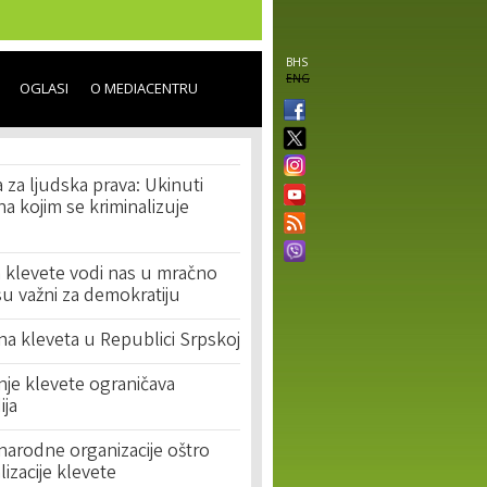
BHS
ENG
OGLASI
O MEDIACENTRU
 za ljudska prava: Ukinuti
a kojim se kriminalizuje
ja klevete vodi nas u mračno
su važni za demokratiju
na kleveta u Republici Srpskoj
nje klevete ograničava
ja
narodne organizacije oštro
lizacije klevete