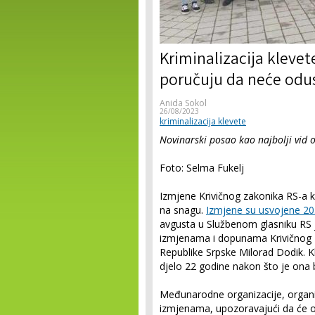
Kriminalizacija klevet
poručuju da neće odus
Anida Sokol
26/08/2023
kriminalizacija klevete
Novinarski posao kao najbolji vid 
Foto: Selma Fukelj
Izmjene Krivičnog zakonika RS-a ko
na snagu.
Izmjene su usvojene 20.
avgusta u Službenom glasniku RS 
izmjenama i dopunama Krivičnog z
Republike Srpske Milorad Dodik. Kl
djelo 22 godine nakon što je ona b
Međunarodne organizacije, organizac
izmjenama, upozoravajući da će one