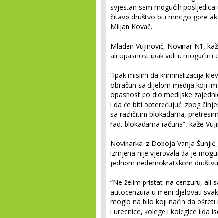
svjestan sam mogućih posljedica u 
čitavo društvo biti mnogo gore ako
Miljan Kovač.
Mladen Vujinović, Novinar N1, kaže
ali opasnost ipak vidi u mogućim 
“Ipak mislim da kriminalizacija kle
obračun sa dijelom medija koji im 
opasnost po dio medijske zajednice
i da će biti opterećujući zbog činje
sa različitim blokadama, pretres
rad, blokadama računa”, kaže Vuji
Novinarka iz Doboja Vanja Šunjić
izmjena nije vjerovala da je mogu
jednom nedemokratskom društvu i 
“Ne želim pristati na cenzuru, al
autocenzura u meni djelovati svak
moglo na bilo koji način da oštet
i urednice, kolege i kolegice i da i