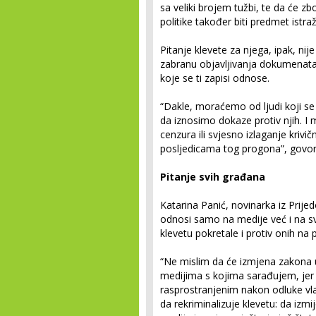
sa veliki brojem tužbi, te da će z
politike također biti predmet istraž
Pitanje klevete za njega, ipak, nij
zabranu objavljivanja dokumenata
koje se ti zapisi odnose.
“Dakle, moraćemo od ljudi koji se
da iznosimo dokaze protiv njih. I 
cenzura ili svjesno izlaganje kriv
posljedicama tog progona”, govori
Pitanje svih građana
Katarina Panić, novinarka iz Prijed
odnosi samo na medije već i na s
klevetu pokretale i protiv onih na
“Ne mislim da će izmjena zakona u
medijima s kojima sarađujem, jer b
rasprostranjenim nakon odluke vlas
da rekriminalizuje klevetu: da izmi