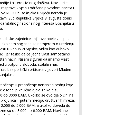
 medije i aktere civilnog društva. Novinari su
ne rasprave koje su održane povodom nacrta i
povuku. Klub Bošnjaka u Vijeću naroda je
stavni Sud Republike Srpske 8. avgusta donio
eda vitalnog nacionalnog interesa Bošnjaka u
a.
o medijske zajednice i njihove apele za spas
. Iako sam saglasan sa namjerom o uređenju
lasti u Republici Srpskoj vidim kao duboko
ći, jer teško da će jedna vlast samostalno
pošten način. Nisam siguran da imamo vlast
diti potpunu slobodu, stabilan način
 rad bez političkih pritisaka'', govori Mladen
Banjaluke.
nošenje ili prenošenje neistinitih tvrdnji koje
ke osobe je krivično djelo za koje su
 do 3000 BAM. Ukoliko se ovo djelo čini na
broju lica – putem medija, društvenih mreža,
 2.000 do 5.000 BAM, a ukoliko dovedu do
kazne su od 3.000 do 6.000 BAM. Novčane