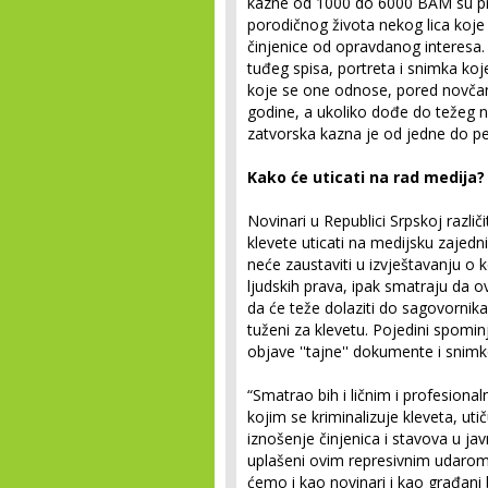
kazne od 1000 do 6000 BAM su pred
porodičnog života nekog lica koje 
činjenice od opravdanog interesa. 
tuđeg spisa, portreta i snimka koj
koje se one odnose, pored novčan
godine, a ukoliko dođe do težeg n
zatvorska kazna je od jedne do p
Kako će uticati na rad medija?
Novinari u Republici Srpskoj različi
klevete uticati na medijsku zajedni
neće zaustaviti u izvještavanju o k
ljudskih prava, ipak smatraju da 
da će teže dolaziti do sagovornika i
tuženi za klevetu. Pojedini spomi
objave ''tajne'' dokumente i snimk
“Smatrao bih i ličnim i profesio
kojim se kriminalizuje kleveta, ut
iznošenje činjenica i stavova u 
uplašeni ovim represivnim udarom
ćemo i kao novinari i kao građani