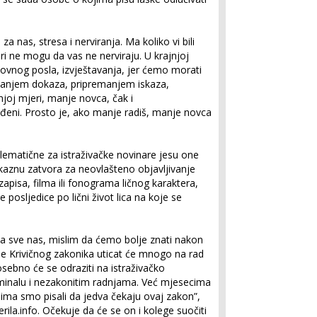
a nas, stresa i nerviranja. Ma koliko vi bili
vari ne mogu da vas ne nerviraju. U krajnjoj
novnog posla, izvještavanja, jer ćemo morati
janjem dokaza, pripremanjem iskaza,
njoj mjeri, manje novca, čak i
eni. Prosto je, ako manje radiš, manje novca
lematične za istraživačke novinare jesu one
 kaznu zatvora za neovlašteno objavljivanje
-zapisa, filma ili fonograma ličnog karaktera,
 posljedice po lični život lica na koje se
 na sve nas, mislim da ćemo bolje znati nakon
ene Krivičnog zakonika uticat će mnogo na rad
osebno će se odraziti na istraživačko
riminalu i nezakonitim radnjama. Već mjesecima
ima smo pisali da jedva čekaju ovaj zakon”,
rila.info. Očekuje da će se on i kolege suočiti