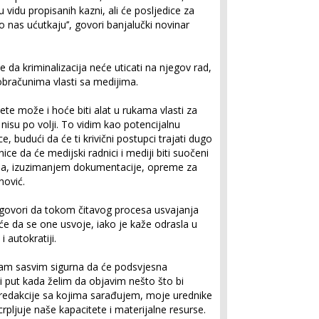
vidu propisanih kazni, ali će posljedice za
 nas ućutkaju’’, govori banjalučki novinar
 da kriminalizacija neće uticati na njegov rad,
obračunima vlasti sa medijima.
vete može i hoće biti alat u rukama vlasti za
nisu po volji. To vidim kao potencijalnu
, budući da će ti krivični postupci trajati dugo
nice da će medijski radnici i mediji biti suočeni
ima, izuzimanjem dokumentacije, opreme za
nović.
 govori da tokom čitavog procesa usvajanja
će da se one usvoje, iako je kaže odrasla u
autokratiji.
i sam sasvim sigurna da će podsvjesna
i put kada želim da objavim nešto što bi
i redakcije sa kojima sarađujem, moje urednike
scrpljuje naše kapacitete i materijalne resurse.