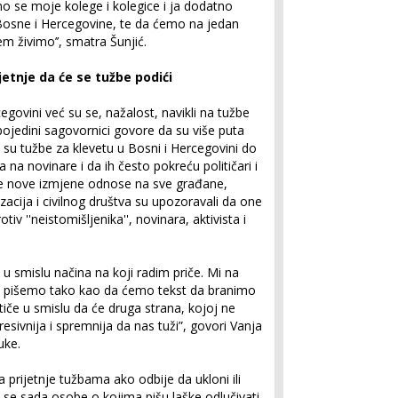
se moje kolege i kolegice i ja dodatno
 Bosne i Hercegovine, te da ćemo na jedan
em živimo’’, smatra Šunjić.
jetnje da će se tužbe podići
egovini već su se, nažalost, navikli na tužbe
 pojedini sagovornici govore da su više puta
su tužbe za klevetu u Bosni i Hercegovini do
a na novinare i da ih često pokreću političari i
se nove izmjene odnose na sve građane,
acija i civilnog društva su upozoravali da one
iv ''neistomišljenika'', novinara, aktivista i
 u smislu načina na koji radim priče. Mi na
a pišemo tako kao da ćemo tekst da branimo
iče u smislu da će druga strana, kojoj ne
esivnija i spremnija da nas tuži”, govori Vanja
uke.
prijetnje tužbama ako odbije da ukloni ili
e se sada osobe o kojima pišu laške odlučivati