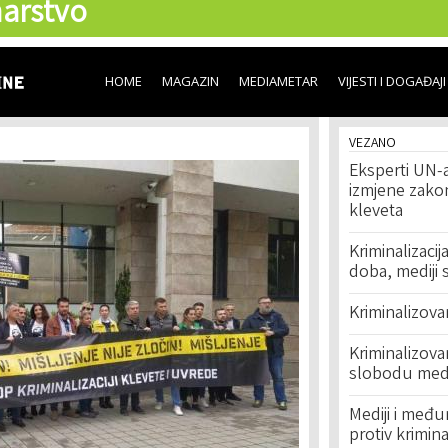
arstvo
Skip to
main
content
HOME
MAGAZIN
MEDIAMETAR
VIJESTI I DOGAĐAJI
VEZANO
Eksperti UN-a
izmjene zakon
kleveta
Kriminalizaci
doba, mediji 
Kriminalizova
Kriminalizova
slobodu medi
Mediji i među
protiv krimina