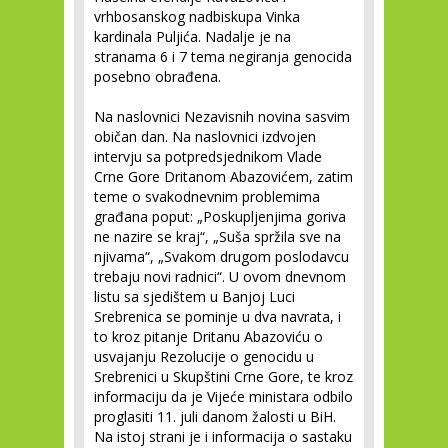
vrhbosanskog nadbiskupa Vinka
kardinala Puljića. Nadalje je na
stranama 6 i 7 tema negiranja genocida
posebno obrađena.
Na naslovnici Nezavisnih novina sasvim
običan dan. Na naslovnici izdvojen
intervju sa potpredsjednikom Vlade
Crne Gore Dritanom Abazovićem, zatim
teme o svakodnevnim problemima
građana poput: „Poskupljenjima goriva
ne nazire se kraj“, „Suša spržila sve na
njivama“, „Svakom drugom poslodavcu
trebaju novi radnici“. U ovom dnevnom
listu sa sjedištem u Banjoj Luci
Srebrenica se pominje u dva navrata, i
to kroz pitanje Dritanu Abazoviću o
usvajanju Rezolucije o genocidu u
Srebrenici u Skupštini Crne Gore, te kroz
informaciju da je Vijeće ministara odbilo
proglasiti 11. juli danom žalosti u BiH.
Na istoj strani je i informacija o sastaku