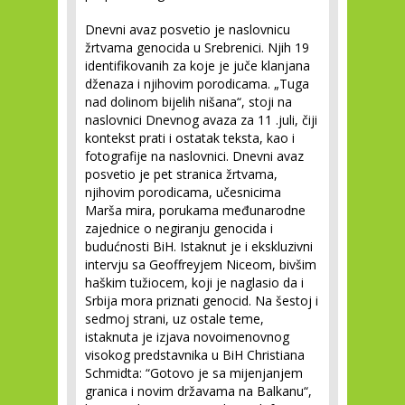
Dnevni avaz posvetio je naslovnicu
žrtvama genocida u Srebrenici. Njih 19
identifikovanih za koje je juče klanjana
dženaza i njihovim porodicama. „Tuga
nad dolinom bijelih nišana“, stoji na
naslovnici Dnevnog avaza za 11 .juli, čiji
kontekst prati i ostatak teksta, kao i
fotografije na naslovnici. Dnevni avaz
posvetio je pet stranica žrtvama,
njihovim porodicama, učesnicima
Marša mira, porukama međunarodne
zajednice o negiranju genocida i
budućnosti BiH. Istaknut je i ekskluzivni
intervju sa Geoffreyjem Niceom, bivšim
haškim tužiocem, koji je naglasio da i
Srbija mora priznati genocid. Na šestoj i
sedmoj strani, uz ostale teme,
istaknuta je izjava novoimenovnog
visokog predstavnika u BiH Christiana
Schmidta: “Gotovo je sa mijenjanjem
granica i novim državama na Balkanu“,