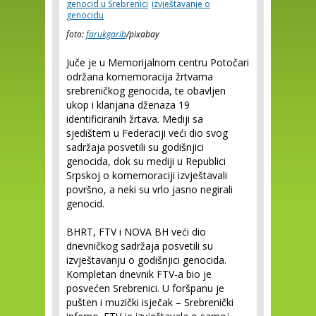
genocid u Srebrenici
izvještavanje o
genocidu
foto:
farukgarib
/pixabay
Juče je u Memorijalnom centru Potočari
održana komemoracija žrtvama
srebreničkog genocida, te obavljen
ukop i klanjana dženaza 19
identificiranih žrtava. Mediji sa
sjedištem u Federaciji veći dio svog
sadržaja posvetili su godišnjici
genocida, dok su mediji u Republici
Srpskoj o komemoraciji izvještavali
površno, a neki su vrlo jasno negirali
genocid.
BHRT, FTV i NOVA BH veći dio
dnevničkog sadržaja posvetili su
izvještavanju o godišnjici genocida.
Kompletan dnevnik FTV-a bio je
posvećen Srebrenici. U foršpanu je
pušten i muzički isječak – Srebrenički