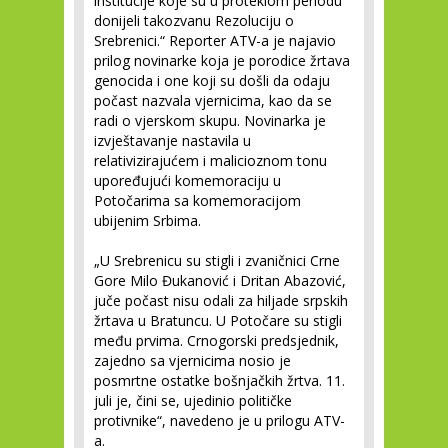
institucije koje su u proteklom periodu
donijeli takozvanu Rezoluciju o
Srebrenici.“ Reporter ATV-a je najavio
prilog novinarke koja je porodice žrtava
genocida i one koji su došli da odaju
počast nazvala vjernicima, kao da se
radi o vjerskom skupu. Novinarka je
izvještavanje nastavila u
relativizirajućem i malicioznom tonu
upoređujući komemoraciju u
Potočarima sa komemoracijom
ubijenim Srbima.
„U Srebrenicu su stigli i zvaničnici Crne
Gore Milo Đukanović i Dritan Abazović,
juče počast nisu odali za hiljade srpskih
žrtava u Bratuncu. U Potočare su stigli
među prvima. Crnogorski predsjednik,
zajedno sa vjernicima nosio je
posmrtne ostatke bošnjačkih žrtva. 11.
juli je, čini se, ujedinio političke
protivnike“, navedeno je u prilogu ATV-
a.