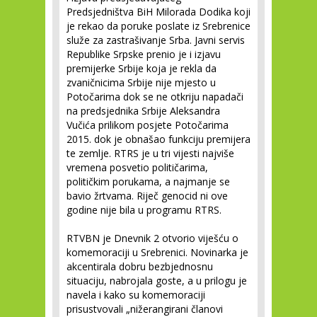
Predsjedništva BiH Milorada Dodika koji
je rekao da poruke poslate iz Srebrenice
služe za zastrašivanje Srba. Javni servis
Republike Srpske prenio je i izjavu
premijerke Srbije koja je rekla da
zvaničnicima Srbije nije mjesto u
Potočarima dok se ne otkriju napadači
na predsjednika Srbije Aleksandra
Vučića prilikom posjete Potočarima
2015. dok je obnašao funkciju premijera
te zemlje. RTRS je u tri vijesti najviše
vremena posvetio političarima,
političkim porukama, a najmanje se
bavio žrtvama. Riječ genocid ni ove
godine nije bila u programu RTRS.
RTVBN je Dnevnik 2 otvorio viješću o
komemoraciji u Srebrenici. Novinarka je
akcentirala dobru bezbjednosnu
situaciju, nabrojala goste, a u prilogu je
navela i kako su komemoraciji
prisustvovali „nižerangirani članovi