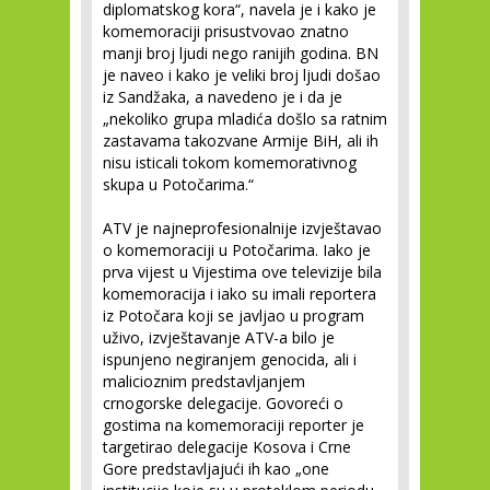
diplomatskog kora“, navela je i kako je
komemoraciji prisustvovao znatno
manji broj ljudi nego ranijih godina. BN
je naveo i kako je veliki broj ljudi došao
iz Sandžaka, a navedeno je i da je
„nekoliko grupa mladića došlo sa ratnim
zastavama takozvane Armije BiH, ali ih
nisu isticali tokom komemorativnog
skupa u Potočarima.“
ATV je najneprofesionalnije izvještavao
o komemoraciji u Potočarima. Iako je
prva vijest u Vijestima ove televizije bila
komemoracija i iako su imali reportera
iz Potočara koji se javljao u program
uživo, izvještavanje ATV-a bilo je
ispunjeno negiranjem genocida, ali i
malicioznim predstavljanjem
crnogorske delegacije. Govoreći o
gostima na komemoraciji reporter je
targetirao delegacije Kosova i Crne
Gore predstavljajući ih kao „one