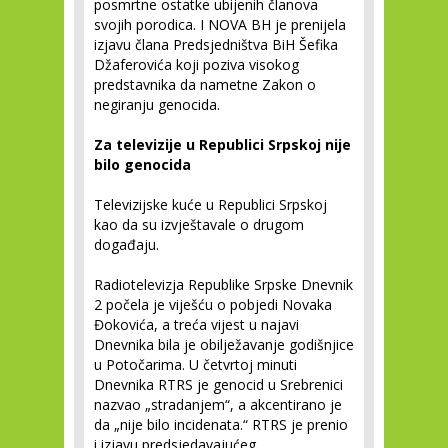
posmrtne ostatke ubijenih članova
svojih porodica. I NOVA BH je prenijela
izjavu člana Predsjedništva BiH Šefika
Džaferovića koji poziva visokog
predstavnika da nametne Zakon o
negiranju genocida.
Za televizije u Republici Srpskoj nije
bilo genocida
Televizijske kuće u Republici Srpskoj
kao da su izvještavale o drugom
događaju.
Radiotelevizja Republike Srpske Dnevnik
2 počela je viješću o pobjedi Novaka
Đokovića, a treća vijest u najavi
Dnevnika bila je obilježavanje godišnjice
u Potočarima. U četvrtoj minuti
Dnevnika RTRS je genocid u Srebrenici
nazvao „stradanjem“, a akcentirano je
da „nije bilo incidenata.“ RTRS je prenio
i izjavu predsjedavajućeg