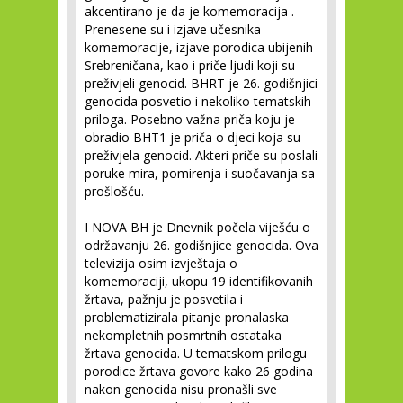
akcentirano je da je komemoracija .
Prenesene su i izjave učesnika
komemoracije, izjave porodica ubijenih
Srebreničana, kao i priče ljudi koji su
preživjeli genocid. BHRT je 26. godišnjici
genocida posvetio i nekoliko tematskih
priloga. Posebno važna priča koju je
obradio BHT1 je priča o djeci koja su
preživjela genocid. Akteri priče su poslali
poruke mira, pomirenja i suočavanja sa
prošlošću.
I NOVA BH je Dnevnik počela viješću o
održavanju 26. godišnjice genocida. Ova
televizija osim izvještaja o
komemoraciji, ukopu 19 identifikovanih
žrtava, pažnju je posvetila i
problematizirala pitanje pronalaska
nekompletnih posmrtnih ostataka
žrtava genocida. U tematskom prilogu
porodice žrtava govore kako 26 godina
nakon genocida nisu pronašli sve