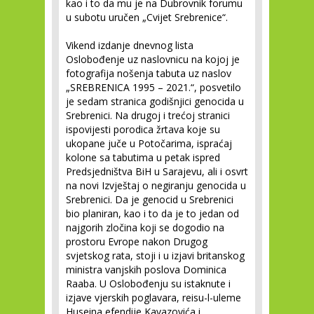
kao i to da mu je na Dubrovnik forumu
u subotu uručen „Cvijet Srebrenice“.
Vikend izdanje dnevnog lista
Oslobođenje uz naslovnicu na kojoj je
fotografija nošenja tabuta uz naslov
„SREBRENICA 1995 – 2021.“, posvetilo
je sedam stranica godišnjici genocida u
Srebrenici. Na drugoj i trećoj stranici
ispovijesti porodica žrtava koje su
ukopane juče u Potočarima, ispraćaj
kolone sa tabutima u petak ispred
Predsjedništva BiH u Sarajevu, ali i osvrt
na novi Izvještaj o negiranju genocida u
Srebrenici. Da je genocid u Srebrenici
bio planiran, kao i to da je to jedan od
najgorih zločina koji se dogodio na
prostoru Evrope nakon Drugog
svjetskog rata, stoji i u izjavi britanskog
ministra vanjskih poslova Dominica
Raaba. U Oslobođenju su istaknute i
izjave vjerskih poglavara, reisu-l-uleme
Huseina efendije Kavazovića i