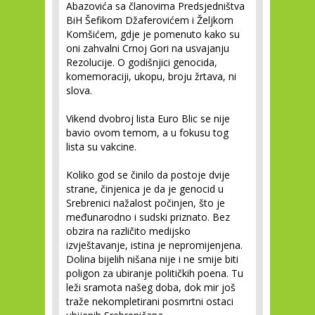
Abazovića sa članovima Predsjedništva
BiH Šefikom Džaferovićem i Željkom
Komšićem, gdje je pomenuto kako su
oni zahvalni Crnoj Gori na usvajanju
Rezolucije. O godišnjici genocida,
komemoraciji, ukopu, broju žrtava, ni
slova.
Vikend dvobroj lista Euro Blic se nije
bavio ovom temom, a u fokusu tog
lista su vakcine.
Koliko god se činilo da postoje dvije
strane, činjenica je da je genocid u
Srebrenici nažalost počinjen, što je
međunarodno i sudski priznato. Bez
obzira na različito medijsko
izvještavanje, istina je nepromijenjena.
Dolina bijelih nišana nije i ne smije biti
poligon za ubiranje političkih poena. Tu
leži sramota našeg doba, dok mir još
traže nekompletirani posmrtni ostaci