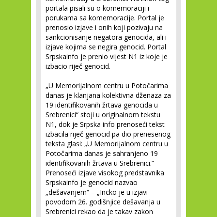
portala pisali su o komemoraciji i
porukama sa komemoracije. Portal je
prenosio izjave i onih koji pozivaju na
sankcionisanje negatora genocida, ali i
izjave kojima se negira genocid. Portal
Srpskainfo je prenio vijest N1 iz koje je
izbacio riječ genocid.
„U Memorijalnom centru u Potočarima
danas je klanjana kolektivna dženaza za
19 identifikovanih žrtava genocida u
Srebrenici“ stoji u originalnom tekstu
N1, dok je Srpska info prenoseći tekst
izbacila riječ genocid pa dio prenesenog
teksta glasi: „U Memorijalnom centru u
Potočarima danas je sahranjeno 19
identifikovanih žrtava u Srebrenici.“
Prenoseći izjave visokog predstavnika
Srpskainfo je genocid nazvao
„dešavanjem“ – „Incko je u izjavi
povodom 26. godišnjice dešavanja u
Srebrenici rekao da je takav zakon