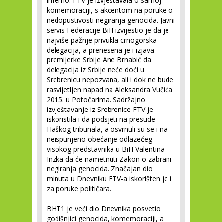
inferno. FTV je izvještavala o samoj
komemoraciji, s akcentom na poruke o
nedopustivosti negiranja genocida. Javni
servis Federacije BiH izvijestio je da je
najviše pažnje privukla crnogorska
delegacija, a prenesena je i izjava
premijerke Srbije Ane Brnabić da
delegacija iz Srbije neće doći u
Srebrenicu nepozvana, ali i dok ne bude
rasvijetljen napad na Aleksandra Vučića
2015. u Potočarima. Sadržajno
izvještavanje iz Srebrenice FTV je
iskoristila i da podsjeti na presude
Haškog tribunala, a osvrnuli su se i na
neispunjeno obećanje odlazećeg
visokog predstavnika u BiH Valentina
Inzka da će nametnuti Zakon o zabrani
negiranja genocida. Značajan dio
minuta u Dnevniku FTV-a iskorišten je i
za poruke političara.
BHT1 je veći dio Dnevnika posvetio
godišnjici genocida, komemoraciji, a