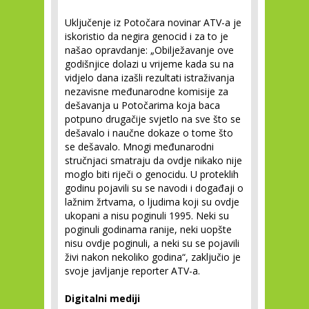
Uključenje iz Potočara novinar ATV-a je
iskoristio da negira genocid i za to je
našao opravdanje: „Obilježavanje ove
godišnjice dolazi u vrijeme kada su na
vidjelo dana izašli rezultati istraživanja
nezavisne međunarodne komisije za
dešavanja u Potočarima koja baca
potpuno drugačije svjetlo na sve što se
dešavalo i naučne dokaze o tome što
se dešavalo. Mnogi međunarodni
stručnjaci smatraju da ovdje nikako nije
moglo biti riječi o genocidu. U proteklih
godinu pojavili su se navodi i događaji o
lažnim žrtvama, o ljudima koji su ovdje
ukopani a nisu poginuli 1995. Neki su
poginuli godinama ranije, neki uopšte
nisu ovdje poginuli, a neki su se pojavili
živi nakon nekoliko godina“, zaključio je
svoje javljanje reporter ATV-a.
Digitalni mediji