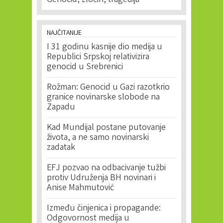
Genocid, zločin, tragedija
NAJČITANIJE
I 31 godinu kasnije dio medija u
Republici Srpskoj relativizira
genocid u Srebrenici
Rožman: Genocid u Gazi razotkrio
granice novinarske slobode na
Zapadu
Kad Mundijal postane putovanje
života, a ne samo novinarski
zadatak
EFJ pozvao na odbacivanje tužbi
protiv Udruženja BH novinari i
Anise Mahmutović
Između činjenica i propagande:
Odgovornost medija u