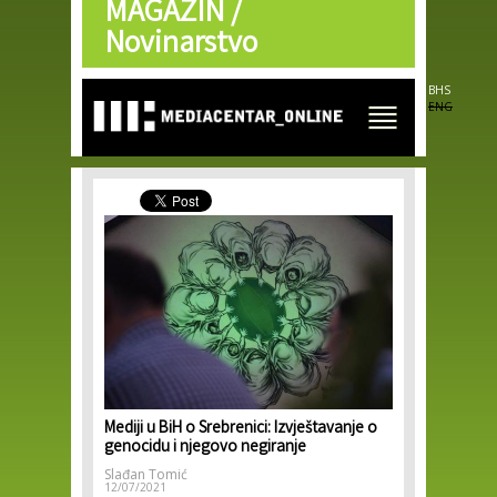
MAGAZIN /
Skip to
main
Novinarstvo
content
BHS
ENG
Mediji u BiH o Srebrenici: Izvještavanje o
genocidu i njegovo negiranje
Slađan Tomić
12/07/2021