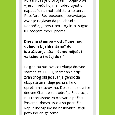
Portal Avaz je o ovoj temi objavio 64
vijesti, među kojima i video vijest o
napadaču na motocikliste u koloni za
Potočare. Bez posebnog opravdanja,
Avaz je naglasio da je Fahrudin
Radončić, „konsultant“ tog lista, stigao
u Potočare među prvima.
Dnevna štampa – od „Tuge nad
dolinom bijelih nišana“ do
istraživanja „Da li ćemo miješati
vakcine u trećoj dozi“
Pogled na naslovnice izdanja dnevne
štampe za 11. juli, štampanih prije
zvaničnog obilježavanja genocida i
ukopa žrtava, daje jasnu sliku o
oprečnim stavovima. Dok su naslovnice
dnevne štampe sa područja Federacije
BiH rezervisane za odavanje počasti
žrtvama, dnevni listovi sa područja
Republike Srpske na naslovnice ističu
potpuno druge teme.