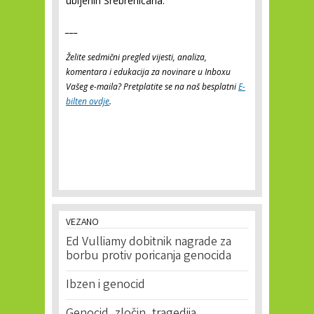
ubijenih Srebreničana.
___
Želite sedmični pregled vijesti, analiza,
komentara i edukacija za novinare u Inboxu
Vašeg e-maila? Pretplatite se na naš besplatni
E-
bilten ovdje
.
VEZANO
Ed Vulliamy dobitnik nagrade za
borbu protiv poricanja genocida
Ibzen i genocid