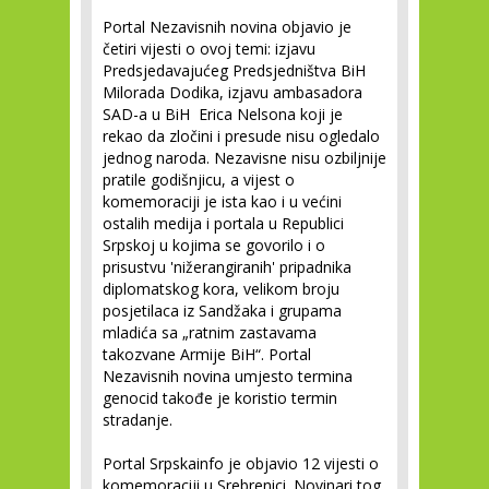
Portal Nezavisnih novina objavio je
četiri vijesti o ovoj temi: izjavu
Predsjedavajućeg Predsjedništva BiH
Milorada Dodika, izjavu ambasadora
SAD-a u BiH Erica Nelsona koji je
rekao da zločini i presude nisu ogledalo
jednog naroda. Nezavisne nisu ozbiljnije
pratile godišnjicu, a vijest o
komemoraciji je ista kao i u većini
ostalih medija i portala u Republici
Srpskoj u kojima se govorilo i o
prisustvu 'nižerangiranih' pripadnika
diplomatskog kora, velikom broju
posjetilaca iz Sandžaka i grupama
mladića sa „ratnim zastavama
takozvane Armije BiH“. Portal
Nezavisnih novina umjesto termina
genocid takođe je koristio termin
stradanje.
Portal Srpskainfo je objavio 12 vijesti o
komemoraciji u Srebrenici. Novinari tog