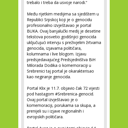
trebalo i treba da usvoje narodi.“
Među rijetkim medijima sa sjedištem u
Republici Srpskoj koji je o genocidu
profesionalno izvještavao je portal
BUKA. Ovaj banjalučki medij je desetine
tekstova posvetio godišnjici genocida
uključujući intervju s preživjelim žrtvama
genocida, izjavama političara,
kolumnama i live blogom. Izjavu
predsjedavajućeg Predsjedništva BiH
Milorada Dodika o komemoraciji u
Srebrenici taj portal je okarakterisao
kao negiranje genocida.
Portal Klix je 11.7. objavio čak 72 vijesti
pod hastagom #Srebrenica-genocid.
Ovaj portal izvještavao je o
komemoraciji, porukama sa skupa, a
prenijeli su i izjave regionalnih i
evropskih političara.