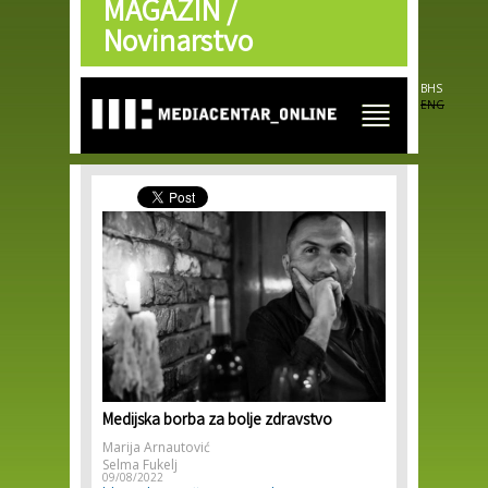
MAGAZIN /
Skip to
main
Novinarstvo
content
BHS
ENG
Medijska borba za bolje zdravstvo
Marija Arnautović
Selma Fukelj
09/08/2022