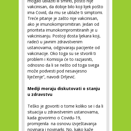
mogao ublažiti ili smiriti, pošto nije
vakcinisan, da dobije bilo koji lijek pošto
ima Covid, da mu se ublaže ti simptomi.
Treće pitanje je zašto nije vakcinisan,
ako je imunokompromitiran. Jedan od
prioriteta imunokompromitiranih je u
vakcinisanju. Postoji dosta ljekara koji,
radeći u javnim zdravstvenim
ustanovama, odgovaraju pacijente od
vakcinacije. Oko toga su se stvorili ti
problem i Komisija će to razjasniti,
odnosno da li se nešto od toga svega
može podvesti pod nesavjesno
liječenje”, navodi Drljević.
Mediji moraju diskutovati o stanju
u zdravstvu
Teško je govoriti o tome koliko se i da li
situacija u zdravstvenim ustanovama,
kada govorimo o Covidu-19,
promijenila na osnovu izvještavanja
novinara i novinarki. No, kako kaže