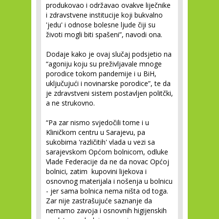
produkovao i održavao ovakve liječnike
i zdravstvene institucije koji bukvalno
'jedu' i odnose bolesne ljude čiji su
životi mogli biti spašeni”, navodi ona.
Dodaje kako je ovaj slučaj podsjetio na
“agoniju koju su preživljavale mnoge
porodice tokom pandemije i u BiH,
uključujući i novinarske porodice”, te da
je zdravstveni sistem postavljen politčki,
a ne strukovno.
“Pa zar nismo svjedočili tome i u
Kliničkom centru u Sarajevu, pa
sukobima 'različitih' vlada u vezi sa
sarajevskom Općom bolnicom, odluke
Vlade Federacije da ne da novac Općoj
bolnici, zatim kupovini lijekova i
osnovnog materijala i nošenja u bolnicu
- jer sama bolnica nema ništa od toga.
Zar nije zastrašujuće saznanje da
nemamo zavoja i osnovnih higijenskih