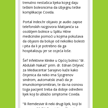
trenutno nestašica lijeka kojeg daju
teškim bolesnicima da izbjegnu teške
komplikacije Covida.
Portal Index.hr objavio je audio zapise
telefonskih razgovora Matijanića sa
osobljem bolnice u Splitu Hitne
medicinske pomoći u kojima pokušava
da objasni da boluje od nekoliko bolesti
i pita da li je potrebno da ga
hospitalizuju jer se osjeća loše.
Šef Infektivne klinike u Općoj bolnici “dr.
Abdulah Nakaš” prim. dr. Ednan Drljević
za Mediacentar Sarajevo kaže kako
činjenica da neko ima Sjogrenov
sindrom, automatski znači da je
imunokompromitiran, te da na osnovu
toga pacijent treba da dobije određeni
lijek koji bi ublažio simptome Covida.
“Ili Remdesivir ili neki drugi lijek, koji bi