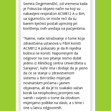
Semira Degirmendžić, od vremena kada
je Fokus.ba objavio način na koji su
nabavljeni respiratori ACM812 A u BiH,
sa sigurnošću se može reći da su
barem liječnici postali oprezniji pri
korištenju ovih uređaja na pacijentima.
“Naime, naše istraživanje o tome koja
zdravstvena ustanova u FBiH koristi
ACM812 A pokazalo je da ih nijedna
bolnica ne koristi. Napominjem da
odgovor na ovo pitanje nismo dobili
jedino iz Kliničkog centra Univerziteta u
Sarajevu”, kaže ona i dodaje da je jasno
da će se stanje u zdravstvenom
sistemu u BiH teško mijenjati
novinarskim pričama i javnim
objavama, ali da je to svakako važan
korak ka neophodnoj promjeni nas
samih i svijesti o tome da olovkom
mijenjamo politike na vlasti, a s time i
one u lancu odgovornih.