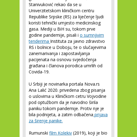
Stanivuković rekao da se u
Univerzitetskom kliničkom centru
Republike Srpske (RS) za liječenje ljudi
koristi tehnički umjesto medicinskog
gasa. Mediji u BiH su, tokom prve
godine pandemije, pisali i
o sumnjivim
tenderima
Instituta za javno zdravstvo
RS i bolnice u Doboju, te o slučajevima
zanemarivanja i zapostavljanja
pacijenata na osnovu svjedočenja
građana i članova porodica umrlih od
Covida-19.
U Srbiji je novinarka portala Nova.rs
Ana Lalić 2020. privedena zbog pisanja
o uslovima u Kliničkom cetru Vojvodine
pod optužbom da je navodno širila
paniku tokom pandemije. Protiv nje je
bila podnijeta, a zatim odbačena
prijava
za širenje panike.
Rumunski
film Kolekiv
(2019), koji je bio