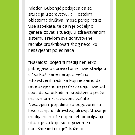
Mladen Bubonjić podsjeća da se
situacija u zdravstvu, ali i ostalim
oblastima društva, može percipirati iz
više aspekata, te da nije poželjno
generalizovati situaciju u zdravstvenom
sistemu i redom sve zdravstvene
radnike proskribovati zbog nekoliko
nesavjesnih pojedinaca.
“Nažalost, pojedini mediji nerijetko
pribjegavaju upravo tome i sve stavljaju
u 'isti koš' zanemarujući većinu
zdravstvenih radnika koji ne samo da
rade savjesno nego često daju i sve od
sebe da sa oskudnim sredstvima pruže
maksimum zdravstvene zaštite.
Nesavjesni pojedinci su odgovorni za
loše stanje u zdravstvu, ali izvještavanje
medija ne može doprinijeti poboljšanju
situacije za koju su odgovorne i
nadležne institucije”, kaže on.