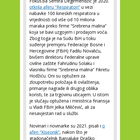
Fokus.ba Semira Degirmendžić je 2020.
otkrila aferu “Respiratori”
u vezi
nabavke 100 kineskih respiratora u
vrijednosti od više od 10 miliona
maraka preko firme “Srebrena malina”
koja se bavi uzgojem i prodajom voća.
Zbog toga je na Sudu BiH u toku
suđenje premijeru Federacije Bosne i
Hercegovine (FBiH) Fadilu Novaliću,
bivšem direktoru Federalne uprave
civilne zaštite Fahrudinu Solaku i
vlasniku firme “Srebrena malina” Fikretu
Hodžiću. Oni su optuženi za
zloupotrebu položaja ili ovlaštenja,
primanje nagrade ili drugog oblika
koristi, te za trgovinu uticajem. U istom
je slučaju optužena i ministrica finansija
u Vladi FBiH Jelka Miličević, ali za
nesavjestan rad u službi.
Novinari i novinarke su 2021. pisali i
o
aferi “Kiseonik”
, nakon što je
gradonačelnik Banjaluke Draško