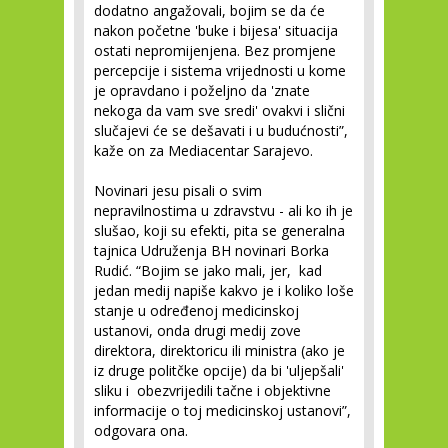
dodatno angažovali, bojim se da će
nakon početne 'buke i bijesa' situacija
ostati nepromijenjena. Bez promjene
percepcije i sistema vrijednosti u kome
je opravdano i poželjno da 'znate
nekoga da vam sve sredi' ovakvi i slični
slučajevi će se dešavati i u budućnosti”,
kaže on za Mediacentar Sarajevo.
Novinari jesu pisali o svim
nepravilnostima u zdravstvu - ali ko ih je
slušao, koji su efekti, pita se generalna
tajnica Udruženja BH novinari Borka
Rudić. “Bojim se jako mali, jer, kad
jedan medij napiše kakvo je i koliko loše
stanje u određenoj medicinskoj
ustanovi, onda drugi medij zove
direktora, direktoricu ili ministra (ako je
iz druge politčke opcije) da bi 'uljepšali'
sliku i obezvrijedili tačne i objektivne
informacije o toj medicinskoj ustanovi”,
odgovara ona.