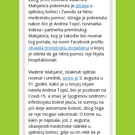
Matijanića pokrenuta je
istraga
u
splitskoj bolnici i Zavodu za hitnu
medicinsku pomoć. Istraga je pokrenuta
nakon što je Andrea Topić, novinarka
Indexa i partnerka preminulog
Matijanića, koji je također bio novinar
tog portala, na svom Facebook profilu
objavila hronologiju događanja
u kojoj
je otkrila da ga Hitna pomoć nije htjela
hospitalizovati.
Vladimir Matijanić, istaknuti splitski
novinar i urednik,
umro je
5. avgusta u
51. godini. Kako je u svojoj objavi
navela Andrea Topić, bio je pozitivan na
Covid-19, a imao je Sjogrenov sindrom i
infesticijsku bolest pluća, te sumnju na
još dvije autoimune bolesti, zbog čega
se nije mogao vakcinisati. O tome su,
kako je napisala, još 2. avgusta,
obavijestili medicinske radnike u
splitskoj bolnici, gdje su im rekli da je