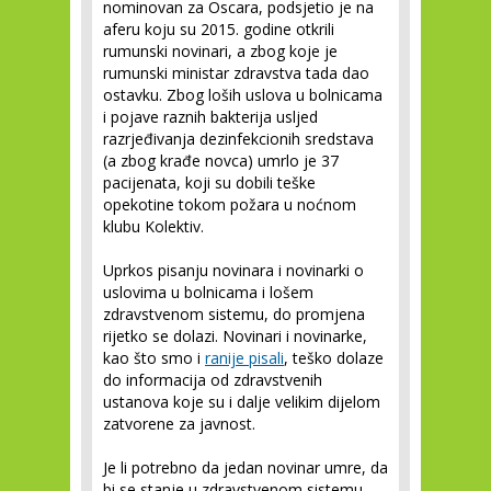
nominovan za Oscara, podsjetio je na
aferu koju su 2015. godine otkrili
rumunski novinari, a zbog koje je
rumunski ministar zdravstva tada dao
ostavku. Zbog loših uslova u bolnicama
i pojave raznih bakterija usljed
razrjeđivanja dezinfekcionih sredstava
(a zbog krađe novca) umrlo je 37
pacijenata, koji su dobili teške
opekotine tokom požara u noćnom
klubu Kolektiv.
Uprkos pisanju novinara i novinarki o
uslovima u bolnicama i lošem
zdravstvenom sistemu, do promjena
rijetko se dolazi. Novinari i novinarke,
kao što smo i
ranije pisali
, teško dolaze
do informacija od zdravstvenih
ustanova koje su i dalje velikim dijelom
zatvorene za javnost.
Je li potrebno da jedan novinar umre, da
bi se stanje u zdravstvenom sistemu