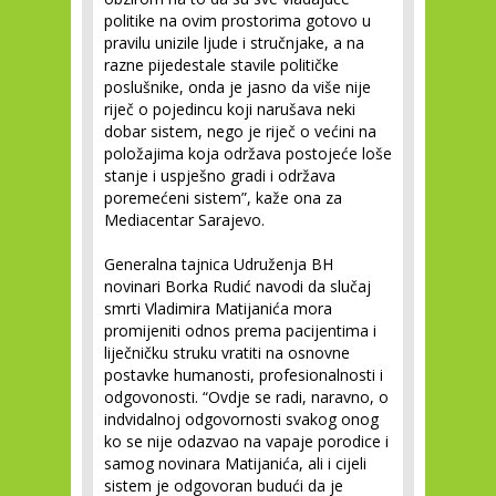
politike na ovim prostorima gotovo u
pravilu unizile ljude i stručnjake, a na
razne pijedestale stavile političke
poslušnike, onda je jasno da više nije
riječ o pojedincu koji narušava neki
dobar sistem, nego je riječ o većini na
položajima koja održava postojeće loše
stanje i uspješno gradi i održava
poremećeni sistem”, kaže ona za
Mediacentar Sarajevo.
Generalna tajnica Udruženja BH
novinari Borka Rudić navodi da slučaj
smrti Vladimira Matijanića mora
promijeniti odnos prema pacijentima i
liječničku struku vratiti na osnovne
postavke humanosti, profesionalnosti i
odgovonosti. “Ovdje se radi, naravno, o
indvidalnoj odgovornosti svakog onog
ko se nije odazvao na vapaje porodice i
samog novinara Matijanića, ali i cijeli
sistem je odgovoran budući da je