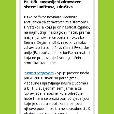
Politički postavljeni zdravstveni
sistemi uništavaju društvo
Bitka za život novinara Vladimira
Matijanića sa zdravstvenim sistemom u
Hrvatskoj, a koju je on nažalost izgubio,
na najmučniji i najtragičniji način, prema
mišljenju novinarke portala Fokus.ba
Semira Degirmendžić, razotkriva kako
zdravstvo i u toj državi, članici Evropske
unije (EU) počiva i funkcioniše na matrici
koja ne prepoznaje živote „običnih
smrtnika“ kao bitne.
“
Snimci razgovora
koje je javnost imala
priliku čuti u stvari su paradigma
vladavine i upravljanja našim životima i
u BiH i u susjednim zemljama, a za
'upravljačem mašine' koja određuje
hoće li nam se pružiti pomoć sjede ljudi
koje je odabrala politika na osnovu
njihove podobnosti, a ne sposobnosti. S
obzirom na to da su sve vladajuće