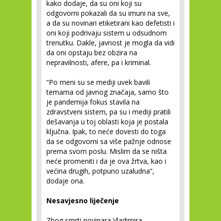
kako dodaje, da su oni koji su
odgovorni pokazali da su imuni na sve,
a da su novinari etiketirani kao defetisti i
oni koji podrivaju sistem u odsudnom
trenutku. Dakle, javnost je mogla da vidi
da oni opstaju bez obzira na
nepravilnosti, afere, pa i kriminal.
“Po meni su se mediji uvek bavili
temama od javnog značaja, samo što
je pandemija fokus stavila na
zdravstveni sistem, pa su i mediji pratili
dešavanja u toj oblasti koja je postala
ključna. Ipak, to neće dovesti do toga
da se odgovorni sa više pažnje odnose
prema svom poslu. Mislim da se ništa
neće promeniti i da je ova žrtva, kao i
većina drugih, potpuno uzaludna”,
dodaje ona.
Nesavjesno liječenje
Zbog smrti novinara Vladimira