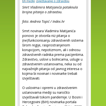
bh mediji
izvještavanje o zdravstvu
Smrt Vladimira Matijanića potaknula
brojna pitanja o zdravstvu.
foto: Andrea Topić / Index.hr
Smrt novinara Vladimira Matijanića
ponovo je otvorila niz pitanja o
(ne)funkcionisanju zdravstvenih sistema
širom regije, rasprostranjenom
korupcijom, nepotizmom, ali i odnosu
zdravstvenih radnika prema pacijentima.
Zdravstvo, uslovi u bolnicama, usluge u
zdravstvenim ustanovama, neka su od
najvažnijih pitanja od javnog interesa o
kojima bi novinari i novinarke trebali
izvještavati.
O uslovima i opremi u zdravstvenim
ustanovama mediji su naročito
izvještavali tokom pandemije. U Bosni i
Hercegovini (BiH) novinarka portala