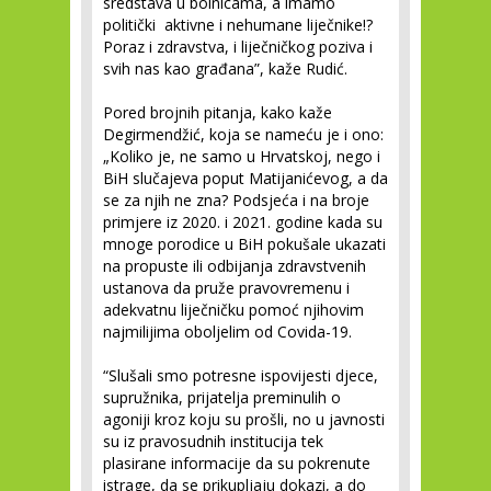
sredstava u bolnicama, a imamo
politički aktivne i nehumane liječnike!?
Poraz i zdravstva, i liječničkog poziva i
svih nas kao građana”, kaže Rudić.
Pored brojnih pitanja, kako kaže
Degirmendžić, koja se nameću je i ono:
„Koliko je, ne samo u Hrvatskoj, nego i
BiH slučajeva poput Matijanićevog, a da
se za njih ne zna? Podsjeća i na broje
primjere iz 2020. i 2021. godine kada su
mnoge porodice u BiH pokušale ukazati
na propuste ili odbijanja zdravstvenih
ustanova da pruže pravovremenu i
adekvatnu liječničku pomoć njihovim
najmilijima oboljelim od Covida-19.
“Slušali smo potresne ispovijesti djece,
supružnika, prijatelja preminulih o
agoniji kroz koju su prošli, no u javnosti
su iz pravosudnih institucija tek
plasirane informacije da su pokrenute
istrage, da se prikupljaju dokazi, a do