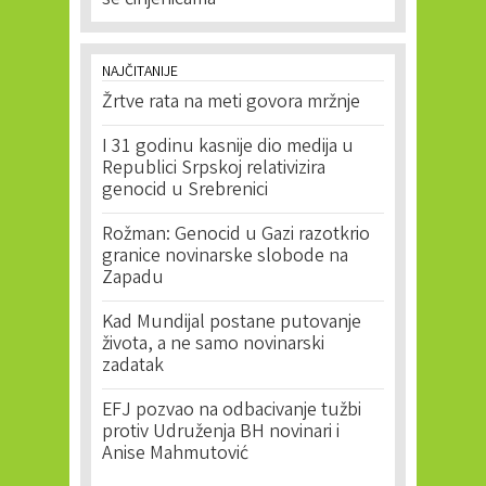
se činjenicama
NAJČITANIJE
Žrtve rata na meti govora mržnje
I 31 godinu kasnije dio medija u
Republici Srpskoj relativizira
genocid u Srebrenici
Rožman: Genocid u Gazi razotkrio
granice novinarske slobode na
Zapadu
Kad Mundijal postane putovanje
života, a ne samo novinarski
zadatak
EFJ pozvao na odbacivanje tužbi
protiv Udruženja BH novinari i
Anise Mahmutović