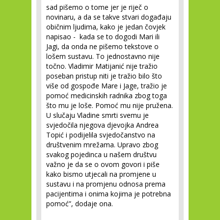
sad pišemo o tome jer je riječ o
novinaru, a da se takve stvari događaju
običnim ljudima, kako je jedan čovjek
napisao - kada se to dogodi Mari ili
Jagi, da onda ne pišemo tekstove o
lošem sustavu. To jednostavno nije
točno. Vladimir Matijanić nije tražio
poseban pristup niti je tražio bilo što
više od gospođe Mare i Jage, tražio je
pomoć medicinskih radnika zbog toga
što mu je loše. Pomoć mu nije pružena.
U slučaju Vladine smrti svemu je
svjedočila njegova djevojka Andrea
Topić i podijelila svjedočanstvo na
društvenim mrežama. Upravo zbog
svakog pojedinca u našem društvu
važno je da se o ovom govori i piše
kako bismo utjecali na promjene u
sustavu i na promjenu odnosa prema
pacijentima i onima kojima je potrebna
pomoć”, dodaje ona.