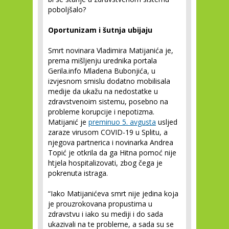
poboljšalo?
Oportunizam i šutnja ubijaju
Smrt novinara Vladimira Matijanića je,
prema mišljenju urednika portala
Gerila.info Mladena Bubonjića, u
izvjesnom smislu dodatno mobilisala
medije da ukažu na nedostatke u
zdravstvenoim sistemu, posebno na
probleme korupcije i nepotizma.
Matijanić je
preminuo 5. avgusta
usljed
zaraze virusom COVID-19 u Splitu, a
njegova partnerica i novinarka Andrea
Topić je otkrila da ga Hitna pomoć nije
htjela hospitalizovati, zbog čega je
pokrenuta istraga.
“Iako Matijanićeva smrt nije jedina koja
je prouzrokovana propustima u
zdravstvu i iako su mediji i do sada
ukazivali na te probleme, a sada su se