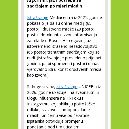
Algoritmi, jaz i potreba za
sadržajem po mjeri mladih
Istraživanje
Mediacentra iz 2021. godine
pokazalo je da su online mediji (65
posto) i društvene mreže (28 posto)
postali dominantni izvori informisanja
za mlade u Bosni i Hercegovini, uz
istovremeno izraženo nezadovoljstvo
(66 posto) trenutnim sadržajem koji se
nudi. (Istraživanje je provedeno prije pet
godina, pa bi spomenuti postoci danas
vjerovatno išli u korist društvenih mreža
kao izvora.)
S druge strane,
istraživanje
UNICEF-a iz
2026. godine ukazuje i na sveprisutniju
ulogu influensera na TikToku i
Instagramu, koji oblikuju potrošačke
odluke, stavove i samopouzdanje
mladih, pri čemu više od četvrtine
ispitanika potvrđuje promjenu
ponašanja pod tim uticajem.