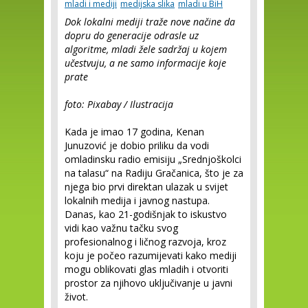
mladi i mediji
medijska slika
mladi u BiH
Dok lokalni mediji traže nove načine da
dopru do generacije odrasle uz
algoritme, mladi žele sadržaj u kojem
učestvuju, a ne samo informacije koje
prate
foto: Pixabay / Ilustracija
Kada je imao 17 godina, Kenan
Junuzović je dobio priliku da vodi
omladinsku radio emisiju „Srednjoškolci
na talasu“ na Radiju Gračanica, što je za
njega bio prvi direktan ulazak u svijet
lokalnih medija i javnog nastupa.
Danas, kao 21-godišnjak to iskustvo
vidi kao važnu tačku svog
profesionalnog i ličnog razvoja, kroz
koju je počeo razumijevati kako mediji
mogu oblikovati glas mladih i otvoriti
prostor za njihovo uključivanje u javni
život.