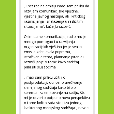
„Kroz rad na emisiji imao sam priliku da
razvijem komunikacijske vještine,
vještine javnog nastupa, ali i kritičkog
razmišljanja i snalaženja u različitim
situacijama“, kaže Junuzović.
Osim same komunikacije, radio mu je
mnogo pomogao i u razvijanju
organizacijskih vještina jer je svaka
emisija zahtijevala pripremu,
istraživanje tema, planiranje pitanja i
razmišljanje o tome kako sadržaj
približiti slušaocima.
„Imao sam priliku učiti i o
postprodukciji, odnosno uređivanju
snimljenog sadržaja kako bi bio
spreman za emitovanje na radiju, što
mi je otvorilo potpuno novu perspektivu
o tome koliko rada stoji iza jednog
kvalitetnog medijskog sadržaja“, navodi.