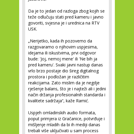
Da je to jedan od razloga zbog kojih se
teže odlučuju stati pred kameru i javno
govoriti, svjesna je i urednica na RTV
USK.
„Nerijetko, kada ih pozovemo da
razgovaramo o njihovim uspjesima,
idejama ili iskustvima, prvi odgovor
bude: 'Joj, nemoj mene' ili 'Ne bih ja
pred kameru'. Svaki javni nastup danas
vrlo brzo postaje dio šireg digitalnog
prostora i podložan je različitim
reakcijama. Zato mislim da je negdje
rješenje balans, što je i najteži ali i jedini
način držanja profesionalnih standarda i
kvalitete sadržaja“, kaže Ramić.
Uspjeh omladinskih audio formata,
poput primjera iz Gračanice, potvrđuje i
mišljenje mladih da bi ih mediji danas
trebali više uključivati u sam process