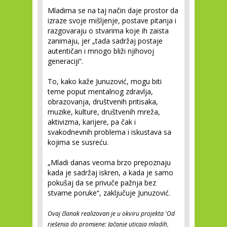
Mladima se na taj način daje prostor da
izraze svoje mišljenje, postave pitanja i
razgovaraju o stvarima koje ih zaista
zanimaju, jer „tada sadržaj postaje
autentičan i mnogo bliži njihovoj
generaciji“.
To, kako kaže Junuzović, mogu biti
teme poput mentalnog zdravlja,
obrazovanja, društvenih pritisaka,
muzike, kulture, društvenih mreža,
aktivizma, karijere, pa čak i
svakodnevnih problema i iskustava sa
kojima se susreću.
„Mladi danas veoma brzo prepoznaju
kada je sadržaj iskren, a kada je samo
pokušaj da se privuče pažnja bez
stvarne poruke“, zaključuje Junuzović.
Ovaj članak realizovan je u okviru projekta 'Od
rješenja do promjene: Jačanje uticaja mladih,