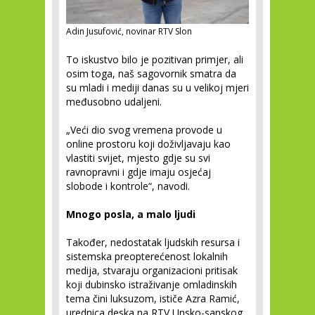
Adin Jusufović, novinar RTV Slon
To iskustvo bilo je pozitivan primjer, ali
osim toga, naš sagovornik smatra da
su mladi i mediji danas su u velikoj mjeri
međusobno udaljeni.
„Veći dio svog vremena provode u
online prostoru koji doživljavaju kao
vlastiti svijet, mjesto gdje su svi
ravnopravni i gdje imaju osjećaj
slobode i kontrole“, navodi.
Mnogo posla, a malo ljudi
Također, nedostatak ljudskih resursa i
sistemska preopterećenost lokalnih
medija, stvaraju organizacioni pritisak
koji dubinsko istraživanje omladinskih
tema čini luksuzom, ističe Azra Ramić,
urednica deska na RTV Unsko-sanskog