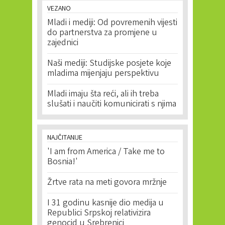
VEZANO
Mladi i mediji: Od povremenih vijesti
do partnerstva za promjene u
zajednici
Naši mediji: Studijske posjete koje
mladima mijenjaju perspektivu
Mladi imaju šta reći, ali ih treba
slušati i naučiti komunicirati s njima
NAJČITANIJE
'I am from America / Take me to
Bosnia!'
Žrtve rata na meti govora mržnje
I 31 godinu kasnije dio medija u
Republici Srpskoj relativizira
genocid u Srebrenici