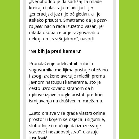
„Neophodno je da sadržaj za mlade
kreiraju i plasiraju mladi ljudi, jer
generacijski jaz nije očigledan, ali je
itekako prisutan. Smatramo da je
peer-
to-peer
način rada izuzetno važan, jer
mlada osoba će prije razgovarati o
nekoj temi s vršnjakom“, navodi.
'Ne bih ja pred kameru'
Pronalaženje adekvatnih mladih
sagovornika medijima postaje otežano
i zbog izražene averzije mladih prema
javnom nastupu i kamerama, što je
često uzrokovano strahom da bi
njihove izjave mogle postati predmet
ismijavanja na društvenim mrežama.
„Zato oni sve više grade vlastiti online
prostor u kojem se osjećaju sigurnije,
slobodnije i moćnije da izraze svoje
stavove i nezadovoljstvo“, ukazuje
Jusufović.