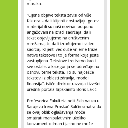
maraka.
“Cijena objave teksta zavisi od više
faktora – da li klijenti dostavljaju gotov
materijal ili su naši novinari potpuno
angažovani na izradi sadržaja, da li
tekst objavljujemo na društvenim
mrežama, te da li izrađujemo i video
sadržaj. Klijenti već duže vrijeme traže
native tekstove i to je forma koja jeste
zastupljena. Tekstove tretiramo kao i
sve ostale, a kategorija se određuje na
osnovu teme teksta. To su najčešće
tekstovi iz oblasti zdravlja, mode i
finansija”, ističe direktor razvoja i izvršni
urednik portala Srpskainfo Boris Lakić.
Profesorica Fakulteta političkih nauka u
Sarajevu Irena Praskač-Salčin smatra da
se ovaj oblik oglašavanja može
smatrati manipulativnim ukoliko
konzument odmah i jasno ne može