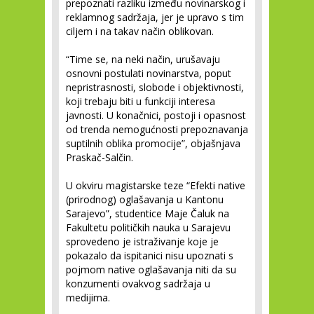
prepoznati razliku između novinarskog i
reklamnog sadržaja, jer je upravo s tim
ciljem i na takav način oblikovan.
“Time se, na neki način, urušavaju
osnovni postulati novinarstva, poput
nepristrasnosti, slobode i objektivnosti,
koji trebaju biti u funkciji interesa
javnosti. U konačnici, postoji i opasnost
od trenda nemogućnosti prepoznavanja
suptilnih oblika promocije”, objašnjava
Praskač-Salčin.
U okviru magistarske teze “Efekti native
(prirodnog) oglašavanja u Kantonu
Sarajevo”, studentice Maje Čaluk na
Fakultetu političkih nauka u Sarajevu
sprovedeno je istraživanje koje je
pokazalo da ispitanici nisu upoznati s
pojmom native oglašavanja niti da su
konzumenti ovakvog sadržaja u
medijima.