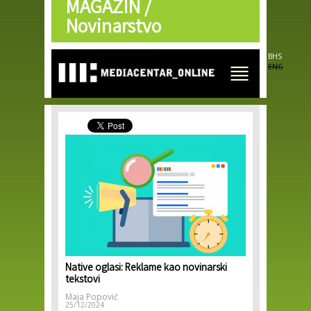
MAGAZIN /
Skip to
main
Novinarstvo
content
BHS
ENG
Native oglasi: Reklame kao novinarski
tekstovi
Maja Popović
25/12/2024