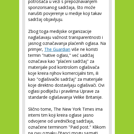
potrošača u vezi s prepoznavanjem
sponzorisanog sadržaja, što može
narušiti povjerenje u medije koji takav
sadržaj objavljuju.
Zbog toga medijske organizacije
naglašavaju važnost transparentnosti i
jasnog označavanja plaćenih oglasa. Na
primjer,
The Guardian
više ne koristi
termin "native oglasi," već sadržaj
označava kao "plaćeni sadržaj" za
materijale pod kontrolom oglašivača
koje kreira njihov komercijalni tim, ili
kao "oglašivački sadržaj" za materijale
koje direktno dostavljaju oglašivači. Ovi
oglasi podliježu i pravilima Uprave za
standarde oglašavanja Velike Britanije.
Slično tome, The New York Times ima
interni tim koji kreira oglase jasno
odvojene od uredničkog sadržaja,
označene terminom "Paid post." Klikom
na ovu oznaku čitaoci mogu saznati