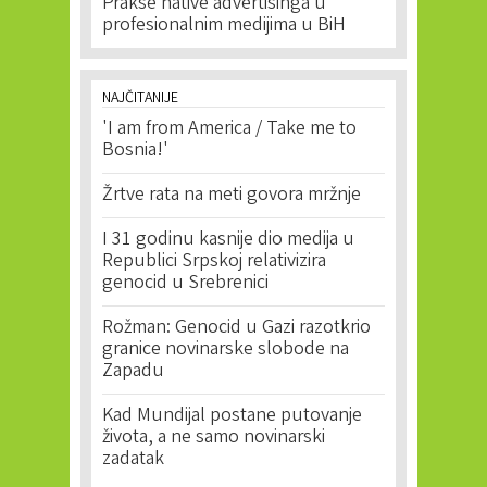
Prakse native advertisinga u
profesionalnim medijima u BiH
NAJČITANIJE
'I am from America / Take me to
Bosnia!'
Žrtve rata na meti govora mržnje
I 31 godinu kasnije dio medija u
Republici Srpskoj relativizira
genocid u Srebrenici
Rožman: Genocid u Gazi razotkrio
granice novinarske slobode na
Zapadu
Kad Mundijal postane putovanje
života, a ne samo novinarski
zadatak