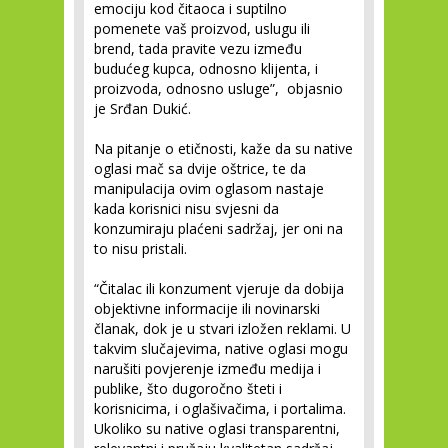
emociju kod čitaoca i suptilno
pomenete vaš proizvod, uslugu ili
brend, tada pravite vezu između
budućeg kupca, odnosno klijenta, i
proizvoda, odnosno usluge”, objasnio
je Srđan Dukić.
Na pitanje o etičnosti, kaže da su native
oglasi mač sa dvije oštrice, te da
manipulacija ovim oglasom nastaje
kada korisnici nisu svjesni da
konzumiraju plaćeni sadržaj, jer oni na
to nisu pristali.
“Čitalac ili konzument vjeruje da dobija
objektivne informacije ili novinarski
članak, dok je u stvari izložen reklami. U
takvim slučajevima, native oglasi mogu
narušiti povjerenje između medija i
publike, što dugoročno šteti i
korisnicima, i oglašivačima, i portalima.
Ukoliko su native oglasi transparentni,