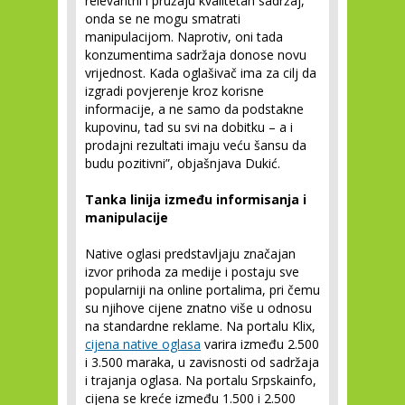
relevantni i pružaju kvalitetan sadržaj,
onda se ne mogu smatrati
manipulacijom. Naprotiv, oni tada
konzumentima sadržaja donose novu
vrijednost. Kada oglašivač ima za cilj da
izgradi povjerenje kroz korisne
informacije, a ne samo da podstakne
kupovinu, tad su svi na dobitku – a i
prodajni rezultati imaju veću šansu da
budu pozitivni”, objašnjava Dukić.
Tanka linija između informisanja i
manipulacije
Native oglasi predstavljaju značajan
izvor prihoda za medije i postaju sve
popularniji na online portalima, pri čemu
su njihove cijene znatno više u odnosu
na standardne reklame. Na portalu Klix,
cijena native oglasa
varira između 2.500
i 3.500 maraka, u zavisnosti od sadržaja
i trajanja oglasa. Na portalu Srpskainfo,
cijena se kreće između 1.500 i 2.500