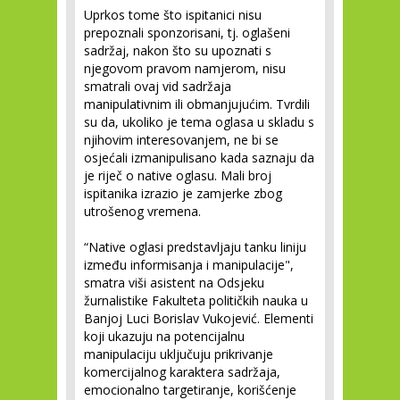
Uprkos tome što ispitanici nisu
prepoznali sponzorisani, tj. oglašeni
sadržaj, nakon što su upoznati s
njegovom pravom namjerom, nisu
smatrali ovaj vid sadržaja
manipulativnim ili obmanjujućim. Tvrdili
su da, ukoliko je tema oglasa u skladu s
njihovim interesovanjem, ne bi se
osjećali izmanipulisano kada saznaju da
je riječ o native oglasu. Mali broj
ispitanika izrazio je zamjerke zbog
utrošenog vremena.
“Native oglasi predstavljaju tanku liniju
između informisanja i manipulacije",
smatra viši asistent na Odsjeku
žurnalistike Fakulteta političkih nauka u
Banjoj Luci Borislav Vukojević. Elementi
koji ukazuju na potencijalnu
manipulaciju uključuju prikrivanje
komercijalnog karaktera sadržaja,
emocionalno targetiranje, korišćenje