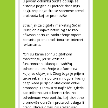
U prvom odlomku teksta opisuje se
historija peglanja i preteče današnjih
pegli, prije nego što se spomene brend
proizvoda koji se promoviše.
Stručnjak za digitalni marketing Srđan
Dukić objašnjava native oglase kao
efikasan način za zaobilaženje otpora
korisnika prema tradicionalnim internet
reklamama.
“Oni su ‘kameleoni’ u digitalnom
marketingu, jer se vizuelno i
funkcionalno uklapaju u sadržaj,
odnosno u okruženje platforme na
kojoj su objavljeni. Zbog toga je prijem
takve reklamne poruke mnogo efikasniji
nego kada je riječ o klasičnom obliku
promocije. U praksi to najčešće izgleda
kao informativni ili korisni tekst na
određenom web-portalu, koji diskretno
promoviše određeni proizvod, uslugu ili
brend. Native oglasi nisu rezervisani