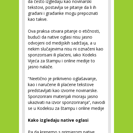
da često izgledaju kao novinarski
tekstovi, postavlja se pitanje da li ih
građani i građanke mogu prepoznati
kao takve.
Ova praksa otvara pitanje o etičnosti,
budući da native oglasi nisu jasno
odvojeni od medijskih sadržaja, a u
nekim slučajevima nisu ni označeni kao
sponzorisani ili plaćeni, iako Kodeks
Vijeća za štampu i online medije to
jasno nalaže.
“Neetično je prikriveno oglašavanje,
kao i naručene ili plaćene tekstove
predstavljati kao izvorne novinarske.
Sponzorirani materijali moraju jasno
ukazivati na izvor sponzoriranja”, navodi
se u Kodeksu za štampu i online medije
Kako izgledaju native oglasi
Pa da krenemo s primjerom native