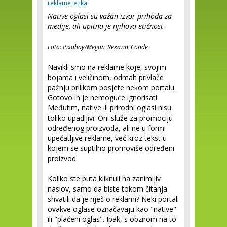
reklame
etika
Native oglasi su važan izvor prihoda za
medije, ali upitna je njihova etičnost
Foto: Pixabay/
Megan_Rexazin_Conde
Navikli smo na reklame koje, svojim
bojama i veličinom, odmah privlače
pažnju prilikom posjete nekom portalu.
Gotovo ih je nemoguće ignorisati.
Međutim, native ili prirodni oglasi nisu
toliko upadljivi. Oni služe za promociju
određenog proizvoda, ali ne u formi
upečatljive reklame, već kroz tekst u
kojem se suptilno promoviše određeni
proizvod.
Koliko ste puta kliknuli na zanimljiv
naslov, samo da biste tokom čitanja
shvatili da je riječ o reklami? Neki portali
ovakve oglase označavaju kao "native"
ili "plaćeni oglas". Ipak, s obzirom na to