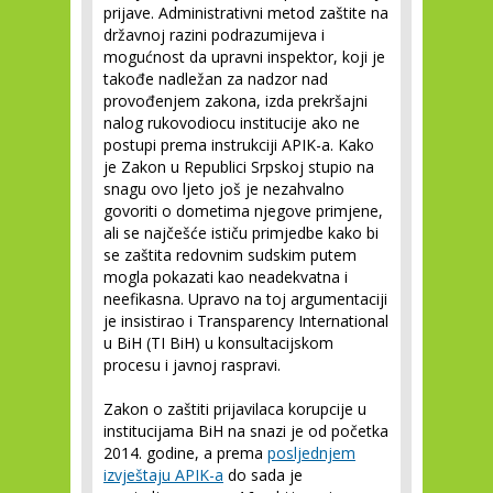
prijave. Administrativni metod zaštite na
državnoj razini podrazumijeva i
mogućnost da upravni inspektor, koji je
takođe nadležan za nadzor nad
provođenjem zakona, izda prekršajni
nalog rukovodiocu institucije ako ne
postupi prema instrukciji APIK-a. Kako
je Zakon u Republici Srpskoj stupio na
snagu ovo ljeto još je nezahvalno
govoriti o dometima njegove primjene,
ali se najčešće ističu primjedbe kako bi
se zaštita redovnim sudskim putem
mogla pokazati kao neadekvatna i
neefikasna. Upravo na toj argumentaciji
je insistirao i Transparency International
u BiH (TI BiH) u konsultacijskom
procesu i javnoj raspravi.
Zakon o zaštiti prijavilaca korupcije u
institucijama BiH na snazi je od početka
2014. godine, a prema
posljednjem
izvještaju APIK-a
do sada je