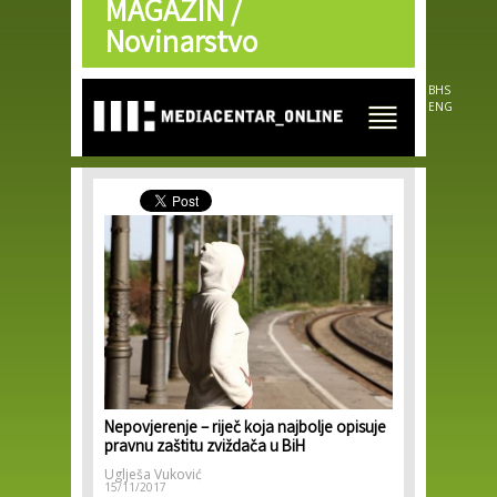
MAGAZIN /
Skip to
main
Novinarstvo
content
BHS
ENG
Nepovjerenje – riječ koja najbolje opisuje
pravnu zaštitu zviždača u BiH
Uglješa Vuković
15/11/2017