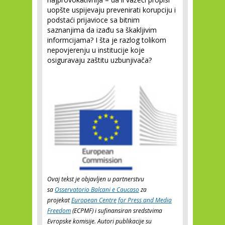
uopšte uspijevaju prevenirati korupciju i
podstaći prijavioce sa bitnim
saznanjima da izađu sa škakljivim
informcijama? I šta je razlog tolikom
nepovjerenju u institucije koje
osiguravaju zaštitu uzbunjivača?
Ovaj tekst je objavljen u partnerstvu
sa
Osservatorio Balcani e Caucaso
za
projekat
European Centre for Press and Media
Freedom
(ECPMF) i sufinansiran sredstvima
Evropske komisije. Autori publikacije su