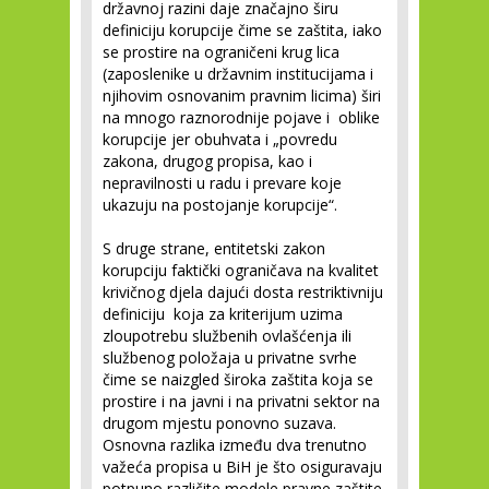
državnoj razini daje značajno širu
definiciju korupcije čime se zaštita, iako
se prostire na ograničeni krug lica
(zaposlenike u državnim institucijama i
njihovim osnovanim pravnim licima) širi
na mnogo raznorodnije pojave i oblike
korupcije jer obuhvata i „povredu
zakona, drugog propisa, kao i
nepravilnosti u radu i prevare koje
ukazuju na postojanje korupcije“.
S druge strane, entitetski zakon
korupciju faktički ograničava na kvalitet
krivičnog djela dajući dosta restriktivniju
definiciju koja za kriterijum uzima
zloupotrebu službenih ovlašćenja ili
službenog položaja u privatne svrhe
čime se naizgled široka zaštita koja se
prostire i na javni i na privatni sektor na
drugom mjestu ponovno suzava.
Osnovna razlika između dva trenutno
važeća propisa u BiH je što osiguravaju
potpuno različite modele pravne zaštite.