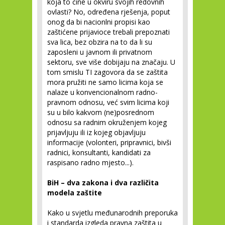
koja to čine u okviru svojih redovnih
ovlasti? No, određena rješenja, poput
onog da bi nacionlni propisi kao
zaštićene prijavioce trebali prepoznati
sva lica, bez obzira na to da li su
zaposleni u javnom ili privatnom
sektoru, sve više dobijaju na značaju. U
tom smislu TI zagovora da se zaštita
mora pružiti ne samo licima koja se
nalaze u konvencionalnom radno-
pravnom odnosu, već svim licima koji
su u bilo kakvom (ne)posrednom
odnosu sa radnim okruženjem kojeg
prijavljuju ili iz kojeg objavljuju
informacije (volonteri, pripravnici, bivši
radnici, konsultanti, kandidati za
raspisano radno mjesto...).
BiH – dva zakona i dva različita
modela zaštite
Kako u svjetlu međunarodnih preporuka
i standarda izgleda pravna zaštita u