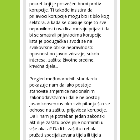
pokret koji je posvećen borbi protiv
korupcije. TI takođe insistira da
prijavioci korupcije mogu biti iz bilo kog
sektora, a kada se opisuje koje to sve
nepravilnosti ova lica moraju prijaviti da
bi se smatrali prijaviocima korupcije
lista je podugačka i svodi se na
svakovrsne oblike nepravilnosti:
opasnost po javno zdravlje, sukob
interesa, zaštita životne sredine,
krivična djela...
Pregled međunarodnih standarda
pokazuje nam da iako postoje
stanovite smjernice nacionalnim
zakonodavstvima i dalje ne postoji
jasan konsenzus oko svih pitanja što se
odnose na zaštitu prijavioca korupcije.
Da li nam je potreban jedan zakonski
akt ili je zaštitu poželjnije normirati u
više akata? Da li bi zaštitu trebala
pružati specijalizovana tijela ili tijela