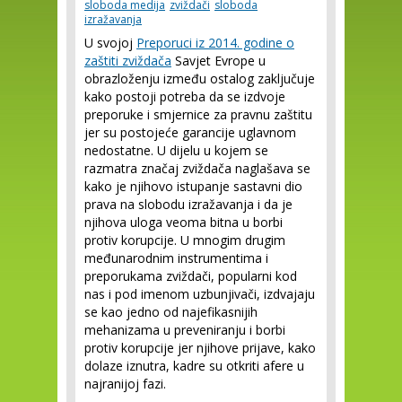
sloboda medija
zviždači
sloboda
izražavanja
U svojoj
Preporuci iz 2014. godine o
zaštiti zviždača
Savjet Evrope u
obrazloženju između ostalog zaključuje
kako postoji potreba da se izdvoje
preporuke i smjernice za pravnu zaštitu
jer su postojeće garancije uglavnom
nedostatne. U dijelu u kojem se
razmatra značaj zviždača naglašava se
kako je njihovo istupanje sastavni dio
prava na slobodu izražavanja i da je
njihova uloga veoma bitna u borbi
protiv korupcije. U mnogim drugim
međunarodnim instrumentima i
preporukama zviždači, popularni kod
nas i pod imenom uzbunjivači, izdvajaju
se kao jedno od najefikasnijih
mehanizama u preveniranju i borbi
protiv korupcije jer njihove prijave, kako
dolaze iznutra, kadre su otkriti afere u
najranijoj fazi.