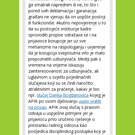
ga smatrali naprednim ili ne, to što i
pored svih deklamacija i garanacija
građani ne vjeruju da on uopšte postoji
ili funkcioniše. Akutno nepovjerenje u to
da su postojeće institucije kadre
sprovoditi propise odražava se i na
prijavioce korupcije jer uz sve
mehanizme na raspologanju i uvjerenje
da je korupcija sveprisutna vrlo je malo
prepoznatih uzbunjivača. Mediji pak s
vremena na vrijeme iskazuju
zainteresovanost za uzbunjivače, ali
uglavnom u svjetlu pojedinačnih
slučajeva koji su se činili naročito
atraktivnim za praćenje, kakav je bio
npr.
slučaj Danka Bogdanovića
kojeg je
APIK po svom djelovanju
uspio vratiti
na posao
. APIK ovaj slučaj s pravom
izdvaja u uspješne primjere jer je
prijaviocu prvo uručeno rješenje o
prestanku radnog odnosa kao
posljedica disciplinskog postupka koji je