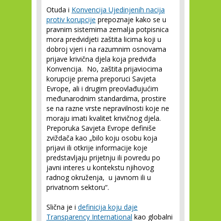
Otuda i
Konvencija Ujedinjenih nacija
protiv korupcije
prepoznaje kako se u
pravnim sistemima zemalja potpisnica
mora predvidjeti zaštita licima koji u
dobroj vjeri i na razumnim osnovama
prijave krivična djela koja predviđa
Konvencija. No, zaštita prijaviocima
korupcije prema preporuci Savjeta
Evrope, ali i drugim preovlađujućim
međunarodnim standardima, prostire
se na razne vrste nepravilnosti koje ne
moraju imati kvalitet krivičnog djela.
Preporuka Savjeta Evrope definiše
zviždača kao „bilo koju osobu koja
prijavi ili otkrije informacije koje
predstavljaju prijetnju ili povredu po
javni interes u kontekstu njihovog
radnog okruženja, u javnom ili u
privatnom sektoru“.
Slična je i
definicija koju daje
Transparency International
kao globalni