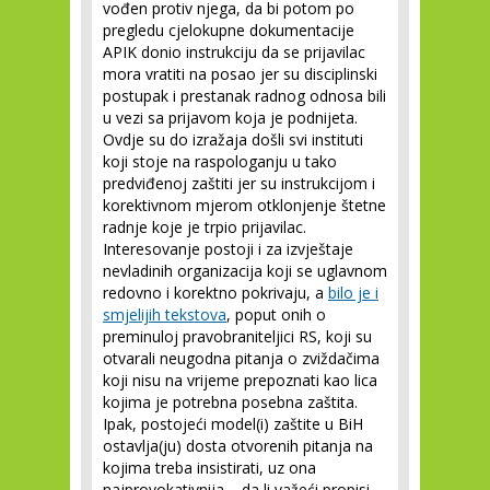
vođen protiv njega, da bi potom po
pregledu cjelokupne dokumentacije
APIK donio instrukciju da se prijavilac
mora vratiti na posao jer su disciplinski
postupak i prestanak radnog odnosa bili
u vezi sa prijavom koja je podnijeta.
Ovdje su do izražaja došli svi instituti
koji stoje na raspologanju u tako
predviđenoj zaštiti jer su instrukcijom i
korektivnom mjerom otklonjenje štetne
radnje koje je trpio prijavilac.
Interesovanje postoji i za izvještaje
nevladinih organizacija koji se uglavnom
redovno i korektno pokrivaju, a
bilo je i
smjelijih tekstova
, poput onih o
preminuloj pravobraniteljici RS, koji su
otvarali neugodna pitanja o zviždačima
koji nisu na vrijeme prepoznati kao lica
kojima je potrebna posebna zaštita.
Ipak, postojeći model(i) zaštite u BiH
ostavlja(ju) dosta otvorenih pitanja na
kojima treba insistirati, uz ona
najprovokativnija – da li važeći propisi