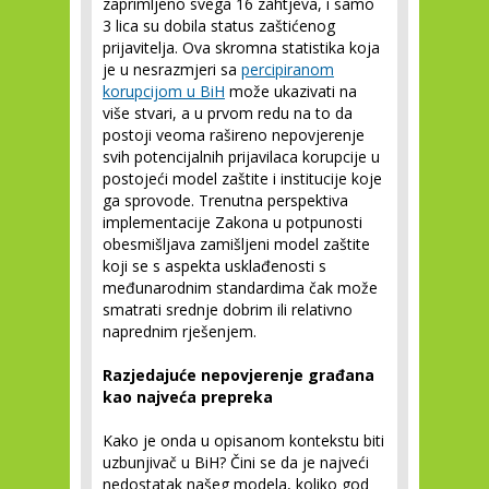
zaprimljeno svega 16 zahtjeva, i samo
3 lica su dobila status zaštićenog
prijavitelja. Ova skromna statistika koja
je u nesrazmjeri sa
percipiranom
korupcijom u BiH
može ukazivati na
više stvari, a u prvom redu na to da
postoji veoma rašireno nepovjerenje
svih potencijalnih prijavilaca korupcije u
postojeći model zaštite i institucije koje
ga sprovode. Trenutna perspektiva
implementacije Zakona u potpunosti
obesmišljava zamišljeni model zaštite
koji se s aspekta usklađenosti s
međunarodnim standardima čak može
smatrati srednje dobrim ili relativno
naprednim rješenjem.
Razjedajuće nepovjerenje građana
kao najveća prepreka
Kako je onda u opisanom kontekstu biti
uzbunjivač u BiH? Čini se da je najveći
nedostatak našeg modela, koliko god