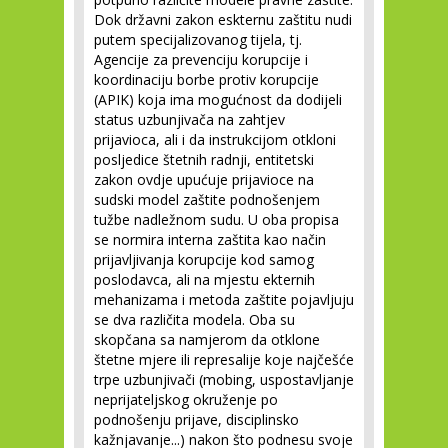
Dok državni zakon eskternu zaštitu nudi
putem specijalizovanog tijela, tj.
Agencije za prevenciju korupcije i
koordinaciju borbe protiv korupcije
(APIK) koja ima mogućnost da dodijeli
status uzbunjivača na zahtjev
prijavioca, ali i da instrukcijom otkloni
posljedice štetnih radnji, entitetski
zakon ovdje upućuje prijavioce na
sudski model zaštite podnošenjem
tužbe nadležnom sudu. U oba propisa
se normira interna zaštita kao način
prijavljivanja korupcije kod samog
poslodavca, ali na mjestu ekternih
mehanizama i metoda zaštite pojavljuju
se dva različita modela. Oba su
skopčana sa namjerom da otklone
štetne mjere ili represalije koje najčešće
trpe uzbunjivači (mobing, uspostavljanje
neprijateljskog okruženje po
podnošenju prijave, disciplinsko
kažnjavanje...) nakon što podnesu svoje