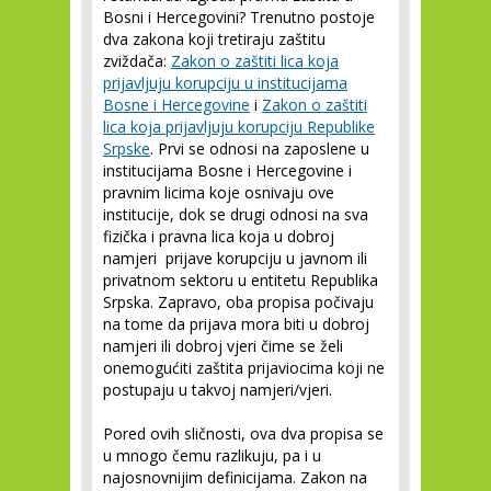
Bosni i Hercegovini? Trenutno postoje
dva zakona koji tretiraju zaštitu
zviždača:
Zakon o zaštiti lica koja
prijavljuju korupciju u institucijama
Bosne i Hercegovine
i
Zakon o zaštiti
lica koja prijavljuju korupciju Republike
Srpske
. Prvi se odnosi na zaposlene u
institucijama Bosne i Hercegovine i
pravnim licima koje osnivaju ove
institucije, dok se drugi odnosi na sva
fizička i pravna lica koja u dobroj
namjeri prijave korupciju u javnom ili
privatnom sektoru u entitetu Republika
Srpska. Zapravo, oba propisa počivaju
na tome da prijava mora biti u dobroj
namjeri ili dobroj vjeri čime se želi
onemogućiti zaštita prijaviocima koji ne
postupaju u takvoj namjeri/vjeri.
Pored ovih sličnosti, ova dva propisa se
u mnogo čemu razlikuju, pa i u
najosnovnijim definicijama. Zakon na