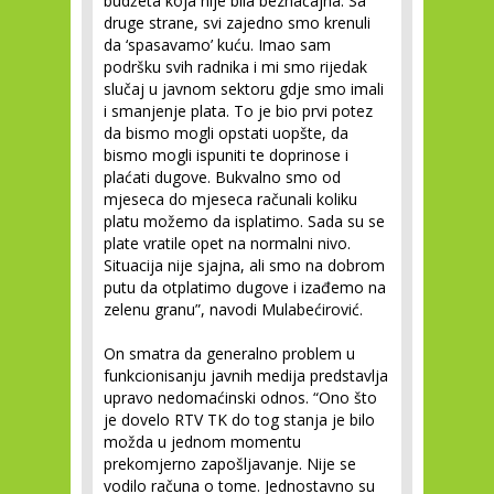
budžeta koja nije bila beznačajna. Sa
druge strane, svi zajedno smo krenuli
da ‘spasavamo’ kuću. Imao sam
podršku svih radnika i mi smo rijedak
slučaj u javnom sektoru gdje smo imali
i smanjenje plata. To je bio prvi potez
da bismo mogli opstati uopšte, da
bismo mogli ispuniti te doprinose i
plaćati dugove. Bukvalno smo od
mjeseca do mjeseca računali koliku
platu možemo da isplatimo. Sada su se
plate vratile opet na normalni nivo.
Situacija nije sjajna, ali smo na dobrom
putu da otplatimo dugove i izađemo na
zelenu granu”, navodi Mulabećirović.
On smatra da generalno problem u
funkcionisanju javnih medija predstavlja
upravo nedomaćinski odnos. “Ono što
je dovelo RTV TK do tog stanja je bilo
možda u jednom momentu
prekomjerno zapošljavanje. Nije se
vodilo računa o tome. Jednostavno su