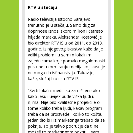
RTV u stečaju
Radio televizija Istočno Sarajevo
trenutno je u stečaju. Samo dug za
doprinose iznosi skoro million i četristo
hiljada maraka. Aleksandar Kostović je
bio direktor RTV IS u od 2011. do 2013.
godine. Iz njegovog iskustva kaže da je
veliki problem i u samim lokalnim
zajednicama koje pomalo megalomaski
pristupe u formiranju medija koji kasnije
ne mogu da isfinansiraju. Takav je,
kaže, slučaj bio i sa RTV IS.
“Svi ti lokalni mediji su zamišljeni tako
kako jesu i uvijek bude viška ljudi u
njima. Nije bilo kvalitetne projekcije o
tome koliko treba ljudi, kakav program
treba da se proizvede i koliko to košta.
Jedan dio bi i iz marketinga trebao da se
pokrije. To je takvo područje da ti ne
možeš to marketingom pokriti. I sam