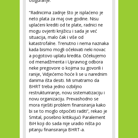
osiguranje.
“Radnicima zadnje što je isplaćeno je
neto plata za maj ove godine. Nisu
uplaćeni krediti od te plate, radnici ne
mogu ovjeriti knjižicu i sada je već
situacija, malo čak i više od
katastrofalne. Trenutno i nema naznaka
kada bismo mogli očekivati neki novac
a pogotovo uplatu kredita. Očekujemo
od menadžmenta i Upravnog odbora
neke pregovore o kojima su govorili i
ranije, Vidjećemo hoće li se u narednim
danima išta desiti. Mi smatramo da
BHRT treba jedno ozbiljno
restrukturiranje, novu sistematizaciju i
novu organizaciju. Prevashodno se
mora riješiti problem finansiranja kako
bi se to moglo otpočeti raditi”, rekao je
Smital, posebno kritikujući Paralement
BiH koji do sada nije uradio ništa po
pitanju finansiranja BHRT-a.