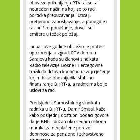
obaveze prikupljanja RTV takse, ali
neuređen način na koji se to radi,
politička prepucavanja i uticaji,
pretjerano zapošljavanje, a ponegdje i
rasipničko ponašanje, doveli su i
emitere u težak položaj.
Januar ove godine obilježio je protest
upozorenja u zgradi RTV doma u
Sarajevu kada su članovi sindikata
Radio televizije Bosne i Hercegovine
tražili da država konačno usvoji rješenje
kojim bi se obezbijedila stabilno
finansiranje BHRT-a, a radnicima bolje
uslovi za rad.
Predsjednik Samostalnog sindikata
radnika u BHRT-u, Damir Smital, kaže
kako posljednji dostupni podaci govore
da je BHRT dužan oko sedam miliona
maraka za neuplaćene poreze i
doprinose za penziono i zdravstveno