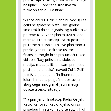
predstavlja to što gradske vlasti Bihaća
ne uplaćuju obećana sredstva za
funkcionisanje RTV Bihać.
“Zaposleni su u 2017. godinu već ušli sa
četiri neisplaćene plate. Ove godine
smo tražili da se iz gradskog budžeta za
potrebe RTV Bihać planira 420 hiljada
maraka. I to su smanjili za 20 posto, a
pri tome nisu isplatili ni sve planirano u
prošloj godini. To što se uskraćuju
finansije, moglo bi se protumačiti i kao
vid političkog pritiska na slobodu
medija, mada ja lično nisam primijetio
postojanje pritiska”, navodi Zulić. Zulić
je mišljenja da je način finansiranja
lokalnih medija pogrešno postavljen,
zbog čega mnogi mali javni mediji
dolaze u tešku situaciju.
“Na primjer u Hrvatskoj, Radio Osijek,
Radio Karlovac, Radio Rijeka, oni svi
pripadaju Hrvatskoj radio televiziji. HRT