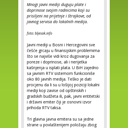
Mnogi javni mediji duguju plate i
doprinose svojim radnicima koji su
prisiljeni na prijetnje i štrajkove, od
javnog servisa do lokalnih medija.
foto: bljesak.info
Javni mediji u Bosni i Hercegovini sve
češće grcaju u finansijskim problemima
što se najviše vidi kroz dugovanja za
poreze i doprinose, ali i nerijetka
kašnjenja u isplati plata. U BiH zajedno
sa javnim RTV sistemom funkcioniše
oko 80 javnih medija. Teško je dati
procjenu da li su u lošijoj poziciji lokalni
mediji koji zavise od opštinskih i
gradskih budžeta ili, pak, javni entitetski
i državni emiter čiji je osnovni izvor
prihoda RTV taksa.
Tri glavna javna emitera su sa jedne
strane u povlaštenijem položaju zbog