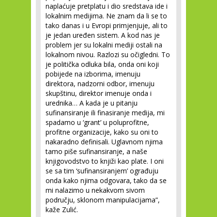
naplaćuje pretplatu i dio sredstava ide i
lokalnim medijima. Ne znam da li se to
tako danas i u Evropi primjenjuje, ali to
je jedan uređen sistem. A kod nas je
problem jer su lokalni mediji ostali na
lokalnom nivou. Razlozi su očigledni. To
je politička odluka bila, onda oni koji
pobijede na izborima, imenuju
direktora, nadzorni odbor, imenuju
skupštinu, direktor imenuje onda i
urednika… A kada je u pitanju
sufinansiranje ili finasiranje medija, mi
spadamo u ‘grant’ u poluprofitne,
profitne organizacije, kako su oni to
nakaradno definisali. Uglavnom njima
tamo piše sufinansiranje, a naše
knjigovodstvo to knjiži kao plate. I oni
se sa tim ‘sufinansiranjem’ ograđuju
onda kako njima odgovara, tako da se
mi nalazimo u nekakvom sivom
području, sklonom manipulacijama”,
kaže Zulić.