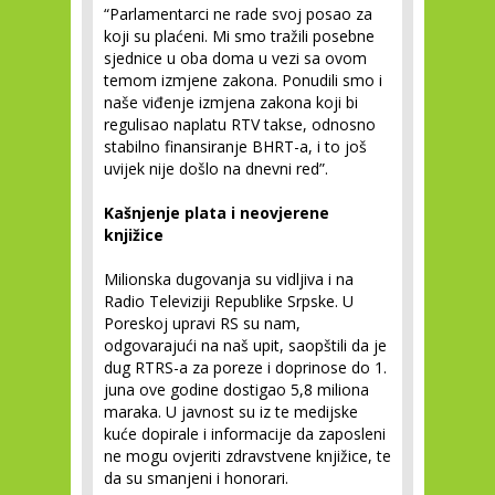
“Parlamentarci ne rade svoj posao za
koji su plaćeni. Mi smo tražili posebne
sjednice u oba doma u vezi sa ovom
temom izmjene zakona. Ponudili smo i
naše viđenje izmjena zakona koji bi
regulisao naplatu RTV takse, odnosno
stabilno finansiranje BHRT-a, i to još
uvijek nije došlo na dnevni red”.
Kašnjenje plata i neovjerene
knjižice
Milionska dugovanja su vidljiva i na
Radio Televiziji Republike Srpske. U
Poreskoj upravi RS su nam,
odgovarajući na naš upit, saopštili da je
dug RTRS-a za poreze i doprinose do 1.
juna ove godine dostigao 5,8 miliona
maraka. U javnost su iz te medijske
kuće dopirale i informacije da zaposleni
ne mogu ovjeriti zdravstvene knjižice, te
da su smanjeni i honorari.