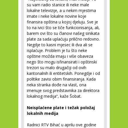
su vam radio stanice ili neke male
lokalne televizije, a u nekim mjestima
imate i neke lokalne novine koje
finansira opština u kojoj djeluju. Sve je
to na ivici što se tiče funkcionisanja, ali,
barem ovi što su članovi našeg sinikata
plate za sada uplaćuju prilično redovno.
Negdje to kasni mjesec ili dva ali se
isplaćuje. Problem je tu što neke
opštine možda imaju i više obaveza
nego što mogu isfinansirati i opštinski
trezori su malo drugačiji od ovih
kantonalnih ili entitetskih. Ponegdje i od
politike zavisi obim finansiranja. Kada
neka stranka dođe na vlast, ona
imenuje svog predstavnika za direktora
lokalnog medija“, kaže Šobat.
Neisplaćene plate i težak položaj
lokalnih medija
Radnici RTV Bihać u aprilu ove godine