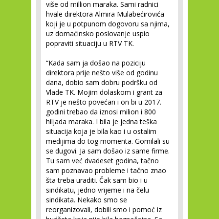
više od million maraka. Sami radnici
hvale direktora Almira Mulabećirovića
koji je u potpunom dogovoru sa njima,
uz domaćinsko poslovanje uspio
popraviti situaciju u RTV TK.
“Kada sam ja došao na poziciju
direktora prije nešto više od godinu
dana, dobio sam dobru podršku od
Vlade TK. Mojim dolaskom i grant za
RTV je nešto povećan i on bi u 2017.
godini trebao da iznosi milion i 800
hiljada maraka. I bila je jedna teška
situacija koja je bila kao i u ostalim
medijima do tog momenta. Gomilali su
se dugovi. Ja sam došao iz same firme.
Tu sam već dvadeset godina, tačno
sam poznavao probleme i tačno znao
šta treba uraditi. Čak sam bio i u
sindikatu, jedno vrijeme i na čelu
sindikata. Nekako smo se
reorganizovali, dobili smo i pomoć iz