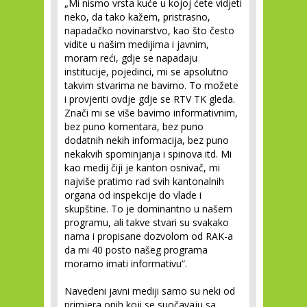
„Mi nismo vrsta kuće u kojoj ćete vidjeti
neko, da tako kažem, pristrasno,
napadačko novinarstvo, kao što često
vidite u našim medijima i javnim,
moram reći, gdje se napadaju
institucije, pojedinci, mi se apsolutno
takvim stvarima ne bavimo. To možete
i provjeriti ovdje gdje se RTV TK gleda.
Znači mi se više bavimo informativnim,
bez puno komentara, bez puno
dodatnih nekih informacija, bez puno
nekakvih spominjanja i spinova itd. Mi
kao medij čiji je kanton osnivač, mi
najviše pratimo rad svih kantonalnih
organa od inspekcije do vlade i
skupštine. To je dominantno u našem
programu, ali takve stvari su svakako
nama i propisane dozvolom od RAK-a
da mi 40 posto našeg programa
moramo imati informativu“.
Navedeni javni mediji samo su neki od
primjera onih koji se suočavaju sa