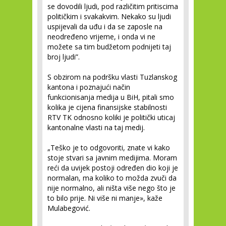
se dovodili ljudi, pod različitim pritiscima
političkim i svakakvim. Nekako su ljudi
uspijevali da uđu i da se zaposle na
neodređeno vrijeme, i onda vi ne
možete sa tim budžetom podnijeti taj
broj ljudi”.
S obzirom na podršku vlasti Tuzlanskog
kantona i poznajući način
funkcionisanja medija u BiH, pitali smo
kolika je cijena finansijske stabilnosti
RTV TK odnosno koliki je politički uticaj
kantonalne vlasti na taj medij.
„Teško je to odgovoriti, znate vi kako
stoje stvari sa javnim medijima. Moram
reći da uvijek postoji određen dio koji je
normalan, ma koliko to možda zvuči da
nije normalno, ali ništa više nego što je
to bilo prije. Ni više ni manje», kaže
Mulabegović.