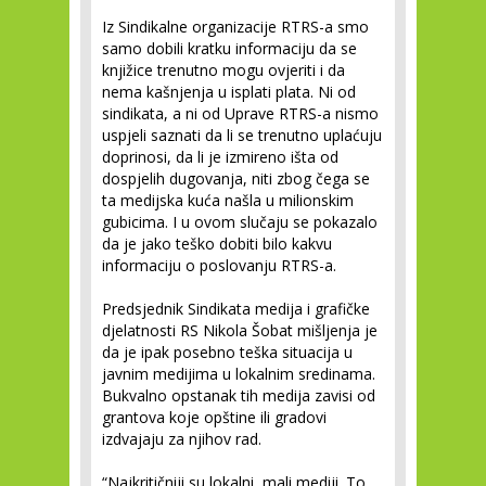
Iz Sindikalne organizacije RTRS-a smo
samo dobili kratku informaciju da se
knjižice trenutno mogu ovjeriti i da
nema kašnjenja u isplati plata. Ni od
sindikata, a ni od Uprave RTRS-a nismo
uspjeli saznati da li se trenutno uplaćuju
doprinosi, da li je izmireno išta od
dospjelih dugovanja, niti zbog čega se
ta medijska kuća našla u milionskim
gubicima. I u ovom slučaju se pokazalo
da je jako teško dobiti bilo kakvu
informaciju o poslovanju RTRS-a.
Predsjednik Sindikata medija i grafičke
djelatnosti RS Nikola Šobat mišljenja je
da je ipak posebno teška situacija u
javnim medijima u lokalnim sredinama.
Bukvalno opstanak tih medija zavisi od
grantova koje opštine ili gradovi
izdvajaju za njihov rad.
“Najkritičniji su lokalni, mali mediji. To