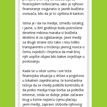
finansijskim teškoćama, iako je njihovo
finansiranje osigurano iz javnih budžeta
osnivača, bilo da je to opština ili kanton.
Istina je i da na medije, između ostalog
i javne, u BiH godišnje budu potrošene
desetine miliona maraka iz budžeta
direktno ili za oglašavanje. Javni mediji
sa druge strane isto tako i nisu toliko
transparentni u trošenju javnog novca o
čemu svjedoči i činjenica da mali broj
njih uopšte objavi bilo kakve izvještaje u
poslovanju.
Kada se u obzir uzmu i sve teža
finansijska situacija u državi a pogotovo
u lokalnim zajednicama, te konstantna
težnja da se mediji politički kontrolišu ili
da preko medija traje borba za političke
interese, onda se dobije jedan začarani
krug u kome najveću cijenu plaćaju
javni mediji, zapravo sloboda njihovog