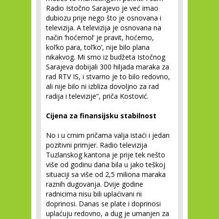
Radio Istočno Sarajevo je već imao
dubiozu prije nego što je osnovana i
televizija. A televizija je osnovana na
način ‘hoćemol’ je pravit, hoćemo,
kol’ko para, tol’ko’, nije bilo plana
nikakvog. Mi smo iz budžeta Istočnog
Sarajeva dobijali 300 hiljada maraka za
rad RTV IS, i stvarno je to bilo redovno,
ali nije bilo ni izbliza dovoljno za rad
radija i televizije”, priča Kostović.
Cijena za finansijsku stabilnost
No i u crnim pričama valja istaći i jedan
pozitivni primjer. Radio televizija
Tuzlanskog kantona je prije tek nešto
više od godinu dana bila u jako teškoj
situaciji sa više od 2,5 miliona maraka
raznih dugovanja. Dvije godine
radnicima nisu bili uplaćivani ni
doprinosi. Danas se plate i doprinosi
uplaćuju redovno, a dug je umanjen za