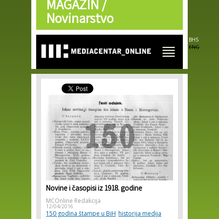
MAGAZIN /
Skip to
main
Novinarstvo
content
BHS
ENG
Novine i časopisi iz 1918. godine
MCOnline Redakcija
12/04/2016
150 godina štampe u BiH
historija medija