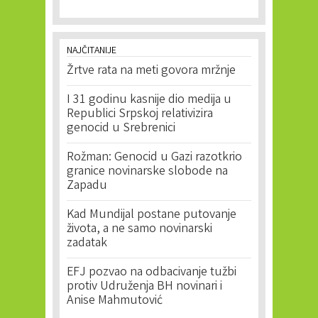
NAJČITANIJE
Žrtve rata na meti govora mržnje
I 31 godinu kasnije dio medija u
Republici Srpskoj relativizira
genocid u Srebrenici
Rožman: Genocid u Gazi razotkrio
granice novinarske slobode na
Zapadu
Kad Mundijal postane putovanje
života, a ne samo novinarski
zadatak
EFJ pozvao na odbacivanje tužbi
protiv Udruženja BH novinari i
Anise Mahmutović