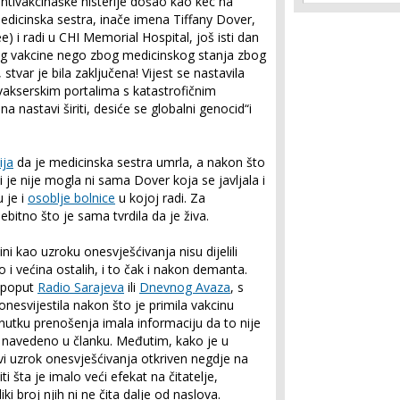
antivakcinaške histerije došao kao kec na
medicinska sestra, inače imena Tiffany Dover,
) i radi u CHI Memorial Hospital, još isti dan
zbog vakcine nego zbog medicinskog stanja zbog
 stvar je bila zaključena! Vijest se nastavila
ivakserskim portalima s katastrofičnim
 nastavi širiti, desiće se globalni genocid“i
ija
da je medicinska sestra umrla, a nakon što
i je nije mogla ni sama Dover koja se javljala i
u je i
osoblje bolnice
u kojoj radi. Za
nebitno što je sama tvrdila da je živa.
ini kao uzroku onesvješćivanja nisu dijelili
 i većina ostalih, i to čak i nakon demanta.
i poput
Radio Sarajeva
ili
Dnevnog Avaza
, s
nesvijestila nakon što je primila vakcinu
nutku prenošenja imala informaciju da to nije
 i navedeno u članku. Međutim, kako je u
vi uzrok onesvješćivanja otkriven negdje na
ti šta je imalo veći efekat na čitatelje,
i broj njih ni ne čita dalje od naslova.