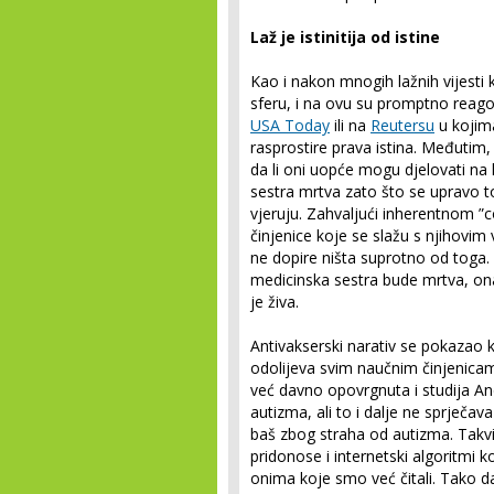
Laž je istinitija od istine
Kao i nakon mnogih lažnih vijesti 
sferu, i na ovu su promptno reagov
USA Today
ili na
Reutersu
u kojima
rasprostire prava istina. Međutim, 
da li oni uopće mogu djelovati na 
sestra mrtva zato što se upravo t
vjeruju. Zahvaljući inherentnom ”c
činjenice koje se slažu s njihovim
ne dopire ništa suprotno od toga.
medicinska sestra bude mrtva, ona 
je živa.
Antivakserski narativ se pokazao 
odolijeva svim naučnim činjenicam
već davno opovrgnuta i studija A
autizma, ali to i dalje ne sprječav
baš zbog straha od autizma. Takv
pridonose i internetski algoritmi k
onima koje smo već čitali. Tako d