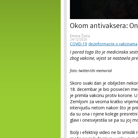
Okom antivaksera: Ones
Emina Žuna
24/12/2020
COVID-19
dezinformacije o vakcinama
I pored toga što je medicinska sestra
zbog vakcine, vijest se nastavila pren
f
oto: twitter/chi memorial
Skoro svaki dan je obilježen nekom
18. decembar je bio posvećen medi
je primila vakcinu protiv korone. 
Zemljom za veoma kratko vrijeme
intervjuišu netom nakon što je pri
da su ona i njene kolege presretni 
glavi i onesvijestila se pa su joj m
Bolji i efektniji video ne bi smislil