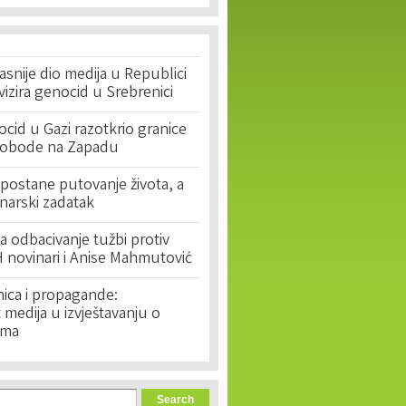
asnije dio medija u Republici
ivizira genocid u Srebrenici
cid u Gazi razotkrio granice
lobode na Zapadu
postane putovanje života, a
narski zadatak
 odbacivanje tužbi protiv
 novinari i Anise Mahmutović
nica i propagande:
medija u izvještavanju o
ima
orm