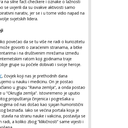
ira na silne fact-checkere i oznake o lažnosti
 se uvjerili da su ovakve aktivosti samo
rativni narativ, jer se i u tome vidio napad na
olje svjetskih lidera.
ji
liko povećao da se tu više ne radi o kuriozitetu
e može govoriti o zaraćenim stranama, a bitke
entarima i na društvenim mrežama između
 internetskim ratom koji godinama traje
obje grupe su počele dobivati i svoje heroje.
ć
, čovjek koji nas je prethodnih dana
rujemo u nauku i medicinu. On je postao
 učlanio u grupu ”Ravna zemlja”, a onda postao
me u ”Okrugla zemlja”. Istovremeno je uputio
tog propuštanja činjenica i pogrešaka u
mnogima od nas došao kao sjajan humoristični
og beznađa. Iako se većina portala koja je
 stavila na stranu nauke i vakcina, postavlja se
h radi, a koliko zbog ”klikičnosti” same vijesti i
enošena.