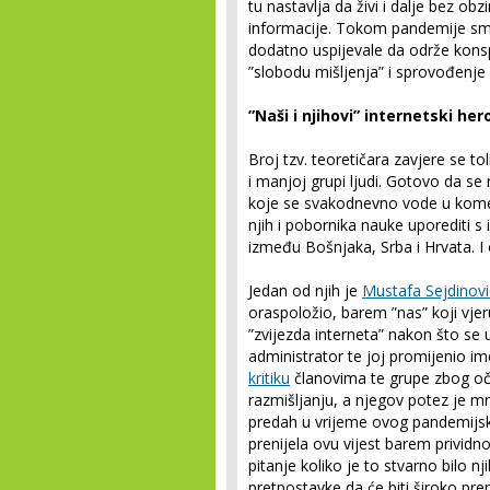
tu nastavlja da živi i dalje bez obz
informacije. Tokom pandemije smo
dodatno uspijevale da održe konspi
”slobodu mišljenja” i sprovođenje v
”Naši i njihovi” internetski hero
Broj tzv. teoretičara zavjere se to
i manjoj grupi ljudi. Gotovo da s
koje se svakodnevno vode u kom
njih i pobornika nauke uporediti s
između Bošnjaka, Srba i Hrvata. I 
Jedan od njih je
Mustafa Sejdinovi
oraspoložio, barem ”nas” koji vje
”zvijezda interneta” nakon što se
administrator te joj promijenio i
kritiku
članovima te grupe zbog oči
razmišljanju, a njegov potez je 
predah u vrijeme ovog pandemijsk
prenijela ovu vijest barem prividno
pitanje koliko je to stvarno bilo nji
pretpostavke da će biti široko pr