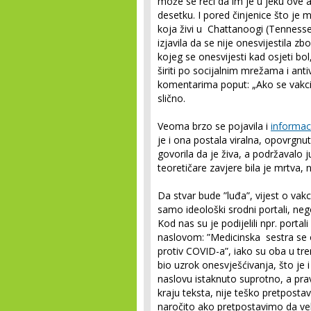
može se reći da im je u jeku ove 
desetku. I pored činjenice što je 
koja živi u Chattanoogi (Tennessee
izjavila da se nije onesvijestila 
kojeg se onesvijesti kad osjeti bol,
širiti po socijalnim mrežama i ant
komentarima poput: „Ako se vakcina
slično.
Veoma brzo se pojavila i
informac
je i ona postala viralna, opovrgnut
govorila da je živa, a podržavalo j
teoretičare zavjere bila je mrtva, 
Da stvar bude ”luđa”, vijest o vakc
samo ideološki srodni portali, nego
Kod nas su je podijelili npr. portal
naslovom: ”Medicinska sestra se o
protiv COVID-a”, iako su oba u tre
bio uzrok onesvješćivanja, što je
naslovu istaknuto suprotno, a pra
kraju teksta, nije teško pretpostavi
naročito ako pretpostavimo da velik