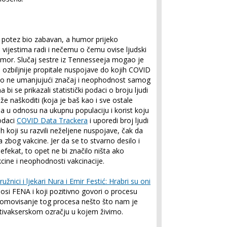
 potez bio zabavan, a humor prijeko
 vijestima radi i nečemu o čemu ovise ljudski
umor. Slučaj sestre iz Tennesseeja mogao je
e ozbiljnije propitale nuspojave do kojih COVID
no ne umanjujući značaj i neophodnost samog
 bi se prikazali statistički podaci o broju ljudi
 naškoditi (koja je baš kao i sve ostale
ja u odnosu na ukupnu populaciju i korist koju
odaci
COVID Data Trackera
i uporedi broj ljudi
ih koji su razvili neželjene nuspojave, čak da
a zbog vakcine. Jer da se to stvarno desilo i
fekat, to opet ne bi značilo ništa ako
ine i neophodnosti vakcinacije.
užnici i ljekari Nura i Emir Festić: Hrabri su oni
osi FENA i koji pozitivno govori o procesu
promovisanje tog procesa nešto što nam je
ntivakserskom ozračju u kojem živimo.