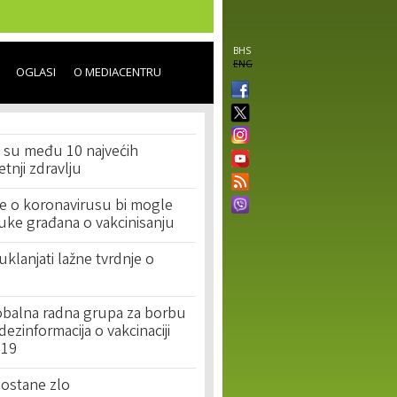
BHS
ENG
OGLASI
O MEDIACENTRU
i su među 10 najvećih
etnji zdravlju
je o koronavirusu bi mogle
luke građana o vakcinisanju
klanjati lažne tvrdnje o
obalna radna grupa za borbu
 dezinformacija o vakcinaciji
-19
postane zlo