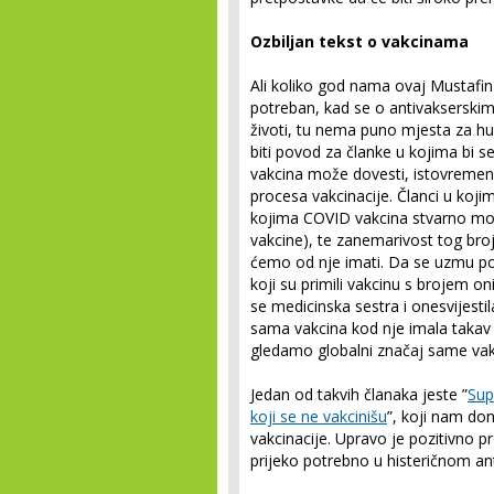
Ozbiljan tekst o vakcinama
Ali koliko god nama ovaj Mustafin
potreban, kad se o antivakserskim
životi, tu nema puno mjesta za h
biti povod za članke u kojima bi s
vakcina može dovesti, istovreme
procesa vakcinacije. Članci u kojima
kojima COVID vakcina stvarno može
vakcine), te zanemarivost tog bro
ćemo od nje imati. Da se uzmu p
koji su primili vakcinu s brojem on
se medicinska sestra i onesvijestil
sama vakcina kod nje imala takav e
gledamo globalni značaj same vakc
Jedan od takvih članaka jeste ”
Supr
koji se ne vakcinišu
”, koji nam don
vakcinacije. Upravo je pozitivno 
prijeko potrebno u histeričnom a