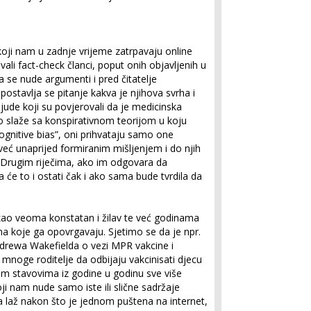
koji nam u zadnje vrijeme zatrpavaju online
ali fact-check članci, poput onih objavljenih u
 se nude argumenti i pred čitatelje
postavlja se pitanje kakva je njihova svrha i
ljude koji su povjerovali da je medicinska
o slaže sa konspirativnom teorijom u koju
ognitive bias”, oni prihvataju samo one
 već unaprijed formiranim mišljenjem i do njih
 Drugim riječima, ako im odgovara da
će to i ostati čak i ako sama bude tvrdila da
kao veoma konstatan i žilav te već godinama
a koje ga opovrgavaju. Sjetimo se da je npr.
ndrewa Wakefielda o vezi MPR vakcine i
a mnoge roditelje da odbijaju vakcinisati djecu
im stavovima iz godine u godinu sve više
oji nam nude samo iste ili slične sadržaje
a laž nakon što je jednom puštena na internet,