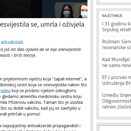
NAJČITANIJE
vijestila se, umrla i oživjela
I 31 godinu k
Srpskoj relat
Rožman: Geno
anti-vakcinaši
novinarske s
 još isti dan izjavila da se nije onesvijestila
ositi i širiti teorije.
Kad Mundijal 
ne samo novi
EFJ pozvao na
 prijelomnom viješću koja ”zapali internet”, a
Udruženja BH
cinskoj sestri koja se onesvijestila nakon što
U
videu
koji se proširio cijelom (okruglom)
Između činje
 gledamo američku medicinsku sestru koju
Odgovornost 
mila Pfizerovu vakcinu. Taman što je izustila
ratnim zločin
što su dobili vakcinu, kad joj se zavrtjelo u
orali pritrčati u pomoć.
i ni najuspješniji antivakserski propagandisti i
Search f
Search