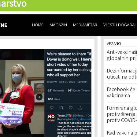
arstvo
Skip to
main
content
HOME
MAGAZIN
MEDIAMETAR
VIJESTI I DOGAĐAJI
VEZANO
Anti-vakcinaš
globalnih prij
Dezinformaci
uticati na od
Facebook će u
vakcinama
Formirana gl
protiv širenja
protiv COVID
Kad vakcina 