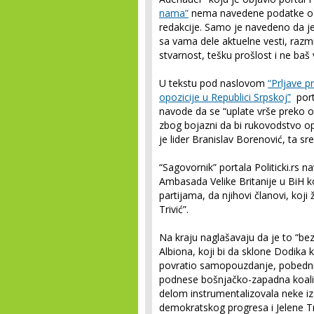
nama”
nema navedene podatke o vl
redakcije. Samo je navedeno da je po
sa vama dele aktuelne vesti, razm
stvarnost, tešku prošlost i ne baš
U tekstu pod naslovom
“Prljave p
opozicije u Republici Srpskoj”
porta
navode da se “uplate vrše preko ove
zbog bojazni da bi rukovodstvo op
je lider Branislav Borenović, ta sre
“Sagovornik” portala Politicki.rs 
Ambasada Velike Britanije u BiH k
partijama, da njihovi članovi, koji 
Trivić”.
Na kraju naglašavaju da je to “be
Albiona, koji bi da sklone Dodika
povratio samopouzdanje, pobednič
podnese bošnjačko-zapadna koalic
delom instrumentalizovala neke iz 
demokratskog progresa i Jelene Tri