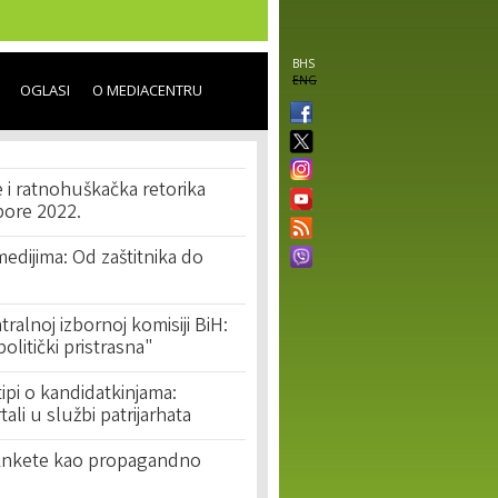
BHS
ENG
OGLASI
O MEDIACENTRU
e i ratnohuškačka retorika
bore 2022.
edijima: Od zaštitnika do
tralnoj izbornoj komisiji BiH:
olitički pristrasna"
ipi o kandidatkinjama:
ali u službi patrijarhata
 Ankete kao propagandno