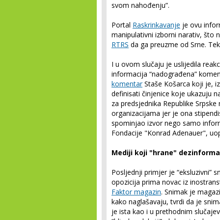
svom nahođenju”.
Portal
Raskrinkavanje
je ovu infor
manipulativni izborni narativ, što n
RTRS
da ga preuzme od Srne. Teks
I u ovom slučaju je uslijedila reak
informacija “nadograđena” koment
komentar
Staše Košarca koji je, 
definisati činjenice koje ukazuju 
za predsjednika Republike Srpske 
organizacijama jer je ona stipendi
spominjao izvor nego samo informa
Fondacije "Konrad Adenauer", uop
Mediji koji "hrane" dezinforma
Posljednji primjer je “eksluzivni”
opozicija prima novac iz inostrans
Faktor magazin
. Snimak je magaz
kako naglašavaju, tvrdi da je snim
je ista kao i u prethodnim slučaje