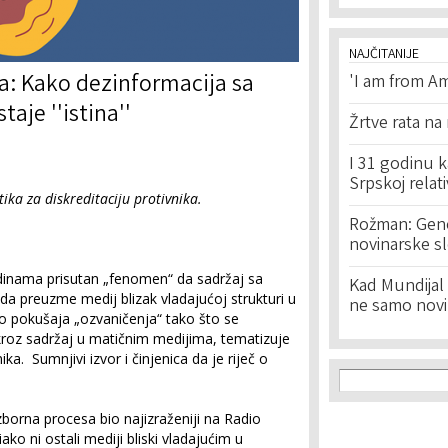
NAJČITANIJE
a: Kako dezinformacija sa
'I am from Am
aje ''istina''
Žrtve rata na
I 31 godinu k
Srpskoj relat
ika za diskreditaciju protivnika.
Rožman: Geno
novinarske s
odinama prisutan „fenomen“ da sadržaj sa
Kad Mundijal 
da preuzme medij blizak vladajućoj strukturi u
ne samo novi
o pokušaja „ozvaničenja“ tako što se
kroz sadržaj u matičnim medijima, tematizuje
nika. Sumnjivi izvor i činjenica da je riječ o
Search f
Search
zborna procesa bio najizraženiji na Radio
iako ni ostali mediji bliski vladajućim u