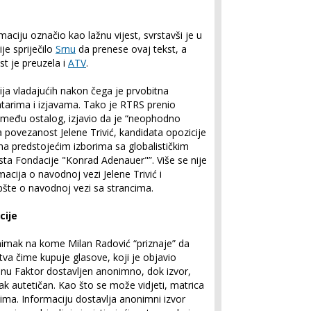
maciju označio kao lažnu vijest, svrstavši je u
ije spriječilo
Srnu
da prenese ovaj tekst, a
t je preuzela i
ATV
.
cija vladajućih nakon čega je prvobitna
arima i izjavama. Tako je RTRS prenio
između ostalog, izjavio da je “neophodno
na povezanost Јelene Trivić, kandidata opozicije
na predstojećim izborima sa globalističkim
sta Fondacije "Konrad Adenauer"”. Više se nije
cija o navodnoj vezi Jelene Trivić i
šte o navodnoj vezi sa strancima.
cije
 snimak na kome Milan Radović “priznaje” da
tva čime kupuje glasove, koji je objavio
inu Faktor dostavljen anonimno, dok izvor,
ak autetičan. Kao što se može vidjeti, matrica
vima. Informaciju dostavlja anonimni izvor