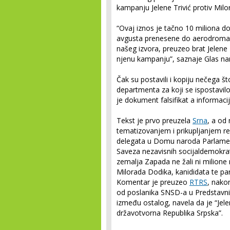
kampanju Jelene Trivić protiv Mil
“Ovaj iznos je tačno 10 miliona d
avgusta prenesene do aerodroma 
našeg izvora, preuzeo brat Jelene Tr
njenu kampanju”, saznaje Glas nar
Čak su postavili i kopiju nečega
departmenta za koji se ispostavilo
je dokument falsifikat a informacij
Tekst je prvo preuzela
Srna
, a od 
tematizovanjem i prikupljanjem re
delegata u Domu naroda Parlamen
Saveza nezavisnih socijaldemokrat
zemalja Zapada ne žali ni milione 
Milorada Dodika, kanididata te par
Komentar je preuzeo
RTRS
, nako
od poslanika SNSD-a u Predstavni
između ostalog, navela da je “Јele
državotvorna Republika Srpska”.