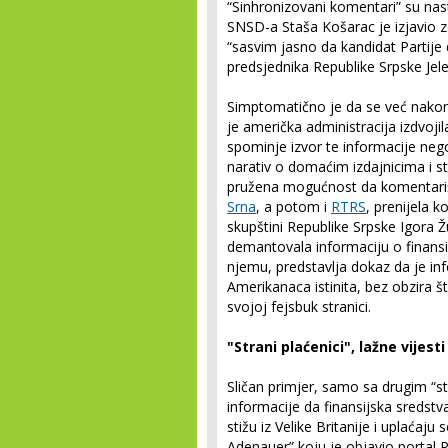
“Sinhronizovani komentari” su nast
SNSD-a Staša Košarac je izjavio 
“sasvim jasno da kandidat Partij
predsjednika Republike Srpske Јele
Simptomatično je da se već nakon
je američka administracija izdvoji
spominje izvor te informacije nego
narativ o domaćim izdajnicima i st
pružena mogućnost da komentariše
Srna
, a potom i
RTRS
, prenijela 
skupštini Republike Srpske Igora Žun
demantovala informaciju o finansi
njemu, predstavlja dokaz da je inf
Amerikanaca istinita, bez obzira š
svojoj fejsbuk stranici.
"Strani plaćenici", lažne vijesti
Sličan primjer, samo sa drugim “st
informacije da finansijska sredstv
stižu iz Velike Britanije i uplaća
Adenauer” koju je objavio portal Pol