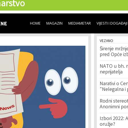
arstvo
Skip to
main
content
HOME
MAGAZIN
MEDIAMETAR
VIJESTI I DOGAĐAJI
VEZANO
Širenje mržnj
pred Opće iz
NATO u bh. m
neprijatelja
Narativi o Cen
"Nelegalna i p
Rodni stereot
Anonimni port
Izbori 2022:
oružje?