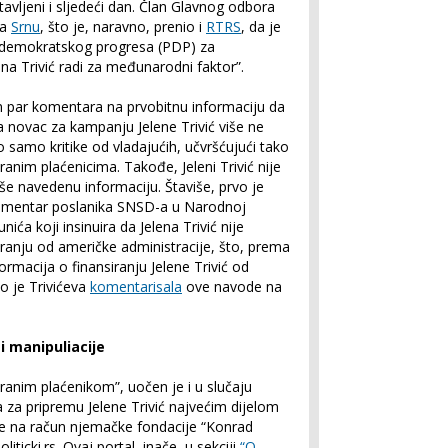
avljeni i sljedeći dan. Član Glavnog odbora
za
Srnu
, što je, naravno, prenio i
RTRS
, da je
e demokratskog progresa (PDP) za
na Trivić radi za međunarodni faktor”.
 par komentara na prvobitnu informaciju da
la novac za kampanju Jelene Trivić više ne
 samo kritike od vladajućih, učvršćujući tako
ranim plaćenicima. Takođe, Jeleni Trivić nije
 navedenu informaciju. Štaviše, prvo je
komentar poslanika SNSD-a u Narodnoj
ića koji insinuira da Jelena Trivić nije
ranju od američke administracije, što, prema
ormacija o finansiranju Jelene Trivić od
to je Trivićeva
komentarisala
ove navode na
 i manipuliacije
ranim plaćenikom”, uočen je i u slučaju
a za pripremu Jelene Trivić najvećim dijelom
ju se na račun njemačke fondacije “Konrad
iticki.rs. Ovaj portal, inače, u sekciji
“O