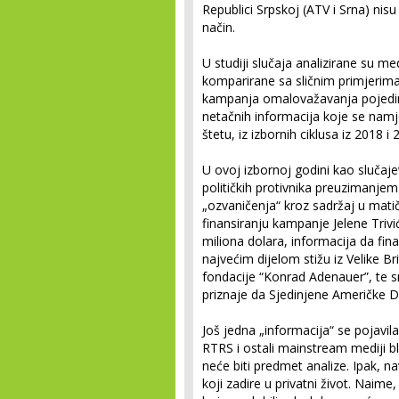
Republici Srpskoj (ATV i Srna) nisu
način.
U studiji slučaja analizirane su m
komparirane sa sličnim primjerima 
kampanja omalovažavanja pojedina
netačnih informacija koje se namje
štetu, iz izbornih ciklusa iz 2018 i
U ovoj izbornoj godini kao slučajev
političkih protivnika preuzimanje
„ozvaničenja“ kroz sadržaj u mat
finansiranju kampanje Jelene Triv
miliona dolara, informacija da fina
najvećim dijelom stižu iz Velike B
fondacije “Konrad Adenauer”, te
priznaje da Sjedinjene Američke D
Još jedna „informacija“ se pojavila
RTRS i ostali mainstream mediji bl
neće biti predmet analize. Ipak, n
koji zadire u privatni život. Naime