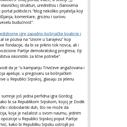
asničkoj strukturi, uredništvu i članovima
rtal politicki.rs “blog nekoliko prijatelja koji
išljanja, komentare, groznu i surovu
 veselu budućnost”.
redizborne igre zapadno-bošnjačke koalicije i
l se poziva na “izvore u Sarajevu” koji
 fondacije, da bi se prikrio tok novca, ali i
ozicione Partije demokratskog progresa, čiji
dstva iskoristilo za lične potrebe”.
navodi da je “u kampanju Trivićeve angažovana i
oja apeluje, u pregovaru sa bošnjačkim
žive u Republici Srpskoj, glasaju za Jelenu
z sumnje još jedna perfidna igra Gordog
 kako bi sa Republikom Srpskom, kojoj je Dodik
ki i slobodarski duh, što ne može da
ija, koja je nažalost u svom naumu, jednim
opozicije u Republici Srpskoj poput Partije
vić, kako bi Republiku Srpsku ustrojili po