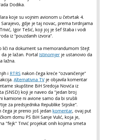
orada Dodika.
olara koje su vojnim avionom u četvrtak 4.
Sarajevo, gdje je taj novac, prema tvrdnjama
ivić, Igor Tešić, koji joj je šef štaba i vodi
oda iz “pouzdanih izvora”.
 što liči na dokument sa memorandumom Stejt
 da je lažan. Portal
Istinomjer
je ustanovio da
a lažna.
njih i
RTRS
nakon čega kreće “ozvaničenje”
akcija.
Alternativna TV
je objavila komentar
tarne skupštine BiH Sredoja Novića iz
a (SNSD) koji je naveo da “jedan broj
ni kamione ni avione samo da bi srušili
tije za predsjednika Republike Srpske”.
n čega je prenio još jedan
komentar
, ovaj put
čkom domu PS BiH Sanje Vulić, koja je,
na "fejk" Trivić projekat onih kojima smeta