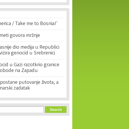
erica / Take me to Bosnia!'
 meti govora mržnje
asnije dio medija u Republici
ivizira genocid u Srebrenici
cid u Gazi razotkrio granice
lobode na Zapadu
postane putovanje života, a
narski zadatak
orm