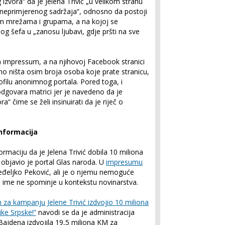
izvora“ da je Jelena Trivić „u velikom strahu
eprimjerenog sadržaja“, odnosno da postoji
nim mrežama i grupama, a na kojoj se
nog šefa u „zanosu ljubavi, gdje pršti na sve
a impressum, a na njihovoj Facebook stranici
eno ništa osim broja osoba koje prate stranicu,
filu anonimnog portala. Pored toga, i
govara matrici jer je navedeno da je
 čime se želi insinuirati da je riječ o
informacija
formaciju da je Jelena Trivić dobila 10 miliona
 objavio je portal Glas naroda. U
impresumu
Neđeljko Peković, ali je o njemu nemoguće
vo ime ne spominje u kontekstu novinarstva.
 za kampanju Jelene Trivić izdvojio 10 miliona
ike Srpske!”
navodi se da je administracija
ajdena izdvojila 19,5 miliona KM za