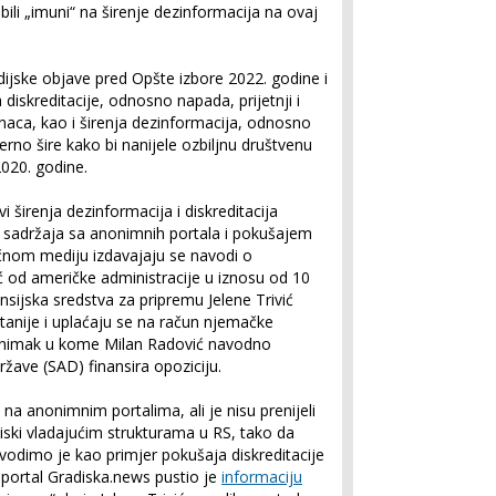
 bili „imuni“ na širenje dezinformacija na ovaj
edijske objave pred Opšte izbore 2022. godine i
diskreditacije, odnosno napada, prijetnji i
ca, kao i širenja dezinformacija, odnosno
rno šire kako bi nanijele ozbiljnu društvenu
 2020. godine.
i širenja dezinformacija i diskreditacija
m sadržaja sa anonimnih portala i pokušajem
ičnom mediju izdavajaju se navodi o
ić od američke administracije u iznosu od 10
nsijska sredstva za pripremu Jelene Trivić
ritanije i uplaćaju se na račun njemačke
 snimak u kome Milan Radović navodno
ržave (SAD) finansira opoziciju.
 na anonimnim portalima, ali je nisu prenijeli
iski vladajućim strukturama u RS, tako da
avodimo je kao primjer pokušaja diskreditacije
, portal Gradiska.news pustio je
informaciju