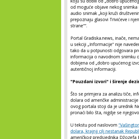
koju su dobili od „dobro upućenog 
od moguće objave nekog snimka n
audio snimak „koji kruži društve
prepoznaju glasovi Trivićeve i nje
strane““.
Portal Gradiska.news, inače, nem
u sekciji „Informacije“ nije naved
tako da u potpunosti odgovara pro
informacija o navodnom snimku od
dobijena od „dobro upućenog izvora“
autentičnoj informaciji.
"Pouzdani izvori" i širenje dez
Što se primjera za analizu tiče, in
dolara od američke administracije
ovog portala stoji da je urednik 
pronaći bilo šta, nigdje se njego
U tekstu pod naslovom
“Vašington
dolara, krajnji cilj nestanak Republ
američkog predsjednika Džozefa B