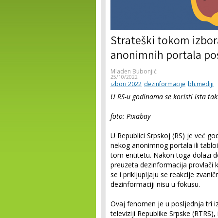
Strateški tokom izbor
anonimnih portala post
Mladen Bubonjić
25/10/2022
izbori 2022
dezinformacije
bh.mediji
U RS-u godinama se koristi ista takt
foto: Pixabay
U Republici Srpskoj (RS) je već g
nekog anonimnog portala ili tabloi
tom entitetu. Nakon toga dolazi d
preuzeta dezinformacija provlači 
se i prikljupljaju se reakcije zvanič
dezinformaciji nisu u fokusu.
Ovaj fenomen je u posljednja tri i
televiziji Republike Srpske (RTRS), 