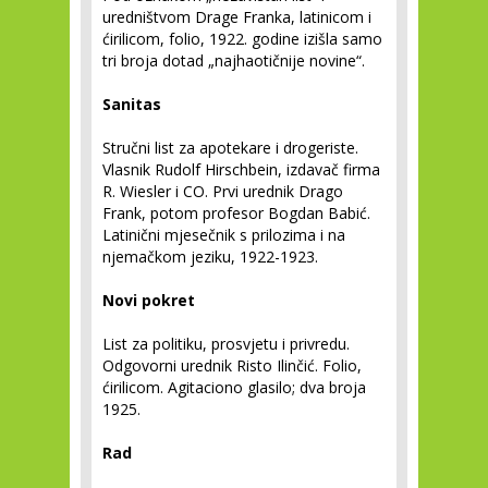
uredništvom Drage Franka, latinicom i
ćirilicom, folio, 1922. godine izišla samo
tri broja dotad „najhaotičnije novine“.
Sanitas
Stručni list za apotekare i drogeriste.
Vlasnik Rudolf Hirschbein, izdavač firma
R. Wiesler i CO. Prvi urednik Drago
Frank, potom profesor Bogdan Babić.
Latinični mjesečnik s prilozima i na
njemačkom jeziku, 1922-1923.
Novi pokret
List za politiku, prosvjetu i privredu.
Odgovorni urednik Risto Ilinčić. Folio,
ćirilicom. Agitaciono glasilo; dva broja
1925.
Rad