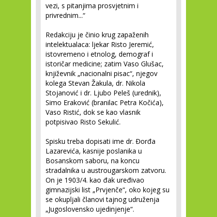
vezi, s pitanjima prosvjetnim i
privrednim...“
Redakciju je činio krug zapaženih
intelektualaca: ljekar Risto Jeremić,
istovremeno i etnolog, demograf i
istoričar medicine; zatim Vaso Glušac,
književnik „nacionalni pisac“, njegov
kolega Stevan Žakula, dr. Nikola
Stojanović i dr. Ljubo Peleš (urednik),
Simo Eraković (branilac Petra Kočića),
Vaso Ristić, dok se kao vlasnik
potpisivao Risto Sekulić.
Spisku treba dopisati ime dr. Đorđa
Lazarevića, kasnije poslanika u
Bosanskom saboru, na koncu
stradalnika u austrougarskom zatvoru.
On je 1903/4. kao đak uređivao
gimnazijski list „Prvjenče“, oko kojeg su
se okupljali članovi tajnog udruženja
„Jugoslovensko ujedinjenje“.