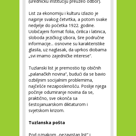
(uredničku instituciju preuzeo odbor).
List za ekonomiju i kulturu izlazio je
najprije svakog četvrtka, a potom svake
nedjelje do početka 1922. godine.
Uobičajeni format folia, ćirilica i latinica,
sloboda jezičkog izbora, šire područne
informacije... osnovne su karakteristike
glasila, uz naglasak, da uprkos diobama
„svi imamo zajedničke interese“.
Tuzlanski list je premostio tip običnih
„palanačkih novina“, budući da se bavio
ozbiljnim socijalnim problemima,
najčešće nezaposlenošću. Poslije njega
počinje odumiranje novina da se,
praktično, sve okonča sa
šestojanuarskom diktaturom i
svjetskom krizom.
Tuzlanska pošta
Pod oznakom „nezavistan list“ i