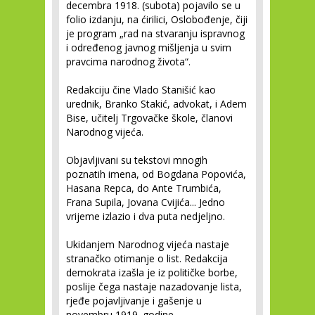
decembra 1918. (subota) pojavilo se u
folio izdanju, na ćirilici, Oslobođenje, čiji
je program „rad na stvaranju ispravnog
i određenog javnog mišljenja u svim
pravcima narodnog života“.
Redakciju čine Vlado Stanišić kao
urednik, Branko Stakić, advokat, i Adem
Bise, učitelj Trgovačke škole, članovi
Narodnog vijeća.
Objavljivani su tekstovi mnogih
poznatih imena, od Bogdana Popovića,
Hasana Repca, do Ante Trumbića,
Frana Supila, Jovana Cvijića... Jedno
vrijeme izlazio i dva puta nedjeljno.
Ukidanjem Narodnog vijeća nastaje
stranačko otimanje o list. Redakcija
demokrata izašla je iz političke borbe,
poslije čega nastaje nazadovanje lista,
rjeđe pojavljivanje i gašenje u
novembru 1919. godine.