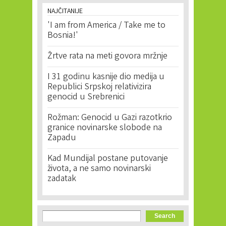
NAJČITANIJE
'I am from America / Take me to
Bosnia!'
Žrtve rata na meti govora mržnje
I 31 godinu kasnije dio medija u
Republici Srpskoj relativizira
genocid u Srebrenici
Rožman: Genocid u Gazi razotkrio
granice novinarske slobode na
Zapadu
Kad Mundijal postane putovanje
života, a ne samo novinarski
zadatak
Search form
Search