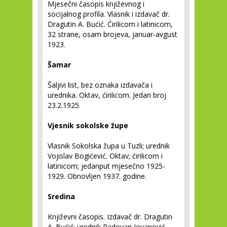
Mjesečni časopis književnog i
socijalnog profila. Vlasnik i izdavač dr.
Dragutin A. Bućić. Ćirilicom i latinicom,
32 strane, osam brojeva, januar-avgust
1923.
Šamar
Šaljivi list, bez oznaka izdavača i
urednika. Oktav, ćirilicom. Jedan broj
23.2.1925.
Vjesnik sokolske župe
Vlasnik Sokolska župa u Tuzli; urednik
Vojislav Bogićević. Oktav; ćirilicom i
latinicom; jedanput mjesečno 1925-
1929. Obnovljen 1937. godine.
Sredina
Književni časopis. Izdavač dr. Dragutin
A. Bućić; urednik Radovan Jovanović.