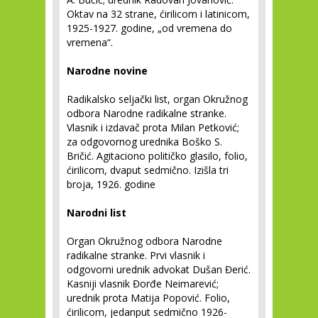
Oktav na 32 strane, ćirilicom i latinicom,
1925-1927. godine, „od vremena do
vremena“.
Narodne novine
Radikalsko seljački list, organ Okružnog
odbora Narodne radikalne stranke.
Vlasnik i izdavač prota Milan Petković;
za odgovornog urednika Boško S.
Bričić. Agitaciono političko glasilo, folio,
ćirilicom, dvaput sedmično. Izišla tri
broja, 1926. godine
Narodni list
Organ Okružnog odbora Narodne
radikalne stranke. Prvi vlasnik i
odgovorni urednik advokat Dušan Đerić.
Kasniji vlasnik Đorđe Neimarević;
urednik prota Matija Popović. Folio,
ćirilicom, jedanput sedmično 1926-