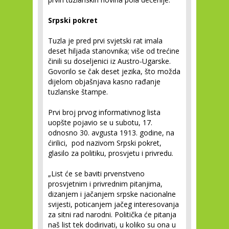
Srpski pokret
Tuzla je pred prvi svjetski rat imala
deset hiljada stanovnika; više od trećine
činili su doseljenici iz Austro-Ugarske.
Govorilo se čak deset jezika, što možda
dijelom objašnjava kasno rađanje
tuzlanske štampe.
Prvi broj prvog informativnog lista
uopšte pojavio se u subotu, 17.
odnosno 30. avgusta 1913. godine, na
ćirilici, pod nazivom Srpski pokret,
glasilo za politiku, prosvjetu i privredu.
„List će se baviti prvenstveno
prosvjetnim i privrednim pitanjima,
dizanjem i jačanjem srpske nacionalne
svijesti, poticanjem jačeg interesovanja
za sitni rad narodni. Politička će pitanja
naš list tek dodirivati, u koliko su ona u