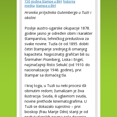
150 godina štampe u BiH
historija
medija
štampa u BiH
Hronika prilježnika Gutemberga u Tuzli i
okolini
Poslije austro-ugarske okupacije 1878.
godine jasno je određen obim i karakter
štamparstva, tehničkog preduslova za
svake novine. Tuzla će od 1895. dobiti
četiri štamparije srednjeg ili omanjeg
kapaciteta. Najpoznatiji grafičari bili su
Šnirmaher-Pisenberg, Liska i Engel,
najznačajniji Risto Sekulić (od 1910. do
nacionalizacije 1946. godine), prvi
štampar sa domaćeg tla.
I kraj toga, u Tuzli su neki procesi išli
obrnutim redom; žurnalizam je živa
ilustracija. Svuda, ili uglavnom svuda,
novine prethode kinematografima. U
Tuzli se dokazalo suprotno – prvi
bioskop (frau Marije Dilni) stariji je od
prvih tuzlanskih novina pola decenije.