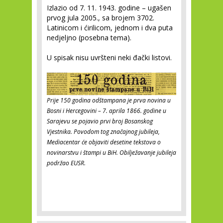
Izlazio od 7. 11. 1943. godine – ugašen
prvog jula 2005., sa brojem 3702.
Latinicom i ćirilicom, jednom i dva puta
nedjeljno (posebna tema).
U spisak nisu uvršteni neki đački listovi.
Prije 150 godina odštampana je prva novina u
Bosni i Hercegovini – 7. aprila 1866. godine u
Sarajevu se pojavio prvi broj Bosanskog
Vjestnika. Povodom tog značajnog jubileja,
Mediacentar će objaviti desetine tekstova o
novinarstvu i štampi u BiH. Obilježavanje jubileja
podržao EUSR.