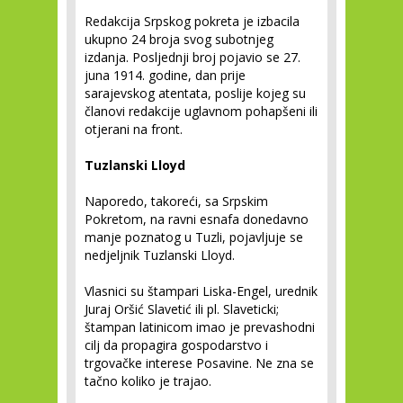
Redakcija Srpskog pokreta je izbacila
ukupno 24 broja svog subotnjeg
izdanja. Posljednji broj pojavio se 27.
juna 1914. godine, dan prije
sarajevskog atentata, poslije kojeg su
članovi redakcije uglavnom pohapšeni ili
otjerani na front.
Tuzlanski Lloyd
Naporedo, takoreći, sa Srpskim
Pokretom, na ravni esnafa donedavno
manje poznatog u Tuzli, pojavljuje se
nedjeljnik Tuzlanski Lloyd.
Vlasnici su štampari Liska-Engel, urednik
Juraj Oršić Slavetić ili pl. Slaveticki;
štampan latinicom imao je prevashodni
cilj da propagira gospodarstvo i
trgovačke interese Posavine. Ne zna se
tačno koliko je trajao.