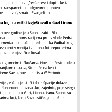
e rada, posebno za
freelancere
i dopisnike iz
da transparentno i odgovorno ponovo
ovinarstvo“, smatra Evangelista.
koji su etički izvještavali o Gazi i Iranu
ve godine je u Španiji zabilježila
vinara na demonstracijama protiv vlade Pedra
komentare i optužbe predsjednika Fudbalskog
reza protiv medija i zabranu fotoreporterima
 poznate pjevačice Rosalije.
sa ogromnim teškoćama. Novinari često rade u
anjkom resursa, što utiče na kvalitet
Irene Savio, novinarka lista
El Periodico
.
svijet, važno je istaći i da iz Španije dolaze
 međunarodnoj novinarskoj zajednici, prije svega
šta, posebno o Gazi, Libanu, Iranu. Španci su
arima koji, kako Savio ističe, „od početka