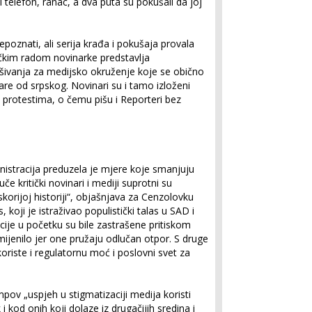
telefon, ranac, a dva puta su pokušali da joj
epoznati, ali serija krađa i pokušaja provala
ačkim radom novinarke predstavlja
ašivanja za medijsko okruženje koje se obično
re od srpskog. Novinari su i tamo izloženi
a protestima, o čemu pišu i Reporteri bez
istracija preduzela je mjere koje smanjuju
če kritički novinari i mediji suprotni su
orijoj historiji“, objašnjava za Cenzolovku
koji je istraživao populistički talas u SAD i
ije u početku su bile zastrašene pritiskom
ijenilo jer one pružaju odlučan otpor. S druge
oriste i regulatornu moć i poslovni svet za
v „uspjeh u stigmatizaciji medija koristi
 kod onih koji dolaze iz drugačijih sredina i