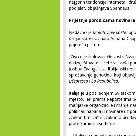
najgorih tendencija interneta i dru
podjela“, objašnjava Spannaus.
Prijetnje porodicama novinara u
Nedavno je
Molotovljev koktel
upot
italijanskog novinara Adriana Cap
prijeteća pisma.
„Ovo nije izolovani čin zastrašivanj
da izvještavate ili ćete vi i vaša p
Joshua Evangelista, italijanski nov
sprečavanje genocida, koji objavlj
L’Espresso
i
La Repubblica
.
Italija je u posljednjem Svjetskom
mjesto, jer, prema Reporterima be
mafijaške organizacije i manje na
političari napadaju novinare uz 
„zakon-brnjica“ ili „zakon o ućut
prate kriminal i suđenja.
„U Italiji su napadi i pritisci mnog