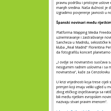
pravnu podršku i pristojne uslov
manjih sredina. Naša dužnost je 
izgradimo povjerenje javnosti u n
Španski novinari među rijetkima 
Platforma Mapping Media Freedom o
uznemiravanje i zastrašivanje no
Sancheza u Madridu, seksističke 
kluba „Real Madrid“ Florentina Pe
da fotografišu koncert planetarno
„I ovdje se novinarstvo suočava 
nesigurnim radnim uslovima i sa m
novinarstva“, kaže za Cenzolovku 
U krizi vrijednosti koja trese cijeli 
primjeri koji imaju veliki ugled u
zbog etičkog izvještavanja sa rati
bili među rijetkim evropskim novin
nazivaju stvari pravim imenom“.