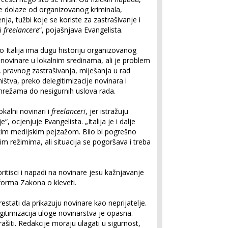
je dolaze od organizovanog kriminala,
enja, tužbi koje se koriste za zastrašivanje i
 i
freelancere
“, pojašnjava Evangelista.
o Italija ima dugu historiju organizovanog
 novinare u lokalnim sredinama, ali je problem
je, pravnog zastrašivanja, miješanja u rad
ištva, preko delegitimizacije novinara i
režama do nesigurnih uslova rada.
lokalni novinari i
freelanceri
, jer istražuju
“, ocjenjuje Evangelista. „Italija je i dalje
čkim medijskim pejzažom. Bilo bi pogrešno
im režimima, ali situacija se pogoršava i treba
ritisci i napadi na novinare jesu kažnjavanje
reforma Zakona o kleveti.
prestati da prikazuju novinare kao neprijatelje.
legitimizacija uloge novinarstva je opasna.
ašiti. Redakcije moraju ulagati u sigurnost,