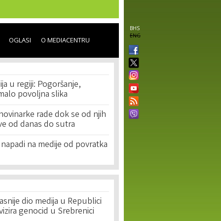
BHS
ENG
OGLASI
O MEDIACENTRU
a u regiji: Pogoršanje,
imalo povoljna slika
i novinarke rade dok se od njih
ve od danas do sutra
 napadi na medije od povratka
u
asnije dio medija u Republici
ivizira genocid u Srebrenici