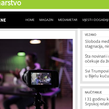
arstvo
Skip to
main
content
HOME
MAGAZIN
MEDIAMETAR
VIJESTI I DOGAĐAJI
VEZANO
Sloboda medij
stagnacija, n
Šta novinari 
očekuje da ži
Svi Trumpovi
u Bijelu kuć
NAJČITANIJE
I 31 godinu k
Srpskoj relat