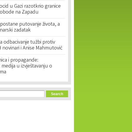
cid u Gazi razotkrio granice
lobode na Zapadu
postane putovanje života, a
narski zadatak
 odbacivanje tužbi protiv
 novinari i Anise Mahmutović
nica i propagande:
medija u izvještavanju o
ima
orm