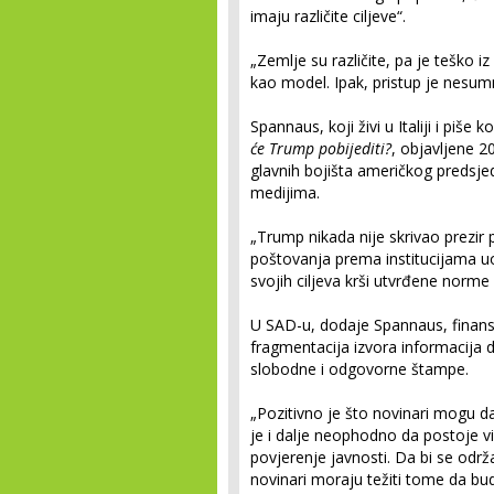
imaju različite ciljeve“.
„Zemlje su različite, pa je teško 
kao model. Ipak, pristup je nesumn
Spannaus, koji živi u Italiji i piše
će Trump pobijediti?
, objavljene 2
glavnih bojišta američkog predsje
medijima.
„Trump nikada nije skrivao prezi
poštovanja prema institucijama uo
svojih ciljeva krši utvrđene norme
U SAD-u, dodaje Spannaus, finansijs
fragmentacija izvora informacija
slobodne i odgovorne štampe.
„Pozitivno je što novinari mogu da 
je i dalje neophodno da postoje vi
povjerenje javnosti. Da bi se održ
novinari moraju težiti tome da bud