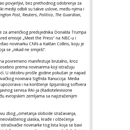
ao povjerljivi, bez prethodnog odobrenja za
ki mediji odbili su takve uslove, među njima i
ington Post
, Reuters,
Politico
,
The Guardian
,
 za američkog predsjednika Donalda Trumpa
usred emisije „Meet the Press“ na NBC-u i
đao novinarku CNN-a Kaitlan Collins, koju je
a se „nikad ne smiješi“.
arima povremeno manifestuje brutalno, kroz
, posebno prema novinarima koji istražuju
oći. U oktobru prošle godine pokušan je napad
ačkog novinara Sigfrida Ranuccija. Media
pozorava i na korištenje špijunskog softvera
 javnog servisa RAI-ja (Radiotelevisione
a među evropskim zemljama sa najizraženijim
avu zbog „ometanja slobode izražavanja,
 neovlaštenog ulaska, krađe i oštećenja
istraživačke novinarke tog lista koja se bavi