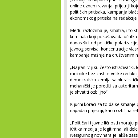
online uznemiravanja, prijetnji ko
političkih pritisaka, kampanja blać
ekonomskog pritiska na redakcije
Među razlozima je, smatra, i to št
kriminala koji pokušava da ućutka
danas širi: od političke polarizaci
javnog servisa, koncentracije vlasn
kampanja mržnje na društvenim m
„Najranjiviji su često istraživački, 
moćnike bez zaštite velike redakcije
demokratska zemlja sa pluralisti
mehanički je porediti sa autoritarn
je shvatiti ozbiljno“.
Ključni koraci za to da se smanje p
napada i prijetnji, kao i ozbiljna 
„Političari i javne ličnosti moraju 
Kritika medija je legitimna, ali de
Nesigurnog novinara je lakše zastr