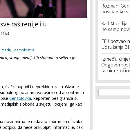
Rožman: Geno
novinarske s
ve raširenije i u
Kad Mundijal 
ne samo novi
ima
EFJ pozvao na
Udruženja BH
mediji i demokratija
ica, stanje medijskih sloboda u svijetu je
Između činje
Odgovornost 
ratnim zločin
na, fizički napadi i neprekidno zastrašivanje
Search f
Search
ionalnog novinarstva raširilo od autoritarnih
 piše
Cenzolovka
. Reporteri bez granica su
 medijskih sloboda u svijetu i ocijenili ga kao
a novinarima je nedavno zabranjen ulazak u
potpišu da neće prikupljati informacije, čak