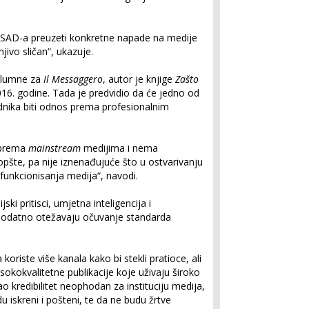
iz SAD-a preuzeti konkretne napade na medije
jivo sličan“, ukazuje.
 kolumne za
Il Messaggero
, autor je knjige
Zašto
016. godine. Tada je predvidio da će jedno od
dnika biti odnos prema profesionalnim
r prema
mainstream
medijima i nema
pšte, pa nije iznenađujuće što u ostvarivanju
 funkcionisanja medija“, navodi.
ki pritisci, umjetna inteligencija i
 dodatno otežavaju očuvanje standarda
koriste više kanala kako bi stekli pratioce, ali
sokokvalitetne publikacije koje uživaju široko
ao kredibilitet neophodan za instituciju medija,
u iskreni i pošteni, te da ne budu žrtve