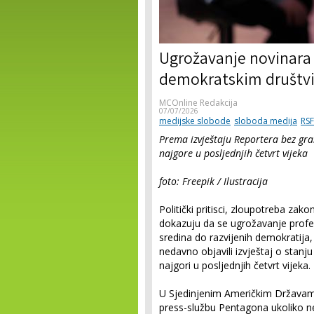
Ugrožavanje novinara s
demokratskim društv
MCOnline Redakcija
07/07/2026
medijske slobode
sloboda medija
RSF
Prema izvještaju Reportera bez gran
najgore u posljednjih četvrt vijeka
foto: Freepik / Ilustracija
Politički pritisci, zloupotreba zako
dokazuju da se ugrožavanje profes
sredina do razvijenih demokratija,
nedavno objavili izvještaj o stanju
najgori u posljednjih četvrt vijeka.
U Sjedinjenim Američkim Državam
press-službu Pentagona ukoliko ne 