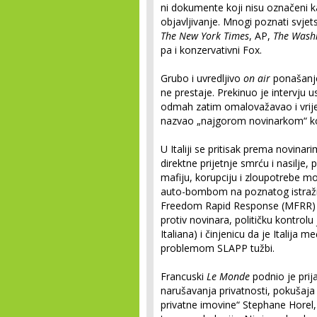
ni dokumente koji nisu označeni k
objavljivanje. Mnogi poznati svjets
The New York Times
, AP,
The Wash
pa i konzervativni Fox.
Grubo i uvredljivo
on air
ponašanje
ne prestaje. Prekinuo je intervju 
odmah zatim omalovažavao i vrije
nazvao „najgorom novinarkom“ koj
U Italiji se pritisak prema novin
direktne prijetnje smrću i nasilje
mafiju, korupciju i zloupotrebe m
auto-bombom na poznatog istraživ
Freedom Rapid Response (MFRR) u
protiv novinara, političku kontrolu
Italiana) i činjenicu da je Italij
problemom SLAPP tužbi.
Francuski
Le Monde
podnio je prij
narušavanja privatnosti, pokušaja
privatne imovine“ Stephane Horel, 