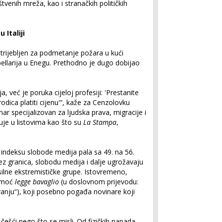
štvenih mreža, kao i stranačkih političkih
 Italiji
rijebljen za podmetanje požara u kući
pellarija u Enegu. Prethodno je dugo dobijao
a, već je poruka cijeloj profesiji: 'Prestanite
orodica platiti cijenu'“, kaže za Cenzolovku
inar specijalizovan za ljudska prava, migracije i
uje u listovima kao što su
La Stampa
,
 indeksu slobode medija pala sa 49. na 56.
z granica, slobodu medija i dalje ugrožavaju
silne ekstremističke grupe. Istovremeno,
pomoć
legge bavaglio
(u doslovnom prijevodu:
kivanju“), koji posebno pogađa novinare koji
o češći nego što se misli. Od fizičkih napada,