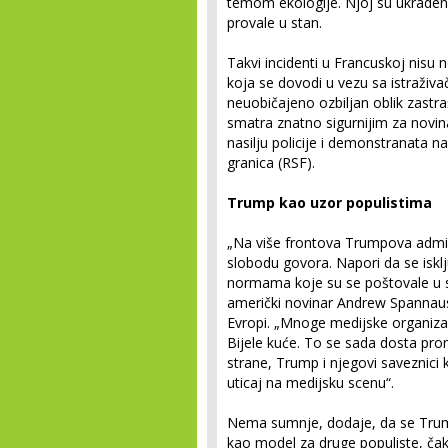
temom ekologije. Njoj su ukradeni 
provale u stan.
Takvi incidenti u Francuskoj nisu n
koja se dovodi u vezu sa istraživ
neuobičajeno ozbiljan oblik zastr
smatra znatno sigurnijim za novina
nasilju policije i demonstranata n
granica (RSF).
Trump kao uzor populistima
„Na više frontova Trumpova admin
slobodu govora. Napori da se isklju
normama koje su se poštovale u sk
američki novinar Andrew Spannaus, 
Evropi. „Mnoge medijske organizac
Bijele kuće. To se sada dosta prom
strane, Trump i njegovi saveznici k
uticaj na medijsku scenu“.
Nema sumnje, dodaje, da se Trumpo
kao model za druge populiste, čak i