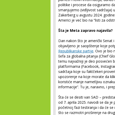
politike i procese da osiguramo da
smanjujemo (vidljivost sadržaja) 
Zakerberg u avgustu 2024. godine
Americi je već bio na “listi za odstr
Šta je Meta zapravo najavila?
Dan nakon što je američki Senat
objavljeno je saopštenje koje pot
Republikanske partije
. Ovo je bio
šefa za globalna pitanja (Chief Gl
temu najvažniji je deo posvećen 
platformama (Facebook, Instagram
sadržaja koje su faktčekeri prover
upozorenje na koje morate da klik
koristiće manje nametljivu oznak
informacije”. Tu je, naravno, i p
Šta će se desiti van SAD – predst
od 7. aprila 2025. navodi se da 
početnoj fazi testiranja i da će s
što se razmotri proširenje na dr