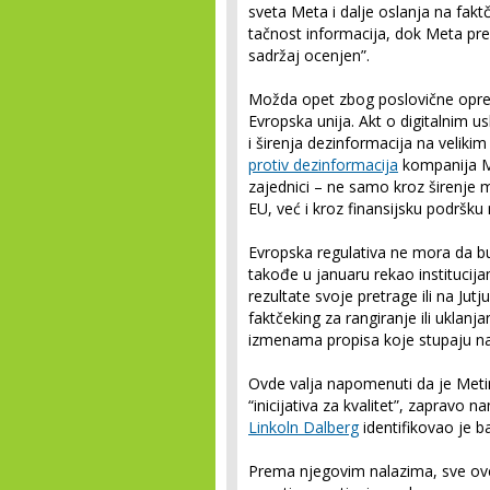
sveta Meta i dalje oslanja na faktč
tačnost informacija, dok Meta pre
sadržaj ocenjen”.
Možda opet zbog poslovične opreznos
Evropska unija. Akt o digitalnim u
i širenja dezinformacija na veliki
protiv dezinformacija
kompanija M
zajednici – ne samo kroz širenje 
EU, već i kroz finansijsku podršk
Evropska regulativa ne mora da bu
takođe u januaru rekao institucija
rezultate svoje pretrage ili na Jut
faktčeking za rangiranje ili uklan
izmenama propisa koje stupaju na
Ovde valja napomenuti da je Meti
“inicijativa za kvalitet”, zapravo
Linkoln Dalberg
identifikovao je ba
Prema njegovim nalazima, sve ove “i