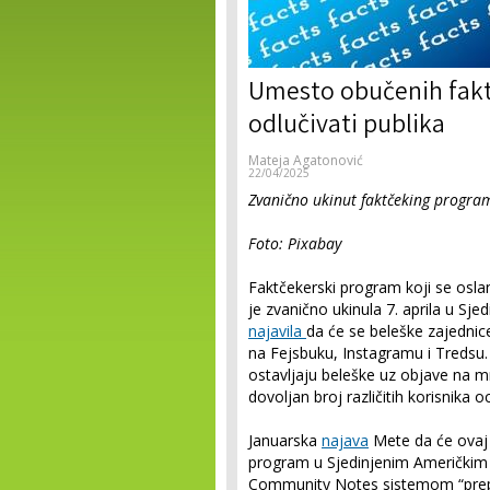
Umesto obučenih faktč
odlučivati publika
Mateja Agatonović
22/04/2025
Zvanično ukinut faktčeking program
Foto: Pixabay
Faktčekerski program koji se osla
je zvanično ukinula 7. aprila u S
najavila
da će se beleške zajednic
na Fejsbuku, Instagramu i Tredsu. 
ostavljaju beleške uz objave na m
dovoljan broj različitih korisnika o
Januarska
najava
Mete da će ovaj d
program u Sjedinjenim Američkim
Community Notes sistemom “prepi