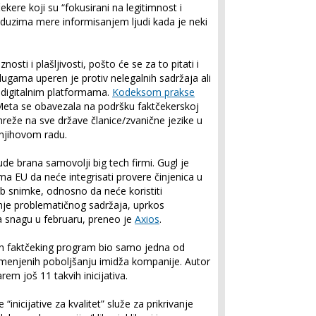
ekere koji su “fokusirani na legitimnost i
duzima mere informisanjem ljudi kada je neki
ti i plašljivosti, pošto će se za to pitati i
slugama uperen je protiv nelegalnih sadržaja ali
m digitalnim platformama.
Kodeksom prakse
eta se obavezala na podršku faktčekerskoj
mreže na sve države članice/zvanične jezike u
u njihovom radu.
de brana samovolji big tech firmi. Gugl je
ma EU da neće integrisati provere činjenica u
jub snimke, odnosno da neće koristiti
janje problematičnog sadržaja, uprkos
 snagu u februaru, preneo je
Axios
.
n faktčeking program bio samo jedna od
 namenjenih poboljšanju imidža kompanije. Autor
rem još 11 takvih inicijativa.
nicijative za kvalitet” služe za prikrivanje