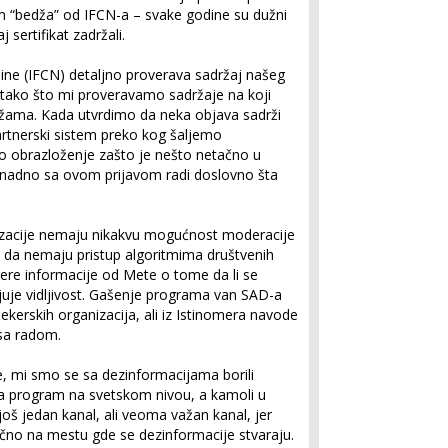
m “bedža” od IFCN-a – svake godine su dužni
 sertifikat zadržali.
dine (IFCN) detaljno proverava sadržaj našeg
tako što mi proveravamo sadržaje na koji
ama. Kada utvrdimo da neka objava sadrži
rtnerski sistem preko kog šaljemo
obrazloženje zašto je nešto netačno u
aknadno sa ovom prijavom radi doslovno šta
izacije nemaju nikakvu mogućnost moderacije
da nemaju pristup algoritmima društvenih
ere informacije od Mete o tome da li se
je vidljivost. Gašenje programa van SAD-a
čekerskih organizacija, ali iz Istinomera navode
 sa radom.
e, mi smo se sa dezinformacijama borili
a program na svetskom nivou, a kamoli u
oš jedan kanal, ali veoma važan kanal, jer
ačno na mestu gde se dezinformacije stvaraju.