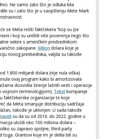
nici. Ne samo zato što je odluka bila
edile su i zato što je u saopštenju Mete Mark
ristrasnost.
će se Meta rešiti faktčekera “koji su (se
trasni i koji su uništili više poverenja nego što
 Ratne sekire s američkim predsednikom
vanično zakopane.
Milion
dolara koje je
ciju novog predsednika, valjda su takođe
d 1.800 milijardi dolara (nije nula viška)
renula ovaj program kako bi amortizovala
žama dozvolila širenje lažnih vesti i operacije
mo vojnom terminologijom).
Tekst
kompanije
u faktčekerske organizacije te koje
eć da Meta smanjuje distribuciju sadržaja
lažan, takođe je uklonjen. U sada takođe
naveli
su da su od 2016. do 2022. godine u
rmacija uložili oko 100 miliona dolara –
oliko su zapravo spoljne, third-party
 toga. Grantovi koje im je delila bili su