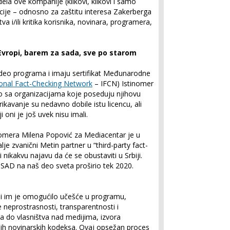
la ove kompanije (klikovi, klikovi i samo
acije – odnosno za zaštitu interesa Zakerberga
va i/ili kritika korisnika, novinara, programera,
U Evropi, barem za sada, sve po starom
 deo programa i imaju sertifikat Međunarodne
ional Fact-Checking Network
– IFCN) Istinomer
o sa organizacijama koje poseduju njihovu
kavanje su nedavno dobile istu licencu, ali
 oni je još uvek nisu imali.
nomera Milena Popović za Mediacentar je u
lje zvanični Metin partner u “third-party fact-
 nikakvu najavu da će se obustaviti u Srbiji.
 SAD na naš deo sveta proširio tek 2020.
ji im je omogućilo učešće u programu,
neprostrasnosti, transparentnosti i
ja do vlasništva nad medijima, izvora
nih novinarskih kodeksa. Ovaj opsežan proces