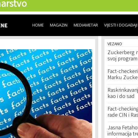
arstvo
Skip to
main
content
HOME
MAGAZIN
MEDIAMETAR
VIJESTI I DOGAĐAJI
VEZANO
Zuckerberg n
svoj program 
Fact-checkeri
Marku Zucke
Raskrinkavanj
kao i do sad
Fact-checking:
rade CIN i Ra
Jasna Fetahov
informacija tr