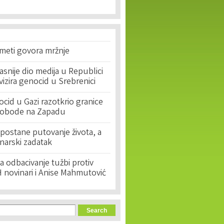
 meti govora mržnje
asnije dio medija u Republici
ivizira genocid u Srebrenici
cid u Gazi razotkrio granice
lobode na Zapadu
postane putovanje života, a
narski zadatak
 odbacivanje tužbi protiv
 novinari i Anise Mahmutović
orm