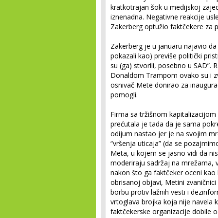
kratkotrajan šok u medijskoj zajed
iznenadna. Negativne reakcije usl
Zakerberg optužio faktčekere za p
Zakerberg je u januaru najavio da 
pokazali kao) previše politički pris
su (ga) stvorili, posebno u SAD”.
Donaldom Trampom ovako su i z
osnivač Mete donirao za inaugura
pomogli.
Firma sa tržišnom kapitalizacijom o
prećutala je tada da je sama pok
odijum nastao jer je na svojim mre
“vršenja uticaja” (da se pozajmi
Meta, u kojem se jasno vidi da nis
moderiraju sadržaj na mrežama, v
nakon što ga faktčeker oceni kao 
obrisanoj objavi, Metini zvaničnici
borbu protiv lažnih vesti i dezinfo
vrtoglava brojka koja nije navela k
faktčekerske organizacije dobile od