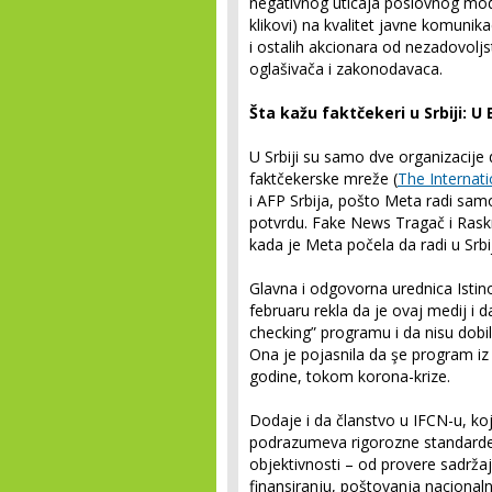
negativnog uticaja poslovnog mode
klikovi) na kvalitet javne komunik
i ostalih akcionara od nezadovoljst
oglašivača i zakonodavaca.
Šta kažu faktčekeri u Srbiji: 
U Srbiji su samo dve organizacije
faktčekerske mreže (
The Internat
i AFP Srbija, pošto Meta radi sam
potvrdu. Fake News Tragač i Raskri
kada je Meta počela da radi u Srbiji
Glavna i odgovorna urednica Isti
februaru rekla da je ovaj medij i da
checking” programu i da nisu dobili
Ona je pojasnila da şe program iz
godine, tokom korona-krize.
Dodaje i da članstvo u IFCN-u, ko
podrazumeva rigorozne standarde 
objektivnosti – od provere sadrža
finansiranju, poštovanja nacional