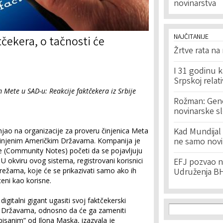
novinarstva
NAJČITANIJE
ekera, o tačnosti će
Žrtve rata na
I 31 godinu k
Srpskoj relat
 Mete u SAD-u: Reakcije faktčekera iz Srbije
Rožman: Geno
novinarske s
njao na organizacije za proveru činjenica Meta
Kad Mundijal 
jedinjenim Američkim Državama. Kompanija je
ne samo novi
e (Community Notes) početi da se pojavljuju
U okviru ovog sistema, registrovani korisnici
EFJ pozvao na
režama, koje će se prikazivati samo ako ih
Udruženja BH
ceni kao korisne.
igitalni gigant ugasiti svoj faktčekerski
Search f
Search
 Državama, odnosno da će ga zameniti
sanim” od Ilona Maska, izazvala je