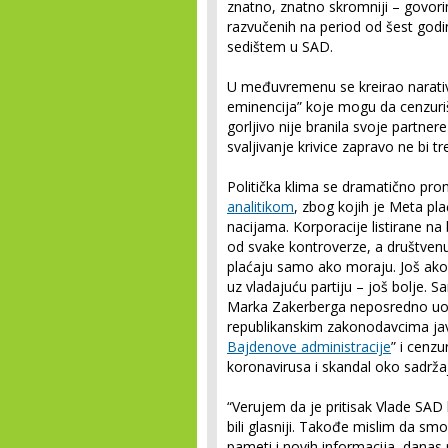
znatno, znatno skromniji – govo
razvučenih na period od šest god
sedištem u SAD.
U međuvremenu se kreirao narativ 
eminencija” koje mogu da cenzur
gorljivo nije branila svoje partner
svaljivanje krivice zapravo ne bi t
Politička klima se dramatično pro
analitikom
, zbog kojih je Meta pla
nacijama. Korporacije listirane na b
od svake kontroverze, a društven
plaćaju samo ako moraju. Još ako 
uz vladajuću partiju – još bolje. S
Marka Zakerberga neposredno uoči
republikanskim zakonodavcima jav
Bajdenove administracije
” i cenz
koronavirusa i skandal oko sadrž
“Verujem da je pritisak Vlade SAD
bili glasniji. Takođe mislim da sm
pameti i novih informacija, danas