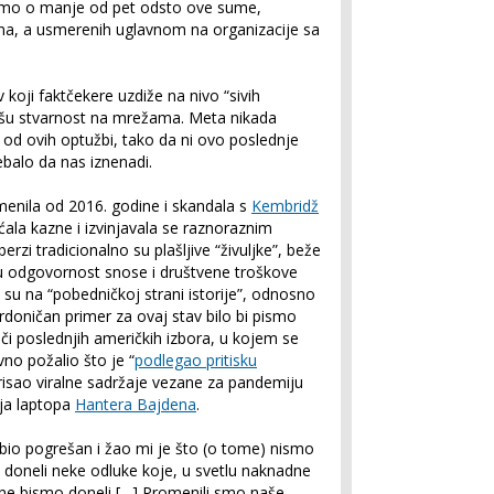
rimo o manje od pet odsto ove sume,
ina, a usmerenih uglavnom na organizacije sa
koji faktčekere uzdiže na nivo “sivih
išu stvarnost na mrežama. Meta nikada
e od ovih optužbi, tako da ni ovo poslednje
rebalo da nas iznenadi.
menila od 2016. godine i skandala s
Kembridž
ćala kazne i izvinjavala se raznoraznim
erzi tradicionalno su plašljive “živuljke”, beže
u odgovornost snose i društvene troškove
su na “pobedničkoj strani istorije”, odnosno
ardoničan primer za ovaj stav bilo bi pismo
 poslednjih američkih izbora, u kojem se
no požalio što je “
podlegao pritisku
urisao viralne sadržaje vezane za pandemiju
aja laptopa
Hantera Bajdena
.
 bio pogrešan i žao mi je što (o tome) nismo
o doneli neke odluke koje, u svetlu naknadne
 ne bismo doneli […] Promenili smo naše