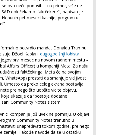
 se ovo neće ponoviti – na primer, više ne
u SAD dok čekamo 'faktčekere'”, napisao je
. Nepunih pet meseci kasnije, program u
el”.
 i formalno potvrdio mandat Donaldu Trampu,
pisuje Džoel Kaplan,
dugogodišnji lobista
 njegov prvi mesec na novom radnom mestu –
obal Affairs Officer) u kompaniji Meta. Za našu
budućnosti faktčekinga: Meta će na svojim
, WhatsApp) prestati da smanjuje vidljivost
ili. Umesto da preko celog ekrana postavlja
nete pre nego što uopšte vidite objavu,
u koja ukazuje da “postoje dodatne
repisani Community Notes sistem.
avnici kompanije još uvek ne pominju. U objavi
je program Community Notes trenutno u
e nastaviti unapređivati tokom godine, pre nego
uge zemlje. Takođe navode da se u ostatku