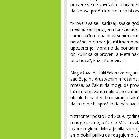
provere se ne završava dobijanje
da iznova prođu kontrolu da bi ovaj
“Proverava se i sadržaj, svake go
medija. Sam program funkcioniše 
sami naiđemo na društvenim mrež
netačne informacije, mi imamo pa
upozorenje. Moramo da ponudimo 
obliku linka ka proveri, a Meta n
ona hoće”, kaže Popović.
Naglašava da faktčekerske organ
sadržaja na društvenim mrežama, 
mreža, pa čak ni da mogu da prov
lažnim objavama naknadno smanju
uticalo bi na deo finansiranja fakt
da ih to ne bi sprečilo da nastave
“Istinomer postoji od 2009. godin
mnogo pre nego što je Meta uvel
ovom regionu. Meta je bila samo j
smo dobili priliku da reagujemo t