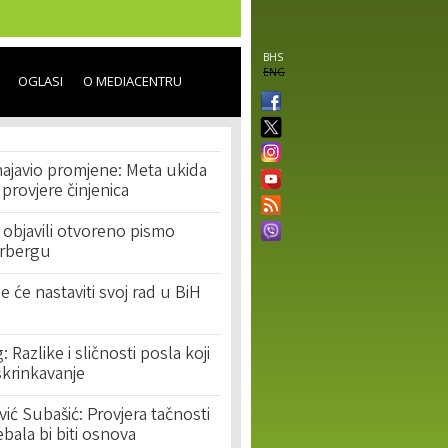
BHS
ENG
OGLASI
O MEDIACENTRU
ajavio promjene: Meta ukida
provjere činjenica
 objavili otvoreno pismo
rbergu
e će nastaviti svoj rad u BiH
 Razlike i sličnosti posla koji
skrinkavanje
ić Subašić: Provjera tačnosti
ebala bi biti osnova