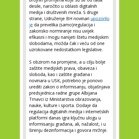
desile, naročito u oblasti digitalnih
medija i društvenih mreža. S druge
strane, Udruženje BH novinari
upozorilo
je
da prevelika (samo)regulacija i
zakonsko normiranje nisu uvijek
efikasni i mogu nanijeti štetu medijskim
slobodama, možda čak i veću od one
uzrokovane nedostatkom legislative.
S obzirom na promjene, a u cilju bolje
zaštite medijskih prava, obaveza i
sloboda, kao i zaštite građana i
novinara u USK, potrebno je ponovo
urediti zakon o informisanju, objašnjava
predsjednica radne grupe Albijana
Trnavci iz Ministarstva obrazovanja,
nauke, kulture i sporta. Dodaje da
regulacija digitalnih medija i internetskih
platformi danas igra ključnu ulogu u
informisanju građana, ali, nažalost, i u
širenju dezinformacija i govora mržnje.