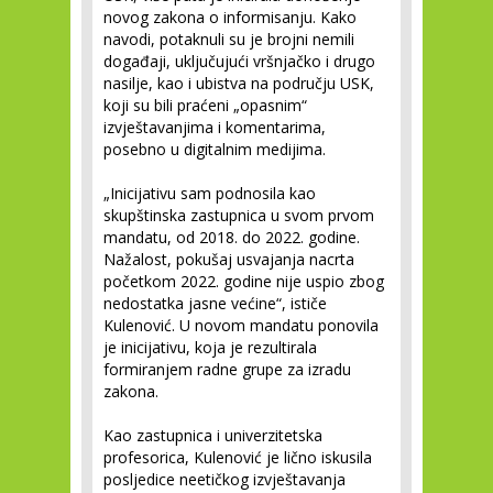
novog zakona o informisanju. Kako
navodi, potaknuli su je brojni nemili
događaji, uključujući vršnjačko i drugo
nasilje, kao i ubistva na području USK,
koji su bili praćeni „opasnim“
izvještavanjima i komentarima,
posebno u digitalnim medijima.
„Inicijativu sam podnosila kao
skupštinska zastupnica u svom prvom
mandatu, od 2018. do 2022. godine.
Nažalost, pokušaj usvajanja nacrta
početkom 2022. godine nije uspio zbog
nedostatka jasne većine“, ističe
Kulenović. U novom mandatu ponovila
je inicijativu, koja je rezultirala
formiranjem radne grupe za izradu
zakona.
Kao zastupnica i univerzitetska
profesorica, Kulenović je lično iskusila
posljedice neetičkog izvještavanja