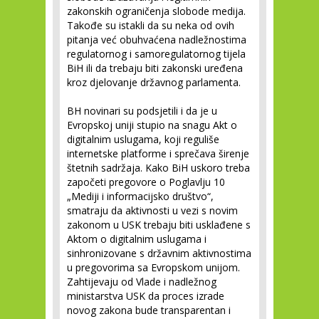
zakonskih ograničenja slobode medija.
Takođe su istakli da su neka od ovih
pitanja već obuhvaćena nadležnostima
regulatornog i samoregulatornog tijela
BiH ili da trebaju biti zakonski uređena
kroz djelovanje državnog parlamenta.
BH novinari su podsjetili i da je u
Evropskoj uniji stupio na snagu Akt o
digitalnim uslugama, koji reguliše
internetske platforme i sprečava širenje
štetnih sadržaja. Kako BiH uskoro treba
započeti pregovore o Poglavlju 10
„Mediji i informacijsko društvo“,
smatraju da aktivnosti u vezi s novim
zakonom u USK trebaju biti usklađene s
Aktom o digitalnim uslugama i
sinhronizovane s državnim aktivnostima
u pregovorima sa Evropskom unijom.
Zahtijevaju od Vlade i nadležnog
ministarstva USK da proces izrade
novog zakona bude transparentan i