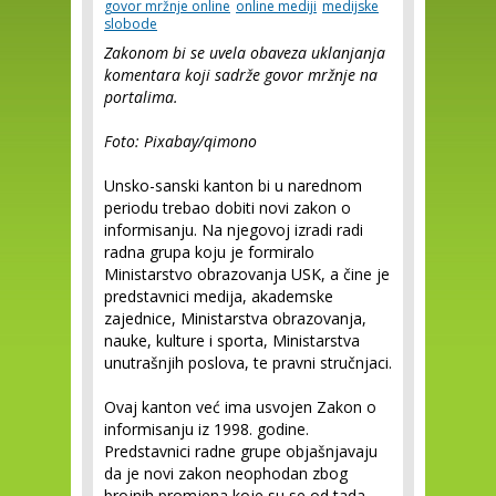
govor mržnje online
online mediji
medijske
slobode
Zakonom bi se uvela obaveza uklanjanja
komentara koji sadrže govor mržnje na
portalima.
Foto: Pixabay/qimono
Unsko-sanski kanton bi u narednom
periodu trebao dobiti novi zakon o
informisanju. Na njegovoj izradi radi
radna grupa koju je formiralo
Ministarstvo obrazovanja USK, a čine je
predstavnici medija, akademske
zajednice, Ministarstva obrazovanja,
nauke, kulture i sporta, Ministarstva
unutrašnjih poslova, te pravni stručnjaci.
Ovaj kanton već ima usvojen Zakon o
informisanju iz 1998. godine.
Predstavnici radne grupe objašnjavaju
da je novi zakon neophodan zbog
brojnih promjena koje su se od tada