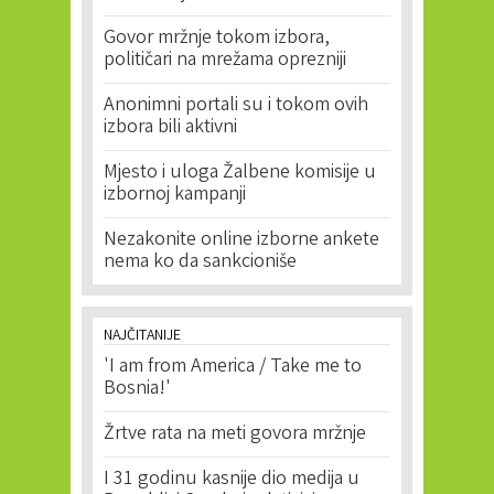
Govor mržnje tokom izbora,
političari na mrežama oprezniji
Anonimni portali su i tokom ovih
izbora bili aktivni
Mjesto i uloga Žalbene komisije u
izbornoj kampanji
Nezakonite online izborne ankete
nema ko da sankcioniše
NAJČITANIJE
'I am from America / Take me to
Bosnia!'
Žrtve rata na meti govora mržnje
I 31 godinu kasnije dio medija u