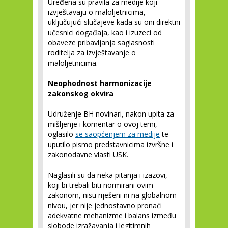
Uređena su pravila za medije koji
izvještavaju o maloljetnicima,
uključujući slučajeve kada su oni direktni
učesnici događaja, kao i izuzeci od
obaveze pribavljanja saglasnosti
roditelja za izvještavanje o
maloljetnicima.
Neophodnost harmonizacije
zakonskog okvira
Udruženje BH novinari, nakon upita za
mišljenje i komentar o ovoj temi,
oglasilo
se saopćenjem za medije
te
uputilo pismo predstavnicima izvršne i
zakonodavne vlasti USK.
Naglasili su da neka pitanja i izazovi,
koji bi trebali biti normirani ovim
zakonom, nisu riješeni ni na globalnom
nivou, jer nije jednostavno pronaći
adekvatne mehanizme i balans između
slobode izražavanja i legitimnih