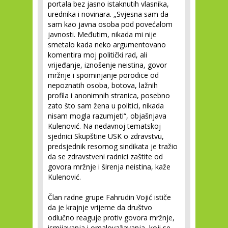
portala bez jasno istaknutih vlasnika,
urednika i novinara. „Svjesna sam da
sam kao javna osoba pod povećalom
javnosti. Međutim, nikada mi nije
smetalo kada neko argumentovano
komentira moj politički rad, ali
vrijeđanje, iznošenje neistina, govor
mržnje i spominjanje porodice od
nepoznatih osoba, botova, lažnih
profila i anonimnih stranica, posebno
zato što sam žena u politici, nikada
nisam mogla razumjeti“, objašnjava
Kulenović. Na nedavnoj tematskoj
sjednici Skupštine USK o zdravstvu,
predsjednik resornog sindikata je tražio
da se zdravstveni radnici zaštite od
govora mržnje i širenja neistina, kaže
Kulenović.
Član radne grupe Fahrudin Vojić ističe
da je krajnje vrijeme da društvo
odlučno reaguje protiv govora mržnje,
ismijavanja i omalovažavanja, koji se