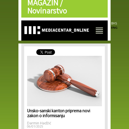
MAGAZIN /
Skip to
main
Novinarstvo
content
BHS
ENG
Unsko-sanski kanton priprema novi
zakon o informisanju
Darmin Hadžić
06/01/2025