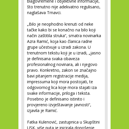
blagovremene i objektivne informacije,
što trenutno nije adekvatno regulisano,
naglašava Trnavci.
„Bilo je neophodno krenuti od neke
tačke kako bi se konačno na bilo koji
način zaštitila struka“, smatra novinarka
Azra Ramić, koja kao članica radne
grupe učestvuje u izradi zakona. U
trenutnom tekstu koji je u izradi, „jasno
je definisana svaka obaveza
profesionalnog novinara, ali i njegovo
pravo. Konkretno, zakon se značajno
bavi pitanjem registracije medija,
impressuma koji mora postojati, te
odgovornog lica koje mora stajati iza
svake informacije, priloga i teksta.
Posebno je definisano istinito i
provjereno izvještavanje javnosti“,
izjavila je Ramić.
Fatka Kulenović, zastupnica u Skupštini
USK, više puta je inicirala donošenje