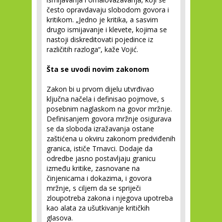
često opravdavaju slobodom govora i
kritikom. „Jedno je kritika, a sasvim
drugo ismijavanje i klevete, kojima se
nastoji diskreditovati pojedince iz
različitih razloga“, kaže Vojić.
Šta se uvodi novim zakonom
Zakon bi u prvom dijelu utvrđivao
ključna načela i definisao pojmove, s
posebnim naglaskom na govor mržnje.
Definisanjem govora mržnje osigurava
se da sloboda izražavanja ostane
zaštićena u okviru zakonom predviđenih
granica, ističe Trnavci. Dodaje da
odredbe jasno postavljaju granicu
između kritike, zasnovane na
činjenicama i dokazima, i govora
mržnje, s ciljem da se spriječi
zloupotreba zakona i njegova upotreba
kao alata za ušutkivanje kritičkih
glasova.